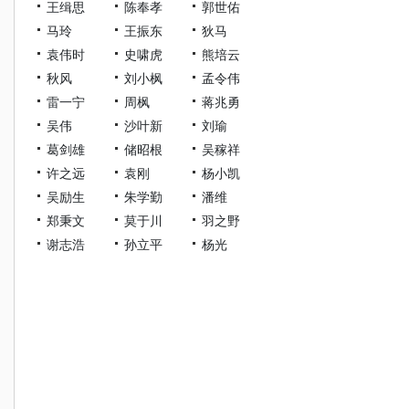
王缉思
陈奉孝
郭世佑
马玲
王振东
狄马
袁伟时
史啸虎
熊培云
秋风
刘小枫
孟令伟
雷一宁
周枫
蒋兆勇
吴伟
沙叶新
刘瑜
葛剑雄
储昭根
吴稼祥
许之远
袁刚
杨小凯
吴励生
朱学勤
潘维
郑秉文
莫于川
羽之野
谢志浩
孙立平
杨光