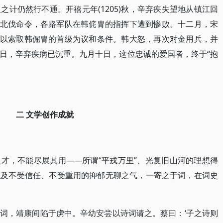
计仍然行不通。开禧元年(1205)秋，辛弃疾失望地从镇江回
发布北伐命令，各路军队在韩侂胄的指挥下遭到惨败。十二月，宋
金人以索取韩倔胄的首级为议和条件。韩大怒，再次对金用兵，并
日，辛弃疾病已沉重。九月十日，这位忠诚的爱国者，终于“抱
二 文学创作成就
才，不能尽展其用——所谓“平戎万里”、光复旧山河的理想得
以及不受信任、不受重用的抑郁无聊之气，一寄之于词，在词史
于词，靖康间陷于虏中。辛幼安尝以诗词请之。蔡曰：‘子之诗则