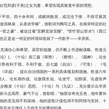
台范邦彦(子美)之女为妻，希望实现其恢复中原的理想。
不平坦。四十余年间，或赋闲散居，或沉沦下僚，不得尽展其
诡放浪林泉，从老农学稼”，借歌词为陶写之具。在南宋特定的社
世之豪”，被迫过着“宜醉宜游宜睡”、“管竹管山管水”(《西江
而，也正是这一特定的环境却造就了一代歌手——辛弃疾。
业充满信心和希望。虽官职低微，仍不断上书进献谋略。乾道元
御戎十论》)。《十论》前三篇《审势》、《察情》、《观衅》，论女
，形势有利于我，不利于敌。后七篇《自治》、《守淮》、《屯
、《详战》，提出自治强国的一系列具体规划和措施。乾道六年
，论用人、论长期作战、论敌我长短、论攻守、论阴谋、论虚张声
一步阐发《十论》思想。《十论》与《九议》，充分显示出辛弃
疾斗志高昂、豪气干云，曾歌唱：“袖里珍奇光五色，他年要补
是，他的意见得不到采纳，他的进取计谋也得不到同情与支持。十
及司农主簿任上干些无足轻重的职务。