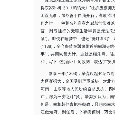
一直隐居在江西上饶城外的带湖和铅山东
得东家种树书”(《鹧鸪天》“壮岁旌旗拥
闲置无事，虽然善于自我开解，高歌“带湖
何之时，一种莫名的寂寞之感却常常难以排
苔、雕弓挂壁的无聊生活毕竟是无法忍受
鼠”)。即使在睡梦中，也还“挑灯看剑
(1188)，辛弃疾曾在瓢泉附近的鹅湖
事”，共商恢复大计。这就是继朱熹、陆
和，写下《贺新郎》词数阕，表达了“男
嘉泰三年(1203)，辛弃疾起知绍
力逐渐强大，金国受到严重威胁，对北
河南、山东等地人民纷纷奋起反抗。四年(
亡，愿为应变之计”[4]。辛弃疾认为
但是，宰相韩侂胄把持朝政，只想侥幸
江做知府。到任后，辛弃疾预制一万套