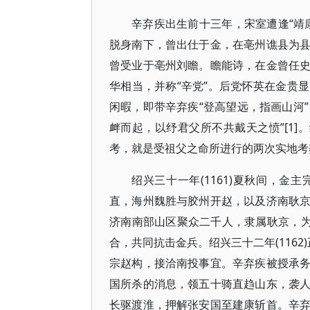
辛弃疾出生前十三年，宋室遭逢“靖
脱身南下，曾出仕于金，在亳州谯县为
曾受业于亳州刘瞻。瞻能诗，在金曾任
华相当，并称“辛党”。后党怀英在金贵
闲暇，即带辛弃疾“登高望远，指画山河”
衅而起，以纾君父所不共戴天之愤”[1]。绍
考，就是受祖父之命所进行的两次实地考
绍兴三十一年(1161)夏秋间，
直，海州魏胜与胶州开赵，以及济南耿
济南南部山区聚众二千人，隶属耿京，为
合，共同抗击金兵。绍兴三十二年(116
宗赵构，接洽南投事宜。辛弃疾被授承
国所杀的消息，领五十骑直趋山东，袭
长驱渡淮，押解张安国至建康斩首。辛