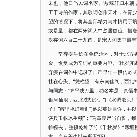
未也，他日当以词名家。’故稼轩归本朝
工于诗的作家，其歌词创作天才，在青
望的情况下，将其全部精力与才情用于
或是量，都在两宋词人中占居首位。据
疾存词六百二十九首，是宋人词集中最丰
辛弃疾生长在金统治区，对于北方
金、恢复成为辛词的重要内容。“壮岁旌旗
弃疾在词作中记录了自己早年一段传奇
挂在心头。“凭栏望，有东南佳气，西北神
与同志：“算平戎万里，功名本是，真儒事
银河仙浪，西北洗胡沙。”(《水调歌头》
子》“醉里挑灯看剑”)他以英雄自许，并
谈兵玉帐冰生颊”；“马革裹尸当自誓，蛾
帷幄去，整顿乾坤了”(《千秋岁》“寒垣
古，自有苍生以来所无”[5]。