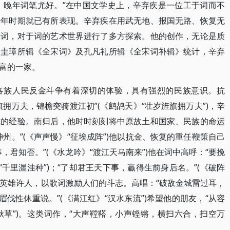
，晚年词笔尤好。”在中国文学史上，辛弃疾是一位工于词而不
少年时期就已有所表现。辛弃疾在用武无地、报国无路、恢复无
填词，对于词的艺术世界进行了多方探索。他的创作，无论是质
唐圭璋所辑《全宋词》及孔凡礼所辑《全宋词补辑》统计，辛弃
富的一家。
各族人民反金斗争有着深切的体验，具有强烈的民族意识。抗
拥万夫，锦檐突骑渡江初”(《鹧鸪天》“壮岁旌旗拥万夫”)，辛
式的经验。南归后，他时时刻刻将中原故土和国家、民族的命运
州。”(《声声慢》“征埃成阵”)他以抗金、恢复的重任鞭策自己
，君知否。”(《水龙吟》“渡江天马南来”)他在词中高呼：“要挽
“千里渥洼种”)；“了却君王天下事，贏得生前身后名。”(《破阵
以英雄许人，以歌词激励人们的斗志。高唱：“破敌金城雷过耳，
眉伐性休重说。”(《满江红》“汉水东流”)希望他的朋友，“从容
秋草”)。这类词作，“大声鞺鞳，小声铿锵，横扫六合，扫空万