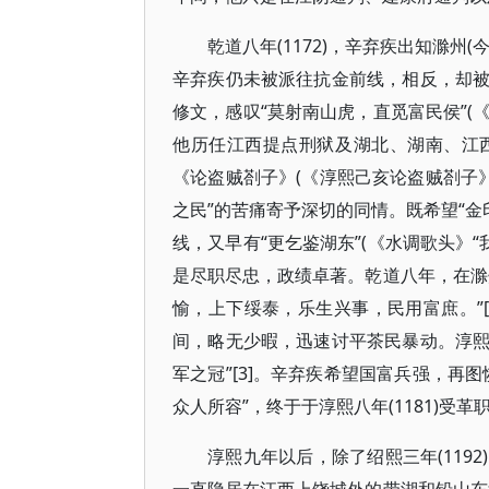
乾道八年(1172)，辛弃疾出知滁
辛弃疾仍未被派往抗金前线，相反，却
修文，感叹“莫射南山虎，直觅富民侯”(
他历任江西提点刑狱及湖北、湖南、江
《论盗贼剳子》(《淳熙己亥论盗贼剳子
之民”的苦痛寄予深切的同情。既希望“金
线，又早有“更乞鉴湖东”(《水调歌头》
是尽职尽忠，政绩卓著。乾道八年，在滁
愉，上下绥泰，乐生兴事，民用富庶。”[
间，略无少暇，迅速讨平茶民暴动。淳熙七
军之冠”[3]。辛弃疾希望国富兵强，再
众人所容”，终于于淳熙八年(1181)受
淳熙九年以后，除了绍熙三年(119