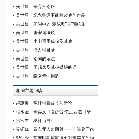
吴世昌：辛弃疾论略
吴世昌：纪念鲁迅不能篡改他的作品
吴世昌：宋词中的“豪放派”与“婉约派”
吴世昌：唐宋词概说
吴世昌：小山词用成句及其他
吴世昌：清人词目录
吴世昌：论词的读法
吴世昌：周邦彦及其被错解的词
吴世昌：略谈诗词用韵
相同主题阅读
赵惠俊：稼轩词豪放技法新论
程水金：辛弃疾《菩萨蛮·书江西造口壁》考论
张宏生：稼轩与白石
莫砺锋：四海无人角两雄——辛陆异同论
彭劲秀：南宋时期监察御史对辛弃疾的构陷