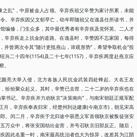
康之乱”，中原被金人占领。辛弃疾祖父辛赞为家计所累，未能
县令。辛弃疾因父文郁早亡，幼年即随祖父在谯县任所读书，并
史馆编修，门生众多，其中最优秀者有辛弃疾及党怀英。二人才
显，辛弃疾走上抗金的道路。在谯县时，辛赞因不忘家国，每得
，并曾两次令其“随计吏抵燕山，谛观形势”，希望争取机会“投
兴二十四年(1154)及二十七年(1157)，辛弃疾两度赴燕京应
察。
金主完颜亮大举入侵，北方各族人民抗金武装四处蜂起。大名王友
京，纷纷聚众起义。其时，辛赞已去世，二十二岁的辛弃疾也在
掌书记。辛弃疾并力劝耿京“决策南向”，与南宋朝廷正规军配
2)正月，辛弃疾奉表归宋，经楚州到达建康(今南京市)，朝见宋高
务郎。闰二月，辛弃疾于北归途中获悉义军首领耿京被叛徒张安
人五万众中，将张安国劫出金营，并号召耿京旧部反正。随后，
弃疾因此名重一时，南宋最高统治者也大为惊异，改差其为江阴