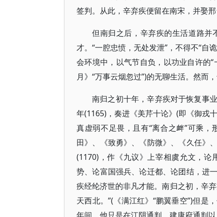
签判。从此，辛弃疾便留在南宋，并娶邢
但南归之后，辛弃疾的生活道路并
才。“一腔忠愤，无处发泄”，不得不“自
会环境中，以气节自负，以功业自许的“一
月》“万事云烟忽过”)的无聊生活。然
南归之初十年，辛弃疾对于恢复事
年(1165)，奏进《美芹十论》(即《
真虚弱不足畏，且有“离合之衅”可乘
田》、《致勇》、《防微》、《久任》
(1170)，作《九议》上宰相虞允文
势、论富国强兵、论迁都、论团结，进
疾经纶济世的非凡才能。南归之初，辛弃
天西北。”(《满江红》“鹏翼垂空”)但
年间，他只是在江阴通判、建康府通判以