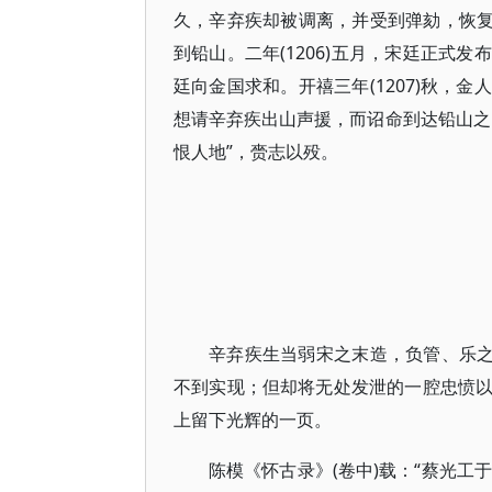
久，辛弃疾却被调离，并受到弹劾，恢复之
到铅山。二年(1206)五月，宋廷正式
廷向金国求和。开禧三年(1207)秋，
想请辛弃疾出山声援，而诏命到达铅山之
恨人地”，赍志以殁。
辛弃疾生当弱宋之末造，负管、乐之
不到实现；但却将无处发泄的一腔忠愤
上留下光辉的一页。
陈模《怀古录》(卷中)载：“蔡光工