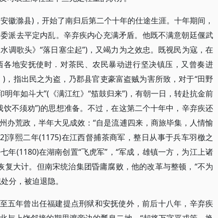
州(今安徽滁县)，开始了南归后第二个十年的仕途生涯。十年期间，
被委派去平定内乱。辛弃疾内心充满矛盾。他既不满意朝廷偃武
《水调歌头》“落日塞尘起”)，又竭力为之效忠。既视民为寇，在
西各地安抚使时．对茶民、农民暴动进行坚决镇压，又曾奏进
》)，指出民之为盗，乃郡县官吏豪富盗贼为害所致，对于“田野
印明年如斗大”(《满江红》“笳鼓归来”)，有朝一日，转赴抗金前
“我饮不须劝”)的思想准备。不过，在这第二个十年中，辛弃疾还
州办荒政，半年大见成效：“自是流逋四来，商旅毕集，人情愉
2]淳熙二年(1175)在江西督捕茶商军，整日从事于兵车羽檄之
年(1180)在湖南创置“飞虎军”，“军成，雄镇一方，为江上诸
图恢复大计。但南宋统治集团昏庸腐败，他的改革与整顿，“不为
革职处分，被迫退隐。
2)至五年曾出任福建提点刑狱和安抚使外，前后十八年，辛弃疾