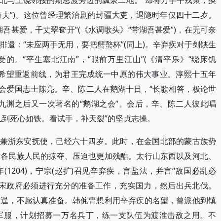
北与上饶邻接的期思渡旁边的瓢泉二地。“却将万字平戎策，换
万夫”)。这位曾经理繁治剧的封疆大吏，退隐时年仅四十二岁。
吾甚爱，千丈翠奁开”(《水调歌头》“带湖吾甚爱”)，在无可奈
遣：“未应两手无用，要把蟹螯杯”(同上)。辛弃疾对于剑铗生
的。“平生塞北江南”，“眼前万里江山”(《清平乐》“绕床饥
”，希望重返前线，为君王完成统一中原的伟大事业。淳熙十五年
寺约会爱国志士陈亮。辛、陈二人在鹅湖十日，“长歌相答，极论世
九渊之后又一次著名的“鹅湖之会”。会后，辛、陈二人彼此唱
儿到死心如铁。看试手，补天裂”的坚贞志操。
兴府兼浙东安抚使，已经六十四岁。此时，在金国北部的蒙古族势
方各民族人民的掠夺、压迫也更加残酷。太行山东西以及河北、
1204)，宁宗(赵扩)召见辛弃疾，言盐法，并言“敌国必乱必
，南宋政府必须进行充分的准备工作，充实国力，然后出兵北伐。
求逞，不愿认真准备。韩侂胄想利用辛弃疾的名望，曾派他到镇
军服，计划招募一万名兵丁，练一支队伍为渡淮击敌之用。不