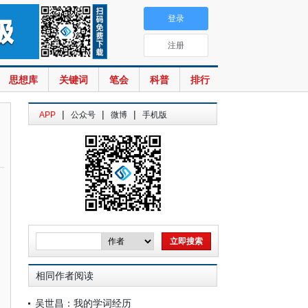
登录
注册
思想库
关键词
笔会
科普
排行
|
|
|
APP
公众号
微博
手机版
相同作者阅读
吴世昌：我的学词经历