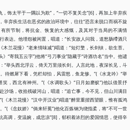
，饰太平于一隅以为欺”，“一切不复关念”[6]，再加上辛弃疾
后，辛弃疾生活在恶劣的政治环境中，往往“恐言未脱口而祸不旋
敛，有所节制，将抗金、恢复的大感慨，及其对于当局的不满情
行表达。他埋怨被闲置，唱道：“长安故人问我，道愁肠殢酒只
《木兰花慢》“老来情味减”)唱道：“短灯檠，长剑铗，欲生苔。
》“寄我五云字”)他将“弓刀事业”隐藏于“诗酒功名”当中。他谴
：“举头西北浮云，倚天万里须长剑。人言此地，夜深长见，斗
。待燃犀下看，凭栏却怕，风雷怒，鱼龙惨。”(《水龙吟》“举
堪笑，西北有神州。”(《水调歌头》“日月如磨蚁”)他以借景抒
赴沙场，收拾残破河山，唱道：“追亡事，今不见，但山川满目
(《木兰花慢》“汉中开汉业”)唱道“醉里重揩西望眼，惟有孤鸿
”(《念奴娇》“倘来轩冕”)他化百炼钢为绕指柔，将“不可一世
抗高调，变温婉，成悲凉”[8]，郁积着浓烈的爱国情思，使得辛