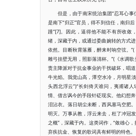
但是，由于南宋统治集团“忍耳心事仇
是南下“归正”官员，得不到信任，南归
踵”[7]。因此，逼得他不能不有所收
绪，深藏于内，或通过委曲婉转的方式进
依然。目断秋霄落雁，醉来时响空弦。”(
雕弓挂壁无用，照影落清杯。”(《水调歌头
责主降派对于抗金事业的干扰破坏，唱道
牛光焰。我觉山高，潭空水冷，月明星淡
头西北浮云”)“长剑倚天谁问，夷甫诸人
情、借古讽今的手段针砭现实。他幻想奔
泪沾衣。落日胡尘未断，西风塞马空肥。”
明灭。万事从教，浮云来去，枉了冲冠发。
之概”，深藏于内。这类词作，“敛雄心，
弃疾抗金、恢复的歌词具有鲜明的特色。