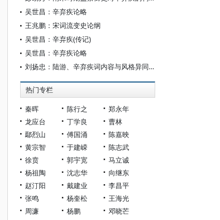
吴世昌：辛弃疾论略
王兆鹏：宋词流变史论纲
吴世昌：辛弃疾(传记)
吴世昌：辛弃疾论略
刘扬忠：陆游、辛弃疾词内容与风格异同论
热门专栏
秦晖
陈行之
郑永年
龙应台
丁学良
曹林
鄢烈山
傅国涌
陈嘉映
黄宗智
于建嵘
陈志武
徐贲
郭宇宽
马立诚
杨祖陶
沈志华
向继东
赵汀阳
戴建业
李昌平
张鸣
杨奎松
王海光
周濂
杨鹏
邓晓芒