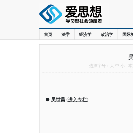
首页
法学
经济学
政治学
国际
选择字号：
大
中
小
本文
●
吴世昌
(
进入专栏
)