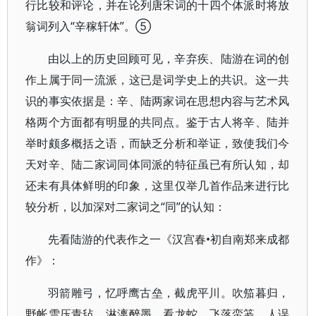
行比较和评论，并在论列唐宋词的十四个体派时将放
翁词列入“辛稼轩体”。⑤
由以上的历史回顾可见，辛弃疾、陆游在词的创
作上属于同一流派，这已是词学史上的共识。这一共
识的事实依据是：辛、陆两家词在思想内容与艺术风
格两个方面都有明显的共同点。鉴于古人将辛、陆并
举时颇多概括之语，而缺乏分析和举证，致使我们今
天对辛、陆二家词同体同派的特征虽已有所认知，却
还未有具体鲜明的印象，这里仅举几首作品来进行比
较分析，以加深对二家词之“同”的认知：
先看陆游的代表作之一《汉宫春•初自南郑来成都
作》：
羽箭雕弓，忆呼鹰古垒，截虎平川。吹笳暮归，
野帐雪压青毡。淋漓醉墨，看龙蛇、飞落蛮笺。人误