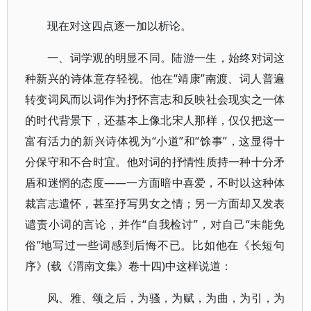
现在对这四点逐一加以析论。
一、词学观的明显不同。陆游一生，始终对词这
种新兴的诗体意存轻视。他在“靖康”南渡、词人普遍
转变词风而以词作为抒怀言志和反映社会现实之一体
的时代背景下，还基本上像北宋人那样，仅仅把这一
富有活力的新兴诗体视为“小道”和“馀事”，这显得十
分保守和不合时宜。他对词的抒情性质持一种十分矛
盾和迷惘的态度——一方面暗中喜爱，不时以这种体
裁言志遣怀，甚至抒写男女之情；另一方面却又发表
谴责小词的言论，并作“自我检讨”，对自己“未能免
俗”地写过一些词感到后悔不已。比如他在《长短句
序》(载《渭南文集》卷十四)中这样说道：
风、雅、颂之后，为骚，为赋，为曲，为引，为