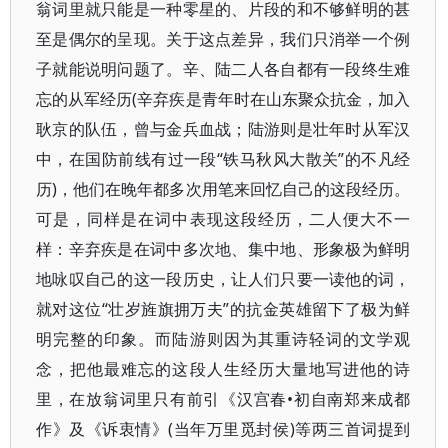
翁词里就只能是一种零星的、片段的和不够鲜明的甚
至是偶尔的呈现。关于这点差异，我们只消举一个例
子就能说明问题了。辛、陆二人各自都有一段终生难
忘的从军经历(辛弃疾是青年时在山东聚众抗金，加入
耿京的队伍，曾与金兵血战；陆游则是壮年时从军汉
中，在国防前线有过一段“铁马秋风大散关”的不凡经
历)，他们在晚年都多次用笔来回忆自己的这段经历。
可是，同样是在词中表现这段经历，二人便大不一
样：辛弃疾是在词中多次地、集中地、形象极为鲜明
地咏叹自己的这一段历史，让人们只要一读他的词，
就对这位“壮岁旌旗拥万夫”的抗金英雄留下了极为鲜
明完整的印象。而陆游则因为其重诗轻词的文学观
念，把他最难忘的这段人生经历大量地写进他的诗
里，在放翁词里只有前引《汉宫春•初自南郑来成都
作》及《诉衷情》(当年万里觅封侯)等两三首词提到