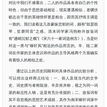
对比中我们不难看出，二人的作品虽各有自己的个性
特色，但由于思想基础相近，现实遭遇相似，老骥伏
枥志在千里的英雄情怀更是相合，因而其抒情主调是
一致的。我们读着这几首豪纵悲郁的词，颇有“鼓瑟鼓
琴，笙磬同音”之感。清末词学家冯煦称许放翁词
有“逋峭沉郁之概”(《宋六十一家词选例言》)，当是针
对这一类与“稼轩风”相近的作品而言的。辛、陆二家
词在作家的主体意识和作品的主导风格两个方面确实
有着惊人的相似之处。
通过以上的历史回顾和对具体作品的比较分析，
可以得出这样两点结论：一、前人及现当代的文学
史、词史撰与者将陆游、辛弃疾并称，视之为同一词
派的标志性人物，这是有充分依据的；二、放翁词有
其不容忽视的思想艺术成就，其作为南宋稼轩词派中
卓有成就的一家、足以与辛弃疾并称的词史地位也是