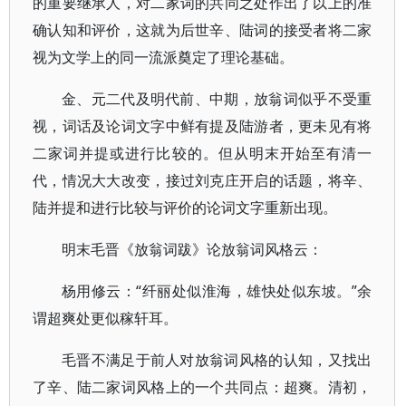
的重要继承人，对二家词的共同之处作出了以上的准
确认知和评价，这就为后世辛、陆词的接受者将二家
视为文学上的同一流派奠定了理论基础。
金、元二代及明代前、中期，放翁词似乎不受重
视，词话及论词文字中鲜有提及陆游者，更未见有将
二家词并提或进行比较的。但从明末开始至有清一
代，情况大大改变，接过刘克庄开启的话题，将辛、
陆并提和进行比较与评价的论词文字重新出现。
明末毛晋《放翁词跋》论放翁词风格云：
杨用修云：“纤丽处似淮海，雄快处似东坡。”余
谓超爽处更似稼轩耳。
毛晋不满足于前人对放翁词风格的认知，又找出
了辛、陆二家词风格上的一个共同点：超爽。清初，