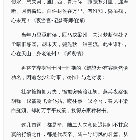
似水。想关河，雁门西，青海际。睡觉寒灯里，漏声
断、月斜窗纸。自许封侯在万里。有谁知，鬓虽残，
心未死！《夜游宫•记梦寄师伯浑》
当年万里觅封侯，匹马戍梁州。关河梦断何处？
尘暗旧貂裘。胡未灭，鬓先秋，泪空流。此生谁料，
心在天山，身老沧州！《诉衷情》
再将辛弃疾写于同一时期的《鹧鸪天•有客慨然谈
功名，因追念少年时事，戏作》与之对读：
壮岁旌旗拥万夫，锦襜突骑渡江初。燕兵夜娖银
胡䩮，汉箭朝飞金仆姑。嗟往事，叹今吾，春风不染
白髭须。却将万字平戎策，换得东家种树书。
这几首词，都是辛、陆二人失意废退期间不甘寂
寞的抒愤之作，都是代表辛、陆主导词风的名篇。从