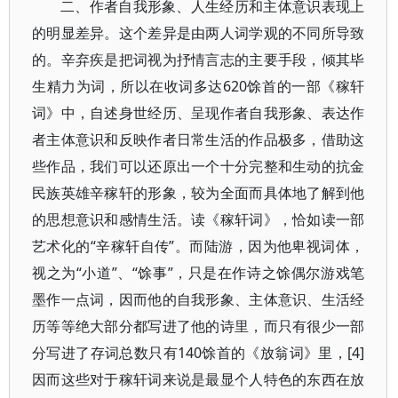
二、作者自我形象、人生经历和主体意识表现上
的明显差异。这个差异是由两人词学观的不同所导致
的。辛弃疾是把词视为抒情言志的主要手段，倾其毕
生精力为词，所以在收词多达620馀首的一部《稼轩
词》中，自述身世经历、呈现作者自我形象、表达作
者主体意识和反映作者日常生活的作品极多，借助这
些作品，我们可以还原出一个十分完整和生动的抗金
民族英雄辛稼轩的形象，较为全面而具体地了解到他
的思想意识和感情生活。读《稼轩词》，恰如读一部
艺术化的“辛稼轩自传”。而陆游，因为他卑视词体，
视之为“小道”、“馀事”，只是在作诗之馀偶尔游戏笔
墨作一点词，因而他的自我形象、主体意识、生活经
历等等绝大部分都写进了他的诗里，而只有很少一部
分写进了存词总数只有140馀首的《放翁词》里，[4]
因而这些对于稼轩词来说是最显个人特色的东西在放