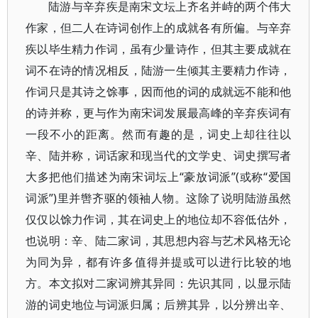
陆游与辛弃疾是南宋文坛上齐名并峙的两个伟大
作家，但二人在诗词创作上的成就各有所偏。与辛弃
疾以毕生精力作词，虽有少量诗作，但其主要成就在
词不在诗的情况相反，陆游一生倾其主要精力作诗，
作词只是其诗之馀事，因而他的词的成就远不能和他
的诗并称，更与作为南宋词发展最高峰的辛弃疾词有
一段不小的距离。然而有趣的是，词史上却往往以
辛、陆并称，词话家和现当代的文学史、词史撰写者
大多把他们描述为南宋词坛上“豪放词派”(或称“爱国
词派”)里并辔齐驱的领袖人物。这除了说明陆游虽然
仅仅以馀力作词，其在词史上的地位却不容低估外，
也说明：辛、陆二家词，其思想内容与艺术风格无论
为同为异，都有许多值得并提或可以进行比较的地
方。本文拟对二家词辨其异同：先识其同，以显示陆
游的词史地位与词派归属；后辨其异，以分辨出辛、