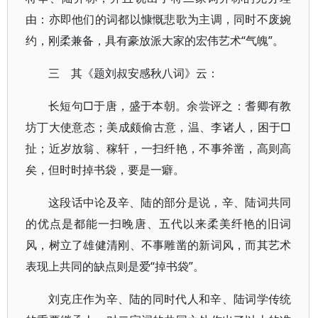
由：亦即他们的词都以慷慨悲歌为主调，同时不废婉
约，刚柔兼备，具有豪放派大家的宏伟艺术“气魄”。
三 其《题刘叔安感秋八词》云：
长短句□于唐，盛于本朝。余尝评之：耆卿有教
坊丁大使意态；美成颇偷古意，温、李诸人，困于□
扯；近岁放翁、稼轩，一扫纤艳，不事斧凿，高则高
矣，但时时掉书袋，要是一癖。
这段话中论及辛、陆的部分是说，辛、陆词共同
的优点是都能一扫晚唐、五代以来柔美纤艳的旧词
风，树立了雄健清刚、不事雕凿的新词风，而其艺术
表现上共同的缺点则是爱“掉书袋”。
刘克庄作为辛、陆的同时代人和辛、陆词学传统