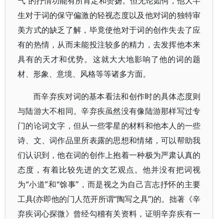
气”的抒情功能有所肯定和赞扬。但无论如何，他大半
生对于词的保守偏激的轻视态度以及他对词的独特审
美方式的缺乏了解，毕竟使他对于词的创作失去了应
有的热情，从而未能投注较多的精力，去发挥他本来
具有的天才和优势。这就大大地影响了他的词的题
材、形象、意境、风格等等诸多方面。
而辛弃疾对词的基本看法和创作时的具体态度则
与陆游大不相同。辛弃疾虽然没有像陆游那样写过专
门的论词文字，但从一些零星的材料和他本人的一些
诗、文、词作品里所表露的思想和情绪，可以帮助我
们认识到，他在词的创作上抱着一种极为严肃认真的
态度，有着比较先进的文艺观点。他并没有把词视
为“小道”和“馀事”，而是视之为自己言志抒怀的主要
工具(亦即他的门人范开所谓“陶写之具”)的。拙著《辛
弃疾词心探微》曾经勾稽有关资料，证明辛弃疾有一