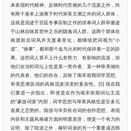
来表现时代精神、反映时代苦难的几个流派之外，尚
有两个基本上游离于时代审美主潮之外的词人群体，
这就是混迹于宫廷专事应制之作的供奉词人群和遁迹
于山林自咏其世外之乐的隐逸词人群。这两个群体在
南渡前后词风并无显著变化，都继续把词视为“小
道”、“馀事”，都和那个血与火的时代保持着一定的距
离。这些词人算不上什么有势力、有影响的流派，但
他们在当时词坛上也是某一类作者、某一种审美倾向
的代表者。他们的存在，反映了南宋前期词学思想、
审美思潮及词的风格流派演变的复杂性。[5] 现在我
们要进一步指出，即使是在作为南宋前期词坛主流
的“豪放词派”内部，词学思想与审美风格也是呈多元
发展之态势的。陆游与辛弃疾在词的创作思想、表现
内容和主题风格诸方面的明显差异，便是一个有力的
证明。除了陆游之外，稼轩词派的另一个重要成员韩