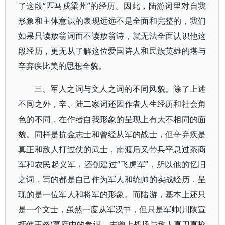
了这段“匹马戍梁州”的经历。因此，陆游词里对自我
形象和主体意识的表现远远不是全面和完整的，我们
如果只读放翁词而不读放翁诗，就无法全面认识他这
段经历，更无从了解这位爱国诗人和民族英雄的堪与
辛弃疾比美的思想全貌。
三、军人之词与文人之词的不同风貌。除了上述
不同之外，辛、陆二家词还因作者人生经历和社会角
色的不同，在作者自我形象的呈现上有大不相同的面
貌。同样是抗金志士和曾经从军的战士，但辛弃疾是
真正和敌人打过仗的武士，南渡后又带兵平息过茶商
军和农民起义军，还创建过“飞虎军”，所以他的忆旧
之词，写的都是自己作为军人和统帅的实战经历，呈
现的是一位军人和将军的形象。而陆游，基本上还只
是一个文士，虽然一度从军汉中，但只是军帅(川陕宣
抚使王炎)幕府中的参谋，未曾上战场与敌人真刀真枪