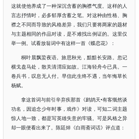
这就使他养成了一种深沉含蓄的胸襟气度。这样的人
言志抒情时，必多郁厚含蓄之笔。对这种由性格、胸
襟之不同而导致的风格差异，我们只要将两家的题材
与主题相同的作品对读，是不难找出例证的。这里仅
举一例。试看放翁词中有这样一首《蝶恋花》：
桐叶晨飘蛩夜语。旅思秋光，黯黯长安路。忽记
横戈盘马处，散关清渭应如故。江海轻舟今已具。一
卷兵书，叹息无人付。早信此生终不遇，当年悔草长
杨赋。
拿这首词与前引辛弃疾那首《鹧鸪天•有客慨然谈
功名，因追念少年时事，戏作》对读，可知二词主题
惊人地一致，都是写英雄失意的牢骚。可是风格之异
却一眼便看出来了。陈廷焯《白雨斋词话》评点道：