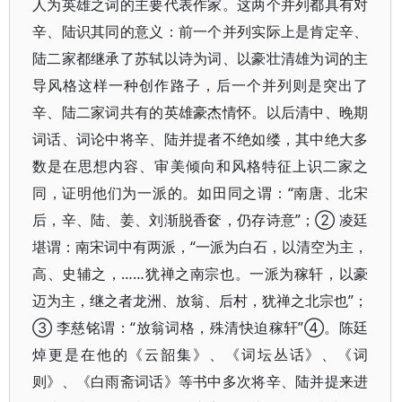
人为英雄之词的主要代表作家。这两个并列都具有对
辛、陆识其同的意义：前一个并列实际上是肯定辛、
陆二家都继承了苏轼以诗为词、以豪壮清雄为词的主
导风格这样一种创作路子，后一个并列则是突出了
辛、陆二家词共有的英雄豪杰情怀。以后清中、晚期
词话、词论中将辛、陆并提者不绝如缕，其中绝大多
数是在思想内容、审美倾向和风格特征上识二家之
同，证明他们为一派的。如田同之谓：“南唐、北宋
后，辛、陆、姜、刘渐脱香奁，仍存诗意”；② 凌廷
堪谓：南宋词中有两派，“一派为白石，以清空为主，
高、史辅之，……犹禅之南宗也。一派为稼轩，以豪
迈为主，继之者龙洲、放翁、后村，犹禅之北宗也”；
③ 李慈铭谓：“放翁词格，殊清快迫稼轩”④。陈廷
焯更是在他的《云韶集》、《词坛丛话》、《词
则》、《白雨斋词话》等书中多次将辛、陆并提来进