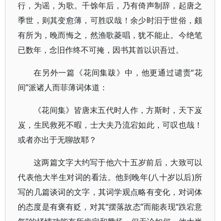
行，为谣，为歌。千馀年后，乃有倚声制辞，起唐之
季世，则其变愈薄，可胜叹哉！余少时汩于世俗，颇
有所为，晚而悔之，然渔歌菱唱，犹不能止。今绝笔
已数年，念旧作终不可掩，因书其首以识吾过。
在另外一篇《花间集跋》中，他更通过谴责“花
间”派诸人而菲薄词体道：
《花间集》皆唐末五代时人作，方斯时，天下岌
岌，生民救死不暇，士大夫乃流宕如此，可叹也哉！
或者亦出于无聊故耶？
这两篇文字大约写于他六十五岁前后，大致可以
代表他大半生对词的看法。他到晚年(八十岁以后)所
写的几篇谈词的文字，其词学观点略有变化，对词体
的态度是有褒有贬，对其“摆落故态”而能表现“跌宕意