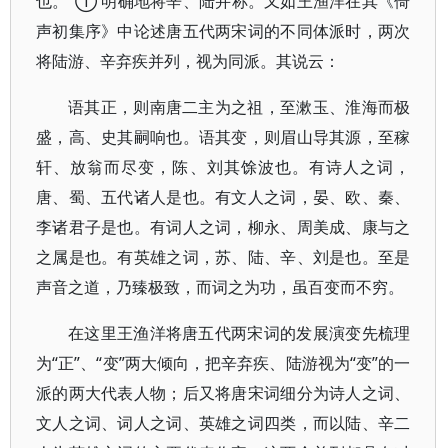
也。”① 明确地将辛、陆并称。又如王渔洋在其《倚
声初集序》中论述唐五代两宋词的不同体派时，两次
将陆游、辛弃疾并列，视为同派。其说云：
语其正，则南唐二主为之祖，至漱玉、淮海而极
盛，高、史其嗣响也。语其变，则眉山导其源，至稼
轩、放翁而尽变，陈、刘其馀波也。有诗人之词，
唐、蜀、五代诸人是也。有文人之词，晏、欧、秦、
李诸君子是也。有词人之词，柳永、周美成、康与之
之属是也。有英雄之词，苏、陆、辛、刘是也。至是
声音之道，乃臻极致，而词之为功，虽百变而不穷。
在这里王渔洋将唐五代两宋词的发展演变先梳理
为“正”、“变”两大倾向，把辛弃疾、陆游视为“变”的一
派的两大代表人物；后又将唐宋词细分为诗人之词、
文人之词、词人之词、英雄之词四类，而以陆、辛二