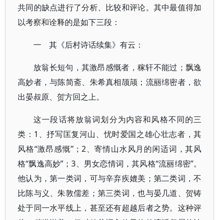
共同的缺点进行了分析、比较和评论。其中最值得加
以考察和诠释的是如下三段：
一 其《后村诗话续集》有云：
放翁长短句，其激昂感慨者，稼轩不能过；飘逸
高妙者，与陈简斋、朱希真相颉颃；流丽绵密者，欲
出晏叔原、贺方回之上。
这一段话将放翁词划分为内容和风格不同的三
类：1、抒写匡复河山、忧时爱国之雄心壮志者，其
风格“激昂感慨”；2、寄情山水风月的闲适词，其风
格“飘逸高妙”；3、男女恋情词，其风格“流丽绵密”。
他认为，第一类词，可与辛弃疾媲美；第二类词，不
比陈与义、朱敦儒差；第三类词，也与晏几道、贺铸
处于同一水平线上，甚至还有超越后者之势。这种评