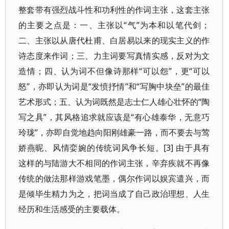
整套带有强烈战斗性和功利性的作词主张，这套主张
的主要之点是：一、主张以“气”为本和以笔代剑；
二、主张以从唐代杜甫、白居易以来的现实主义的作
诗态度来作词；三、力主词要写真情实感，反对为文
造情；四、认为词不但像诗那样“可以怨”，更“可以
怒”，亦即认为词是“发愤抒情”和“写胸中块垒”的最佳
艺术形式；五、认为词既然是志士仁人雄心壮怀的“陶
写之具”，其风格追求就应该是“有心雄泰华，无意巧
玲珑”，亦即自觉地趋向阳刚雄豪一路，而不要去与莺
娇燕昵、风情娈婉的传统词风争长短。[3] 由于具有
这样的与陆游大不相同的作词主张，辛弃疾就不再像
传统的做法那样游戏笔墨，偶尔作词以娱宾遣兴，而
是倾毕生精力为之，把词当成了自己政治理想、人生
经历和生活感受的主要载体。