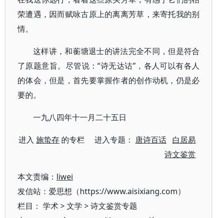
荣遭遇，因而赋咏古原上的离离芳草，来寄托我的别
情。
这样讲，和蘅塘退士的讲法完全不同，但是符合
了原题意旨。尽管说：“诗无达诂”，各人可以有各人
的体会，但是，首先要掌握作者的创作动机，仍是必
要的。
一九八四年十一月二十五日
进入
施蛰存
的专栏 进入专题：
唐诗百话
白居易
诗文鉴赏
本文责编：
liwei
发信站：爱思想（https://www.aisixiang.com）
栏目：
学术
>
文学
>
诗文鉴赏专题