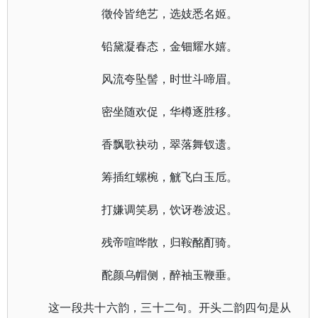
徵伶皆绝艺，选妓悉名姬。
铅黛凝春态，金钿耀水嬉。
风流夸坠髻，时世斗啼眉。
密坐随欢促，华樽逐胜移。
香飘歌袂动，翠落舞钗遗。
筹插红螺椀，觥飞白玉卮。
打嫌调笑易，饮讶卷波迟。
残帝喧哗散，归鞍酩酊骑。
酡颜乌帽侧，醉袖玉鞭垂。
这一段共十六韵，三十二句。开头二韵四句是从