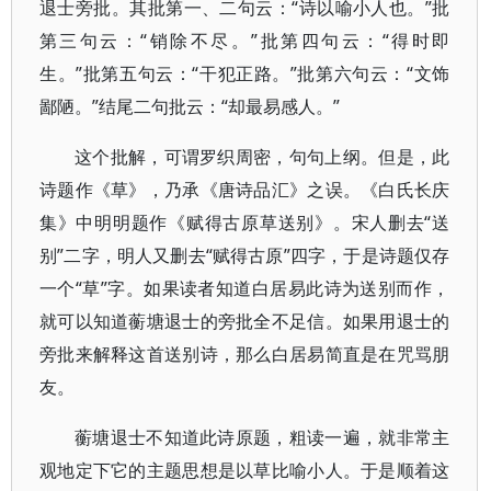
退士旁批。其批第一、二句云：“诗以喻小人也。”批
第三句云：“销除不尽。”批第四句云：“得时即
生。”批第五句云：“干犯正路。”批第六句云：“文饰
鄙陋。”结尾二句批云：“却最易感人。”
这个批解，可谓罗织周密，句句上纲。但是，此
诗题作《草》，乃承《唐诗品汇》之误。《白氏长庆
集》中明明题作《赋得古原草送别》。宋人删去“送
别”二字，明人又删去“赋得古原”四字，于是诗题仅存
一个“草”字。如果读者知道白居易此诗为送别而作，
就可以知道蘅塘退士的旁批全不足信。如果用退士的
旁批来解释这首送别诗，那么白居易简直是在咒骂朋
友。
蘅塘退士不知道此诗原题，粗读一遍，就非常主
观地定下它的主题思想是以草比喻小人。于是顺着这