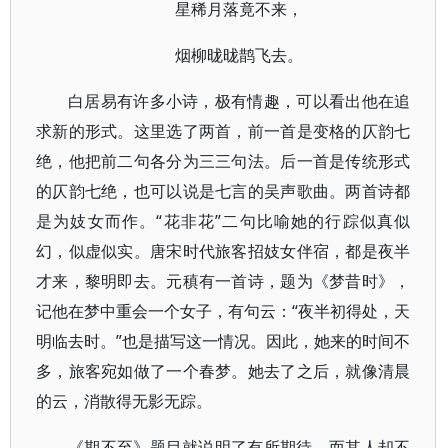
星稀月落竟不来，
烟柳昽昽鹊飞去。
白居易有许多小诗，极有情趣，可以看出他在追
求新的形式。这里选了两首，前一首是变格的仄韵七
绝，他把前二句各分为三三句法。后一首是传统形式
的仄韵七绝，也可以说是七言的吴声歌曲。两首诗都
是为妓女而作。“花非花”二句比喻她的行踪似真似
幻，似虚似实。唐宋时代旅客招妓女伴宿，都是夜半
才来，黎明即去。元稹有一首诗，题为《梦昔时》，
记他在梦中重会一个女子，有句云：“夜半初得处，天
明临去时。”也是描写这一情况。因此，她来的时间不
多，旅客宛如做了一个春梦。她去了之后，就像清晨
的云，消散得无影无踪。
《期不至》题目就说明了有所期待，而其人却不