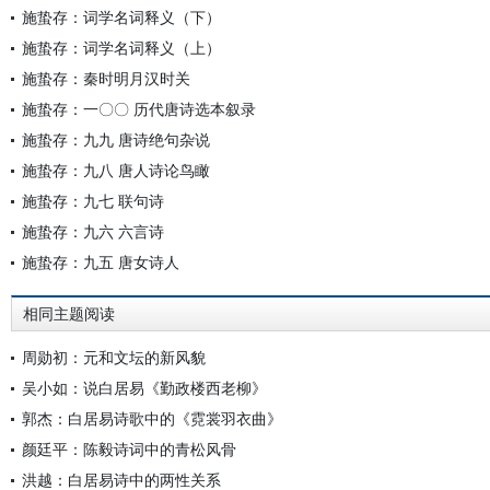
施蛰存：词学名词释义（下）
施蛰存：词学名词释义（上）
施蛰存：秦时明月汉时关
施蛰存：一〇〇 历代唐诗选本叙录
施蛰存：九九 唐诗绝句杂说
施蛰存：九八 唐人诗论鸟瞰
施蛰存：九七 联句诗
施蛰存：九六 六言诗
施蛰存：九五 唐女诗人
相同主题阅读
周勋初：元和文坛的新风貌
吴小如：说白居易《勤政楼西老柳》
郭杰：白居易诗歌中的《霓裳羽衣曲》
颜廷平：陈毅诗词中的青松风骨
洪越：白居易诗中的两性关系