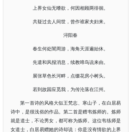
上界女仙无嗜欲，何因相顾两徘徊。
共疑过去人间世，曾作谁家夫妇来。
浔阳春
春生何处闇周游，海角天涯遍始休。
先遣和风报消息，续教啼鸟说来由。
展张草色长河畔，点缀花房小树头。
若到故园应觅我，为传沦落在江州。
第一首诗的风格大似王梵志、寒山子，在白居易
诗中，是很浅俗的作品。第二首是赠韦炼师的。炼师
就是道士，不论男女，都可称为炼师。这位韦练师是
女道士，白居易赠她的诗却说：你是没有情欲的上界