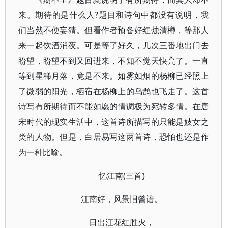
来。期待的是什么人?题目和诗句中都没有说明，我
们当然不便妄猜。但看作者预备好红烛清樽，等那人
来一起饮酒消夜。可是等了好久，几次三番地出门去
盼望，盼望不到又回进来，不知不觉天快亮了。一直
等到星稀月落，竟是不来。如雾如烟的杨柳已经照上
了微弱的阳光，栖宿在杨柳上的乌鹊也飞走了。这首
诗写有所期待而不能如愿的情调极为宛转多情。在唐
宋时代的现实生活中，这首诗所描写的只能是妓女之
类的人物。但是，白居易写这两首诗，恐怕也还是作
为一种比喻。
忆江南(三首)
江南好，风景旧曾谙。
日出江花红胜火，