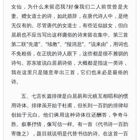
女仙，为什么来留恋我?好像我们二人前世曾是夫
妻。赠女道士的诗，如此措辞，在唐代诗人中，是绝
无仅有的。尽管唐代的女道士，有些近似妓女，但白
居易也不应当写出这样庸俗的诗来留在集中。第三首
第二联“先遣”、“续教”、“报消息”、“说来由”，用词也
不免粗俗，在正统的诗人眼下，这些都是很不雅驯的
诗句。苏东坡说白居易诗俗，大概都是指这一类诗，
我在这里只是随意举出三首，它们也未必是最俗的
诗。
五、七言长篇排律是白居易和元稹互相唱和的惯
用诗体。排律虽开始于杜甫，但长到一百韵的排律却
创始于元白。他们俩用这种诗体往还酬答，争奇斗
胜。叙事抒情，像写信一样。有一首《代书诗一百韵
寄微之》，题目就说明是代替书信的诗。在这首一百