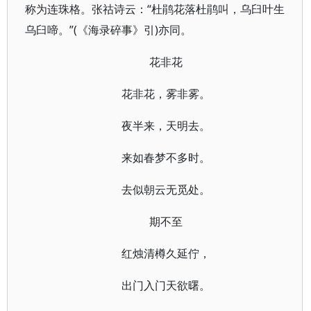
称为连珠格。张祜诗云：“杜鹃花落杜鹃叫，乌臼叶生
乌臼啼。”(《海录碎事》引)亦同。
花非花
花非花，雾非雾。
夜半来，天明去。
来如春梦不多时。
去似朝云无觅处。
期不至
红烛清樽久延佇，
出门入门天欲曙。