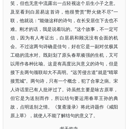
笑，但也无意中流露出一点轻视这个后生小子之意。
及至看到白居易这首诗，他很赞赏“野火烧不尽”一
联，他就说：“能做这样的诗句，在长安居住下去也不
难。刚才的话，我是说着玩的。”这个故事，不一定可
信，因为有人考证出，白居易和顾况没有会面的机
会。不过这两句诗确是佳句，好在它是一副对仗极其
工稳的流水对。既刻划了原头春草顽强的生机，又可
以用作各种比喻。这是有高度比兴意义的诗句，但是
接下去两句颈联却大不高明。“远芳侵古道”就是“晴翠
接荒城”。两句诗，只有一个概念，犯了合掌之病。宋
人诗话里已有人批评过了。诗虽然主要是咏古原草，
但它是为送别而作，所以结句要运用春草王孙的典
故，点明送别之情。《复斋漫录》将此诗题作《咸阳
原上草》，就使人不能了解结句的意义了。
书天竺寺