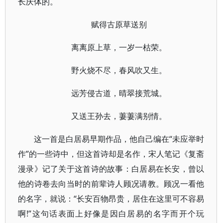
长庆体的。
赋得古原草送别
离离原上草，一岁一枯荣。
野火烧不尽，春风吹又生。
远芳侵古道，晴翠接荒城。
又送王孙去，萋萋满别情。
这一首是白居易早期作品，他自己编在“未应举时
作”的一些诗中，但这首诗却是名作，宋人笔记《复斋
漫录》记了关于这首诗的故事：白居易在长安，曾以
他的诗卷去向当时的前辈诗人顾况请教。顾况一看他
的名字，就说：“长安百物昂贵，居住在这里可不容易
啊!”这句话表面上好像是因白居易的名字而开个玩