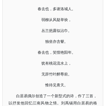
春去也，多谢洛城人。
弱柳从风疑举袂，
丛兰挹露似沾巾。
独坐亦含颦。
春去也，笑惜艳阳年。
犹有桃花流水上，
无辞竹叶醉尊前。
惟待见青天。
白居易偶尔创造了一个新型式的诗，作了三首，
以抒发他回忆江南风物之情。刘禹锡用白居易的格