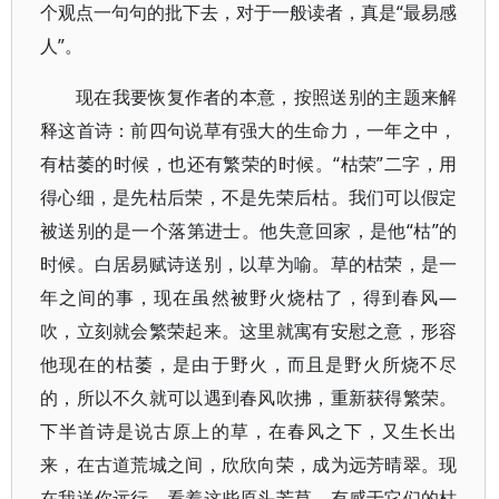
个观点一句句的批下去，对于一般读者，真是“最易感
人”。
现在我要恢复作者的本意，按照送别的主题来解
释这首诗：前四句说草有强大的生命力，一年之中，
有枯萎的时候，也还有繁荣的时候。“枯荣”二字，用
得心细，是先枯后荣，不是先荣后枯。我们可以假定
被送别的是一个落第进士。他失意回家，是他“枯”的
时候。白居易赋诗送别，以草为喻。草的枯荣，是一
年之间的事，现在虽然被野火烧枯了，得到春风—
吹，立刻就会繁荣起来。这里就寓有安慰之意，形容
他现在的枯萎，是由于野火，而且是野火所烧不尽
的，所以不久就可以遇到春风吹拂，重新获得繁荣。
下半首诗是说古原上的草，在春风之下，又生长出
来，在古道荒城之间，欣欣向荣，成为远芳晴翠。现
在我送你远行，看着这些原头芳草，有感于它们的枯