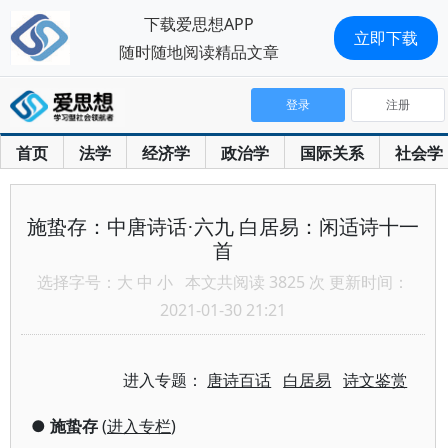
下载爱思想APP
立即下载
随时随地阅读精品文章
登录
注册
首页
法学
经济学
政治学
国际关系
社会学
施蛰存：中唐诗话·六九 白居易：闲适诗十一
首
选择字号：
大
中
小
本文共阅读 3825 次 更新时间：
2021-01-30 21:21
进入专题：
唐诗百话
白居易
诗文鉴赏
●
施蛰存
(
进入专栏
)