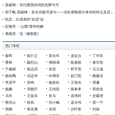
莫砺锋：宋代爱国诗词的光辉句号
程千帆 莫砺锋：老去诗篇浑漫与——论杜甫晚期今体诗的特点及其对宋人的影响
阮忠：白居易的“自适”说
彭梅芳：“山围”楚州何解
葛晓音：说《敕勒歌》
热门专栏
秦晖
陈行之
郑永年
龙应台
丁学良
曹林
鄢烈山
傅国涌
陈嘉映
黄宗智
于建嵘
陈志武
徐贲
郭宇宽
马立诚
杨祖陶
沈志华
向继东
赵汀阳
戴建业
李昌平
张鸣
杨奎松
王海光
周濂
杨鹏
邓晓芒
王缉思
陈奉孝
郭世佑
马玲
王振东
狄马
袁伟时
史啸虎
熊培云
秋风
刘小枫
孟令伟
雷一宁
周枫
蒋兆勇
吴伟
沙叶新
刘瑜