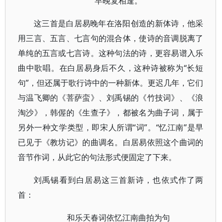
早晚复相逢。
这三首是白居易晚年在洛阳创造的新体诗，他采
用三言、五言、七言句的混合体，使诗的音调脱离了
单纯的五言或七言诗。这种句法的诗，更容易谱入乐
曲中歌唱。在白居易身后不久，这种诗被称为“长短
句”，但还属于歌行诗中的一种新体。更迟几年，它们
与温飞卿的《菩萨蛮》、刘禹锡的《竹技词》、《浪
淘沙》，韩偓的《生查子》，都被名为曲子词，属于
另外一种文学类型，即宋人所谓“词”。“忆江南”是早
已见于《教坊记》的曲调名。白居易依照这个曲词的
音节作词，从此它的句法形式便固定了下来。
刘禹锡看到白居易这三首新诗，也依式作了两
首：
和乐天春词依忆江南曲拍为句