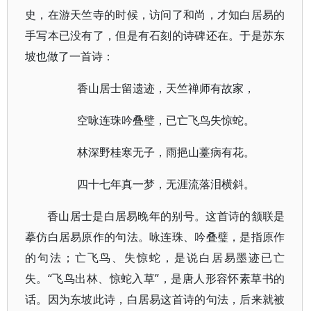
史，在游天竺寺的时候，访问了和尚，才知白居易的
手写本已没有了，但是有石刻的诗碑还在。于是苏东
坡也做了一首诗：
香山居士留遗迹，天竺禅师有故家，
空咏连珠吟叠璧，已亡飞鸟失惊蛇。
林深野桂寒无子，雨挹山薹病有花。
四十七年真一梦，无涯流落泪横斜。
香山居士是白居易晚年的别号。这首诗的颔联是
摹仿白居易原作的句法。咏连珠、吟叠璧，是指原作
的句法；亡飞鸟、失惊蛇，是说白居易墨迹已亡
失。“飞鸟出林、惊蛇入草”，是唐人形容怀素草书的
话。因为东坡此诗，白居易这首诗的句法，后来就被