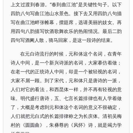
上文过渡到春游。“春到曲江池”是关键性句子。以下
四韵八句写曲江池山水景色。接下去又用四韵八句描
写在曲江池畔张帷幕，摆筵席，选请美丽的妓女。再
用四句八韵描写饮酒歌舞欢乐的热闹情况。最后二韵
四句写酒阑人散，骑马回家，是这一段诗的结束。
在元白诗流行的时候，元和体这个名词，在青年
诗人中间，是一个新兴诗派的名词，大家摹仿着做；
在老一代的正统诗人中间，却是一个被轻视的名词，
大家不屑一顾。到了宋代，元和体只是唐诗的一派，
人们对它的看法，和西昆体一样，并不再有轻视的意
味。明代盛行唐诗，五、七言长篇排律也有人学着做
了，大概是考虑到元和体这个名词的意义不很确定，
人们就把元白式的长篇排律称之为长庆体。清初吴梅
村的《圆圆曲》，朱彝尊的《风怀》诗，就是竭力学