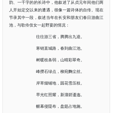
韵、一千字的的长诗中，他叙述了从贞元年间他们两
人开始定交以来的遭遇，很像一篇诗体的自传。现在
节录其中一段，叙述当年在长安和朋友们春日游曲江
池，与歌伶伎女一起野宴的情况：
往往游三省，腾腾出九逵。
寒销直城路，春到曲江池。
树暖枝条弱，山晴彩翠奇。
峰攒石绿点，柳宛麴尘丝。
岸草烟铺地，园花雪压枝。
早光红照耀，新溜碧逶迤。
幄幕侵隄布，盘筵占地施。