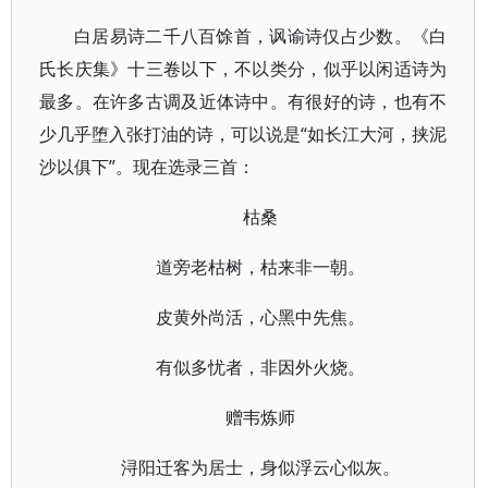
白居易诗二千八百馀首，讽谕诗仅占少数。《白
氏长庆集》十三卷以下，不以类分，似乎以闲适诗为
最多。在许多古调及近体诗中。有很好的诗，也有不
少几乎堕入张打油的诗，可以说是“如长江大河，挟泥
沙以俱下”。现在选录三首：
枯桑
道旁老枯树，枯来非一朝。
皮黄外尚活，心黑中先焦。
有似多忧者，非因外火烧。
赠韦炼师
浔阳迁客为居士，身似浮云心似灰。