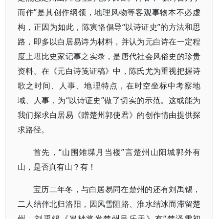
而作”是其创作纲领，地理风物等客观事物本不必虚
构，正因为如此，陈寅恪倡导“以诗证史”的方法和思
路，即多以白居易诗为材料，并认为元白诗在一定程
度上堪比史家记事之实录，是唐代社会风俗史的珍贵
资料。在《元白诗笺证稿》中，陈氏尤为重视把握诗
歌之时间、人事、地理特点，在时空坐标中考察地
域、人事，为“以诗证史”做了切实的示范。这或能为
我们探求白居易《赠楚州郭使君》的创作情由提供探
求路径。
首先，“山围雉堞月当楼”言楚州山阳城郭外有
山，是否真有山？有！
宝历二年冬，与白居易同在楚州的还有刘禹锡，
二人结伴北归洛阳，因风雪阻路、淮水结冰而滞留楚
州。刘禹锡《岁杪将发楚州呈乐天》有“楚泽雪初