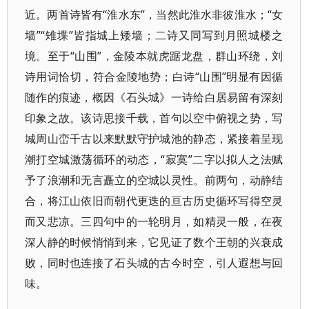
近。两首诗皆有“淮水东”，当然此淮水非彼淮水；“女
墙”“雉堞”皆指城上矮墙；二诗又同写到月照城楼之
境。至于“山围”，金陵本就虎踞龙盘，群山环绕，刘
诗用词恰切，符合金陵地势；白诗“山围”明显有因循
随作的痕迹，概因《石头城》一诗给白居易留有深刻
印象之故。该诗思接千载，首句以空中俯视之势，写
城周山峦千古以来默默守护城池的静态，紧接着呈现
潮打空城激荡循环的动态，“寂寞”二字以拟人之法赋
予了浪潮和无言矗立的空城以灵性。前两句，动静结
合，将江山依旧而朝代更迭的亘古历史循环写得空灵
而又悲凉。三四句中的一轮明月，如精灵一般，在夜
深人静的时候悄悄到来，它见证了数个王朝的兴衰成
败，同时也连接了石头城的古今时空，引人遐想与回
味。