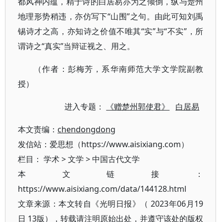
都风神内蕴，精于诗的白居易亦为之倾倒，纵与楚州
地理形势稍违，亦仿写下“山围”之句。由此可知刘禹
锡诗才之高，亦知诗之价值不唯其“实”与“不实”，所
谓诗之“真实”当辩证视之、用之。
（作者：彭梅芳，系华南师范大学文学院副教
授）
进入专题：
《赠楚州郭使君》
白居易
本文责编：
chendongdong
发信站：爱思想（https://www.aisixiang.com）
栏目：
学术
>
文学
>
中国古代文学
本文链接：
https://www.aisixiang.com/data/144128.html
文章来源：本文转自《光明日报》（ 2023年06月19
日 13版），转载请注明原始出处，并遵守该处的版权