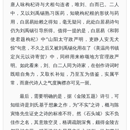
唐人咏枸杞诗与犬相勾连者，唯刘、白而已。二人
中，又以刘禹锡熟习医药，知晓枸杞根的形状与药
用，白居易始赖之得知，毫无疑问，此处白居易诗句
仍为刘禹锡引导所得。值得一提的是，白居易《和郭
使君题枸杞》中“山阳太守政严明，吏静人安无犬
惊”句意，不久之后又被刘禹锡化用在了《美温尚书镇
定兴元以诗寄贺》中，同样用来称颂地方官理政严
明。如此看来，刘、白二人同为诗家，在创作诗词时
既暗自角力，又取长补短，乃至互为借鉴，实属平
常，而唐代诗人之气度胸襟亦可见一斑。
最后，需要明确的是，据《金陵五题》诗引，可
知组诗是刘氏基于想象之作，为“不实”之诗，概与陈
寅恪先生证史之诗的标准不符。然《石头城》实不负
佳作之名，其意致空灵，格调疏朗深隽，颇得金陵古