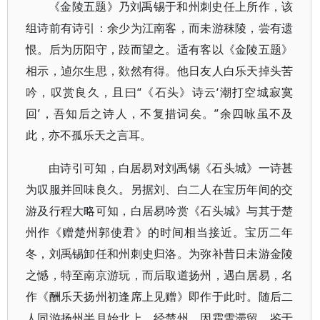
《金陵五题》乃刘禹锡于和州刺史任上所作，该
组诗前有诗引：余少为江南客，而未游秣陵，尝有遗
恨。后为历阳守，跂而望之。适有客以《金陵五题》
相示，逌尔生思，欻然有得。他日友人白乐天掉头苦
吟，叹赏良久，且曰“《石头》诗云‘潮打空城寂寞
回’，吾知后之诗人，不复措词矣。”余四咏虽不及
此，亦不孤乐天之言耳。
由诗引可知，白居易对刘禹锡《石头城》一诗甚
为叹服并回味良久。另据刘、白二人在宝历年间的交
游及行程大略可知，白居易吟赏《石头城》与其于楚
州作《赠楚州郭使君》的时间相当接近。宝历二年
冬，刘禹锡卸任和州刺史归洛。为弥补昔日未游金陵
之憾，特至南京游玩，而后取道扬州，遇白居易，名
作《酬乐天扬州初逢席上见赠》即作于此时。随后二
人同游扬州半月始北上，经楚州，因霜雪滞留。鉴于