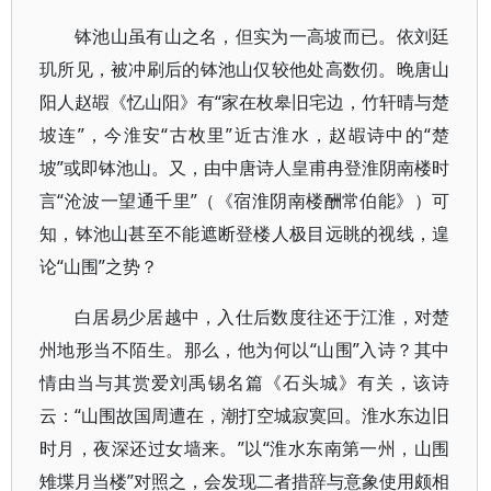
钵池山虽有山之名，但实为一高坡而已。依刘廷
玑所见，被冲刷后的钵池山仅较他处高数仞。晚唐山
阳人赵嘏《忆山阳》有“家在枚皋旧宅边，竹轩晴与楚
坡连”，今淮安“古枚里”近古淮水，赵嘏诗中的“楚
坡”或即钵池山。又，由中唐诗人皇甫冉登淮阴南楼时
言“沧波一望通千里”（《宿淮阴南楼酬常伯能》）可
知，钵池山甚至不能遮断登楼人极目远眺的视线，遑
论“山围”之势？
白居易少居越中，入仕后数度往还于江淮，对楚
州地形当不陌生。那么，他为何以“山围”入诗？其中
情由当与其赏爱刘禹锡名篇《石头城》有关，该诗
云：“山围故国周遭在，潮打空城寂寞回。淮水东边旧
时月，夜深还过女墙来。”以“淮水东南第一州，山围
雉堞月当楼”对照之，会发现二者措辞与意象使用颇相