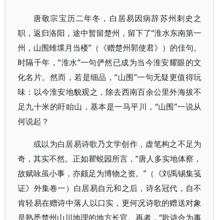
唐敬宗宝历二年冬，白居易因病辞苏州刺史之
职，返归洛阳，途中暂留楚州，留下了“淮水东南第一
州，山围雉堞月当楼”（《赠楚州郭使君》）的佳句。
时隔千年，“淮水”一句俨然已成为当今淮安耀眼的文
化名片。然而，若是细品，“山围”一句无疑更值得玩
味：以今淮安地貌观之，除去西南百余公里外海拔不
足九十米的盱眙山，基本是一马平川，“山围”一说从
何说起？
或以为白居易诗歌乃文学创作，虚笔构之不足为
奇，其实不然。正如瞿蜕园所言，“唐人多实地体察，
故赋咏虽小事，亦颇足为博物之资。”（《刘禹锡集笺
证》外集卷一）白居易自元和之后，诗名冠代，自不
肯轻易在赠诗中落人以口实，更何况诗歌的赠送对象
是熟悉楚州山川地理的地方长官。再者，“歌诗合为事