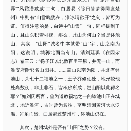
霁”“风霜潜减威”二句，白居易《除日答梦得同发楚
州》中则有“山雪晚犹在，淮冰晴欲开”之句，皆可为
证。值得注意的是，白诗中“山雪”一句，同样提到了
山，且山头积雪可视。那么，此山为何山？当是钵池
山。其实，“山阳”城名中本就带“山”字，山之南为
阳，这说明，城郭北面当有山。清刘廷玑《在园杂
志》卷三云：“扬子江以北数百里平原，并无一山，而
淮安府附郭名山阳县。……盖山以南为阳，县北有钵
池山，为七十二福地之一，王子乔修仙处，地形较他
处高数仞，非土非石，皆积砂所成，岂山阳以此得名
耶？”如刘氏所言，曾为道教福地之一的钵池山正在城
北，地近淮河，古时曾为名胜，至明清因黄河大水泛
滥、冲刷而毁。白居易过楚州时，钵池山仍在。
其次，楚州城外是否有“山围”之势？没有。