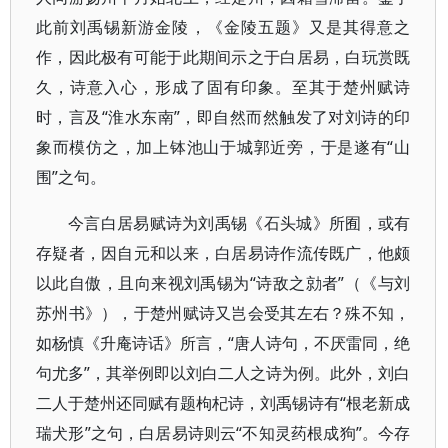
此前刘禹锡新游金陵，《金陵五题》又是其得意之
作，因此极有可能于此期间示之于白居易，白玩赏既
久，诗意入心，形成了固有印象。至其于楚州赋诗
时，言及“淮水东南”，即自然而然触发了对刘诗的印
象而模仿之，加上钵池山于城郭近旁，于是遂有“山
围”之句。
今言白居易赋诗为刘禹锡《石头城》所囿，或有
存疑者，因自元和以来，白居易诗作流传既广，他颇
以此自傲，且向来视刘禹锡为“诗敌之勍者”（《与刘
苏州书》），于楚州赋诗又岂会受其左右？殊不知，
如杨慎《升庵诗话》所言，“唐人诗句，不厌雷同，绝
句尤多”，其举例即以刘白二人之诗为例。此外，刘白
二人于楚州还同赋有题枸杞诗，刘禹锡诗有“根老新成
瑞犬形”之句，白居易诗则云“不知灵药根成狗”。今存