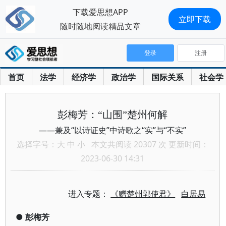
下载爱思想APP
立即下载
随时随地阅读精品文章
登录
注册
首页
法学
经济学
政治学
国际关系
社会学
彭梅芳：“山围”楚州何解
——兼及“以诗证史”中诗歌之“实”与“不实”
选择字号：
大
中
小
本文共阅读 20307 次 更新时间：
2023-06-30 14:31
进入专题：
《赠楚州郭使君》
白居易
●
彭梅芳