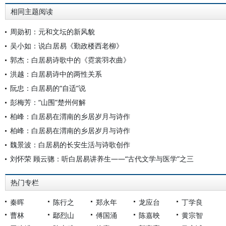
相同主题阅读
周勋初：元和文坛的新风貌
吴小如：说白居易《勤政楼西老柳》
郭杰：白居易诗歌中的《霓裳羽衣曲》
洪越：白居易诗中的两性关系
阮忠：白居易的“自适”说
彭梅芳：“山围”楚州何解
柏峰：白居易在渭南的乡居岁月与诗作
柏峰：白居易在渭南的乡居岁月与诗作
魏景波：白居易的长安生活与诗歌创作
刘怀荣 顾云骢：听白居易讲养生——“古代文学与医学”之三
热门专栏
秦晖
陈行之
郑永年
龙应台
丁学良
曹林
鄢烈山
傅国涌
陈嘉映
黄宗智