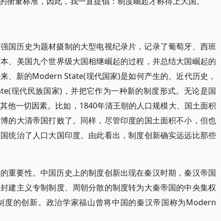
的衡量标准，因此，我一直提倡：制度崛起才称得上大国。
的强国历史为题材摄制的大型电视纪录片，记录了葡萄牙、西班
日本、美国九个世界级大国相继崛起的过程，并总结大国崛起的
新的Modern State(现代国家)是如何产生的。近代历史，
n State(现代民族国家)，并把它作为一种新的制度形式。无论是国
其他一切因素。比如，1840年清王朝的人口规模大、国土面积
物博的大清帝国打败了。同样，尽管印度的国土面积不小，但也
英国统治了人口大国印度。由此看出，制度创新确实远远比那些
新的重要性。中国历史上的制度创新出现在秦汉时期，秦汉帝国
的封建主义专制制度、周朝分散的制度转为大秦帝国的中央集权
度的创新。政治学家福山曾将中国的秦汉帝国称为Modern