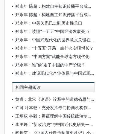
郑永年 陈超：构建自主知识传播平台成为紧迫的时代命题
郑永年 陈超：构建自主知识传播平台成为紧迫的时代命题
郑永年：中美关系已走到历史性关口
郑永年：读懂“十五五”中国经济发展亮点
郑永年：中国式现代化的世界意义关键在于“开源”
郑永年：“十五五”开局，靠什么实现增长？
郑永年：“中国方案”赋能全球南方现代化
郑永年：谁“偷”走了中国的中产阶级？
郑永年：建设现代化产业体系与中国式现代化
相同主题阅读
黄睿：北宋《论语》诠释中的道德省思与制度渊源
许可 叶本乾：充分发挥专门协商机构作用 把强国建设、民族复兴伟业不断推向前进
王炳权 林毅：辩证理解中国传统政治制度文明的当代意义
李里峰：“新政治史”与中国近代史研究——中国近代史“三大体系”建设（二）
阎步克：《中国古代政治制度史札记》小序