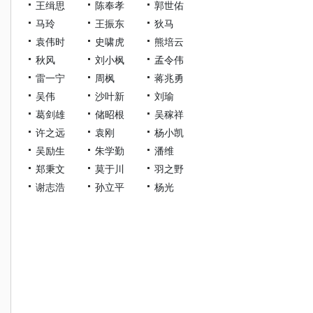
王缉思
陈奉孝
郭世佑
马玲
王振东
狄马
袁伟时
史啸虎
熊培云
秋风
刘小枫
孟令伟
雷一宁
周枫
蒋兆勇
吴伟
沙叶新
刘瑜
葛剑雄
储昭根
吴稼祥
许之远
袁刚
杨小凯
吴励生
朱学勤
潘维
郑秉文
莫于川
羽之野
谢志浩
孙立平
杨光