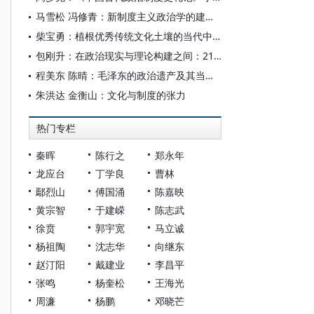
马雪松 冯修青：新制度主义政治学的建构主义转向
柴宝勇：植根优秀传统文化土壤的当代中国政治制度
包刚升：在政治现实与理论构建之间：21世纪以来的比较政治学
程美东 陈晴：毛泽东的政治遗产及其当代价值
朱洪达 金衡山：文化与制度的张力
热门专栏
秦晖
陈行之
郑永年
龙应台
丁学良
曹林
鄢烈山
傅国涌
陈嘉映
黄宗智
于建嵘
陈志武
徐贲
郭宇宽
马立诚
杨祖陶
沈志华
向继东
赵汀阳
戴建业
李昌平
张鸣
杨奎松
王海光
周濂
杨鹏
邓晓芒