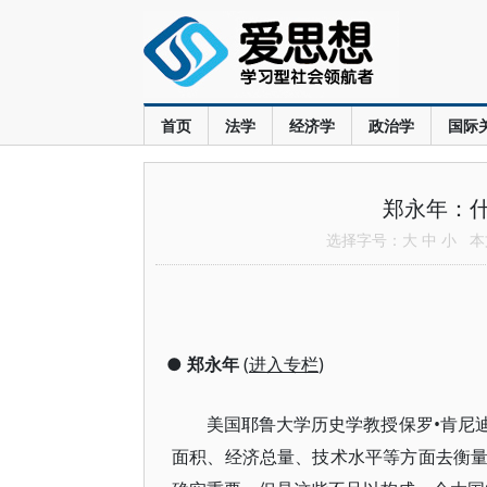
首页
法学
经济学
政治学
国际
郑永年：
选择字号：
大
中
小
本文
●
郑永年
(
进入专栏
)
美国耶鲁大学历史学教授保罗•肯尼
面积、经济总量、技术水平等方面去衡