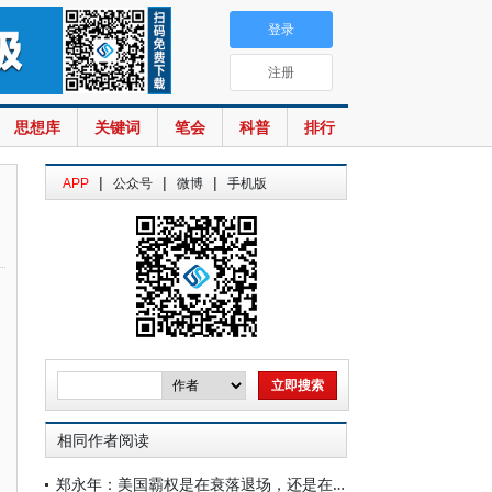
登录
注册
思想库
关键词
笔会
科普
排行
|
|
|
APP
公众号
微博
手机版
相同作者阅读
郑永年：美国霸权是在衰落退场，还是在转质转型？