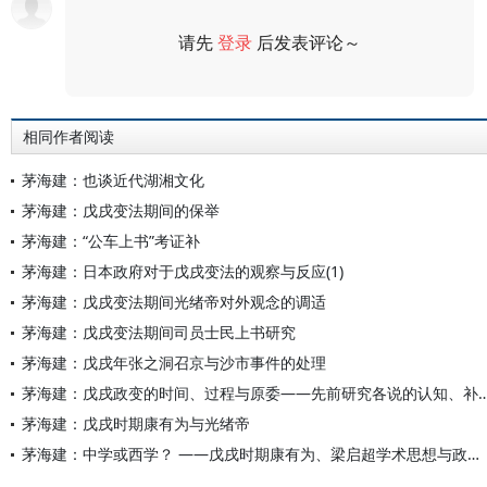
请先
登录
后发表评论～
评论
相同作者阅读
茅海建：也谈近代湖湘文化
茅海建：戊戌变法期间的保举
茅海建：“公车上书”考证补
茅海建：日本政府对于戊戌变法的观察与反应(1)
茅海建：戊戌变法期间光绪帝对外观念的调适
茅海建：戊戌变法期间司员士民上书研究
茅海建：戊戌年张之洞召京与沙市事件的处理
茅海建：戊戌政变的时间、过程与原委——先前研究各
茅海建：戊戌时期康有为与光绪帝
茅海建：中学或西学？ ——戊戌时期康有为、梁启超学术思想与政治思想之底色