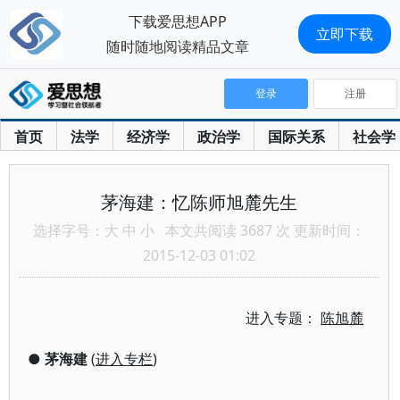
下载爱思想APP
立即下载
随时随地阅读精品文章
登录
注册
首页
法学
经济学
政治学
国际关系
社会学
茅海建：忆陈师旭麓先生
选择字号：
大
中
小
本文共阅读 3687 次 更新时间：
2015-12-03 01:02
进入专题：
陈旭麓
●
茅海建
(
进入专栏
)