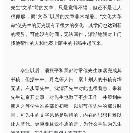
先生“文革”前的文章，只是觉得不错，但还不是让人
很佩服，而“文革”以后的文章非常精彩。“文化大革
命”使先生的历史观有了很大的变化，其学问也达到新
的境界。可他没有时间，无法写作，渐渐地我对上门
找他帮忙的人和他案上陌生的书稿生起气来。
毕业以后，潘振平和我都时常催先生加紧完成其
书稿，但据林林、月之等人告，案上别人的书稿有增
无减。左步青先生、沈渭滨先生对此也很着急，乘着
先生进京开会事，对先生也做了不少工作，并策划由
熊月之等学生准备部份初稿，以能节省先生的部分时
间，可先生的文字风格是独特的，内在的思想也难以
让人替代。更重要且说不通的是，为什么学生为先生
准备初稿，先生却忙着别人的嫁衣？