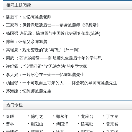
相同主题阅读
潘振平：回忆陈旭麓老师
王家范：风骨意境遗后世——恭读旭麓师《浮想录》
杨国强 许纪霖：陈旭麓与中国近代史研究传统(笔谈)
陈辛：怀念父亲陈旭麓
高瑞泉：观念变迁的“史”与“思”（外一则）
周武 ：苍凉的黄昏——陈旭麓先生最后十年的学与思
许纪霖 ：“设置问题”与“无法之法”的史学大家
李大兴：一片冰心在玉壶——忆陈旭麓先生
杨国强：一个可敬而且可亲的人——怀念我的导师陈旭麓先生
茅海建：忆陈师旭麓先生
热门专栏
秦晖
陈行之
郑永年
龙应台
丁学良
曹林
鄢烈山
傅国涌
陈嘉映
黄宗智
于建嵘
陈志武
徐贲
郭宇宽
马立诚