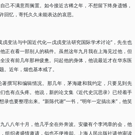
因自己不满意而搁置。如今接近古稀之年，不想留下终身遗憾，
许回忆，寄托久久未能表达的哀思。
戊戌变法与中国近代化—戊戌变法研究国际学术讨论”，先生也
，他正在看一部别人的稿件。虽然这年九月我在上海见过他，但
完全没有前几年那种疲惫。问起他的身体，他说最近才在华东医
题。近年，烟也基本戒了。
论著撰写和编辑情况。那几年，茅海建和我约定，只要见到先
我们也有点头疼。他说，新的论文集《近代史沉思录》已经着手
录也要整理出来。“新陈代谢”一书，“明年一定搞出来”，他笑
一九八八年十月，他几乎全在外奔波。安徽有个李鸿章的会，他
议，组织者盛情邀请，似也不便推却。上海人民出版社请他审读