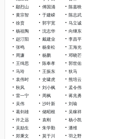
鄢烈山
傅国涌
陈嘉映
黄宗智
于建嵘
陈志武
徐贲
郭宇宽
马立诚
杨祖陶
沈志华
向继东
赵汀阳
戴建业
李昌平
张鸣
杨奎松
王海光
周濂
杨鹏
邓晓芒
王缉思
陈奉孝
郭世佑
马玲
王振东
狄马
袁伟时
史啸虎
熊培云
秋风
刘小枫
孟令伟
雷一宁
周枫
蒋兆勇
吴伟
沙叶新
刘瑜
葛剑雄
储昭根
吴稼祥
许之远
袁刚
杨小凯
吴励生
朱学勤
潘维
郑秉文
莫于川
羽之野