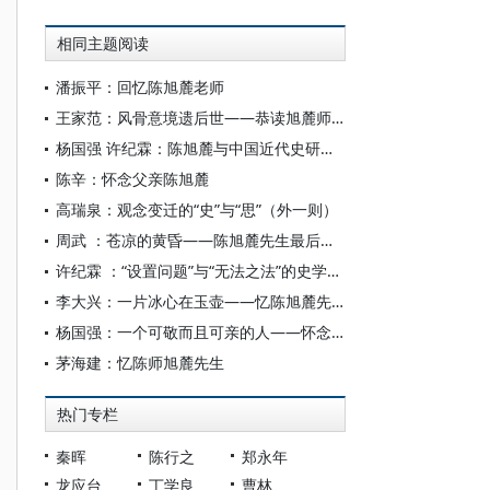
相同主题阅读
潘振平：回忆陈旭麓老师
王家范：风骨意境遗后世——恭读旭麓师《浮想录》
杨国强 许纪霖：陈旭麓与中国近代史研究传统(笔谈)
陈辛：怀念父亲陈旭麓
高瑞泉：观念变迁的“史”与“思”（外一则）
周武 ：苍凉的黄昏——陈旭麓先生最后十年的学与思
许纪霖 ：“设置问题”与“无法之法”的史学大家
李大兴：一片冰心在玉壶——忆陈旭麓先生
杨国强：一个可敬而且可亲的人——怀念我的导师陈旭麓先生
茅海建：忆陈师旭麓先生
热门专栏
秦晖
陈行之
郑永年
龙应台
丁学良
曹林