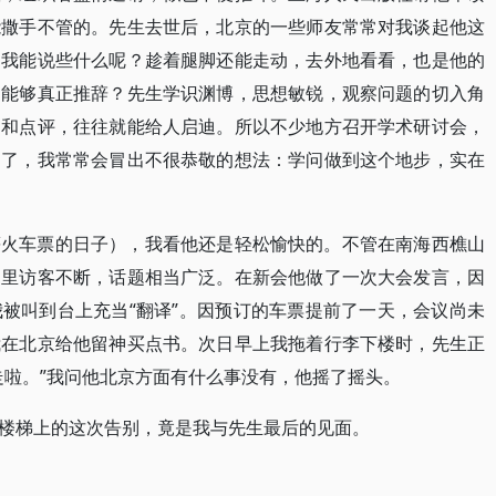
能撒手不管的。先生去世后，北京的一些师友常常对我谈起他这
。我能说些什么呢？趁着腿脚还能走动，去外地看看，也是他的
动能够真正推辞？先生学识渊博，思想敏锐，观察问题的切入角
纳和点评，往往就能给人启迪。所以不少地方召开学术研讨会，
多了，我常常会冒出不很恭敬的想法：学问做到这个地步，实在
等火车票的日子），我看他还是轻松愉快的。不管在南海西樵山
那里访客不断，话题相当广泛。在新会他做了一次大会发言，因
被叫到台上充当“翻译”。因预订的车票提前了一天，会议尚未
我在北京给他留神买点书。次日早上我拖着行李下楼时，先生正
走啦。”我问他北京方面有什么事没有，他摇了摇头。
楼梯上的这次告别，竟是我与先生最后的见面。