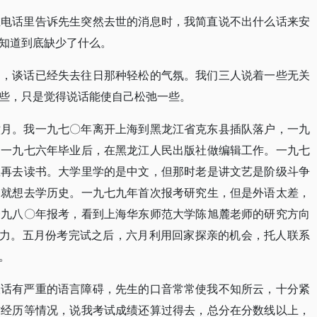
在电话里告诉先生突然去世的消息时，我简直说不出什么话来安
知道到底缺少了什么。
起，谈话已经失去往日那种轻松的气氛。我们三人说着一些无关
些，只是觉得说话能使自己松弛一些。
六月。我一九七〇年离开上海到黑龙江省克东县插队落户，一九
，一九七六年毕业后，在黑龙江人民出版社做编辑工作。一九七
想再去读书。大学里学的是中文，但那时老是讲文艺是阶级斗争
，就想去学历史。一九七九年首次报考研究生，但是外语太差，
一九八〇年报考，看到上海华东师范大学陈旭麓老师的研究方向
引力。五月份考完试之后，六月利用回家探亲的机会，托人联系
。
谈话有严重的语言障碍，先生的口音常常使我不知所云，十分紧
作经历等情况，说我考试成绩还算过得去，总分在分数线以上，