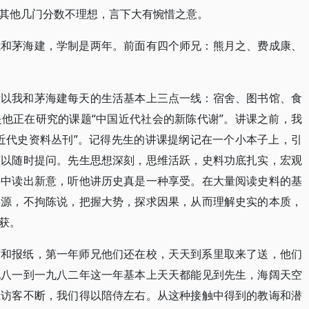
其他几门分数不理想，言下大有惋惜之意。
我和茅海建，学制是两年。前面有四个师兄：熊月之、费成康、
所以我和茅海建每天的生活基本上三点一线：宿舍、图书馆、食
他正在研究的课题“中国近代社会的新陈代谢”。讲课之前，我
近代史资料丛刊”。记得先生的讲课提纲记在一个小本子上，引
可以随时提问。先生思想深刻，思维活跃，史料功底扎实，宏观
料中读出新意，听他讲历史真是一种享受。在大量阅读史料的基
溯源，不拘陈说，把握大势，探求因果，从而理解史实的本质，
获。
信和报纸，第一年师兄他们还在校，天天到系里取来了送，他们
九八一到一九八二年这一年基本上天天都能见到先生，海阔天空
上访客不断，我们得以陪侍左右。从这种接触中得到的教诲和潜