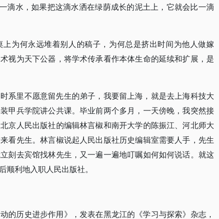
的一滴水，如果把这滴水洒在绿荫成长的泥土上，它就会比一滴
桌上为何永远堆着别人的稿子，为何总是挤出时间为他人做嫁
学术视为天下公器，将学术传承看作本体生命的延续和扩展，是
当时系里不愿意留先生的弟子，我要留上海，就是去上海科技大
军装甲兵学院讲公共课。毕业前两个多月，一天傍晚，我突然接
，北京人民出版社的编辑林言椒和南开大学的陈振江、河北师大
空来看先生。林言椒说起人民出版社历史编辑室需要人手，先生
我立刻去宾馆找林先生，又一遍一遍地叮嘱如何如何说话。就这
后顺利地入职人民出版社。
运动的历史进步作用》，发表在黑龙江的《学习与探索》杂志，