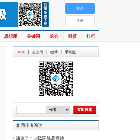
登录
注册
思想库
关键词
笔会
科普
排行
|
|
|
APP
公众号
微博
手机版
相同作者阅读
潘振平：回忆陈旭麓老师