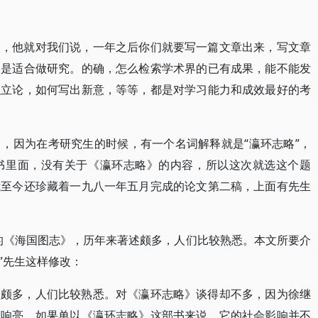
校，他就对我们说，一年之后你们就要写一篇文章出来，写文章
不是适合做研究。的确，怎么检索学术界的已有成果，能不能发
么立论，如何写出新意，等等，都是对学习能力和成效最好的考
，因为在考研究生的时候，有一个名词解释就是“瀛环志略”，
书里面，没有关于《瀛环志略》的内容，所以这次就选这个题
我至今还珍藏着一九八一年五月完成的论文第二稿，上面有先生
的《海国图志》，历年来著述颇多，人们比较熟悉。本文所要介
”先生这样修改：
述颇多，人们比较熟悉。对《瀛环志略》谈得却不多，因为徐继
么响亮。如果单以《瀛环志略》这部书来说，它的社会影响并不