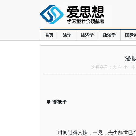
首页
法学
经济学
政治学
国际
潘
选择字号：
大
中
小
本文
●
潘振平
时间过得真快，一晃，先生辞世已