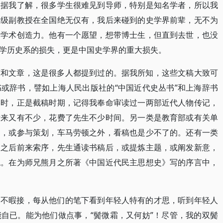
。据我了解，很多学生很难见到导师，特别是知名学者，所以我
三级副教授在全国绝无仅有，我后来碰到的史学界前辈，无不为
的学术创造力。他有一个愿望，想带博士生，但直到去世，也没
学历史系的损失，更是中国史学界的重大损失。
稿和文章，这是很多人都提到过的。据我所知，这些文稿大致可
或辞书，譬如上海人民出版社的“中国近代史丛书”和上海辞书
学时，正是截稿时期，记得我奉命审读过一两部近代人物传记，
后来又有不少，花费了先生不少时间。另一类是教育部或有关单
编，或参与策划，车马劳顿之外，看稿也是少不了的。还有一类
述之后前来索序，先生通读书稿后，或提炼主题，或阐发新意，
绝。在为师兄熊月之所著《中国近代民主思想史》写的序言中，
目不暇接，每从他们的笔下看到年轻人特有的才思，听到年轻人
自已。能为他们做点事，“鬓微霜，又何妨”！尽管，我的双鬓