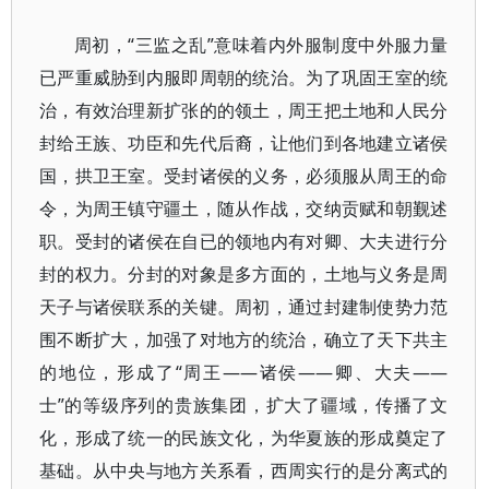
周初，“三监之乱”意味着内外服制度中外服力量
已严重威胁到内服即周朝的统治。为了巩固王室的统
治，有效治理新扩张的的领土，周王把土地和人民分
封给王族、功臣和先代后裔，让他们到各地建立诸侯
国，拱卫王室。受封诸侯的义务，必须服从周王的命
令，为周王镇守疆土，随从作战，交纳贡赋和朝觐述
职。受封的诸侯在自已的领地内有对卿、大夫进行分
封的权力。分封的对象是多方面的，土地与义务是周
天子与诸侯联系的关键。周初，通过封建制使势力范
围不断扩大，加强了对地方的统治，确立了天下共主
的地位，形成了“周王——诸侯——卿、大夫——
士”的等级序列的贵族集团，扩大了疆域，传播了文
化，形成了统一的民族文化，为华夏族的形成奠定了
基础。从中央与地方关系看，西周实行的是分离式的