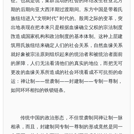
征。也就是说，集群流动的社会的终结发生在亚北方
期的后期向亚大西洋期过渡期间。东方中国是带着氏
族纽结进入“文明时代” 时代的。殷周之际的变革，突
出地表现在把本来只是根据血缘确立父权的宗法制度
攺造成国家机构和政治制度的基本体制。这种上层建
筑用氏族纽结来确定人们的社会关系，自然血缘关系
就好象被宗法原则组织起来的统治者和被统治者面前
的屏障，人们无法看清他们的真实的地位，而把无可
更改的血缘关系所造成的社会环境看成不可抗拒的命
运：禅让制——世袭制——封建制——专制一尊制，
如同环环相扣的铁锁链条。
传统中国的政治形态，不但世袭制同禅让制一脉
相承，而且，封建制同专制一尊制的形成竟然是同一