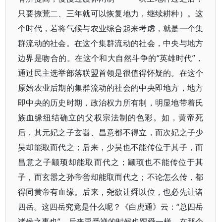
只要撩荒二、三年就可以恢复地力，继续耕种）。这
个时代，若将气候与农业综合起来考虑，就是一个集
群流动的社会。在这个集群流动的社会，中央与地方
边界是吻合的。在这个和大自然斗争的“英雄时代”，
通过民主选举部落联盟首领是很值得怀疑的。在这个
原始农业后期的集群流动的社会的中央即地方，地方
即中央的历史时期，政治权力所有制，明显地带着氏
族血缘纽结确立的父权宗法制的色彩。如，黄帝死
后，其元妃之子玄嚣、昌意都不得立，而次妃之子少
昊却能取而代之；后来，少昊也不能传位于其子，而
昌意之子颛顼却能取而代之；颛顼也不能传位于其
子，而玄嚣之孙帝喾却能取而代之；不论怎么传，都
得同黄帝有血缘。后来，尧欲让舜以位，也必先让诸
四岳。这四岳究竟是什么呢？《白虎通》云：“总四岳
诸侯之事也”。后来禹受禅的时候也跟舜一样。在那个