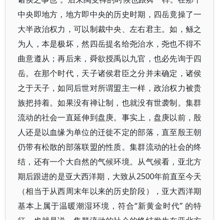
中央即地方，地方即中央的历史时期，四岳竟操了一
大半政治权力，可以制裁中央、左右君主。如，鲧之
为人，本是极坏，然四岳提名给尧治水，尧也不得不
曲意遵从；再后来，舜欲授禹以九官，也必先询于四
岳。在那个时代，天子诸侯君臣之分并未确定，诸侯
之于天子，如同后世对所谓盟主一样，政治权力被贵
族把持着。如果没有禅让制，也就没有世袭制。集群
流动的社会一直延伸到盘庚。事实上，盘庚以前，殷
人还是以血缘为单位的迁徙不定的部落，直至殷王朝
仍带有松散的部落联盟的性质。集群流动的社会的终
结，还有一个大自然的气候环境。从气候看，亚北方
期后跟进的是亚大西洋期，大致从2500年前直至今天
（相当于从西周末年以来的历史阶段），亚大西洋期
基本上属于温暖潮湿环境，符合“新黄金时代” 的特