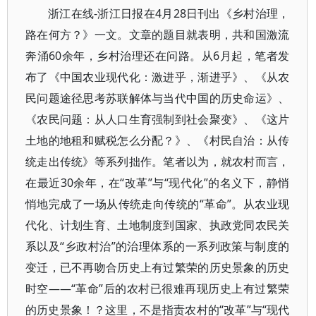
浙江在线-浙江日报在4月28日刊出《乡村治理，
路在何方？》一文。文章的题目就表明，共和国激流
奔涌60余年，乡村治理还在问路。从6月起，笔者发
布了《中国农业现代化：激进乎，渐进乎》、《从农
民问题途径思考苏联解体与当代中国的历史命运》、
《农民问题：从人口生育强制到社会聚变》、《这片
土地的地租和赋税怎么分配？》、《村民自治：从传
统走出传统》等系列拙作。笔者以为，就农村而言，
在最近30余年，在“改革”与“现代化”的名义下，静悄
悄地完成了一场从传统走向传统的“革命”。从农业现
代化、计划生育、土地制度到国家、执政党同农民关
系以及“乡政村治”的治理体系的一系列政策与制度的
变迁，已不再吻合历史上有过繁荣的历史景象的历史
时空——“革命”后的农村已很难再现历史上有过繁荣
的历史景象！？这里，不是指责农村的“改革”与“现代