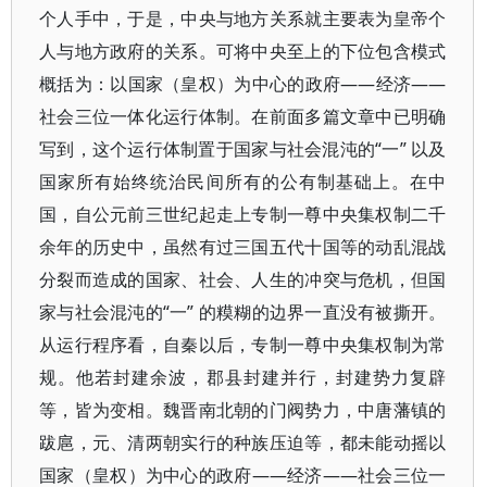
个人手中，于是，中央与地方关系就主要表为皇帝个
人与地方政府的关系。可将中央至上的下位包含模式
概括为：以国家（皇权）为中心的政府——经济——
社会三位一体化运行体制。在前面多篇文章中已明确
写到，这个运行体制置于国家与社会混沌的“一” 以及
国家所有始终统治民间所有的公有制基础上。在中
国，自公元前三世纪起走上专制一尊中央集权制二千
余年的历史中，虽然有过三国五代十国等的动乱混战
分裂而造成的国家、社会、人生的冲突与危机，但国
家与社会混沌的“一” 的糢糊的边界一直没有被撕开。
从运行程序看，自秦以后，专制一尊中央集权制为常
规。他若封建余波，郡县封建并行，封建势力复辟
等，皆为变相。魏晋南北朝的门阀势力，中唐藩镇的
跋扈，元、清两朝实行的种族压迫等，都未能动摇以
国家（皇权）为中心的政府——经济——社会三位一