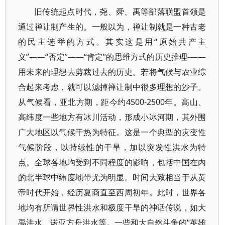
旧传统起点时代，尧、舜、禹等部落联盟首领是
通过禅让制产生的。一般以为，禅让制就是一种古老
的民主选举的方式。其实这是用“原始共产主
义”——“否定”——“肯定”的思维方式的历史推理-——
用未来的理想去剪裁过去的历史。若将气候与农业综
合起来考虑，就可以滤掉禅让制中很多理想的沙子。
从气候看，亚北方期，距今约4500-2500年。高山、
高纬度一些地方有冰川活动，形成小冰河期，其外围
广大地区以气候干热为特征。这是一个典型的灾变性
气候阶段，以持续性的干旱，加以突发性洪水为特
点。全球各地均受到不同程度的影响，包括中国在內
的北半球中纬度地带尤为明显。时间大致相当于从黄
帝时代开始，经历夏商直至西周初年。此时，世界各
地均有所谓世界性洪水和极度干旱的神话传说，如大
禹洪水、诺亚方舟洪水等。一些和大自然斗争的“英雄