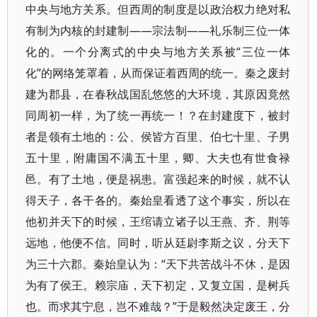
中央与地方关系。但西周的制度是以政治权力绝对私
有制为内核的封建制——宗法制——礼乐制三位一体
化的。一个分离式的中央与地方关系被“三位一体
化”的网络笼罩着，从而保证着西周的统一。秦之废封
建为郡县，在春秋战国乱悠悠的大环境，其原因竟然
同周初一样，为了统一再统一！？在封建度下，被封
者是领有土地的：公、侯皆方百里、伯七十里、子男
五十里，附庸国不满五十里，卿、大夫也有世食禄
邑。有了土地，便是祸患。富强起来的时候，就不认
得天子，各干各的。秦始皇看透了这个事实，所以在
他初并天下的时候，王绾请立诸子以王燕、齐、荆等
远地，他便不信。同时，听从廷尉李斯之议，分天下
为三十六郡。秦始皇认为：“天下共苦战斗不休，是因
为有了侯王。赖宗庙，天下初定，又复立国，是树兵
也。而求其宁息，岂不难哉？”于是毅然决定废王，分