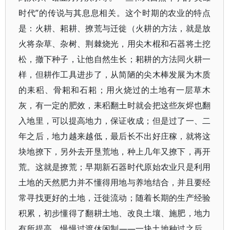
时代”的传说与其息息相关。这个时期的农业的特点
是：火耕、耜耕、撩荒与迁徙（火耕的方法，就是放
火将杂草、杂树、荆棘烧光，用尖木棍和石器将土挖
松，撤下种子，让他自然生长；耜耕的方法同火耕一
样，但耕作工具进步了，从简陋的尖木棒发展为木质
的耒稆、骨耜和石耜；用火烧过的土地有一层草木
灰，有一定的肥效，耒稆翻土时就会把这些灰烬也翻
入地里，可以提高地力，保证收成；但是过了一、二
年之后，地力越来越低，最后长不出好庄稼，就将这
块地撩下，另外去开垦荒地，种上几年又撩下，再开
荒。这就是撩荒；早期新石器时代原始农业只是利用
土地的天然肥力并不懂得用地与养地结合，并且要经
常寻找更好的土地，迁徙流动；随着长期的生产经验
积累，初步懂得了翻耕土地、改良土壤、施肥，地力
有所提高，慢慢过渡休闲制——一块土地种过之后，