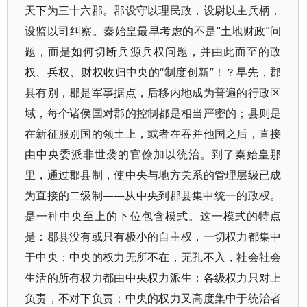
天下为三十六郡。郡设守以理民政，设尉以主兵柄，
设监以司纠察。秦始皇最早考虑的不是“土地财政”问
题，而是如何切断兵源兵权问题，并由此而至的政
权、兵权、财权收归中央的“制度创新”！？早先，郡
县有别，郡是军事据点，后移内地成为普遍的行政区
域，每个诸侯国对郡的控制都是相当严密的；县则是
在新征服别国的领土上，或者在吞并他国之后，直接
由中央委派非世袭的官僚加以统治。到了秦始皇那
里，通过郡县制，使中央与地方关系的管理层级已成
为直接的二级制——从中央到郡县集中统一的政权。
是一种中央至上的下位包含模式。这一模式的特点
是：郡县没有或只有极小的自主权，一切权力都集中
于中央；中央的权力无所不在，无孔不入，社会社会
生活的所有权力都由中央权力派生；各级权力只对上
负责，不对下负责；中央的权力又高度集中于统治者