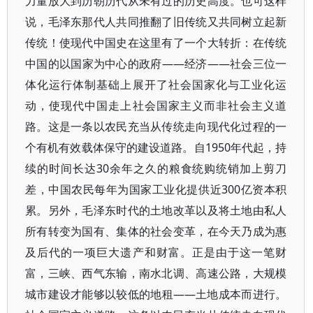
力量放大到历朝历代从未有过的历史高度。也可这样
说，毛泽东那代人共同推翻了旧传统又共同树立起新
传统！使现代中国史在这里有了一个大转折：在传统
中国的以国家为中心的政府——经济——社会三位一
体化运行体制基础上展开了社会国家化与工业化运
动，使现代中国走上社会国家主义而非社会主义道
路。这是一条以农民充当从传统走向现代化过程的一
个有机有效载体保守的建设道路。自1950年代起，持
续的时间长达30余年之久的粮食统购统销加上剪刀
差，中国农民每年为国家工业化提供近300亿资本积
累。另外，毛泽东时代的土地改革以及将土地由私人
所有转变为国有、集体的社会变革，在今天乃成为惠
及后代的一项巨大遗产和财富。正是由于这一笔财
富，三峡、西气东输，南水北调、高速公路，大规模
城市建设才能够以较低的地租——土地成本而进行。