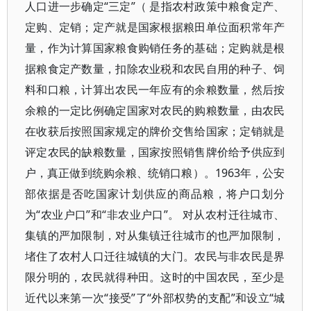
人口进一步确定“三定”（ 是指农村政策中粮食定产、
定购、定销；定产就是国家根据粮田单位面积常年产
量，作为计算国家粮食购销任务的基础；定购就是根
据粮食定产数量，扣除农业税和农民自用的种子、饲
料和口粮，计算出农民一年应有的余粮数量，然后按
余粮的一定比例确定国家对农民的购粮数量，由农民
在收获后按照国家规定的牌价交售给国家；定销就是
评定农民的缺粮数量，国家按照销售牌价给予供应到
户，真正做到统购余粮、统销口粮）。1963年，公安
部依据是否吃国家计划供应的商品粮，将户口划分
为“农业户口”和“非农业户口”。 对从农村迁往城市、
集镇的严加限制，对从集镇迁往城市的也严加限制，
堵住了农村人口迁往城镇的大门。农民与非农民是界
限分明的，农民就得种田。这时的中国农民，至少是
近代以来第一次“接受”了“外部权势的支配”和设立“城