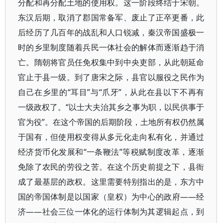
分配和再分配土地的使用权。这一阶段终结于宋朝。
东汉后期，取消了郡国常备军、废止了正卒更番，此
后经历了几百年的战乱和人口锐减，秦汉帝国盛极一
时的乡里制度随着兵民一体社会的解体而逐渐趋于消
亡。隋朝将官员任免权集中到中央吏部，从此朝延命
官止于县一级。到了唐宋之际，县官以服役之民作为
自己在乡里的“耳目”与“爪牙”，从此在县以下不再有
一级政权了。“以士大夫治其乡之事为职，以民供事于
官为役”。在这个帝国的后期阶段，土地所有权仍然属
于国有，但使用权变得从多元化走向私有化，并通过
经济货币化发展和“一条鞭法”等税赋制度改革，逐渐
免除了农民的劳役之苦。在这个历史前提之下，县衙
成了最基层的政权。这里需要特别指出的是，东方中
国的帝国体制是以国家（皇权）为中心的政府——经
济——社会三位一体化的运行体制为其逻辑起点，到