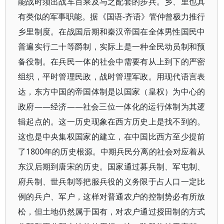
能战时须出战车百乘及与之配套的步兵。乡、里也具
有类似的军事职能。据《国语-齐语》管仲曾极力推行
乡里制度。在战国后期和秦汉帝国在全体男性国民中
普遍实行二十等爵制，实际上是一种全民动员制和预
备役制。在兵民一体的社会中需要有从上到下的严密
组织，平时管理民政，战时管理军政。用现代语言表
达，东方中国的帝国体制是以国家（皇权）为中心的
政府——经济——社会三位一体化的运行体制为其逻
辑起点的。这一历史现象在西方历史上是找不到的。
这也是中央集权国家的建立，在中国比西方至少提前
了1800年的历史根源。中期兵民分离的社会对应着从
东汉后期到唐宋的历史。国家通过募兵制、军屯制、
府兵制、世兵制等把服兵役的义务限于占人口一定比
例的兵户、军户，这样对普通农户的控制势必有所放
松，但土地仍然属于国有，对农户通过授田制的方式