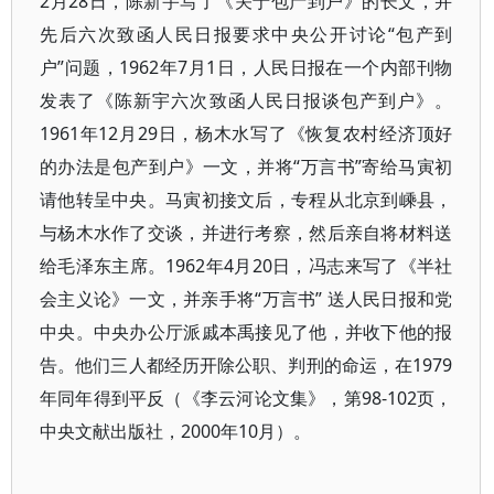
2月28日，陈新宇写了《关于包产到户》的长文，并
先后六次致函人民日报要求中央公开讨论“包产到
户”问题，1962年7月1日，人民日报在一个内部刊物
发表了《陈新宇六次致函人民日报谈包产到户》。
1961年12月29日，杨木水写了《恢复农村经济顶好
的办法是包产到户》一文，并将“万言书”寄给马寅初
请他转呈中央。马寅初接文后，专程从北京到嵊县，
与杨木水作了交谈，并进行考察，然后亲自将材料送
给毛泽东主席。1962年4月20日，冯志来写了《半社
会主义论》一文，并亲手将“万言书” 送人民日报和党
中央。中央办公厅派戚本禹接见了他，并收下他的报
告。他们三人都经历开除公职、判刑的命运，在1979
年同年得到平反（《李云河论文集》，第98-102页，
中央文献出版社，2000年10月）。