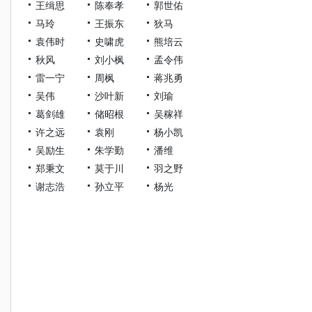
王缉思
陈奉孝
郭世佑
马玲
王振东
狄马
袁伟时
史啸虎
熊培云
秋风
刘小枫
孟令伟
雷一宁
周枫
蒋兆勇
吴伟
沙叶新
刘瑜
葛剑雄
储昭根
吴稼祥
许之远
袁刚
杨小凯
吴励生
朱学勤
潘维
郑秉文
莫于川
羽之野
谢志浩
孙立平
杨光