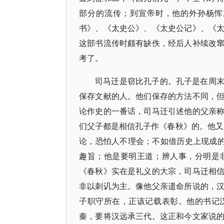
部分的流传；到宣帝时，他的外孙杨恽
书》、《太史公》、《太史公记》、《
这部书流传时颇有缺佚，经后人补续改
考了。
司马迁是窃比孔子的。孔子是在周
保存文献的人。他们保存的方法不同，
论作史的一番话，司马迁引述他的父亲
们父子都是相信孔子作《春秋》的。他又
论，恐怕人不理会；不如借历史上现成
趣旨；他是要明王道；辨人事，分明是
《春秋》实在是礼义的大宗，司马迁相
非以刺讥为主。像他父亲遗命所说的，
子职守所在，正该记载表彰。他的书记
秦，要将汉远承三代。这正和今文家说