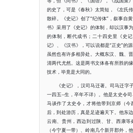
等，但《尚书》、《国语》，《战国策
的史了，可是《春秋》太简短，《左氏
散碎。《史记》创了“纪传体”，叙事自
书》采用了《史记》的体制，却以汉事
的体制，断代成书；二十四史里《史记
记》、《汉书》，可以说都是“正史”的
虽然也有许多相异处。大概东汉、魏、
清两代尤然。这是两书文体各有所胜的
技术，毕竟是大同的。
《史记》，汉司马迁著。司马迁字子
一四五--生，卒年不详）。他是太史令
马谈作了太史令，才将他带到京师（今
后，到处游历，真是足迹遍天下。他东
云南、贵州，西边到过陕、甘、西康等
（今宁夏一带）、岭南几个新开郡外，