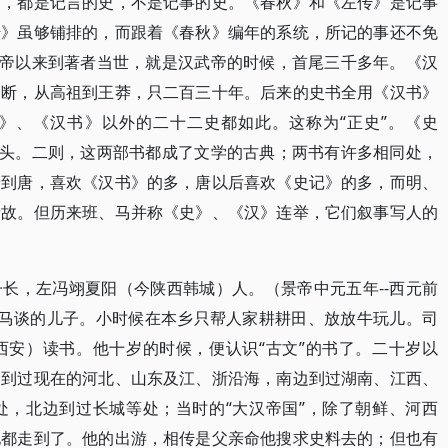
》，都是记言的史，不是记事的史。《春秋》和《左传》是记事
传》虽够铺排的，而跟着《春秋》编年的系统，所记的事还不免
黄帝以来到著者当世，就是汉武帝的时候，首尾三千多年。《汉
为断，从高祖到王莽，只二百三十年。后来的史书全用《汉书》
》、《汉书》以外的二十二史都如此。这称为“正史”。《史
源头。二则，这两部书都成了文学的古典；两书有许多相同处，
晋到唐，喜欢《汉书》的多，唐以后喜欢《史记》的多，而明、
缘故。但历来班、马并称《史》、《汉》连举，它们叙事写人的
长，左冯翊夏阳（今陕西韩城）人。（景帝中元五年--西元前
司马谈的儿子。小时候在本乡只帮人家耕耕田、放放牛玩儿。司
西安）读书。他十岁的时候，便认识“古文”的书了。二十岁以
边到过现在的河北、山东及江、浙沿海，南边到过湖南、江西、
处，北边到过长城等处；当时的“大汉帝国”，除了朝鲜、河西
他都走到了。他的出游，相传是父亲命他搜求史料去的；但也有