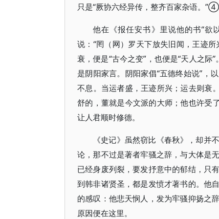
只是“厥协六经异传，整齐百家杂语。”
他在《报任安书》里说他的书“欲
说：“罔（网）罗天下放失旧闻，王迹所
衰，便是“古今之变”，也便是“天人之际
是阴阳家言。阴阳家倡“五德终始说”，
不息。当运者盛，王迹所兴；运去则衰。
舒的，董就是今文派的大师；他也许受了
让人君顺时修德。
《史记》虽然窃比《春秋》，却并
论，那不过是著者牢骚之辞，与大体是
已经身废列裂，要发抒意中的郁结，只
到韩非诸贤圣，都是发愤才著书的。他
的感叹：他悲天悯人，发为牢骚抑扬之
原因便在这里。