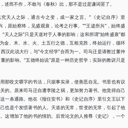
④，述而不作，不敢与《春秋》比，那不是过是谦词罢了。
以究天人之际，通古今之变，成一家之言。”《史记自序》里
兴，原始察终，见盛观衰，论考之行事。”“王迹所兴”，始终盛
”。“天人之际”只是天道对于人事的影响；这和所谓“始终盛衰”都
以为金、木、水、火、土五行之德，互相克胜，终始运行，循环
西汉此说大行，与“今文经学”合而为一。司马迁是请教过董仲
董的影响。“五德终始说”原是一种历史哲学；实际的教训只是
不用那咬文嚼字的书法，只据事实录，使善恶自见。书里也有议
无关的。原来司马迁自遭李陵之祸，更加努力著书。他觉得自己
有这一条通路。他在《报任安书》和《史记自序》里引文王以下
自己也是个发愤著书的人。天道的无常，世变的无常，引起了他
辞。这增加了他的书的情韵。后世论文的人推尊《史记》，一个