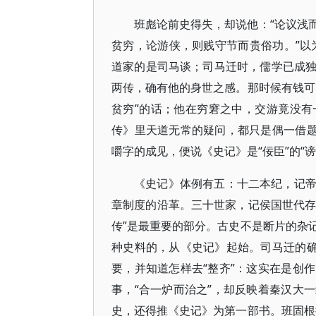
班彪论前史得失，却说他：“论议浅
贫穷，论游侠，则贱守节而贵俗功。”以
道家的是司马谈；司马迁时，儒学已成
两传，确有他的身世之感。那时候有钱可
贫穷”的话；他在穷窘之中，交游竟没
传》里天道无常的疑问，都只是偶一借题
嚼字的成见，便说《史记》是“佞臣”的“
《史记》体例有五：十二本纪，记
章制度的沿革。三十世家，记侯国世代存
传”是最重要的部分。古史不是断片的杂
种史料的，从《史记》起始。司马迁的确
要，并知道怎样去“整齐”：这实在是创
事，“合一炉而治之”，却反映着秦汉大
史，还得推《史记》为第一部书。班固根