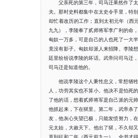
父亲死的第三年，司马迁果然作了
夫。那时史料都集中在太史令手里，特
却忙着改历的工作；直到太初元年（西元
九九），李陵奉了贰师将军李广利的命
匈奴一万多，可是自己的人也死了一大
竟没有影子。匈奴却派人来招降。李陵
廷里纷纷说李陵的坏话。武帝问司马迁
司马迁是知道他的。
他说李陵这个人秉性忠义，常想牺
人，功劳其实也不算小。他决不是怕死
了他的话，想着贰师将军是自己派的元
他抓起来，下在狱里。第二年，武帝杀
友，他灰心失望已极，只能发愤努力，
元太始，大赦天下。他出了狱，不久却
直到征和二年（西元前九一），全书才