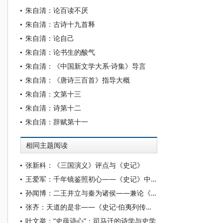
朱自清：论百读不厌
朱自清：古诗十九首释
朱自清：论自己
朱自清：论书生的酸气
朱自清：《中国新文学大系·诗集》导言
朱自清：《唐诗三百首》指导大概
朱自清：文第十三
朱自清：诗第十二
朱自清：辞赋第十一
相同主题阅读
张新科：《三国演义》评点与《史记》
王爱军：千年镜鉴照初心——《史记》中的政绩观
孙闻博：二王并立与秦为诸侯——兼论《左传》《史记》的史料学、历史叙事和年代学问题
张齐：天道的是非——《史记·伯夷列传》刍议
叶文举：“史蕴诗心”：司马迁的诗学与史学