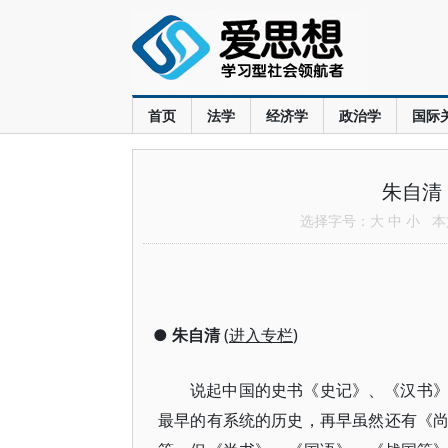
首页
法学
经济学
政治学
国际
朱自清
选择字号：
大
中
小
本文
●
朱自清
(
进入专栏
)
说起中国的史书《史记》、《汉书
最早的有系统的历史，再早虽然还有《