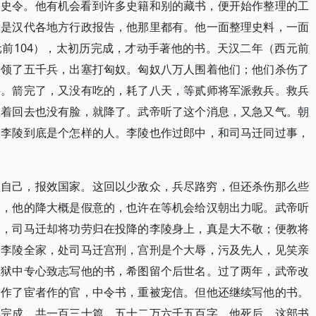
太史令。他有机会看到许多史籍和别的藏书，便开始作整理的工
别是汉代各地方行政报告，他那里都有。他一面整理史料，一面
前104），太初历完成，才动手著他的书。天汉二年（西元前
，领了五千兵，出塞打匈奴。匈奴八万人围着他们；他们杀伤了
半。箭完了，又没有吃的，耗了八天，等贰师将军派救兵。救兵
想着回去也没有脸，就降了。武帝听了这个消息，又急又气。朝
，李陵到底是个怎样的人。李陵也作过郎中，和司马迁同过事，
牲自己，报效国家。这回以少敌众，兵尽路穷，但还杀伤那么些
的，他的降大概是假意的，也许在等机会给汉朝出力呢。武帝听
帅，司马迁却将功劳归在投降的李陵身上，真是大不敬；便教将
了李陵全家，处司马迁宫刑，宫刑是个大辱，污及先人，见笑亲
在狱中专心致志写他的书，希图留个后世名。过了两年，武帝改
又作了宦者作的官，中令书，重被宠信。但他还继续写他的书。
得完成，共一百三十篇，五十二万六千五百字。他死后，这部书