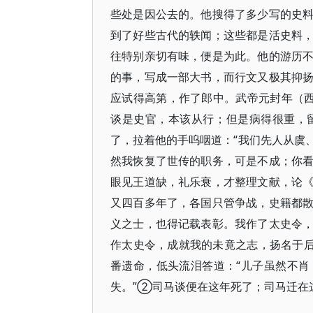
些处是因公去的。他搜得了多少写的史
到了好些古代的轶闻；这些都是活史料
往特别亲切有味，便是为此。他的游历
的事，写成一部大书，而行文又极其抑
应试得高第，作了郎中。武帝元封年（西
谈是史官，本该从行；但是病得很重，
了，拉着他的手呜咽道：“我们先人从虞
然我恢复了世传的职务，可是不成；你
眼见王道缺，礼乐衰，才整理文献，论
又四百多年了，各国只管争战，史籍都
义之士，也得记载表彰。我作了太史令
作太史令，成就我的未竟之志，扬名于
番遗命，低头流泪答道：“儿子虽然不
失。”②司马谈便在这年死了；司马迁在