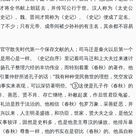
才将全书献上朝廷去，并传写公行于世。汉人称为《太史公
太史记》。魏、晋间才简称为《史记》、《史记》便成了定名。
窜了不少；只有元帝、成帝间褚少孙补的有主名，其余都不容易
末官守散失时代第一个保存文献的人；司马迁是秦火以后第一个
但是用心是一样。《史记自序》里记着司马迁和上大夫过来遂讨
称扬孔子整理六经的丰功伟业，而特别着重《春秋》的著作。他
引董仲舒所述孔子的话：“我有种种觉民救世的理想，凭空发议
的事实来表现，可以深切著明些。”③这便是孔子作《春秋》的
非、善恶、贤不肖、存亡继绝，补敝起废，作后世君臣龟鉴。
信礼治是胜于法治的。他相信《春秋》包罗万象，采善贬恶，并
汉兴以来，人主明圣盛德，和功臣，世家，贤大夫之业，是他父
汉事较详，固然是史料多，也是他意主尊汉的缘故。他排斥暴
的《春秋》尊鲁一样，他的书实在是窃比《春秋》的。他虽自称