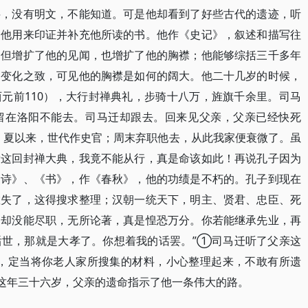
料，没有明文，不能知道。可是他却看到了好些古代的遗迹，听
，他用来印证并补充他所读的书。他作《史记》，叙述和描写往
不但增扩了他的见闻，也增扩了他的胸襟；他能够综括三千多年
扬变化之致，可见他的胸襟是如何的阔大。他二十几岁的时候，
元前110），大行封禅典礼，步骑十八万，旌旗千余里。司马
留在洛阳不能去。司马迁却跟去。回来见父亲，父亲已经快死
、夏以来，世代作史官；周末弃职他去，从此我家便衰微了。虽
看这回封禅大典，我竟不能从行，真是命该如此！再说孔子因为
《诗》、《书》，作《春秋》，他的功绩是不朽的。孔子到现在
散失了，这得搜求整理；汉朝一统天下，明主、贤君、忠臣、死
，却没能尽职，无所论著，真是惶恐万分。你若能继承先业，再
后世，那就是大孝了。你想着我的话罢。”①司马迁听了父亲这
肖，定当将你老人家所搜集的材料，小心整理起来，不敢有所遗
这年三十六岁，父亲的遗命指示了他一条伟大的路。