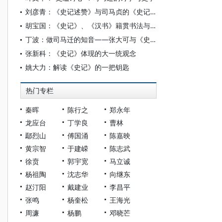
刘彦青：《史记述赞》与司马贞的《史记》文学研究
胡宝国：《史记》、《汉书》籍贯书法与区域观念变动
丁波：做司马迁的知音——张大可与《史记》
张新科：《史记》体现的大一统观念
姚大力：解读《史记》的一把钥匙
热门专栏
秦晖
陈行之
郑永年
龙应台
丁学良
曹林
鄢烈山
傅国涌
陈嘉映
黄宗智
于建嵘
陈志武
徐贲
郭宇宽
马立诚
杨祖陶
沈志华
向继东
赵汀阳
戴建业
李昌平
张鸣
杨奎松
王海光
周濂
杨鹏
邓晓芒