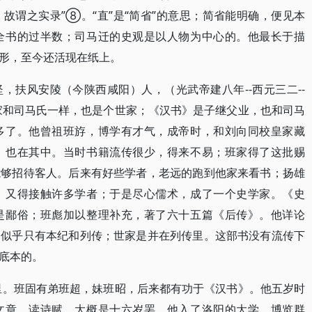
故谓之实录”⑧。“直”是“简省”的意思；简省能明确，便见本
全书的过半数；司马迁的史观是以人物为中心的。他最长于描
形，至今还活现在纸上。
，扶风安陵（今陕西咸阳）人，（光武帝建八年--西元三二--
他家和司马氏一样，也是个世家；《汉书》是子继父业，也和司马
多了。他曾祖班斿，博学有才气，成帝时，和刘向同校皇家藏
》也在其中。当时书籍流传很少，得来不易；班家得了这批赐
能够招待客人。后来有好些学者，老远的跑到他家来看书；扬雄
，又得接触许多学者；于是尽心儒术，成了一个史学家。《史
是鄙俗；班彪加以整理补充，著了六十五篇《后传》。他详论
书似乎只有本纪和列传；世家是并在列传里。这部书没有流传下
底本的。
里。班固有弟班超，妹班昭，后来都有功于《汉书》。他五岁时
文章，读诗赋。大概是十六岁罢，他入了洛阳的大学，博览群