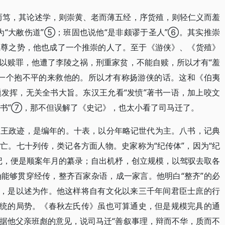
而笃，其论述学，则崇黄、老而薄五经，序货殖，则轻仁义而羞
为“大敝伤道”⑤；班固也说他“是非颇谬于圣人”⑥。其实推崇
独尊之势，他也成了一个推崇的人了。至于《游侠》、《货殖》
以赎罪，他遭了李陵之祸，刑重家贫，不能自赎，所以才有“羞
有一个抱不平的来救他的。所以才有称扬游侠的话。这和《伯夷
发挥，无关全书大旨。东汉王允看“发愤”著书一语，加上咬文
谤书”⑦，那不但误解了《史记》，也太小看了司马迁了。
帝王政迹，是编年的。十表，以分年略记世代为主。八书，记典
亡。七十列传，类记各方面人物。史家称为“纪传体”，因为“纪
记，便是顺案年月的纂录；自出机杼，创立规模，以驾驭去取各
能够贯穿经传，整齐百家杂语，成一家言。他明白“整齐”的必
作，是以述为作。他这样将自有文化以来三千年间君臣士庶的行
一统的局势。《春秋左氏传》虽也可算通史，但是规模完具的通
据他父亲班彪的意见，说司马迁“善叙事理，辩而不华，质而不