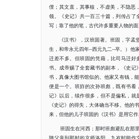
俚；其文直，其事核，不虚美，不隐恶，
领。《史记》共一百三十篇，列传占了
写；靠了他的笔，古代许多重要人物的面
《汉书》，汉班固著。班固，字孟坚
生，和帝永元四年--西元九二--卒。）
迁差不多。但班固的凭藉，比司马迁好
书。成帝赐了全套藏书的副本，《史记
书，真像大图书馆似的。他家又有钱，
便是一个。班斿的次孙班彪，既有书看
记》以后，续作很多，但不是偏私，就
《史记》的得失，大体确当不移。他的
来，但他的儿子班固的《汉书》是用它作
班固生在河西；那时班彪避乱在那
随父亲到那时的京师洛阳。九岁时能作