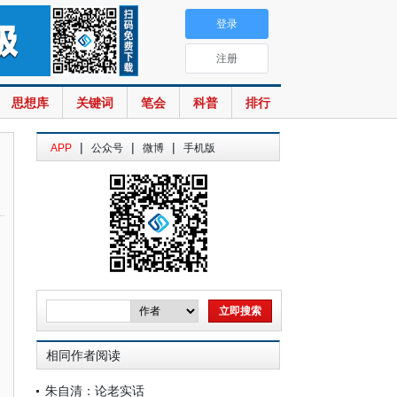
登录
注册
思想库
关键词
笔会
科普
排行
|
|
|
APP
公众号
微博
手机版
相同作者阅读
朱自清：论老实话