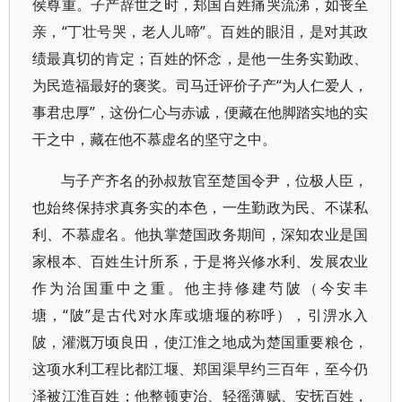
侯尊重。子产辞世之时，郑国百姓痛哭流涕，如丧至
亲，“丁壮号哭，老人儿啼”。百姓的眼泪，是对其政
绩最真切的肯定；百姓的怀念，是他一生务实勤政、
为民造福最好的褒奖。司马迁评价子产“为人仁爱人，
事君忠厚”，这份仁心与赤诚，便藏在他脚踏实地的实
干之中，藏在他不慕虚名的坚守之中。
与子产齐名的孙叔敖官至楚国令尹，位极人臣，
也始终保持求真务实的本色，一生勤政为民、不谋私
利、不慕虚名。他执掌楚国政务期间，深知农业是国
家根本、百姓生计所系，于是将兴修水利、发展农业
作为治国重中之重。他主持修建芍陂（今安丰
塘，“陂”是古代对水库或塘堰的称呼），引淠水入
陂，灌溉万顷良田，使江淮之地成为楚国重要粮仓，
这项水利工程比都江堰、郑国渠早约三百年，至今仍
泽被江淮百姓；他整顿吏治、轻徭薄赋、安抚百姓，