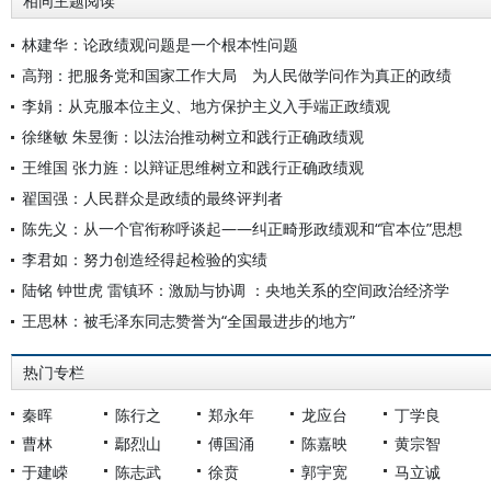
相同主题阅读
林建华：论政绩观问题是一个根本性问题
高翔：把服务党和国家工作大局 为人民做学问作为真正的政绩
李娟：从克服本位主义、地方保护主义入手端正政绩观
徐继敏 朱昱衡：以法治推动树立和践行正确政绩观
王维国 张力旌：以辩证思维树立和践行正确政绩观
翟国强：人民群众是政绩的最终评判者
陈先义：从一个官衔称呼谈起——纠正畸形政绩观和“官本位”思想
李君如：努力创造经得起检验的实绩
陆铭 钟世虎 雷镇环：激励与协调 ：央地关系的空间政治经济学
王思林：被毛泽东同志赞誉为“全国最进步的地方”
热门专栏
秦晖
陈行之
郑永年
龙应台
丁学良
曹林
鄢烈山
傅国涌
陈嘉映
黄宗智
于建嵘
陈志武
徐贲
郭宇宽
马立诚