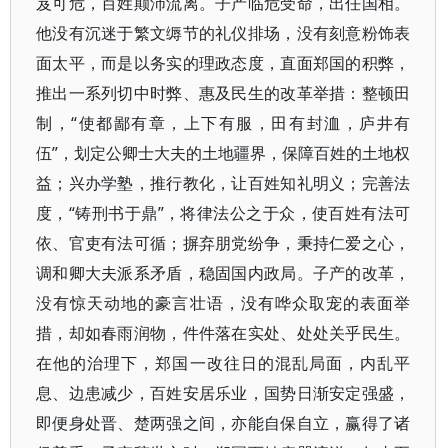
岌可危，百姓颠沛流离。子产临危受命，出任国相。
他没有沉迷于繁文缛节的礼仪排场，没有刻意粉饰表
面太平，而是以务实的理政态度，直面郑国的积弊，
推出一系列切中时弊、惠及民生的改革举措：整顿田
制，“使都鄙有章，上下有服，田有封洫，庐井有
伍”，划定公卿士大夫的土地疆界，保障百姓的土地权
益；兴办学塾，推行教化，让百姓知礼明义；完善法
度，“铸刑书于鼎”，将律法公之于众，使百姓有法可
依、官吏有法可循；摒弃朋党纷争，秉持仁爱之心，
调和卿大夫派系矛盾，稳固国内政局。子产的改革，
没有惊天动地的豪言壮语，没有哗众取宠的表面举
措，却如春雨润物，件件落在实处、处处关乎民生。
在他的治理下，郑国一改往日的混乱局面，内乱平
息、边患减少，百姓安居乐业，国势日渐安定强盛，
即便身处晋、楚两强之间，亦能自保自立，赢得了诸