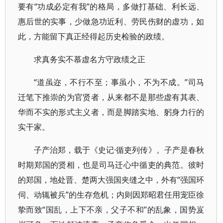
要有“功成必定有我”的格局，多做打基础、利长远、
惠后世的实事，少做急功近利、劳民伤财的虚功，如
此，方能留下真正经得起历史检验的政绩。
求真务实不慕虚名方守政绩之正
“道虽迩，不行不至；事虽小，不为不成。”司马
迁笔下推崇的为官贤者，从来都不是那些虚有其表、
华而不实的形式主义者，而是脚踏实地、躬身力行的
实干家。
子产治郑，载于《史记·循吏列传》。子产是春秋
时期郑国的贤相，也是司马迁心中循吏的典范。彼时
的郑国，地处晋、楚两大强国夹缝之中，外有“强国环
伺、动辄被兵”的生存危机；内则因郑昭君任用宠臣徐
挚而致“国乱，上下不亲，父子不和”的乱象，国势岌