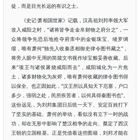
徒，而是目光长远的有识之士。
《史记·萧相国世家》记载，汉高祖刘邦率领大军
攻入咸阳之时，“诸将皆争走金帛财物之府分之”，一
众将领争先恐后地抢夺府库中的金银珠宝、绫罗绸
缎，唯有萧何“独先入收秦丞相御史律令图书藏之”，
将旁人眼中无用的简牍文书视作珍宝般妥善收藏。后
来“项王与诸侯屠烧咸阳而去”，咸阳城化为一片焦
土，诸多财物化为灰烬，唯有萧何收藏的律令图书得
以保全。也正因如此，“汉王所以具知天下厄塞，户口
多少，强弱之处，民所疾苦者，以何具得秦图书也”。
这份远见，为刘邦集团日后统一天下、安定百姓打下
了坚实的基础。萧何的举动，看似没有立下一时的战
功，却在无形中影响了楚汉相争的走向、奠定了西汉
王朝的立国根基。正是凭借着这些图籍，刘邦才能在