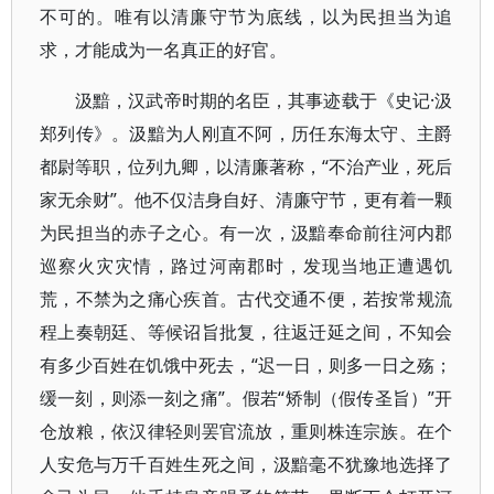
不可的。唯有以清廉守节为底线，以为民担当为追
求，才能成为一名真正的好官。
汲黯，汉武帝时期的名臣，其事迹载于《史记·汲
郑列传》。汲黯为人刚直不阿，历任东海太守、主爵
都尉等职，位列九卿，以清廉著称，“不治产业，死后
家无余财”。他不仅洁身自好、清廉守节，更有着一颗
为民担当的赤子之心。有一次，汲黯奉命前往河内郡
巡察火灾灾情，路过河南郡时，发现当地正遭遇饥
荒，不禁为之痛心疾首。古代交通不便，若按常规流
程上奏朝廷、等候诏旨批复，往返迁延之间，不知会
有多少百姓在饥饿中死去，“迟一日，则多一日之殇；
缓一刻，则添一刻之痛”。假若“矫制（假传圣旨）”开
仓放粮，依汉律轻则罢官流放，重则株连宗族。在个
人安危与万千百姓生死之间，汲黯毫不犹豫地选择了