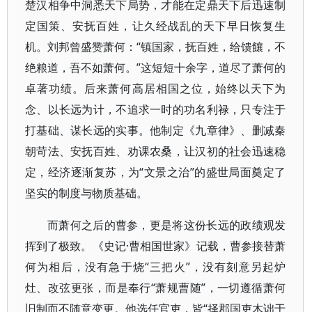
楚汉相争中洞悉天下局势，才能在定鼎天下后迅速制
定国策、安抚百姓，让久经战乱的天下早日恢复生
机。刘邦曾盛赞萧何：“镇国家，抚百姓，给馈饟，不
绝粮道，吾不如萧何。”这短短十余字，道尽了萧何的
卓著功绩。后来萧何高居相国之位，始终以天下为
念、以长远为计，不追求一时的功名利禄，只专注于
打基础、谋长远的实事。他制定《九章律》、删减秦
朝苛法、安抚百姓、劝课农桑，让汉初的社会迅速稳
定，经济逐渐复苏，为“文景之治”的盛世局面奠定了
坚实的制度与物质基础。
而萧何之后的曹参，更是将这份长远的政绩观发
挥到了极致。《史记·曹相国世家》记载，曹参接替萧
何为相后，没有急于烧“三把火”，没有刻意另起炉
灶、改弦更张，而是奉行“萧规曹随”，一切遵循萧何
旧制而不随意变更。他选任官吏，皆“择郡国吏木诎于