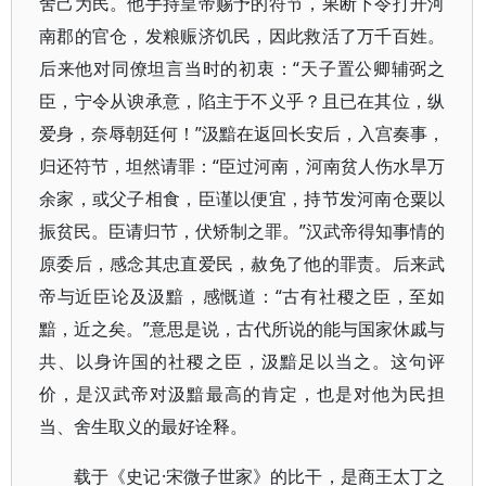
舍己为民。他手持皇帝赐予的符节，果断下令打开河
南郡的官仓，发粮赈济饥民，因此救活了万千百姓。
后来他对同僚坦言当时的初衷：“天子置公卿辅弼之
臣，宁令从谀承意，陷主于不义乎？且已在其位，纵
爱身，奈辱朝廷何！”汲黯在返回长安后，入宫奏事，
归还符节，坦然请罪：“臣过河南，河南贫人伤水旱万
余家，或父子相食，臣谨以便宜，持节发河南仓粟以
振贫民。臣请归节，伏矫制之罪。”汉武帝得知事情的
原委后，感念其忠直爱民，赦免了他的罪责。后来武
帝与近臣论及汲黯，感慨道：“古有社稷之臣，至如
黯，近之矣。”意思是说，古代所说的能与国家休戚与
共、以身许国的社稷之臣，汲黯足以当之。这句评
价，是汉武帝对汲黯最高的肯定，也是对他为民担
当、舍生取义的最好诠释。
载于《史记·宋微子世家》的比干，是商王太丁之