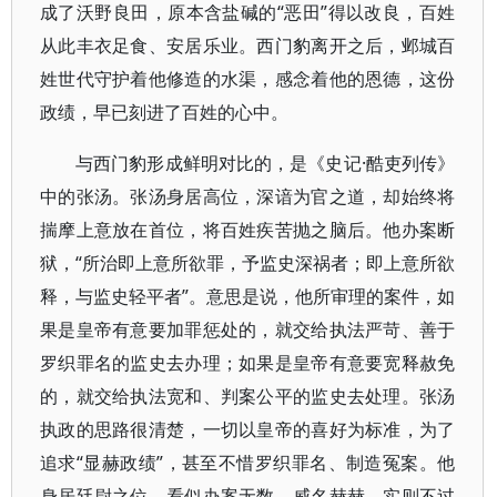
成了沃野良田，原本含盐碱的“恶田”得以改良，百姓
从此丰衣足食、安居乐业。西门豹离开之后，邺城百
姓世代守护着他修造的水渠，感念着他的恩德，这份
政绩，早已刻进了百姓的心中。
与西门豹形成鲜明对比的，是《史记·酷吏列传》
中的张汤。张汤身居高位，深谙为官之道，却始终将
揣摩上意放在首位，将百姓疾苦抛之脑后。他办案断
狱，“所治即上意所欲罪，予监史深祸者；即上意所欲
释，与监史轻平者”。意思是说，他所审理的案件，如
果是皇帝有意要加罪惩处的，就交给执法严苛、善于
罗织罪名的监史去办理；如果是皇帝有意要宽释赦免
的，就交给执法宽和、判案公平的监史去处理。张汤
执政的思路很清楚，一切以皇帝的喜好为标准，为了
追求“显赫政绩”，甚至不惜罗织罪名、制造冤案。他
身居廷尉之位，看似办案无数、威名赫赫，实则不过