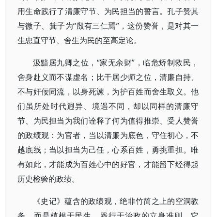
用生命践行了清廉守节、为民担当的誓言。孔子赞其
与微子、箕子为“殷有三仁焉”，这份赞誉，是对其一
生忠直守节、舍生为民的至高定论。
汲黯居九卿之位，“家无余财”，临危矫制救民，
舍身赴义而不谋虚名；比干居少师之位，清廉自持、
不与奸佞同流，以身死谏，为护百姓而舍生取义。他
们虽所处时代迥异、境遇不同，却以同样的清廉守
节、为民担当为我们诠释了何为值得推崇、受人赞誉
的政绩观：为官者，当以清廉为底色，守住初心，不
越底线；当以担当为己任，心系百姓，勇挑重担。唯
有如此，才能成为百姓心中的好官，才能留下经得起
历史检验的政绩。
《史记》蕴含的政绩观，绝非竹简之上的空洞教
条，而是植根于民生、践行于治政的立身准则。它