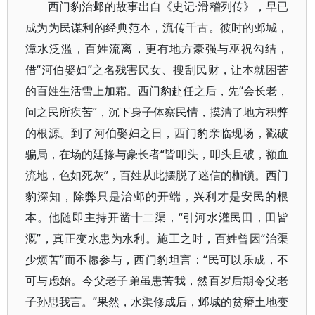
西门豹治邺的故事出自《史记·滑稽列传》，早已
成为为民谋利的经典范本，流传千古。彼时的邺城，
漳水泛滥，百姓流离，更有地方豪强与巫祝勾结，
借“河伯娶妇”之名残害民女、搜刮民财，让本就困苦
的百姓生活雪上加霜。西门豹赴任之后，先“会长老，
问之民所疾苦”，沉下身子体察民情，摸清了地方积弊
的根源。到了河伯娶妇之日，西门豹亲临现场，戳破
骗局，在场的廷掾与豪长者“皆叩头，叩头且破，额血
流地，色如死灰”，百姓从此摆脱了迷信的枷锁。西门
豹深知，除弊只是治邺的开端，兴利才是安民的根
本。他随即主持开凿十二渠，“引河水灌民田，田皆
溉”，真正变水患为水利。施工之时，百姓曾因“治渠
少烦苦”而不愿参与，西门豹坦言：“民可以乐成，不
可与虑始。今父老子弟虽患苦我，然百岁后期令父老
子孙思我言。”果然，水渠修成后，邺城的贫瘠土地变