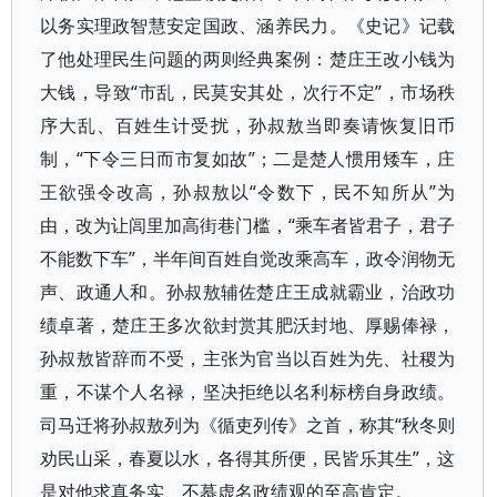
以务实理政智慧安定国政、涵养民力。《史记》记载
了他处理民生问题的两则经典案例：楚庄王改小钱为
大钱，导致“市乱，民莫安其处，次行不定”，市场秩
序大乱、百姓生计受扰，孙叔敖当即奏请恢复旧币
制，“下令三日而市复如故”；二是楚人惯用矮车，庄
王欲强令改高，孙叔敖以“令数下，民不知所从”为
由，改为让闾里加高街巷门槛，“乘车者皆君子，君子
不能数下车”，半年间百姓自觉改乘高车，政令润物无
声、政通人和。孙叔敖辅佐楚庄王成就霸业，治政功
绩卓著，楚庄王多次欲封赏其肥沃封地、厚赐俸禄，
孙叔敖皆辞而不受，主张为官当以百姓为先、社稷为
重，不谋个人名禄，坚决拒绝以名利标榜自身政绩。
司马迁将孙叔敖列为《循吏列传》之首，称其“秋冬则
劝民山采，春夏以水，各得其所便，民皆乐其生”，这
是对他求真务实、不慕虚名政绩观的至高肯定。