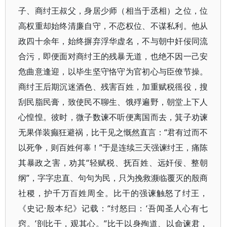
子、商纣王叔父，身居少师（相当于丞相）之位，位
高权重却始终清廉自守，不恋权位、不谋私利。他从
政四十余年，始终摒弃浮华虚名，不与朝中奸佞同流
合污，即便面对商纣王的残暴无道，也绝不因一己安
危曲意逢迎，以毕生坚守恪守为官初心与臣僚节操。
商纣王后期沉迷酒色、残害百姓，加重赋税徭役，搜
刮民脂民膏，致使民不聊生、饿殍遍野，朝堂上下人
心惶惶。彼时，微子数谏不听便离国而去，箕子劝谏
无果佯装癫狂避祸，比干见之慨然直言：“君有过而不
以死争，则百姓何辜！”于是连续三天强谏纣王，痛陈
其暴政之害，劝其“轻赋税、抚百姓、远奸佞、整朝
纲”，字字忠直、句句为民，只为挽救濒临覆灭的殷商
社稷，护千万百姓周全。比干的强谏触怒了纣王，
《史记·殷本纪》记载：“纣怒曰：‘吾闻圣人心有七
窍。’剖比干，观其心。”比干以身殉道、以命谏君，