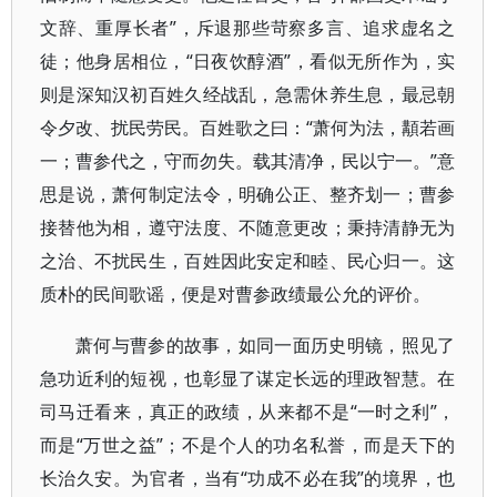
文辞、重厚长者”，斥退那些苛察多言、追求虚名之
徒；他身居相位，“日夜饮醇酒”，看似无所作为，实
则是深知汉初百姓久经战乱，急需休养生息，最忌朝
令夕改、扰民劳民。百姓歌之曰：“萧何为法，顜若画
一；曹参代之，守而勿失。载其清净，民以宁一。”意
思是说，萧何制定法令，明确公正、整齐划一；曹参
接替他为相，遵守法度、不随意更改；秉持清静无为
之治、不扰民生，百姓因此安定和睦、民心归一。这
质朴的民间歌谣，便是对曹参政绩最公允的评价。
萧何与曹参的故事，如同一面历史明镜，照见了
急功近利的短视，也彰显了谋定长远的理政智慧。在
司马迁看来，真正的政绩，从来都不是“一时之利”，
而是“万世之益”；不是个人的功名私誉，而是天下的
长治久安。为官者，当有“功成不必在我”的境界，也