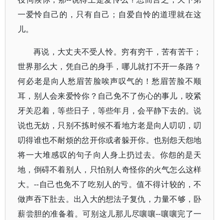
一爱怜自己的，只有自己；自爱自怜的道理就在这
儿。
再说，大丈夫不受人怜。穷有穷干，苦有苦干；
世界那么大，凭自己的身手，哪儿就打不开一条路？
何必老是向人愁眉苦脸唉声叹气的！愁眉苦脸不顺
耳，别人会来爱怜你？自己免不了伤心的事儿，咬紧
牙关忍着，等些日子，等些年月，会平静下去的。说
说也无妨，只别不拣时候不看地方老是向人叨叨，叨
叨得谁也不耐烦的岔开你或者躲开你。也别怨天怨地
将一大堆感叹的句子向人身上扔过去。你怨的是天
地，倒碍不着别人，只怕别人奇怪你的火气怎么这样
大。--自己也免不了吃别人的亏。值不得计较的，不
做声吞下肚去。出入大的想法子复仇，力量不够，卧
薪尝胆的准备着。可别这儿那儿尽嚷嚷--嚷嚷完了一