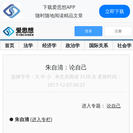
下载爱思想APP
立即下载
随时随地阅读精品文章
登录
注册
首页
法学
经济学
政治学
国际关系
社会学
朱自清：论自己
选择字号：
大
中
小
本文共阅读 3126 次 更新时间：
2017-12-07 00:37
进入专题：
论自己
●
朱自清
(
进入专栏
)