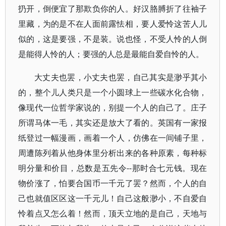
扔开，倒便宜了那欺负你的人。好汉胳膊折了往袖子
里藏，为的是不在人面前露怯相，要人爱怜这苦人儿
似的，这是要强，不是装。说也怪，不受人怜的人倒
是能得人怜的人；要强的人总是最能自爱自怜的人。
大丈夫也罢，小丈夫也罢，自己其实是渺乎其小
的，整个儿人类只是一个小圆球上一些碳水化合物，
像现代一位哲学家说的，别提一个人的自己了。庄子
所谓马体一毛，其实还是放大了看的。英国有一家报
纸登过一幅漫画，画着一个人，仿佛在一间铺子里，
周遭陈列着从他身体里分析出来的各种原素，每种标
明分量和价目，总数是五先令--那时合七元钱。现在
物价涨了，怕要合国币一千元了罢？然而，个人的自
己也就值区区这一千元儿！自己这般渺小，不自爱自
怜着点又怎么着！然而，顶天立地的是自己，天地与