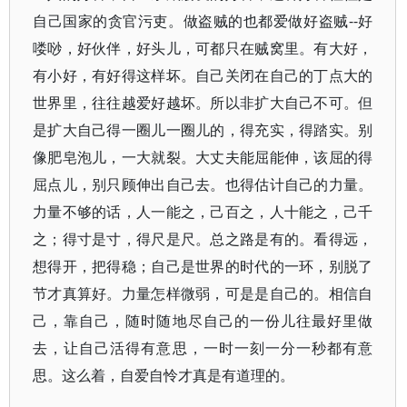
自己国家的贪官污吏。做盗贼的也都爱做好盗贼--好
喽唦，好伙伴，好头儿，可都只在贼窝里。有大好，
有小好，有好得这样坏。自己关闭在自己的丁点大的
世界里，往往越爱好越坏。所以非扩大自己不可。但
是扩大自己得一圈儿一圈儿的，得充实，得踏实。别
像肥皂泡儿，一大就裂。大丈夫能屈能伸，该屈的得
屈点儿，别只顾伸出自己去。也得估计自己的力量。
力量不够的话，人一能之，己百之，人十能之，己千
之；得寸是寸，得尺是尺。总之路是有的。看得远，
想得开，把得稳；自己是世界的时代的一环，别脱了
节才真算好。力量怎样微弱，可是是自己的。相信自
己，靠自己，随时随地尽自己的一份儿往最好里做
去，让自己活得有意思，一时一刻一分一秒都有意
思。这么着，自爱自怜才真是有道理的。