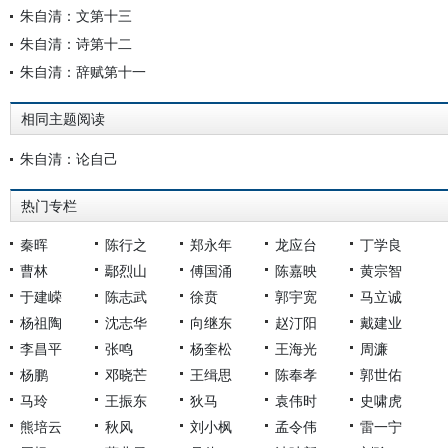
朱自清：文第十三
朱自清：诗第十二
朱自清：辞赋第十一
相同主题阅读
朱自清：论自己
热门专栏
秦晖
陈行之
郑永年
龙应台
丁学良
曹林
鄢烈山
傅国涌
陈嘉映
黄宗智
于建嵘
陈志武
徐贲
郭宇宽
马立诚
杨祖陶
沈志华
向继东
赵汀阳
戴建业
李昌平
张鸣
杨奎松
王海光
周濂
杨鹏
邓晓芒
王缉思
陈奉孝
郭世佑
马玲
王振东
狄马
袁伟时
史啸虎
熊培云
秋风
刘小枫
孟令伟
雷一宁