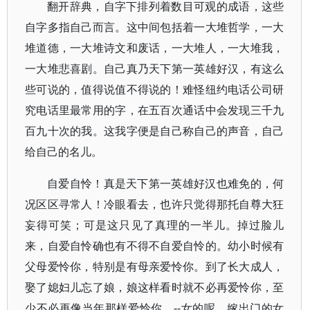
翻开辞典，自字下排列着数目可观的成语，这些
自字多指自己而言。这中间包括着一大堆哲学，一大
堆道德，一大堆诗文和废话，一大堆人，一大堆我，
一大堆悲喜剧。自己真乃天下第一英雄好汉，有这么
些可说的，值得说值不得说的！难怪纽约电话公司研
究电话里最常用的字，在五百次通话中会发现三千九
百九十次的我。这我字便是自己称自己的声音，自己
给自己的名儿。
自爱自怜！真是天下第一英雄好汉也难免的，何
况区区寻常人！冷眼看去，也许只觉得那托自尊大狂
妄得可笑；可是这只见了真理的一半儿。掉过脸儿
来，自爱自怜确也有不得不自爱自怜的。幼小时候有
父母爱怜你，特别是有母亲爱怜你。到了长大成人，
娶了媳妇儿忘了娘，娘这样看时就不必再爱怜你，至
少不必再像当年那样爱怜你。--女的呢，嫁出门的女