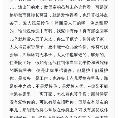
儿，泼出门的水；做母亲的虽然未必这样看，可是形
格势禁而且鞭长莫及，就是爱怜得着，也只算找补点
罢了。爱人该爱怜你？然而爱人们的嘴一例是甜蜜
的，谁能说你泥中有我，我泥中有你！真有那么回事
儿？赶到爱人变了太太，再生了孩子，你算成了家，
太太得管家管孩子，更不能一心儿爱怜你。你有时候
会病，久病床前无孝子，太太怕也够倦的，够烦的。
住医院？好，假如有运气住到像当年北平协和医院样
的医院里去，倒是比家里强得多。但是护士们看护
你，是服务，是工作；也许夹上点儿爱怜在里头，那
是好生之德，不是爱怜你，是爱怜人类。--你又不能
老呆在家里，一离开家，怎么着也算作客；那时候更
没有爱怜你的。可以有朋友招呼你；但朋友有朋友的
事儿，那能教他将心常放在你身上？可以有属员或仆
役伺候你，那--说得上是爱怜么？总而言之，天下第