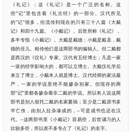
《礼记》；这《礼记》是一个广泛的名称。这
些“记”里包含着《礼古经》的一部分。汉代所见
的“记”很多，但流传到现在的只有三十八篇《大戴
记》和四十九篇。《小戴记》。后世所称《礼记》，
多半专指《小戴记》。大戴是戴德；小戴是戴圣，戴
德的侄儿。相传他们是这两部书的编辑人。但二戴都
是西汉的《仪礼》专家。汉代有五经博士；凡是一家
一派的经学影响大的，都可以立博士。大戴仪礼学后
来立了博士，小戴本人就是博士。汉代经师的家法最
严，一家的学说里绝不能掺杂别家。但现存的两
部“记”里都各掺杂着非二戴的学说。所以有人说这两
部书是别人假托二戴的名家纂辑；至少是二戴原书多
半亡佚，由别人拉杂凑成的，--可是成书也还在汉
代。--这两部书里《小戴记》容易些，后世诵习的人
比较多些，所以差不多专占了《礼记》的名字。