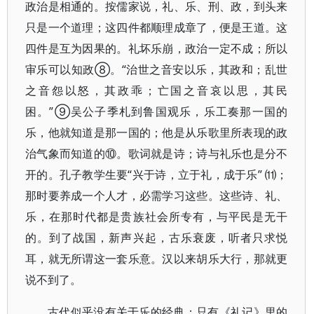
政治是相通的。按儒家说，礼、乐、刑、政，到头来
只是一个道理；这四件都顺理成章了，便是王道。这
四件是互为因果的。礼坏乐崩，政治一定不成；所以
审乐可以知政⑧。“治世之音安以乐，其政和；乱世
之音怨以怒，其政乖；亡国之音哀以思，其民
困。”⑨吴公子季札到鲁国观乐，乐工奏那一国的
乐，他就知道是那一国的；他是从乐歌里所表现的政
治气象而知道的⑩。歌词就是诗；诗与礼乐也是分不
开的。孔子教学生要“兴于诗，立于礼，成于乐” ⑾；
那时要养成一个人才，必需学习这些。这些诗、礼、
乐，在那时代都是贵族社会所专有，与平民是无干
的。到了战国，新声兴起，古乐衰废，听者只求悦
耳，就无所谓这一套乐意。汉以来胡乐大行，那就更
说不到了。
古代似乎没有关于乐的经典；只有《礼记》里的