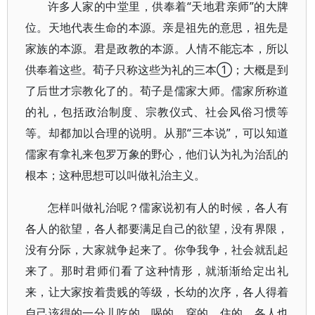
许多人家的中堂里，供奉着“天地君亲师”的大牌
位。天地代表生命的本源。亲是祖先的意思，祖先是
家族的本源。君是政教的本源。人情不能忘本，所以
供奉着这些。荀子只称这些为礼的三本①；大概是到
了后世才宗教化了的。荀子是儒家大师。儒家所称道
的礼，包括政治制度、宗教仪式、社会风俗习惯等
等。却都加以合理的说明。从那“三本说”，可以知道
儒家有拿礼来包罗万象的野心，他们认为礼为治乱的
根本；这种思想可以叫做礼治主义。
怎样叫做礼治呢？儒家说初有人的时候，各人有
各人的欲望，各人都要满足自己的欲望，没有界限，
没有分际，大家就争起来了。你争我争，社会就乱起
来了。那时君师们看了这种情形，就渐渐给定出礼
来，让大家按着贵贱的等级，长幼的次序，各人得着
自己该得的一分儿吃的、喝的、穿的、住的，各人也