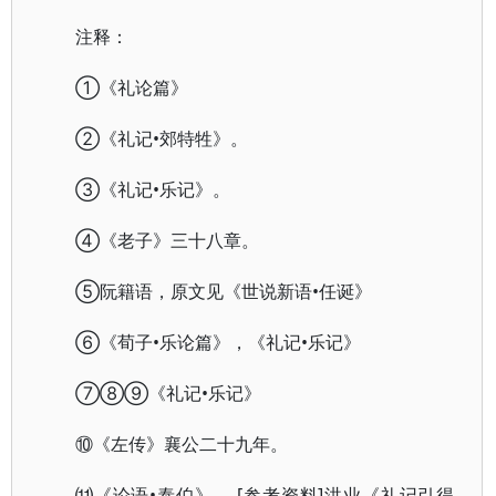
注释：
①《礼论篇》
②《礼记•郊特牲》。
③《礼记•乐记》。
④《老子》三十八章。
⑤阮籍语，原文见《世说新语•任诞》
⑥《荀子•乐论篇》，《礼记•乐记》
⑦⑧⑨《礼记•乐记》
⑩《左传》襄公二十九年。
⑾《论语•泰伯》。 [参考资料]洪业《礼记引得