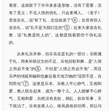
着变。这就留下了许许多多遗形物，没有了需要，没
有了意义；不近人情的伪礼，只会束缚人。《老子》
里攻击礼，说“有了礼，忠信就差了”④；后世有些人
攻击礼，说“礼不是为我们定的”⑤；近来大家攻击礼
教，说“礼教是吃人的”。这都是指着那些个伪礼说
的。
从来礼乐并称，但乐实在是礼的一部分；乐附属
于礼，用来补助仪文的不足。乐包括歌和舞，是“人情
之所必不免”的⑥。不但是“人情之所必不免”，而且
乐声的绵延和融和也象征着天地万物的“流而不息，合
同而化”⑦。这便是乐本。乐教人平心静气，互相和
爱，教人联合起来，成为一整个儿。人人能够平心静
气，互相和爱，自然没有贪欲，捣乱，欺诈等事，天
下就治了。乐有改善人心、移风易俗的功用，所以与