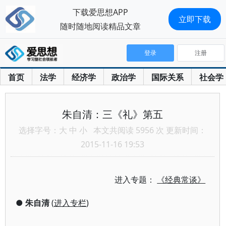
下载爱思想APP
立即下载
随时随地阅读精品文章
登录
注册
首页
法学
经济学
政治学
国际关系
社会学
朱自清：三《礼》第五
选择字号：
大
中
小
本文共阅读 5956 次 更新时间：
2015-11-16 19:53
进入专题：
《经典常谈》
●
朱自清
(
进入专栏
)