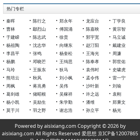
热门专栏
秦晖
陈行之
郑永年
龙应台
丁学良
曹林
鄢烈山
傅国涌
陈嘉映
黄宗智
于建嵘
陈志武
徐贲
郭宇宽
马立诚
杨祖陶
沈志华
向继东
赵汀阳
戴建业
李昌平
张鸣
杨奎松
王海光
周濂
杨鹏
邓晓芒
王缉思
陈奉孝
郭世佑
马玲
王振东
狄马
袁伟时
史啸虎
熊培云
秋风
刘小枫
孟令伟
雷一宁
周枫
蒋兆勇
吴伟
沙叶新
刘瑜
葛剑雄
储昭根
吴稼祥
许之远
袁刚
杨小凯
吴励生
朱学勤
潘维
郑秉文
莫于川
羽之野
谢志浩
孙立平
杨光
Powered by aisixiang.com Copyright © 2026 by
aisixiang.com All Rights Reserved 爱思想 京ICP备12007865