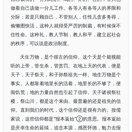
做着自己该做一分儿工作。各等人有各等人的界限和
分际；若是只顾自己，不管别人，任性儿贪多务得，
偷懒图快活，这种人就得受严厉的制裁，有时候保不
住性命。这种礼，教人节制，教人和平，建立起社会
的秩序，可以说是政治制度。
天生万物，是个很古的信仰。这个天是个能视能
听的上帝，管生杀，管赏罚。在地上天的代表，便是
天子，天子祭天，和子孙祭祖先一样。地生万物是个
事实。人都靠着地里长的活着，地里长的不够了，便
闹饥荒；地的力量自然也引起了信仰。天子诸侯祭社
稷，祭山川，都是这个来由。最普遍的还是祖先的信
仰。直到我们的时代，这个信仰还是很有力的。按儒
家说，这些信仰都是“报本返始”②的意思。报本返始
是庆幸生命的延续，追念本源，感恩怀德，勉力去报