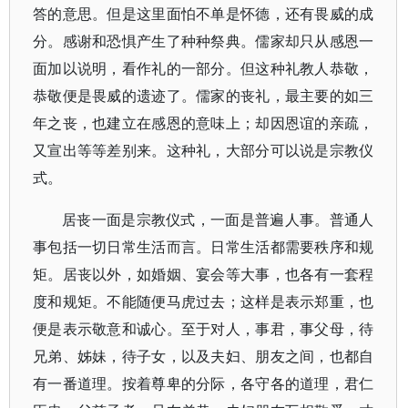
答的意思。但是这里面怕不单是怀德，还有畏威的成
分。感谢和恐惧产生了种种祭典。儒家却只从感恩一
面加以说明，看作礼的一部分。但这种礼教人恭敬，
恭敬便是畏威的遗迹了。儒家的丧礼，最主要的如三
年之丧，也建立在感恩的意味上；却因恩谊的亲疏，
又宣出等等差别来。这种礼，大部分可以说是宗教仪
式。
居丧一面是宗教仪式，一面是普遍人事。普通人
事包括一切日常生活而言。日常生活都需要秩序和规
矩。居丧以外，如婚姻、宴会等大事，也各有一套程
度和规矩。不能随便马虎过去；这样是表示郑重，也
便是表示敬意和诚心。至于对人，事君，事父母，待
兄弟、姊妹，待子女，以及夫妇、朋友之间，也都自
有一番道理。按着尊卑的分际，各守各的道理，君仁