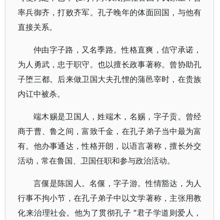
率兵御齐，打败齐军。孔子晚年的体面回国，与他有
直接关系。
仲由字子路，又名季路。性格直爽，信守承诺，
为人勇武，忠于职守。也以擅长政事著称。曾协助孔
子堕三都。后来做卫国大夫孔悝的蒲邑宰时，在贵族
内讧中被杀。
端木赐是卫国人，姓端木，名赐，字子贡。曾经
商于曹、鲁之间，富致千金，在孔子弟子当中最为富
有。他办事通达，性格开朗，以语言著称，擅长外交
活动，常在鲁国、卫国任职和参与政治活动。
言偃是陈国人。名偃，字子游。性情豁达，为人
行事不拘小节，在孔子弟子中以文学著称，主张用教
化来治理社会。他为了贯彻孔子 “君子学道则爱人，