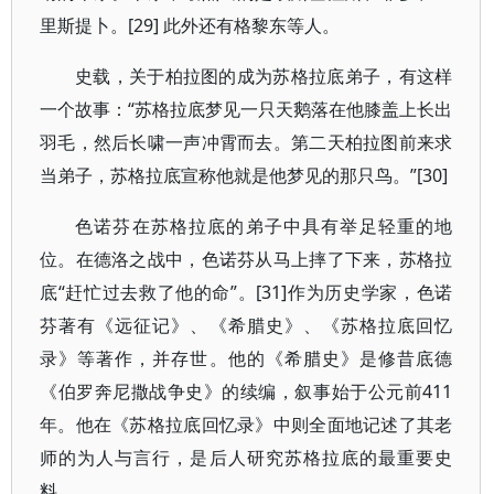
里斯提卜。[29] 此外还有格黎东等人。
史载，关于柏拉图的成为苏格拉底弟子，有这样
一个故事：“苏格拉底梦见一只天鹅落在他膝盖上长出
羽毛，然后长啸一声冲霄而去。第二天柏拉图前来求
当弟子，苏格拉底宣称他就是他梦见的那只鸟。”[30]
色诺芬在苏格拉底的弟子中具有举足轻重的地
位。在德洛之战中，色诺芬从马上摔了下来，苏格拉
底“赶忙过去救了他的命”。[31]作为历史学家，色诺
芬著有《远征记》、《希腊史》、《苏格拉底回忆
录》等著作，并存世。他的《希腊史》是修昔底德
《伯罗奔尼撒战争史》的续编，叙事始于公元前411
年。他在《苏格拉底回忆录》中则全面地记述了其老
师的为人与言行，是后人研究苏格拉底的最重要史
料。