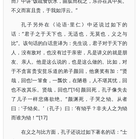
而》中讲“饭疏食饮水，曲肱而枕之，乐亦在其中矣。
不义而富且贵，于我如浮云。”
孔子另外在《论语·里仁》中还说过如下的
话：“君子之于天下也，无适也，无莫也，义之与
比”。该句话的白话意译为：先生说，君子对于天下的
人，没有敌对，也没有过于亲密，凡是讲义的就是朋
友、亲人。他是这么说的，也是这么做的。比如，对
于不贪富贵安贫乐道的弟子颜回，他褒奖有加：“贤
哉，回也!一箪食，一瓢饮，在陋巷，人不堪其忧，回
也不改其乐。贤哉，回也!”[16] 颜回死，孔子像失去
了儿子一样悲痛欲绝。“颜渊死，子哭之恸。从者
曰：‘子恸矣。’（孔子）曰：‘有恸乎？非夫人之为恸
而谁为恸！’”[17]
在义之与比方面，孔子还说过如下著名的话：“士