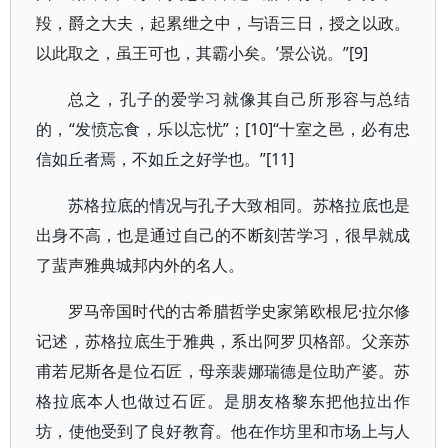
羖，爵之大夫，起累绁之中，与语三日，授之以政。
以此取之，虽王可也，其霸小矣。’景公说。”[9]
总之，孔子的爱学习就像其自己所形容与总结
的，“发愤忘食，乐以忘忧”；[10]“十室之邑，必有忠
信如丘者焉，不如丘之好学也。”[11]
苏格拉底的情况与孔子大致相同。苏格拉底也是
出身不高，也是通过自己的不断刻苦学习，很早就成
了蜚声雅典城邦内外的名人。
罗马帝国时代的古希腊哲学史家第欧根尼·拉尔修
记述，苏格拉底生于雅典，系出阿罗贝格部。父亲苏
甫若尼斯各是位石匠，母亲裴娜瑞德是位助产婆。苏
格拉底本人也做过石匠。是朋友格黎东把他拉出作
坊，使他受到了良好教育。他在作坊里和市场上与人