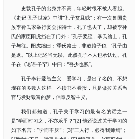
史载孔子的出身并不高，年轻时很不被人看起。
《史记·孔子世家》中讲“孔子贫且贱”；有一次鲁国贵
族季孙氏家举行宴会招待士，孔子也去了，却被季孙
氏的家臣阳虎挡在了门外：“孔子要絰，季氏飨士，孔
子与往。阳虎绌曰：‘季氏飨士，非敢飨子也。’孔子由
是退。”以上记述当无误。此点孔子本人也承认过。孔
子在《论语·子罕》中曰：“吾少也贱”。
孔子奉行爱智主义，爱学习，是出了名的。不想
现在的多数人这样，不读书不看报，只是做拉关系当
官与发财致富的梦，信奉反智主义。
我们都知道，孔子关于学习的最有名的话之一
是“学而时习之，不亦乐乎？”[2] 他还说过关于学习的
如下名言：“学而不厌”；[3]“三人行，必得我师焉”；