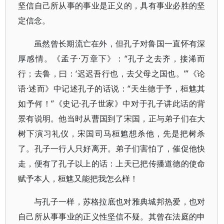
坚信自己所从事的事业是正义的，具有事业必胜的坚
定信念。
虽然曾长期流亡在外，但孔子对鲁国一直怀有深
厚感情。《孟子·万章下》：“孔子之去齐，接浠而
行；去鲁，曰：‘迟迟吾行也，去父母之国也。’”《论
语·述而》中记述孔子的话说：“天生德于予，桓魋其
如予何！”《史记·孔子世家》中对于孔子讲此话的背
景有说明。他当时从曹国到了宋国，正与弟子们在大
树下演习礼仪，宋国司马桓魋想杀他，先是把树杀
了。孔子一行人只好离开。弟子们害怕了，催促他快
走，便有了孔子以上的话：上天已把传播道德的使命
赋予本人，桓魋又能把我怎么样！
与孔子一样，苏格拉底也对雅典城邦热爱，也对
自己所从事事业的正义性坚信不疑。其曾在法庭的申