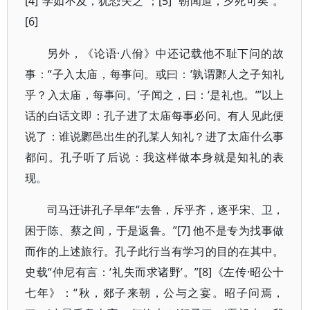
[4]“学如不及，犹恐失之”；[5] “朝闻道，夕死可矣”。
[6]
另外，《论语·八佾》中还记载他不耻下问的故
事：“子入太庙，每事问。或曰：‘孰谓鄹人之子知礼
乎？入太庙，每事问。’子闻之，曰：‘是礼也。’”以上
话的白话文即：孔子进了太庙每事必问。有人见此便
说了：谁说鄹邑出生的孔某人知礼？进了太庙什么事
都问。孔子听了后说：我这样做本身就是知礼的表
现。
司马迁讲孔子早年“去鲁，斥乎齐，逐乎宋、卫，
困于陈、蔡之间，于是返鲁。”[7] 他不是专为找事做
而作的上述旅行。孔子此行当有学习的目的在其中。
史载“仲尼有言：‘礼失而求诸野’。”[8]《左传·昭公十
七年》：“秋，郯子来朝，公与之宴。昭子问焉，