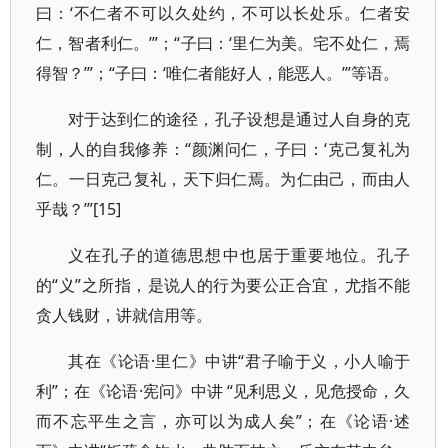
曰：‘不仁者不可以久处约，不可以长处乐。仁者安
仁，智者利仁。’”；“子曰：‘里仁为美。宅不处仁，焉
得智？’”；“子曰：‘唯仁者能好人，能恶人。’”等语。
对于达到仁的途径，孔子设想是通过人自身的克
制，人的自我修养：“颜渊问仁，子曰：‘克己复礼为
仁。一日克己复礼，天下归仁焉。为仁由己，而由人
乎哉？’”[15]
义在孔子的道德思想中也居于重要地位。孔子
的“义”之所指，是说人的行为要公正合宜，尤指不能
贪人钱财，讲就信用等。
其在《论语·里仁》中讲“君子喻于义，小人喻于
利”；在《论语·宪问》中讲 “见利思义，见危授命，久
而不忘平生之言，亦可以为成人矣”；在《论语·述