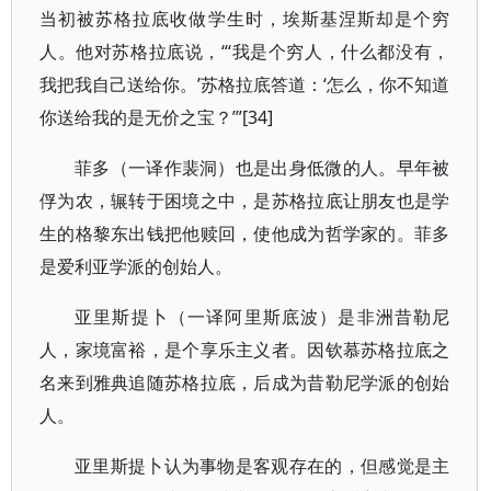
当初被苏格拉底收做学生时，埃斯基涅斯却是个穷
人。他对苏格拉底说，“‘我是个穷人，什么都没有，
我把我自己送给你。’苏格拉底答道：‘怎么，你不知道
你送给我的是无价之宝？’”[34]
菲多（一译作裴洞）也是出身低微的人。早年被
俘为农，辗转于困境之中，是苏格拉底让朋友也是学
生的格黎东出钱把他赎回，使他成为哲学家的。菲多
是爱利亚学派的创始人。
亚里斯提卜（一译阿里斯底波）是非洲昔勒尼
人，家境富裕，是个享乐主义者。因钦慕苏格拉底之
名来到雅典追随苏格拉底，后成为昔勒尼学派的创始
人。
亚里斯提卜认为事物是客观存在的，但感觉是主