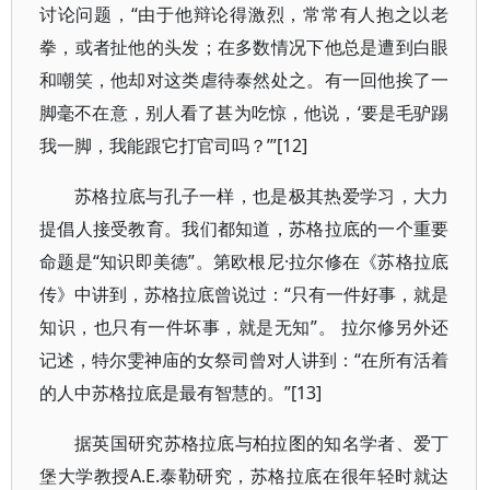
讨论问题，“由于他辩论得激烈，常常有人抱之以老
拳，或者扯他的头发；在多数情况下他总是遭到白眼
和嘲笑，他却对这类虐待泰然处之。有一回他挨了一
脚毫不在意，别人看了甚为吃惊，他说，‘要是毛驴踢
我一脚，我能跟它打官司吗？’”[12]
苏格拉底与孔子一样，也是极其热爱学习，大力
提倡人接受教育。我们都知道，苏格拉底的一个重要
命题是“知识即美德”。第欧根尼·拉尔修在《苏格拉底
传》中讲到，苏格拉底曾说过：“只有一件好事，就是
知识，也只有一件坏事，就是无知”。 拉尔修另外还
记述，特尔雯神庙的女祭司曾对人讲到：“在所有活着
的人中苏格拉底是最有智慧的。”[13]
据英国研究苏格拉底与柏拉图的知名学者、爱丁
堡大学教授A.E.泰勒研究，苏格拉底在很年轻时就达