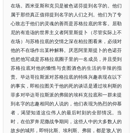
在场。西米亚斯和克贝是被色诺芬提到名字的。他们
属于那些真正值得提到名字的人们之列。他们为了专
心致志于他们的灵魂的善而是苏格拉底的常客。居勒
尼的有造诣的世界主义者阿里斯提卜（尽管实际上不
在场）与苏格拉底的交情之深在柏拉图看来，必须对
他的不在场作出某种解释。厌恶阿里斯提卜的色诺芬
也把他写成是苏格拉底圈子里的一名成员，并且受到
苏格拉底对他的懒惰与贪图酒色的生活的辛辣的指
责。毕达哥拉斯派对苏格拉底的特殊兴趣表现在以下
的事实，即柏拉图关于他的死的谈话是通过埃利斯的
菲多对毕达哥拉斯派的弗留的埃科克拉底和一群未提
到名字的志趣相同的人说的，他们表现为热烈的仰慕
者，渴望知道这位伟人的最后时刻的全部情况。当
时，在伯罗奔尼撒战争期间，这些人中的大多数人的
故乡的城邦，即特比斯、埃利斯、弗留，都是‘敌人’的