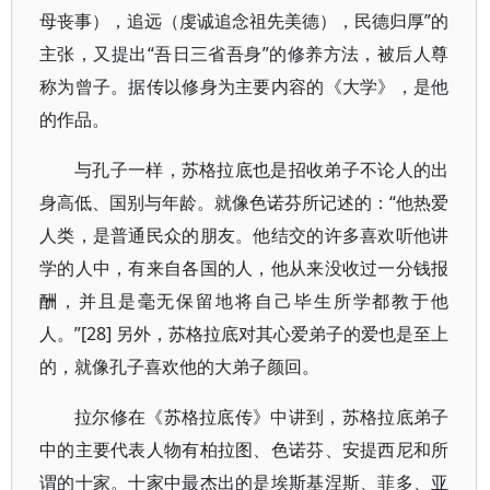
母丧事），追远（虔诚追念祖先美德），民德归厚”的
主张，又提出“吾日三省吾身”的修养方法，被后人尊
称为曾子。据传以修身为主要内容的《大学》，是他
的作品。
与孔子一样，苏格拉底也是招收弟子不论人的出
身高低、国别与年龄。就像色诺芬所记述的：“他热爱
人类，是普通民众的朋友。他结交的许多喜欢听他讲
学的人中，有来自各国的人，他从来没收过一分钱报
酬，并且是毫无保留地将自己毕生所学都教于他
人。”[28] 另外，苏格拉底对其心爱弟子的爱也是至上
的，就像孔子喜欢他的大弟子颜回。
拉尔修在《苏格拉底传》中讲到，苏格拉底弟子
中的主要代表人物有柏拉图、色诺芬、安提西尼和所
谓的十家。十家中最杰出的是埃斯基涅斯、菲多、亚