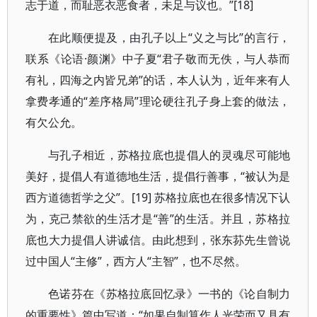
志于道，而耻恶衣恶食者，未足与议也。”[18]
在此顺便提及，由孔子以上“义之与比”的言行，
联系《论语·颜渊》中子夏“君子敬而无佚，与人恭而
有礼，四海之内皆兄弟”的话，本人认为，近年来有人
拿费孝通的“差序格局”理论硬往孔子身上套的做法，
有欠公允。
与孔子相近，苏格拉底也提倡人的灵魂尽可能地
美好，提倡人有道德地生活，提倡行善事，“被认为是
西方道德哲学之父”。[19] 苏格拉底也在很多情况下认
为，克己禁欲的生活才是“善”的生活。并且，苏格拉
底也大力提倡人讲诚信。由此想到，张东荪先生曾说
过中国人“主修”，西方人“主智”，也不尽然。
色诺芬在《苏格拉底回忆录》一书的《论自制力
的重要性》篇中写道：“如果自制算作人光荣而又具有