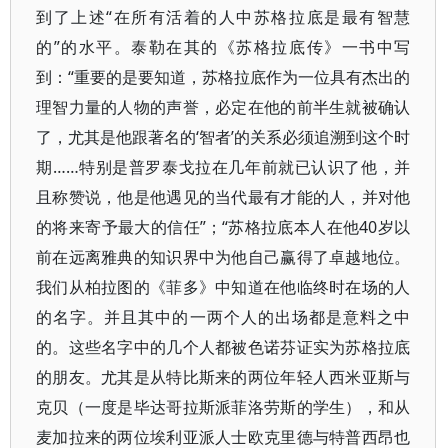
到了上述“在所有活着的人中苏格拉底是最有智慧
的”的水平。泰勒在其的《苏格拉底传》一书中写
到：“重要的是要知道，苏格拉底作为一位具有杰出的
理智力量的人物的声誉，必定在他的前半生就被确认
了，尤其是他跟著名的‘智者’的关系必须追溯到这个时
期……特别是普罗泰戈拉在几年前就已认识了他，并
且称赞说，他是他遇见的当代最有才能的人，并对他
的将来寄予最大的信任”；“苏格拉底本人在他40岁以
前在远离雅典的知识界中为他自己赢得了卓越地位。
我们从柏拉图的《菲多》中知道在他临终时在场的人
的名字。并且其中的一两个人的出场都是意料之中
的。这些名字中的几个人都被色诺芬证实为苏格拉底
的朋友。尤其是从特比斯来的两位年轻人西米亚斯与
克贝（一度是毕达哥拉斯派菲洛劳斯的学生），和从
麦加拉来的两位埃利亚派人士欧克里德与特普西昂也