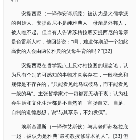
安提西尼（一译作安谛斯滕）被认为是犬儒学派
的创始人。安提西尼不是纯雅典人，母亲是外邦人，
被人瞧不起。但当有人告诉苏格拉底安提西尼的母亲
是色雷斯人时，他回答说：“啊，难道你期望一个如此
高贵的人会由两位雅典的父母生育的吗？”[32]
安提西尼在哲学观点上反对柏拉图的理念论，认
为只有个别的可感知的事物才真实存在，一般概念和
规律是不存在的，“只能看见此马或彼马，而不能看见
一般的马”。主张哲学家对一切都要无动于衷；认为社
会生活和文化生活都是不自然的，宣扬自立、自足、
自制的道德思想，说“与其享乐，不如发疯”。
埃斯基涅斯（一译作艾斯钦）与其老师苏格拉底
一起，被认为是雅典“最初教授修辞术的人”。[33] 但