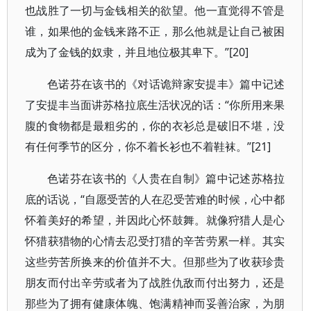
也战胜了一切与金钱相关的欲望。他一直觉得不管是
谁，如果他的金钱来路不正，那么他就是让自己被困
成为了金钱的奴隶，并且地位极其卑下。”[20]
色诺芬在该书的《对话诡辩家安提丰》篇中记述
了安提丰当面讲苏格拉底生活状况的话：“你所用来果
腹的食物都是最粗劣的，你的衣衫总是破旧不堪，没
有任何季节的区分，你不着长衫也不着鞋袜。”[21]
色诺芬在该书的《人贵在自制》篇中记述苏格拉
底的话说，“自愿受苦的人在忍受苦难的时候，心中都
怀着美好的希望，并因此心怀鼓舞。就像狩猎人是心
怀猎获猎物的心情去忍受打猎的辛苦劳累一样。其实
这些劳苦所换来的价值并不大。但那些为了收获珍贵
朋友而付出辛劳或者为了战胜仇敌而付出努力，还是
那些为了拥有健康体魄、饱满精神而妥善治家，为朋