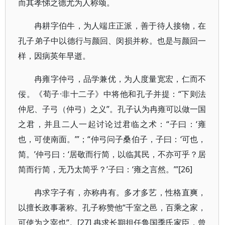
而其孝悌之德尤为人称颂。
冉耕字伯牛，为人端庄正派，善于待人接物，在
孔子弟子中以德行与颜回、闵损并称。也是与颜回一
样，因病英年早逝。
冉雍字仲弓，品学兼优，为人度量宽宏，仁而不
佞。《荀子·非十二子》中将他和孔子并提：“下则法
仲尼、子弓（仲弓）之义”。孔子认为冉雍可以做一国
之君，并且二人一起讨论过君临之术：“子曰：‘雍
也，可使南面。’”；“仲弓问子桑伯子，子曰：‘可也，
简。’仲弓曰：‘居敬而行简，以临其民，不亦可乎？居
简而行简，无乃太简乎？’子曰：‘雍之言然。’”[26]
冉求字子有，亦称冉有。多才多艺，性格直爽，
以擅长政事著称。孔子称赞他“千室之邑，百乘之家，
可使为之宰也”。[27] 冉求长期担任鲁国季氏家臣，曾