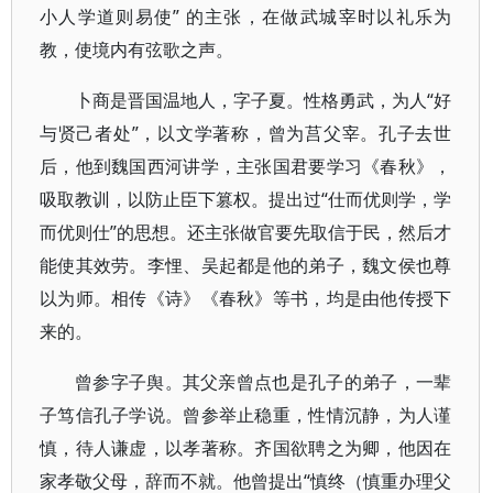
小人学道则易使” 的主张，在做武城宰时以礼乐为
教，使境内有弦歌之声。
卜商是晋国温地人，字子夏。性格勇武，为人“好
与贤己者处”，以文学著称，曾为莒父宰。孔子去世
后，他到魏国西河讲学，主张国君要学习《春秋》，
吸取教训，以防止臣下篡权。提出过“仕而优则学，学
而优则仕”的思想。还主张做官要先取信于民，然后才
能使其效劳。李悝、吴起都是他的弟子，魏文侯也尊
以为师。相传《诗》《春秋》等书，均是由他传授下
来的。
曾参字子舆。其父亲曾点也是孔子的弟子，一辈
子笃信孔子学说。曾参举止稳重，性情沉静，为人谨
慎，待人谦虚，以孝著称。齐国欲聘之为卿，他因在
家孝敬父母，辞而不就。他曾提出“慎终（慎重办理父