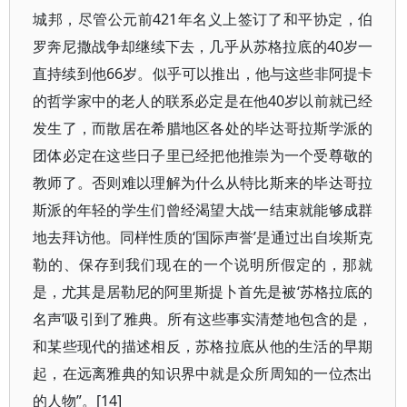
城邦，尽管公元前421年名义上签订了和平协定，伯
罗奔尼撒战争却继续下去，几乎从苏格拉底的40岁一
直持续到他66岁。似乎可以推出，他与这些非阿提卡
的哲学家中的老人的联系必定是在他40岁以前就已经
发生了，而散居在希腊地区各处的毕达哥拉斯学派的
团体必定在这些日子里已经把他推崇为一个受尊敬的
教师了。否则难以理解为什么从特比斯来的毕达哥拉
斯派的年轻的学生们曾经渴望大战一结束就能够成群
地去拜访他。同样性质的‘国际声誉’是通过出自埃斯克
勒的、保存到我们现在的一个说明所假定的，那就
是，尤其是居勒尼的阿里斯提卜首先是被‘苏格拉底的
名声’吸引到了雅典。所有这些事实清楚地包含的是，
和某些现代的描述相反，苏格拉底从他的生活的早期
起，在远离雅典的知识界中就是众所周知的一位杰出
的人物”。[14]