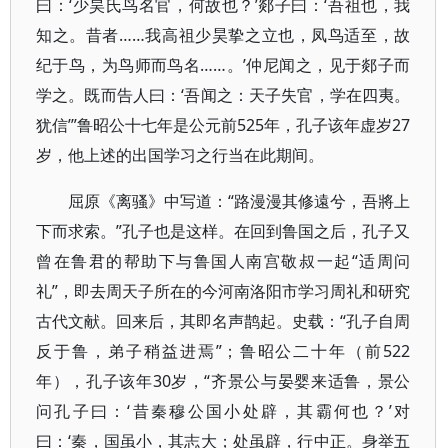
曰：‘少昊氏鸟名官，何故也？’郯子曰：‘吾祖也，我
知之。昔者……我高祖少昊挚之立也，凤鸟适至，故
纪于鸟，为鸟师而鸟名……。’仲尼闻之，见于郯子而
学之。既而告人曰：‘吾闻之：天子失官，学在四夷。
犹信’”鲁昭公十七年是公元前525年，孔子该年虚岁27
岁，他上述的出国学习之行当在此期间。
屈原《离骚》中写道：“路漫漫其修遠兮，吾將上
下而求索。”孔子也是这样。在回到鲁国之后，孔子又
曾在鲁君的帮助下与鲁国人南宫敬叔一起“适周问
礼”，即去周天子所在的今河南洛阳市学习周礼和研究
古代文献。回来后，其即名声鹊起。史载：“孔子自周
反于鲁，弟子稍益进焉”；鲁昭公二十年（前522
年），孔子该年30岁，“齐景公与晏婴来适鲁，景公
问孔子曰：‘昔秦穆公国小处辟，其霸何也？’对
曰：‘秦，国虽小，其志大；处虽辟，行中正。身举五