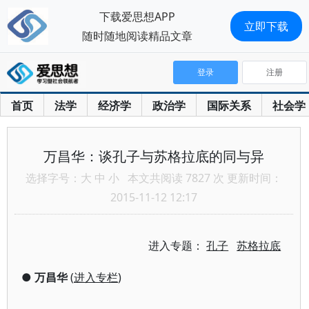
下载爱思想APP
立即下载
随时随地阅读精品文章
登录
注册
首页
法学
经济学
政治学
国际关系
社会学
万昌华：谈孔子与苏格拉底的同与异
选择字号：
大
中
小
本文共阅读 7827 次 更新时间：
2015-11-12 12:17
进入专题：
孔子
苏格拉底
●
万昌华
(
进入专栏
)