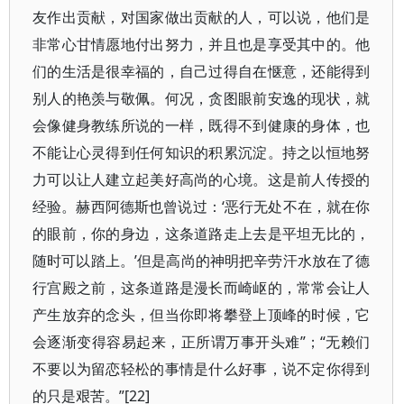
友作出贡献，对国家做出贡献的人，可以说，他们是
非常心甘情愿地付出努力，并且也是享受其中的。他
们的生活是很幸福的，自己过得自在惬意，还能得到
别人的艳羡与敬佩。何况，贪图眼前安逸的现状，就
会像健身教练所说的一样，既得不到健康的身体，也
不能让心灵得到任何知识的积累沉淀。持之以恒地努
力可以让人建立起美好高尚的心境。这是前人传授的
经验。赫西阿德斯也曾说过：‘恶行无处不在，就在你
的眼前，你的身边，这条道路走上去是平坦无比的，
随时可以踏上。’但是高尚的神明把辛劳汗水放在了德
行宫殿之前，这条道路是漫长而崎岖的，常常会让人
产生放弃的念头，但当你即将攀登上顶峰的时候，它
会逐渐变得容易起来，正所谓万事开头难”；“无赖们
不要以为留恋轻松的事情是什么好事，说不定你得到
的只是艰苦。”[22]