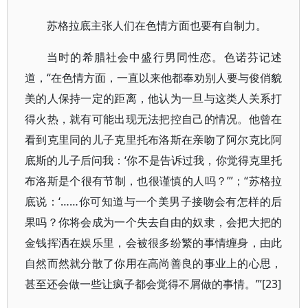
苏格拉底主张人们在色情方面也要有自制力。
当时的希腊社会中盛行男同性恋。色诺芬记述
道，“在色情方面，一直以来他都奉劝别人要与俊俏貌
美的人保持一定的距离，他认为一旦与这类人关系打
得火热，就有可能出现无法把控自己的情况。他曾在
看到克里同的儿子克里托布洛斯在亲吻了阿尔克比阿
底斯的儿子后问我：‘你不是告诉过我，你觉得克里托
布洛斯是个很有节制，也很谨慎的人吗？’”；“苏格拉
底说：‘……你可知道与一个美男子接吻会有怎样的后
果吗？你将会成为一个失去自由的奴隶，会把大把的
金钱挥洒在娱乐里，会被很多纷繁的事情缠身，由此
自然而然就分散了你用在高尚善良的事业上的心思，
甚至还会做一些让疯子都会觉得不屑做的事情。’”[23]