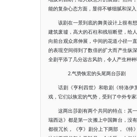
能的复杂心态方面，显得不够细腻和深入
该剧在一景到底的舞美设计上很有
建筑废墟，高大的石柱和残垣断壁，给
向前台观众席伸展，中间的花道小径一
的表现空间得到了数倍的扩大而产生纵
全剧平添了几分远古风韵，令人产生种种
2.气势恢宏的头尾两台莎剧
话剧《亨利四世》和歌剧《特洛伊
戏，它们以恢宏的气势，受到了中外专家
这两出莎剧有两个共同的特点：其
瑞西达》都是第一次搬上中国舞台，没
都很冗长，《亨》剧分上下两部，《特