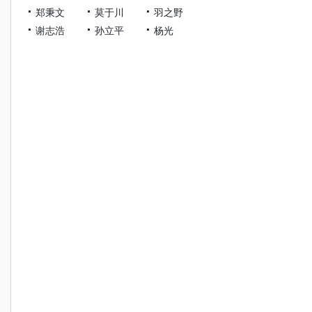
郑秉文
莫于川
羽之野
谢志浩
孙立平
杨光