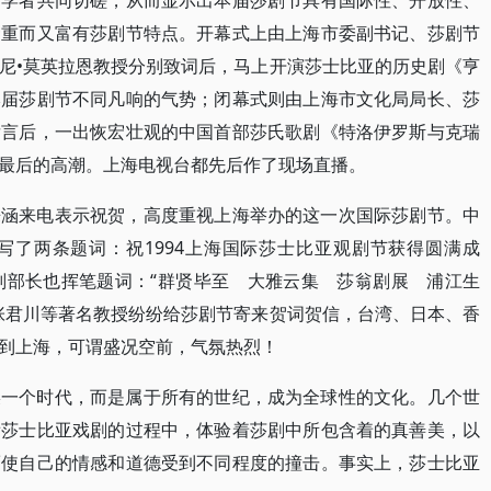
和学者共同切磋，从而显示出本届莎剧节具有国际性、开放性、
隆重而又富有莎剧节特点。开幕式上由上海市委副书记、莎剧节
尼•莫英拉恩教授分别致词后，马上开演莎士比亚的历史剧《亨
本届莎剧节不同凡响的气势；闭幕式则由上海市文化局局长、莎
发言后，一出恢宏壮观的中国首部莎氏歌剧《特洛伊罗斯与克瑞
最后的高潮。上海电视台都先后作了现场直播。
来涵来电表示祝贺，高度重视上海举办的这一次国际莎剧节。中
写了两条题词：祝1994上海国际莎士比亚观剧节获得圆满成
祥副部长也挥笔题词：“群贤毕至 大雅云集 莎翁剧展 浦江生
张君川等著名教授纷纷给莎剧节寄来贺词贺信，台湾、日本、香
到上海，可谓盛况空前，气氛热烈！
某一个时代，而是属于所有的世纪，成为全球性的文化。几个世
看莎士比亚戏剧的过程中，体验着莎剧中所包含着的真善美，以
而使自己的情感和道德受到不同程度的撞击。事实上，莎士比亚