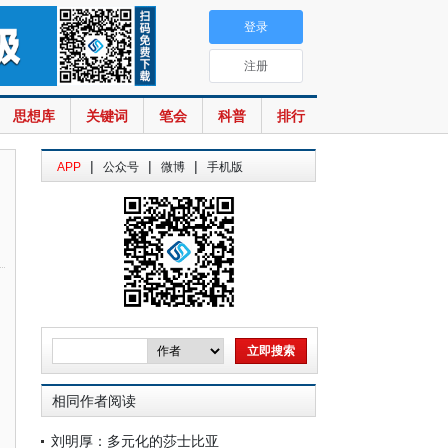
登录
注册
思想库
关键词
笔会
科普
排行
|
|
|
APP
公众号
微博
手机版
相同作者阅读
刘明厚：多元化的莎士比亚