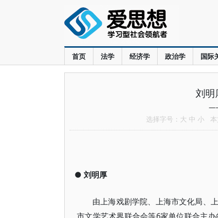
首页
法学
经济学
政治学
国际
刘明
—
选择字号：
大
中
小
本文
●
刘明厚
由上海戏剧学院、上海市文化局、
市文学艺术界联合会等6家单位联合主办