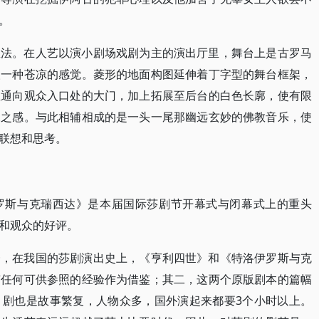
。
想法。在人艺以演小剧场戏剧为主的演出厅里，舞台上是古罗马
人一种苍凉的感觉。菱形的地面构图延伸着丁字型的舞台框架，
直通向观众入口处的大门，加上拓展至后台的白色长廓，使有限
深之感。与此相辅相成的是一头一尾那幽远玄妙的佛教音乐，使
联想和思考。
罗斯与克瑞西达》是本届国际莎剧节开幕式与闭幕式上的重头
和观众的好评。
一，在我国的莎剧演出史上，《亨利四世》和《特洛伊罗斯与克
有任何可供参照的经验作为借鉴；其二，这两个原版剧本的篇幅
》剧也是故事繁复，人物众多，国外演起来都要3个小时以上。