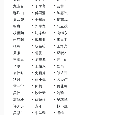
龙应台
丁学良
曹林
鄢烈山
傅国涌
陈嘉映
黄宗智
于建嵘
陈志武
徐贲
郭宇宽
马立诚
杨祖陶
沈志华
向继东
赵汀阳
戴建业
李昌平
张鸣
杨奎松
王海光
周濂
杨鹏
邓晓芒
王缉思
陈奉孝
郭世佑
马玲
王振东
狄马
袁伟时
史啸虎
熊培云
秋风
刘小枫
孟令伟
雷一宁
周枫
蒋兆勇
吴伟
沙叶新
刘瑜
葛剑雄
储昭根
吴稼祥
许之远
袁刚
杨小凯
吴励生
朱学勤
潘维