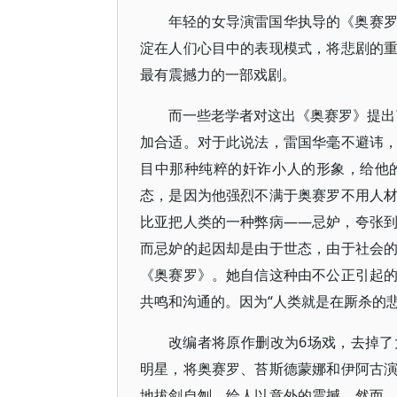
年轻的女导演雷国华执导的《奥赛
淀在人们心目中的表现模式，将悲剧的
最有震撼力的一部戏剧。
而一些老学者对这出《奥赛罗》提出了
加合适。对于此说法，雷国华毫不避讳
目中那种纯粹的奸诈小人的形象，给他
态，是因为他强烈不满于奥赛罗不用人
比亚把人类的一种弊病——忌妒，夸张
而忌妒的起因却是由于世态，由于社会
《奥赛罗》。她自信这种由不公正引起
共鸣和沟通的。因为“人类就是在厮杀的悲
改编者将原作删改为6场戏，去掉
明星，将奥赛罗、苔斯德蒙娜和伊阿古
地拔剑自刎，给人以意外的震撼。然而