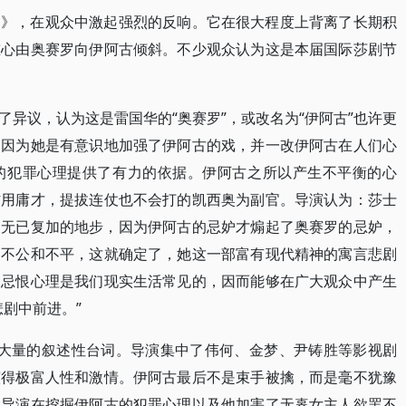
罗》，在观众中激起强烈的反响。它在很大程度上背离了长期积
重心由奥赛罗向伊阿古倾斜。不少观众认为这是本届国际莎剧节
异议，认为这是雷国华的“奥赛罗”，或改名为“伊阿古”也许更
，因为她是有意识地加强了伊阿古的戏，并一改伊阿古在人们心
的犯罪心理提供了有力的依据。伊阿古之所以产生不平衡的心
材用庸才，提拔连仗也不会打的凯西奥为副官。导演认为：莎士
到无已复加的地步，因为伊阿古的忌妒才煽起了奥赛罗的忌妒，
的不公和不平，这就确定了，她这一部富有现代精神的寓言悲剧
的忌恨心理是我们现实生活常见的，因而能够在广大观众中产生
剧中前进。”
了大量的叙述性台词。导演集中了伟何、金梦、尹铸胜等影视剧
演得极富人性和激情。伊阿古最后不是束手被擒，而是毫不犹豫
，导演在挖掘伊阿古的犯罪心理以及他加害了无辜女主人欲罢不