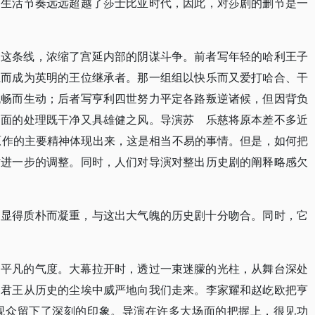
的生活节奏远远超越了莎士比亚时代，因此，对莎剧的删节是一
夫这条线，浓缩了宫延内部的阴谋斗争。前者写年轻的哈利王子
系而成为英明的王位继承者。那一组组以快乐而又爱打哈合、干
流畅而生动；后者写亨利四世努力平定各路叛逆诸候，但因背负
场面的处理既干净又具雄健之风。导演苏 乐慈将原本差不多近
原作的主要精神体现出来，这是相当不易的事情。但是，如何把
作进一步的调整。同时，人们对导演对整出历史剧的阐释略感欠
，显得质朴而凝重，与这出大气魄的历史剧十分吻合。同时，它
不平凡的气度。大幕拉开时，透过一束迷朦的光柱，从舞台深处
国君王从历史的尘埃中威严地向我们走来。李家耀和赵屹欧把亨
观众留下了深刻的印象。导演在许多大场面的把握上，很见功