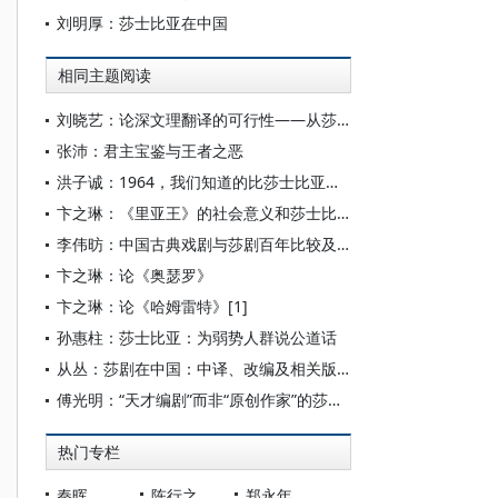
刘明厚：莎士比亚在中国
相同主题阅读
刘晓艺：论深文理翻译的可行性——从莎士比亚商籁的五古中译实践谈起
张沛：君主宝鉴与王者之恶
洪子诚：1964，我们知道的比莎士比亚少？——当代文学中的世界文学
卞之琳：《里亚王》的社会意义和莎士比亚的人文主义
李伟昉：中国古典戏剧与莎剧百年比较及其文化价值
卞之琳：论《奥瑟罗》
卞之琳：论《哈姆雷特》[1]
孙惠柱：莎士比亚：为弱势人群说公道话
从丛：莎剧在中国：中译、改编及相关版本问题
傅光明：“天才编剧”而非“原创作家”的莎士比亚——莎士比亚《恺撒》与普鲁塔克《名人传》
热门专栏
秦晖
陈行之
郑永年