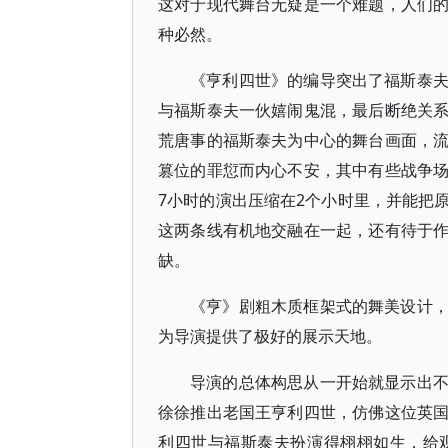
这对于现代舞台无疑是一个难题，人们
种必然。
《亨利四世》的编导突出了福斯泰
与福斯泰夫一伙嬉闹鬼混，最后断绝关
荒唐事的福斯泰夫为中心的舞台画面，
篡位的罪愆而内心不安，其中有些战争
7小时的演出压缩在2个小时里，并能把
这两条线有机地交融在一起，还有待于
缺。
《亨》剧粗木质框架式的舞美设计
为导演提供了极好的展示天地。
导演的总体构思从一开始就显示出
徐徐推出老国王亨利四世，仿佛这位英
利四世与福斯泰夫扮演得栩栩如生，给