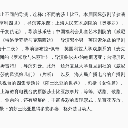
生出不同的导演，诠释出不同的莎士比亚。本届国际莎剧节参演
《亨利四世》，导演苏乐慈；上海人民艺术剧院的《奥赛罗》，
王子复仇记》，导演苏乐慈；中国福利会儿童艺术剧院的《威尼
的《特洛伊罗斯与克瑞西达》，导演郭小男；英国索尔兹伯里剧
第十二夜》，导演德布拉•佩奇；英国利兹大学戏剧系的《麦克
团的《罗米欧与朱丽叶》，导演鲁尔夫•约翰斯迈亚；台湾屏风
莎姆雷特》，导演刘云。此外，还外复旦大学复旦剧社的《威尼
温莎的风流娘儿们》（片断），以及上海人民广播电台的广播剧
电视台的四集专题片《莎士比亚的世界》，包括《女性篇》、
，上海教育电视台的原版莎士比亚故事片，等等。话剧、歌剧、
的、业余的，还有银屏的，丰富多彩的表现形式，呈百花齐放，
景下的莎士比亚显得多彩多姿、格外楚目动人。