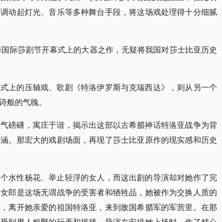
分调动起灯光、音乐等多种舞台手段，将这场戏处理得十分细腻
上海国际莎剧节开幕式上的大器之作，无疑将我国对莎士比亚历史
幕式上的压轴戏、歌剧《特洛伊罗斯与克瑞西达》，则从另一个
诗般的气魄。
大气磅礴，寓庄于谐，揭示出这部以古希腊神话特洛亚战争为背
内涵。那宏大的戏剧场面，再现了莎士比亚原作的现实感和历史
一个水性杨花、举止轻浮的女人，而这出剧的导演却对她作了完
的女郎是这场无谓战争的受害者和牺牲品，她被作为交换人质的
斯，离开她亲爱的祖国特洛亚，来到敌国希腊军的军营里。在那