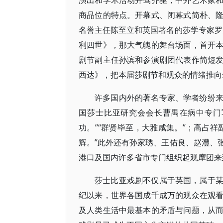
演出和学术活动并驾齐驱，中外艺术家
商品位的特点。开幕式、闭幕式简朴、
名誉主任陈至立和英国著名的莎学专家罗
利四世》，那大气魄的舞台场面，首开
剧节副主任孙滨和参演剧团代表作简短
西达》，把本届莎剧节和观众的情绪推向
许多国内外的著名专家、学者纷纷
国莎士比亚研究会会长曹禺在病中专门
功。”“群贤毕至，大雅咸集。”；高占
辉。”此外还有孙家琇、王佑良、赵澧、
港口及国内许多省市专门组织起观摩团来
莎士比亚戏剧不仅属于英国，属于
纪以来，世界各国成千成万的观众在观
及人类生活中最基本的矛盾与问题，从