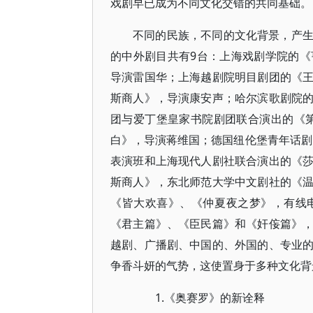
戏剧早已成为不同文化交错的共同基础。
不同的民族，不同的文化背景，产
的中外剧目共有9台：上海戏剧学院的
导演雷国华；上海越剧院明目剧团的《
斯商人》，导演康安声；哈尔滨歌剧院
团与爱丁堡皇家书院剧团联合演出的《
白》，导演蒋维国；德国纽伦堡青年话剧
表演班和上海现代人剧社联合演出的《
斯商人》，东北师范大学中文剧社的《
《皆大欢喜》、《仲夏夜之梦》，有线
《君主篇》、《臣民篇》和《奸侫篇》
越剧、广播剧、中国的、外国的、专业
争香斗妍的气势，这使置身于多种文化背
1.《奥赛罗》的新诠释