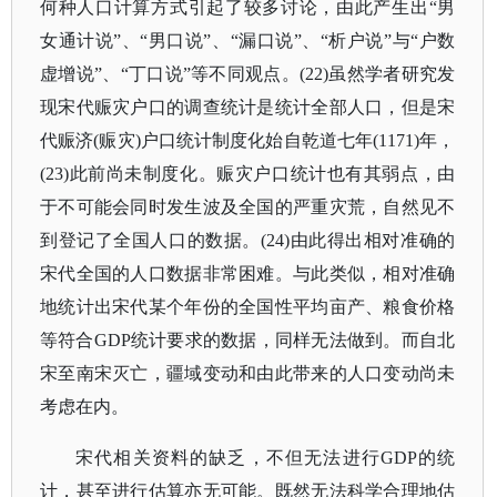
何种人口计算方式引起了较多讨论，由此产生出“男
女通计说”、“男口说”、“漏口说”、“析户说”与“户数
虚增说”、“丁口说”等不同观点。(22)虽然学者研究发
现宋代赈灾户口的调查统计是统计全部人口，但是宋
代赈济(赈灾)户口统计制度化始自乾道七年(1171)年，
(23)此前尚未制度化。赈灾户口统计也有其弱点，由
于不可能会同时发生波及全国的严重灾荒，自然见不
到登记了全国人口的数据。(24)由此得出相对准确的
宋代全国的人口数据非常困难。与此类似，相对准确
地统计出宋代某个年份的全国性平均亩产、粮食价格
等符合GDP统计要求的数据，同样无法做到。而自北
宋至南宋灭亡，疆域变动和由此带来的人口变动尚未
考虑在内。
宋代相关资料的缺乏，不但无法进行GDP的统
计，甚至进行估算亦无可能。既然无法科学合理地估