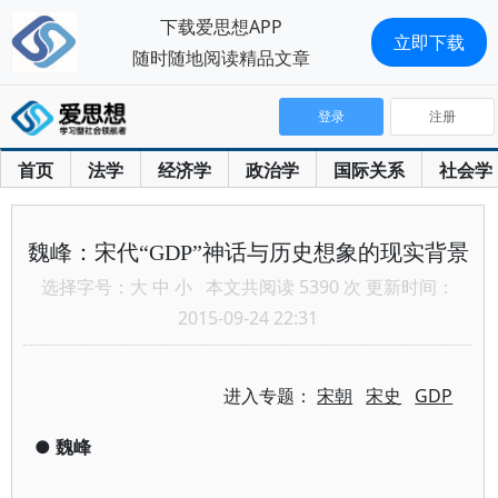
下载爱思想APP
立即下载
随时随地阅读精品文章
登录
注册
首页
法学
经济学
政治学
国际关系
社会学
魏峰：宋代“GDP”神话与历史想象的现实背景
选择字号：
大
中
小
本文共阅读 5390 次 更新时间：
2015-09-24 22:31
进入专题：
宋朝
宋史
GDP
●
魏峰