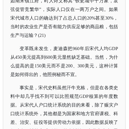
如南宋镇江府，时人诗文称其“铁瓮城中十万家，哀
弦促管竞繁华”，实际人口仅在一两万户之间。如果
宋代城市人口的确达到了占总人口的20%甚至30%，
当时的农业生产是否有能力供应足够的商品粮，包括
生产与运输？(21)
变革既未发生，麦迪森把960年后宋代人均GDP
从450美元提高到600美元显然缺乏基础。当然，为什
么提高的是150美元而不是200、300美元，这种计算
是如何得出的，他照例秘而不宣。
事实是，宋代史料虽然汗牛充栋，但是在各类史
料中却几乎找不到可以比照规范GDP核算的年度数
据。从宋代人户口统计系统的目的来看，除了赈灾户
口统计系统外，其他都是为国家和地方官府课税、科
差、治安、征役等提供劳动力依据，因此数据反映了