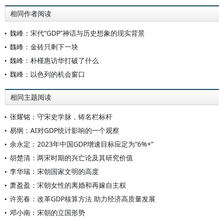
相同作者阅读
魏峰：宋代“GDP”神话与历史想象的现实背景
魏峰：金砖只剩下一块
魏峰：朴槿惠访华打破了什么
魏峰：以色列的机会窗口
相同主题阅读
张耀铭：守宋史学脉，铸名栏标杆
易纲：AI对GDP统计影响的一个观察
余永定：2023年中国GDP增速目标应定为“6%+”
胡楚清：两宋时期的兴亡论及其研究价值
李华瑞：宋朝国家文明的高度
萧盈盈：宋朝女性的离婚和再嫁自主权
许宪春：改革GDP核算方法 助力经济高质量发展
邓小南：宋朝的立国形势