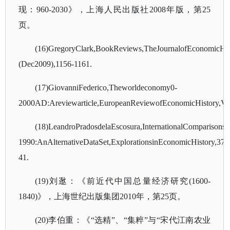
现：960-2030》，上海人民出版社2008年版，第25
页。
(16)GregoryClark,BookReviews,TheJournalofEconomicHist
(Dec2009),1156-1161.
(17)GiovanniFederico,Theworldeconomy0-
2000AD:Areviewarticle,EuropeanReviewofEconomicHistory,Vol
(18)LeandroPradosdelaEscosura,InternationalComparisonso
1990:AnAlternativeDataSet,ExplorationsinEconomicHistory,37,
41.
(19)刘逖：《前近代中国总量经济研究(1600-
1840)》，上海世纪出版集团2010年，第25页。
(20)李伯重：《“选精”、“集粹”与“宋代江南农业