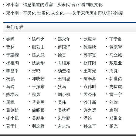
邓小南：信息渠道的通塞：从宋代“言路”看制度文化
邓小南：平民化 世俗化 人文化——关于宋代历史再认识的维度
热门专栏
秦晖
陈行之
郑永年
龙应台
丁学良
曹林
鄢烈山
傅国涌
陈嘉映
黄宗智
于建嵘
陈志武
徐贲
郭宇宽
马立诚
杨祖陶
沈志华
向继东
赵汀阳
戴建业
李昌平
张鸣
杨奎松
王海光
周濂
杨鹏
邓晓芒
王缉思
陈奉孝
郭世佑
马玲
王振东
狄马
袁伟时
史啸虎
熊培云
秋风
刘小枫
孟令伟
雷一宁
周枫
蒋兆勇
吴伟
沙叶新
刘瑜
葛剑雄
储昭根
吴稼祥
许之远
袁刚
杨小凯
吴励生
朱学勤
潘维
郑秉文
莫于川
羽之野
谢志浩
孙立平
杨光