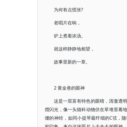
为何有点慌张?
老唱片在响，
炉上煮着浓汤。
就这样静静地相望，
故事里新的一章。
2 黄金巷的眼神
这是一双富有特色的眼晴，清澈透
熠闪光，像一头猫科动物伏在草堆里蓦
绷的神经，如同小提琴最纤细的C弦，
初印象，来自这张照片上卡夫卡的眼神