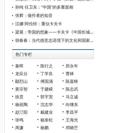
孙纯 任卫东：“中国”的多重面相
张辉：做作者的知音
汉娜·阿伦特：重估卡夫卡
梁展：帝国的想象——卡夫卡《中国长城修建时》中的政治话语
胡春春：当代德意志语境下的文化和国家认同
热门专栏
秦晖
陈行之
郑永年
龙应台
丁学良
曹林
鄢烈山
傅国涌
陈嘉映
黄宗智
于建嵘
陈志武
徐贲
郭宇宽
马立诚
杨祖陶
沈志华
向继东
赵汀阳
戴建业
李昌平
张鸣
杨奎松
王海光
周濂
杨鹏
邓晓芒