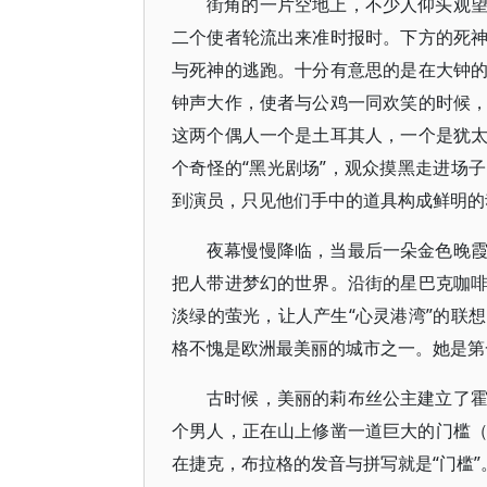
街角的一片空地上，不少人仰头观
二个使者轮流出来准时报时。下方的死
与死神的逃跑。十分有意思的是在大钟
钟声大作，使者与公鸡一同欢笑的时候
这两个偶人一个是土耳其人，一个是犹
个奇怪的“黑光剧场”，观众摸黑走进场
到演员，只见他们手中的道具构成鲜明的
夜幕慢慢降临，当最后一朵金色晚
把人带进梦幻的世界。沿街的星巴克咖
淡绿的萤光，让人产生“心灵港湾”的联
格不愧是欧洲最美丽的城市之一。她是第
古时候，美丽的莉布丝公主建立了
个男人，正在山上修凿一道巨大的门槛（p
在捷克，布拉格的发音与拼写就是“门槛”