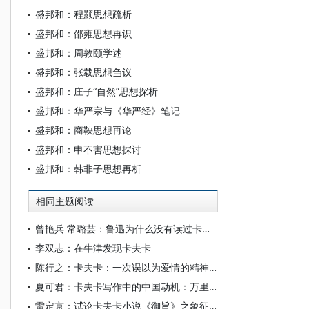
盛邦和：程颢思想疏析
盛邦和：邵雍思想再识
盛邦和：周敦颐学述
盛邦和：张载思想刍议
盛邦和：庄子“自然”思想探析
盛邦和：华严宗与《华严经》笔记
盛邦和：商鞅思想再论
盛邦和：申不害思想探讨
盛邦和：韩非子思想再析
相同主题阅读
曾艳兵 常璐芸：鲁迅为什么没有读过卡夫卡？
李双志：在牛津发现卡夫卡
陈行之：卡夫卡：一次误以为爱情的精神孤旅
夏可君：卡夫卡写作中的中国动机：万里长城与巴比伦塔的对比寓意
雷定京：试论卡夫卡小说《御旨》之象征艺术