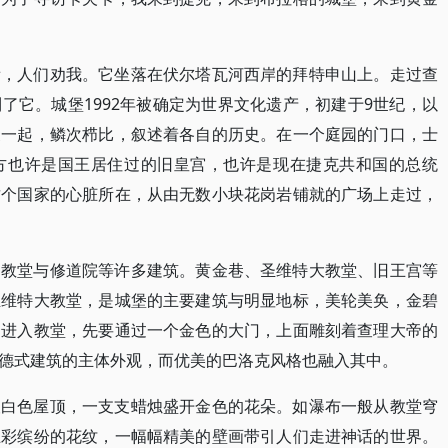
看，人们劝我。它坐落在伏尔塔瓦河西岸的拜特申山上。走过查
了它。城堡1992年被确定为世界文化遗产，初建于9世纪，以
聚一起，鳞次栉比，叙述着各自的历史。在一个庭园的门口，士
方也许是国王居住过的旧皇宫，也许是现在捷克共和国的总统
这个国家的心脏所在，从由无数小块花岗岩铺就的广场上走过，
、教堂与修道院等许多建筑。黄金巷、圣维特大教堂、旧王宫等
圣维特大教堂，是城堡的主要建筑与明显地标，美轮美奂，金碧
。进入教堂，先要通过一个金色的大门，上面雕刻着查理大帝的
德式建筑的主体外观，而优美的巴洛克风格也融入其中。
银白色屋顶，一支支蜡烛盛开金色的花朵。如瀑布一般从教堂穹
五彩缤纷的花纹，一幅幅精美的壁画带引人们走进神话的世界。