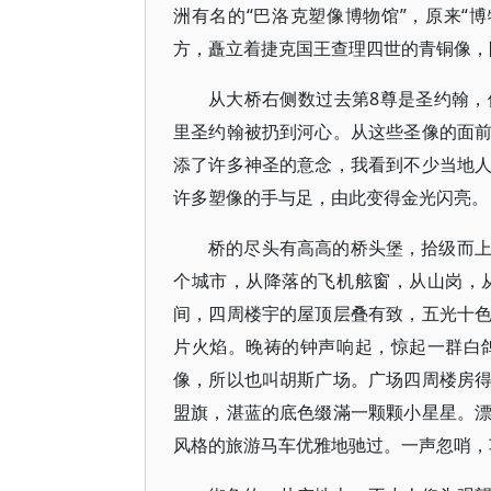
洲有名的“巴洛克塑像博物馆”，原来“
方，矗立着捷克国王查理四世的青铜像，
从大桥右侧数过去第8尊是圣约翰
里圣约翰被扔到河心。从这些圣像的面
添了许多神圣的意念，我看到不少当地
许多塑像的手与足，由此变得金光闪亮。
桥的尽头有高高的桥头堡，拾级而
个城市，从降落的飞机舷窗，从山岗，
间，四周楼宇的屋顶层叠有致，五光十
片火焰。晚祷的钟声响起，惊起一群白
像，所以也叫胡斯广场。广场四周楼房
盟旗，湛蓝的底色缀滿一颗颗小星星。
风格的旅游马车优雅地驰过。一声忽哨，