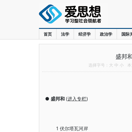
首页
法学
经济学
政治学
国际
盛邦
选择字号：
大
中
小
本文
●
盛邦和
(
进入专栏
)
1 伏尔塔瓦河岸