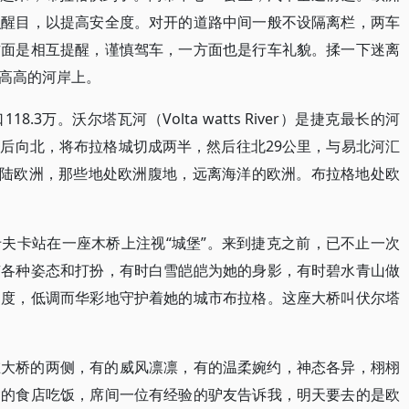
识醒目，以提高安全度。对开的道路中间一般不设隔离栏，两车
方面是相互提醒，谨慎驾车，一方面也是行车礼貌。揉一下迷离
高高的河岸上。
3万。沃尔塔瓦河（Volta watts River）是捷克最长的河
后向北，将布拉格城切成两半，然后往北29公里，与易北河汇
大陆欧洲，那些地处欧洲腹地，远离海洋的欧洲。布拉格地处欧
夫卡站在一座木桥上注视“城堡”。来到捷克之前，已不止一次
有各种姿态和打扮，有时白雪皑皑为她的身影，有时碧水青山做
国度，低调而华彩地守护着她的城市布拉格。这座大桥叫伏尔塔
在大桥的两侧，有的威风凛凛，有的温柔婉约，神态各异，栩栩
舍的食店吃饭，席间一位有经验的驴友告诉我，明天要去的是欧