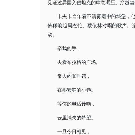
见证过异国入侵坦克的肆意碾压。穿越幽
卡夫卡当年看不清雾霾中的城堡，他
依稀响起周杰伦、蔡依林对唱的歌声。这
动。
牵我的手，
去看布拉格的广场。
常去的咖啡馆，
在那安静的小巷。
等你的电话铃响，
云里消失的希望。
一旦今日相见，