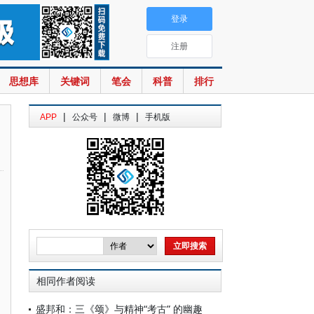
登录
注册
思想库
关键词
笔会
科普
排行
|
|
|
APP
公众号
微博
手机版
相同作者阅读
盛邦和：三《颂》与精神“考古” 的幽趣