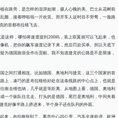
层植在路旁，是怎样的澎湃如潮，摄人心魄的美。巴士从花树前
枝乱颤，接着哗啦啦一片欢笑。而开车人这时目不旁骛，一脸路
克的首都布拉格飞去。
是这样，哪怕将速度提到200码，装上双翼就可以飞起来，也
摄像机，把你的飙车速度记录下来，然后罚款买单。所以天底下
无疑为德国旅游业作出贡献。我不知道捷克的公路是不是限速，
与国之间打通相连。比如德国、奥地利与捷克，这三个国家的首
线路上，凑巧的是布拉格恰好处在这条线路的中心点上，也就是
者往南去维也纳，几乎就是等距离。从地图上看，德国、奥地利
排成一个纵队往北走。打头的是德国，尾巴是奥地利，中间夹着
捷克好像半路上挤进来，半个身子还在队列的外面。
起来，布拉格快到了。离市中心20公里，汽车全速前进。欧洲