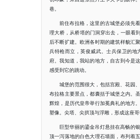
巷。
前住布拉格，这里的古城堡必须先
理大桥，从桥塔的门洞穿出去，一眼看到
后不断扩建。欧洲各时期的建筑样貌汇
兵特枪而立，英俊威武。士兵保卫的地
府。我知道，我站的地方，自古到今是
感受到它的跳动。
城堡的范围很大，包括宫殿、花园
布拉格主要景点，都囊括于城堡之内。
辉煌，是历代皇帝举行加冕典礼的地方
塑像。尖塔、尖拱顶与浮雕，形成这座哥
巨型华丽的鎏金吊灯悬挂在高畅的
顶一泻落地的白色大理石墙面，布列着