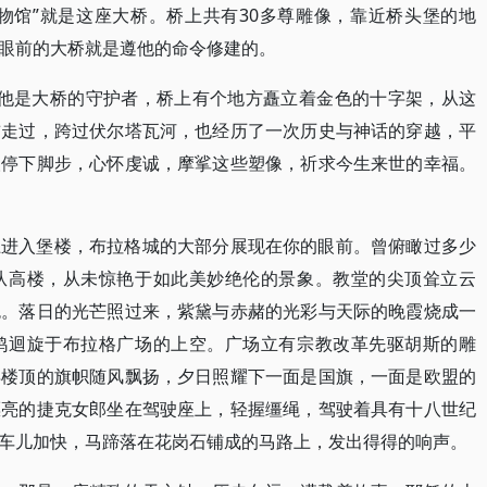
博物馆”就是这座大桥。桥上共有30多尊雕像，靠近桥头堡的地
眼前的大桥就是遵他的命令修建的。
，他是大桥的守护者，桥上有个地方矗立着金色的十字架，从这
前走过，跨过伏尔塔瓦河，也经历了一次历史与神话的穿越，平
人停下脚步，心怀虔诚，摩挲这些塑像，祈求今生来世的幸福。
上进入堡楼，布拉格城的大部分展现在你的眼前。曾俯瞰过多少
从高楼，从未惊艳于如此美妙绝伦的景象。教堂的尖顶耸立云
色。落日的光芒照过来，紫黛与赤赭的光彩与天际的晚霞烧成一
鸽迴旋于布拉格广场的上空。广场立有宗教改革先驱胡斯的雕
得楼顶的旗帜随风飘扬，夕日照耀下一面是国旗，一面是欧盟的
漂亮的捷克女郎坐在驾驶座上，轻握缰绳，驾驶着具有十八世纪
车儿加快，马蹄落在花岗石铺成的马路上，发出得得的响声。