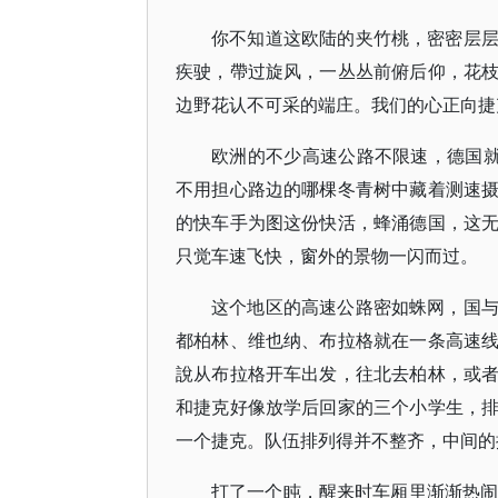
你不知道这欧陆的夹竹桃，密密层
疾驶，帶过旋风，一丛丛前俯后仰，花
边野花认不可采的端庄。我们的心正向捷
欧洲的不少高速公路不限速，德国就
不用担心路边的哪棵冬青树中藏着测速
的快车手为图这份快活，蜂涌德国，这
只觉车速飞快，窗外的景物一闪而过。
这个地区的高速公路密如蛛网，国
都柏林、维也纳、布拉格就在一条高速
說从布拉格开车出发，往北去柏林，或
和捷克好像放学后回家的三个小学生，
一个捷克。队伍排列得并不整齐，中间的
打了一个盹，醒来时车厢里渐渐热闹