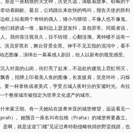
望。那是一座精致的天文钟，历史久远，满载着故事。耶稣的十
神牵动着銅龄。最后，公鸡跳出来欢快的鸣叫，报告天使的胜利
的边框上站着两个奇特的偶人，矮小与猥琐，不像人也不像鬼。
，他们就挤成一堆，躲到边上瑟瑟发抖，哀怨异常。同观者说，
太人。我仰首注视良久，目不转睛，心翻涟漪。离钟楼不远有一
子。演员穿黑衣，舞台背景全黑。伸手不见五指的混沌中，看不
动态图像，演绎出一幕幕感人剧目，给人以新奇的视觉感受。
霞沉入对面的山岗，街灯亮了起来，不远处的建筑上霓虹明灭，
啡飘香，招牌上印着美人鱼的图像，长发披肩，笑意吟吟，闪烁
想。要一杯拿铁或者美式，亨受古城入夜时分的安谧时光。布拉
一个整座城市被指定为世界文化遗产的城市。
霍什米索王朝。有一天她站在波希米亚的城堡瞭望，远远看见一
rah）。她预言一座名叫布拉格（Praha）的城堡将要矗立。
。是啊，就是这道“门槛”见证过希特勒侵略铁蹄的野蛮残踏，也