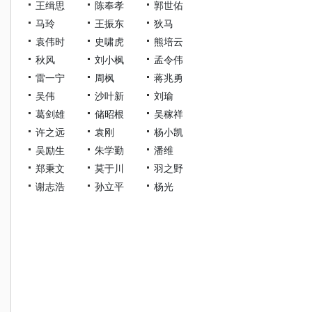
王缉思
陈奉孝
郭世佑
马玲
王振东
狄马
袁伟时
史啸虎
熊培云
秋风
刘小枫
孟令伟
雷一宁
周枫
蒋兆勇
吴伟
沙叶新
刘瑜
葛剑雄
储昭根
吴稼祥
许之远
袁刚
杨小凯
吴励生
朱学勤
潘维
郑秉文
莫于川
羽之野
谢志浩
孙立平
杨光