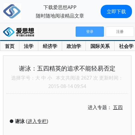
下载爱思想APP
立即下载
随时随地阅读精品文章
登录
注册
首页
法学
经济学
政治学
国际关系
社会学
谢泳：五四精英的追求不能轻易否定
选择字号：
大
中
小
本文共阅读 2627 次 更新时间：
2015-08-14 09:54
进入专题：
五四
●
谢泳
(
进入专栏
)