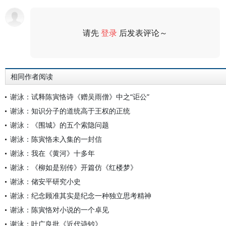
请先
登录
后发表评论～
评论
相同作者阅读
谢泳：试释陈寅恪诗《赠吴雨僧》中之“讵公”
谢泳：知识分子的道统高于王权的正统
谢泳：《围城》的五个索隐问题
谢泳：陈寅恪未入集的一封信
谢泳：我在《黄河》十多年
谢泳：《柳如是别传》开篇仿《红楼梦》
谢泳：储安平研究小史
谢泳：纪念顾准其实是纪念一种独立思考精神
谢泳：陈寅恪对小说的一个卓见
谢泳：叶广良批《近代诗钞》