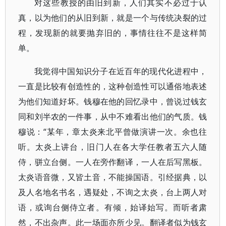
对这些教授的由旧到新，人们其实不必过于认
真，以为他们的从旧到新，就是一个与传统决裂的过
程，发现新的就要抛弃旧的，事情往往不是这样简
单。
我觉得中国知识分子在近百年的现代化进程中，
一直是比较有创造性的，这种创造性可以通俗地表述
为他们知道好坏。钱穆在他的回忆录中，曾说过钱玄
同和刘半农的一件事，从中不难看出他们的气质。钱
穆说：“某年，章太炎来北平曾做演讲一次。余也往
听。太炎上讲台，旧门人在各大学任教者五六人随
侍，骈立台侧。一人在旁作翻译，一人在后写黑板。
太炎语音微，又皆土音，不能操国语。引经据典，以
及人名地名书名，遇疑处，不询之太炎，台上两人对
语，或询台侧侍立者。有倾，始译始写。而听者肃
然，不出杂声。此一场面亦所少见。翻译者似为钱玄