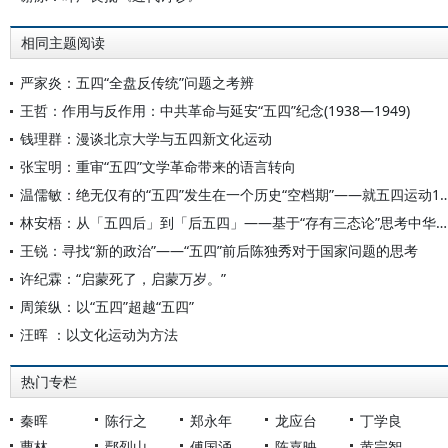
相同主题阅读
严家炎：五四“全盘反传统”问题之考辨
王哲：作用与反作用：中共革命与延安“五四”纪念(1938—1949)
钱理群：漫谈北京大学与五四新文化运动
张宝明：重审“五四”文学革命带来的语言转向
温儒敏：绝无仅有的“五四”发生在一个历史“空档期”——就五四运动
林安梧：从「五四后」到「后五四」——基于“存有三态论”思考中华文明在21世纪的角色
王锐：寻找“新的政治”——“五四”前后陈独秀对于国家问题的思考
许纪霖：“启蒙死了，启蒙万岁。”
周策纵：以“五四”超越“五四”
汪晖 ：以文化运动为方法
热门专栏
秦晖
陈行之
郑永年
龙应台
丁学良
曹林
鄢烈山
傅国涌
陈嘉映
黄宗智