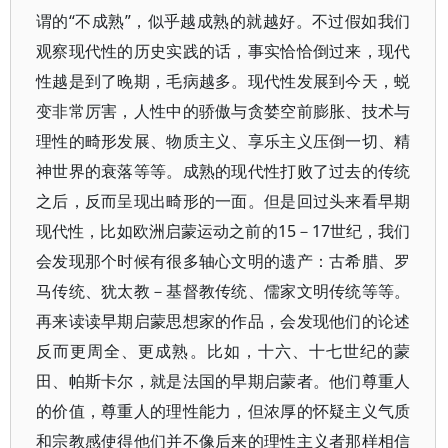
谓的“不成熟”，似乎越成熟的就越好。不过假如我们
观察现代性的历史实践的话，事实恰恰倒过来，现代
性越是到了晚期，毛病越多。现代性发展到今天，蜕
变非常厉害，人性中的骄傲与贪婪空前膨胀、技术与
理性的畸形发展、物质主义、享乐主义压倒一切、精
神世界的衰落等等。成熟的现代性打败了过去的传统
之后，反而呈现出畸形的一面。但是回过头来看早期
现代性，比如欧洲启蒙运动之前的15－17世纪，我们
会发现那个时候有很多轴心文明的遗产：古希腊、罗
马传统、犹太教－基督教传统、儒家文明传统等等。
再来读读早期启蒙思想家的作品，会发现他们的论述
反而更周全、更成熟。比如，十六、十七世纪的蒙
田、帕斯卡尔，就是法国的早期启蒙者。他们尊重人
的价值，尊重人的理性能力，但浓厚的怀疑主义气质
和宗教感使得他们并不像后来的理性主义者那样相信