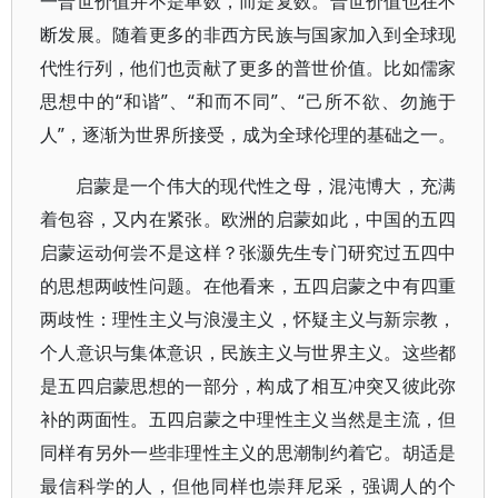
一普世价值并不是单数，而是复数。普世价值也在不
断发展。随着更多的非西方民族与国家加入到全球现
代性行列，他们也贡献了更多的普世价值。比如儒家
思想中的“和谐”、“和而不同”、“己所不欲、勿施于
人”，逐渐为世界所接受，成为全球伦理的基础之一。
启蒙是一个伟大的现代性之母，混沌博大，充满
着包容，又内在紧张。欧洲的启蒙如此，中国的五四
启蒙运动何尝不是这样？张灏先生专门研究过五四中
的思想两岐性问题。在他看来，五四启蒙之中有四重
两歧性：理性主义与浪漫主义，怀疑主义与新宗教，
个人意识与集体意识，民族主义与世界主义。这些都
是五四启蒙思想的一部分，构成了相互冲突又彼此弥
补的两面性。五四启蒙之中理性主义当然是主流，但
同样有另外一些非理性主义的思潮制约着它。胡适是
最信科学的人，但他同样也崇拜尼采，强调人的个