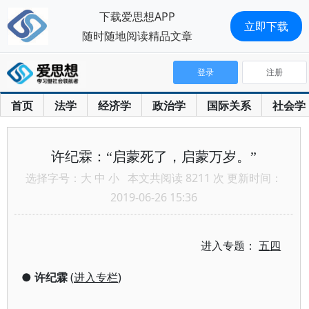
下载爱思想APP
立即下载
随时随地阅读精品文章
登录
注册
首页
法学
经济学
政治学
国际关系
社会学
许纪霖：“启蒙死了，启蒙万岁。”
选择字号：
大
中
小
本文共阅读 8211 次 更新时间：
2019-06-26 15:36
进入专题：
五四
●
许纪霖
(
进入专栏
)