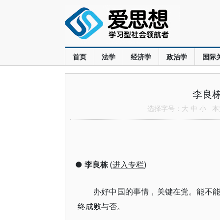
首页
法学
经济学
政治学
国际
李良
选择字号：
大
中
小
本文
●
李良栋
(
进入专栏
)
办好中国的事情，关键在党。能不
终成败与否。