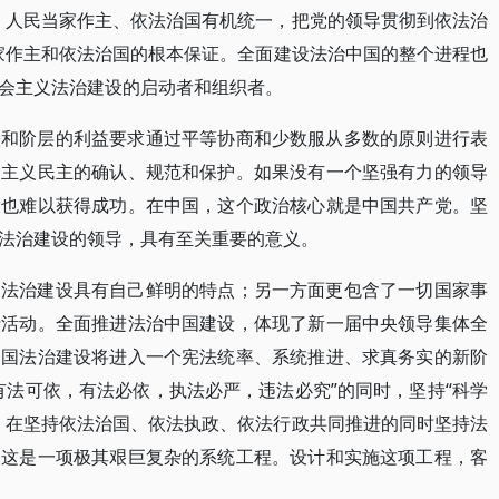
、人民当家作主、依法治国有机统一，把党的领导贯彻到依法治
家作主和依法治国的根本保证。全面建设法治中国的整个进程也
会主义法治建设的启动者和组织者。
级和阶层的利益要求通过平等协商和少数服从多数的原则进行表
会主义民主的确认、规范和保护。如果没有一个坚强有力的领导
设也难以获得成功。在中国，这个政治核心就是中国共产党。坚
法治建设的领导，具有至关重要的意义。
的法治建设具有自己鲜明的特点；另一方面更包含了一切国家事
行活动。全面推进法治中国建设，体现了新一届中央领导集体全
中国法治建设将进入一个宪法统率、系统推进、求真务实的新阶
有法可依，有法必依，执法必严，违法必究”的同时，坚持“科学
；在坚持依法治国、依法执政、依法行政共同推进的同时坚持法
，这是一项极其艰巨复杂的系统工程。设计和实施这项工程，客