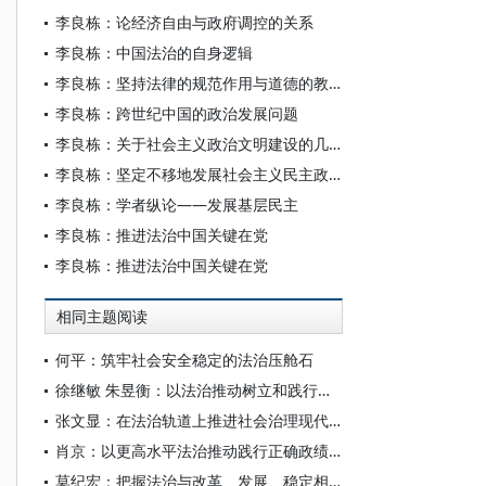
李良栋：论经济自由与政府调控的关系
李良栋：中国法治的自身逻辑
李良栋：坚持法律的规范作用与道德的教化作用相结合
李良栋：跨世纪中国的政治发展问题
李良栋：关于社会主义政治文明建设的几个问题
李良栋：坚定不移地发展社会主义民主政治
李良栋：学者纵论——发展基层民主
李良栋：推进法治中国关键在党
李良栋：推进法治中国关键在党
相同主题阅读
何平：筑牢社会安全稳定的法治压舱石
徐继敏 朱昱衡：以法治推动树立和践行正确政绩观
张文显：在法治轨道上推进社会治理现代化——《法律与社会治理》 卷首语 （代）
肖京：以更高水平法治推动践行正确政绩观
莫纪宏：把握法治与改革、发展、稳定相协同的内在逻辑