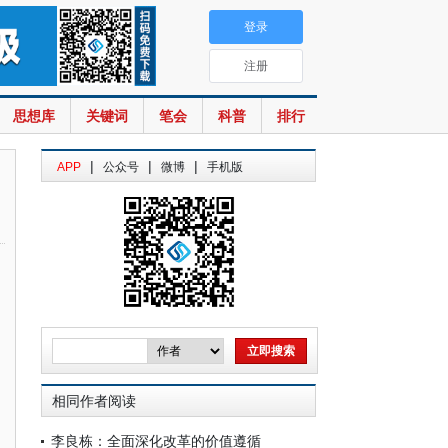
登录
注册
思想库
关键词
笔会
科普
排行
|
|
|
APP
公众号
微博
手机版
相同作者阅读
李良栋：全面深化改革的价值遵循