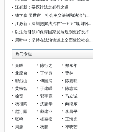
江必新：要探讨法之必行之道
钱学森 吴世宦：社会主义法制和法治与现代科学技术
江必新：深刻把握法治在“十五五”规划纲要中的战略定位
以法治引领和保障国家发展规划更好发挥战略导向作用
周叶中：坚持在法治轨道上全面建设社会主义现代化国家
热门专栏
秦晖
陈行之
郑永年
龙应台
丁学良
曹林
鄢烈山
傅国涌
陈嘉映
黄宗智
于建嵘
陈志武
徐贲
郭宇宽
马立诚
杨祖陶
沈志华
向继东
赵汀阳
戴建业
李昌平
张鸣
杨奎松
王海光
周濂
杨鹏
邓晓芒