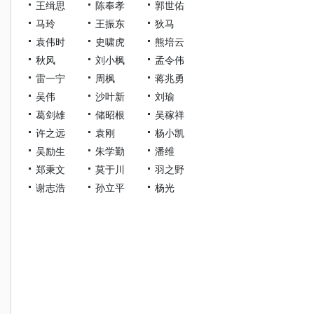
王缉思
陈奉孝
郭世佑
马玲
王振东
狄马
袁伟时
史啸虎
熊培云
秋风
刘小枫
孟令伟
雷一宁
周枫
蒋兆勇
吴伟
沙叶新
刘瑜
葛剑雄
储昭根
吴稼祥
许之远
袁刚
杨小凯
吴励生
朱学勤
潘维
郑秉文
莫于川
羽之野
谢志浩
孙立平
杨光