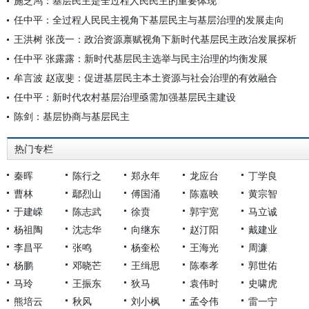
施芝鸿：基层民主是全过程人民民主的重要体现
任中平：全过程人民民主视角下基层民主与基层治理的发展走向
王洪树 张茂一：政治资源禀赋视角下新时代基层民主政治发展探析
任中平 张露露：新时代基层民主选举与民主治理的均衡发展
牟言波 赵宬斐：促进基层民主本土资源与社会治理的有效融合
任中平：新时代农村基层治理亟需加强基层民主建设
陈剑：基层协商与基层民主
热门专栏
秦晖
陈行之
郑永年
龙应台
丁学良
曹林
鄢烈山
傅国涌
陈嘉映
黄宗智
于建嵘
陈志武
徐贲
郭宇宽
马立诚
杨祖陶
沈志华
向继东
赵汀阳
戴建业
李昌平
张鸣
杨奎松
王海光
周濂
杨鹏
邓晓芒
王缉思
陈奉孝
郭世佑
马玲
王振东
狄马
袁伟时
史啸虎
熊培云
秋风
刘小枫
孟令伟
雷一宁