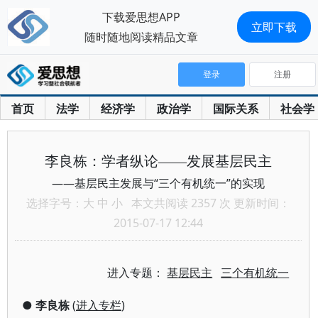
下载爱思想APP
立即下载
随时随地阅读精品文章
登录
注册
首页
法学
经济学
政治学
国际关系
社会学
李良栋：学者纵论——发展基层民主
——基层民主发展与“三个有机统一”的实现
选择字号：
大
中
小
本文共阅读 2357 次 更新时间：
2015-07-17 12:44
进入专题：
基层民主
三个有机统一
●
李良栋
(
进入专栏
)