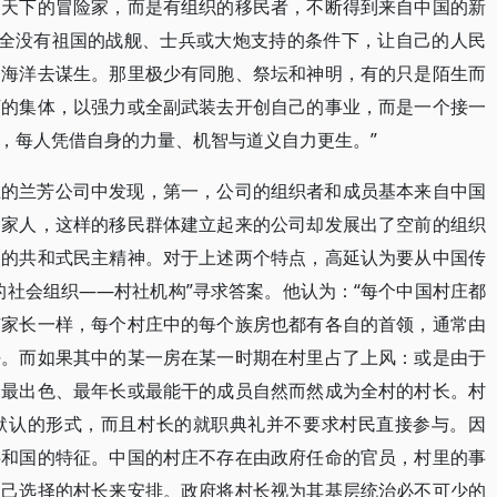
闯天下的冒险家，而是有组织的移民者，不断得到来自中国的新
完全没有祖国的战舰、士兵或大炮支持的条件下，让自己的人民
的海洋去谋生。那里极少有同胞、祭坛和神明，有的只是陌生而
万的集体，以强力或全副武装去开创自己的事业，而是一个接一
，每人凭借自身的力量、机智与道义自力更生。”
立的兰芳公司中发现，第一，公司的组织者和成员基本来自中国
客家人，这样的移民群体建立起来的公司却发展出了空前的组织
烈的共和式民主精神。对于上述两个特点，高延认为要从中国传
的社会组织——村社机构”寻求答案。他认为：“每个中国村庄都
有家长一样，每个村庄中的每个族房也都有各自的首领，通常由
任。而如果其中的某一房在某一时期在村里占了上风：或是由于
中最出色、最年长或最能干的成员自然而然成为全村的村长。村
默认的形式，而且村长的就职典礼并不要求村民直接参与。因
共和国的特征。中国的村庄不存在由政府任命的官员，村里的事
自己选择的村长来安排。政府将村长视为其基层统治必不可少的