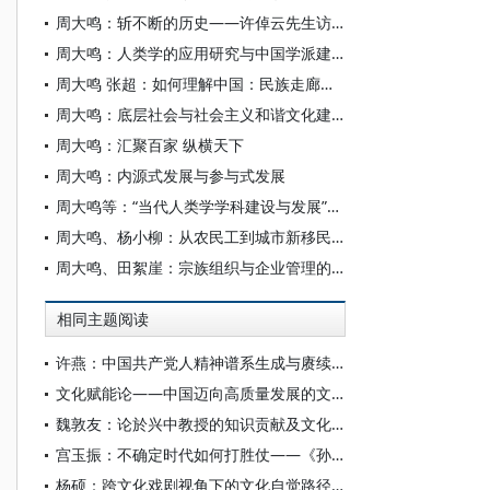
周大鸣：斩不断的历史——许倬云先生访谈录
周大鸣：人类学的应用研究与中国学派建设
周大鸣 张超：如何理解中国：民族走廊研究的历史与现实意义
周大鸣：底层社会与社会主义和谐文化建设
周大鸣：汇聚百家 纵横天下
周大鸣：内源式发展与参与式发展
周大鸣等：“当代人类学学科建设与发展”专题研讨
周大鸣、杨小柳：从农民工到城市新移民：一个概念、一种思路
周大鸣、田絮崖：宗族组织与企业管理的文化自觉
相同主题阅读
许燕：中国共产党人精神谱系生成与赓续的文化自觉
文化赋能论——中国迈向高质量发展的文化自觉
魏敦友：论於兴中教授的知识贡献及文化自觉意义
宫玉振：不确定时代如何打胜仗——《孙子兵法》的企业管理智慧
杨硕：跨文化戏剧视角下的文化自觉路径研究——以德、俄、中《理查三世》的导演创作为例