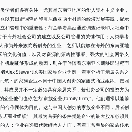
人类学者们多有关注，尤其是东南亚地区的华人资本主义企业，
尔兹以其田野调查的印度尼西亚两个村落的经济发展实践，揭示
创立和管理中的重要性；荷兰学者高延通过调查记录印尼社会中
对于海外社会公司的建立以及公司管理的关键作用；人类学者
hles认为，华人作为外来族裔所创办的企业，之所以能够在海外的东南亚地
享的文化价值，以及对资源的策略性部署、强大的社会网络支
合作机制能够形成的动因，则在于伴随着东南亚长期移民过程而
lex Stewart以美国家族企业为例，着重分析了亲属关系之
art笔下的家族企业不同于中国人创办的家族式商业组织。按照
企业，其成员并不一定必须具有亲属关系，若创办公司的投资方为
他们也称之为“家族企业(family firm)”。他们通常以能够
作的合作团体为目的。这与中国人创办的家族企业不同，后者创
族式商业组织”，其最为首要的条件就是企业的最大股东必须具
系的人：企业在选取代际继承人方面，有着非常明显的家族传承