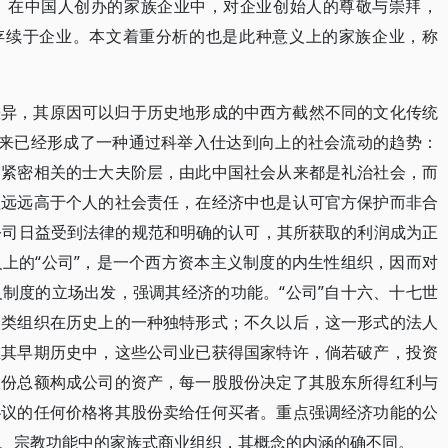
，在中国人创办的家族企业中，对企业创始人的尊敬与崇拜，
都存续于企业。本文着重分析的也是此种意义上的家族企业，称
差异，其原因可以归于历史地形成的中西方截然不同的文化传统
年来已经形成了一种通过科举入仕达到向上的社会流动的趋势：
朔紧密相关的士大夫阶层，由此中国社会从来都是礼治社会，而
益远远高于个人的社会责任，在经济中也是认可官方保护而非合
公司日益受到法律的规范和明确的认可，其所获取的利润成为正
上的“公司”，是一个西方资本主义制度的内生性组织，因而对
制度的立场出发，强调其经济的功能。“公司”自十六、十七世
人类组织在历史上的一种独特形式；不久以后，这一形式的法人
在其早期历史中，这些公司业已获得国家特许，倘若破产，投资
股份总额构成公司的资产，每一股股份决定了其股东所得红利与
协议的任何价格将其股份卖给任何买者。重点强调经济功能的公
、宗教功能中的家族式商业组织，其概念的内涵的确不同。