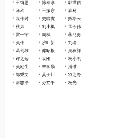
王缉思
陈奉孝
郭世佑
马玲
王振东
狄马
袁伟时
史啸虎
熊培云
秋风
刘小枫
孟令伟
雷一宁
周枫
蒋兆勇
吴伟
沙叶新
刘瑜
葛剑雄
储昭根
吴稼祥
许之远
袁刚
杨小凯
吴励生
朱学勤
潘维
郑秉文
莫于川
羽之野
谢志浩
孙立平
杨光