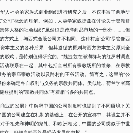
的华人社会的家族式商业组织进行研究之后，不仅丰富了两地研
“公司”概念的理解。例如，人类学家魏捷兹在讨论关于澎湖群
的集体人格的社会组织“虽然也是跨洋商品市场的一部分，……但
的方式上，与西式合股公司并不相同。这种村庙‘公司’尽管像西
方资本主义的各种后果，但其遵循的原则与西方资本主义原则全
的形式，是特别值得研究的。”魏捷兹在澎湖群岛的红罗村调查
式活动联系在一起，其中包括全村所有宗教场所的维修、在宗教
举办的宗庙宗教活动以及跨村的王爷活动。简言之，这里的“公
股份来确定各自权利与义务的宗教共同体。类似地，荷兰学者高
捷兹提到的“宗教共同体”有着相当多的共同点。
国商业的发展》中解释中国的公司制度时也提到了不同语境下关
，中国的公司建立在礼制的基础上，在公开的宣称中，其设立并不
持对于祖先和神明的祭礼。和欧洲相比，中国的公司类似于中世
建立，但却自始至终是经济发展的中枢。”