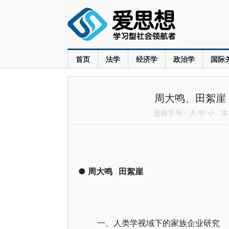
首页
法学
经济学
政治学
国际
周大鸣、田絮崖
选择字号：
大
中
小
本文
●
周大鸣
田絮崖
一、人类学视域下的家族企业研究