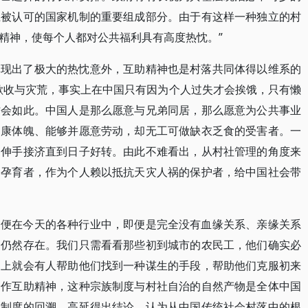
上被认可的国家机制的重要组成部分。由于有这样一种独立的村
精神，使每个人都对公共福利具有高度热忱。”
体现出了极大的热忱意外，互助精神也是村落共同体得以维系的
歉收与灾荒，事实上在中国只有因为个人过失才会挨饿，只有懒
才会如此。中国人是那么愿意与兄弟同居，那么愿意为公共事业
健康体魄、能够并愿意劳动，却无工可做缺衣乏食的受害者。一
备伸手接济直到日子好转。由此不难看出，从村社管理的角度来
的孕育者，作为个人赖以抵抗天灾人祸的保护者，给中国社会带
即便在今天的各种行业中，即便是完全没有血缘关系、亲缘关系
神仍然存在。我们只需看看那些初到城市的农民工，他们确实必
马上就会有人帮助他们找到一种谋生的手段，帮助他们克服初来
合作互助精神，这种宗族制度与村社自治的自然产物是全体中国
社制度的回溯，高延得出结论，认为从中国传统社会村落中的根