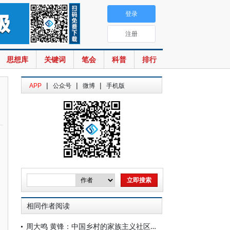
登录
注册
思想库
关键词
笔会
科普
排行
|
|
|
APP
公众号
微博
手机版
相同作者阅读
周大鸣 黄锋：中国乡村的家族主义社区及其发展演化——基于葛学溥凤凰村研究的进一步讨论