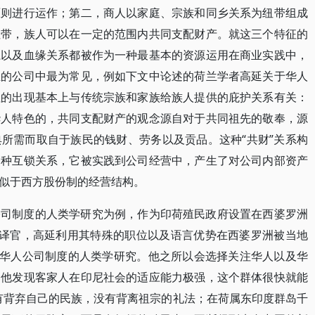
原则进行运作；第二，商人以家庭、宗族和同乡关系为纽带组成
纽带，族人可以在一定的范围内共同支配财产。就这三个特征的
系以及血缘关系都被作为一种最基本的资源运用在商业实践中，
立的公司中最为常见，例如下文中论述的荷兰学者高延关于华人
征的出现基本上与传统宗族和家族给族人提供的庇护关系有关：
华人特色的，共同支配财产的观念源自对于共同祖先的敬奉，源
所需而取自于族民的钱财、劳务以及贡品。这种“共财”关系构
一种互锁关系，它被实践到公司经营中，产生了对公司内部资产
似于西方股份制的经营结构。
公司制度的人类学研究为例，作为印荷殖民政府设置在西婆罗洲
翻译官，高延利用其特殊的职位以及语言优势在西婆罗洲被当地
行华人公司制度的人类学研究。他之所以会选择关注华人以及华
，他发现客家人在印尼社会的适应能力极强，这个群体很快就能
有背弃自己的民族，没有背离祖宗的礼法；在荷属东印度群岛千