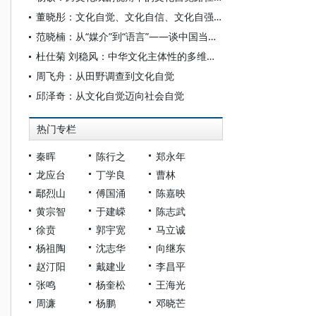
董晓彤：文化自觉、文化自信、文化自强：理解习近平文化思想的三重视角
范晓楠：从“媒介”到“语言”——谈中国当代油画的文化自觉
杜仕菊 刘稳风：中华文化主体性的多维哲学阐释
周飞舟：从田野调查到文化自觉
邱泽奇：从文化自觉迈向社会自觉
热门专栏
秦晖
陈行之
郑永年
龙应台
丁学良
曹林
鄢烈山
傅国涌
陈嘉映
黄宗智
于建嵘
陈志武
徐贲
郭宇宽
马立诚
杨祖陶
沈志华
向继东
赵汀阳
戴建业
李昌平
张鸣
杨奎松
王海光
周濂
杨鹏
邓晓芒