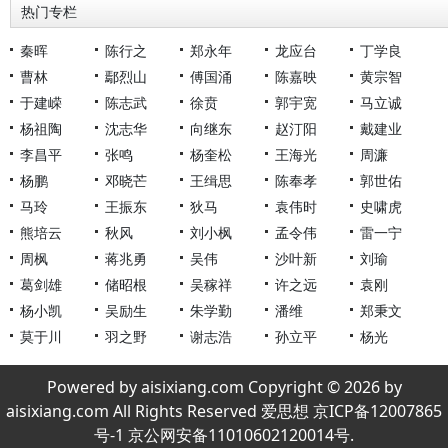
热门专栏
秦晖
陈行之
郑永年
龙应台
丁学良
曹林
鄢烈山
傅国涌
陈嘉映
黄宗智
于建嵘
陈志武
徐贲
郭宇宽
马立诚
杨祖陶
沈志华
向继东
赵汀阳
戴建业
李昌平
张鸣
杨奎松
王海光
周濂
杨鹏
邓晓芒
王缉思
陈奉孝
郭世佑
马玲
王振东
狄马
袁伟时
史啸虎
熊培云
秋风
刘小枫
孟令伟
雷一宁
周枫
蒋兆勇
吴伟
沙叶新
刘瑜
葛剑雄
储昭根
吴稼祥
许之远
袁刚
杨小凯
吴励生
朱学勤
潘维
郑秉文
莫于川
羽之野
谢志浩
孙立平
杨光
Powered by aisixiang.com Copyright © 2026 by
aisixiang.com All Rights Reserved 爱思想 京ICP备12007865
号-1 京公网安备11010602120014号.