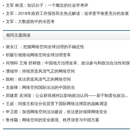
文军 林茂：知识分子：一个概念的社会学考评
文军：2018年政府工作报告民生热点解读：追求更平衡更充分的发展
文军：大数据热中的冷思考
相同主题阅读
谢永江 ：把握网络空间全球治理的不确定性
积极引领推动网络空间全球治理变革
何增科 王海 舒耕德：中国地方治理改革、政治参与和政治合法性初探
濮端华：持续营造风清气正的网络空间
陈刚：依法营造风清气正的网络空间
支振锋：网络空间国际法治的中国担当
郑建君 吴润琏：公众获得感何以影响政治认同——基于制度化政治参与和政治价值观的分析
王超：间接主权论分化背景下国际网络法博弈的战略调适
申卫星：加强网络空间法治建设，依法更好保障网络安全
鲁传颖：网络空间的安全困境、秩序演变与中国方案