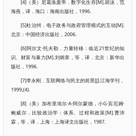
[4]（美）尼葛洛庞帝．数字化生存[M].胡泳，范
海燕，译．海口：海南出版社，1996.
[5]杜治州．电子政务与政府管理模式的互动[M].
北京：中国经济出版社，2006.
[6]阿尔文·托夫勒．力量转移：临近21世纪的知
识、财富与暴力[M].刘炳章，等，译．北京：新华出
版社，1996.
[7]李永刚．互联网络与民主的前景[J].江海学刊，
1999,(4).
[8]（美）加布里埃尔·A·阿尔蒙德，小G·宾厄姆·
鲍威尔．比较政治学：体系、过程和政策[M].曹沛
霖，等，译．上海：上海译文出版社，1987.