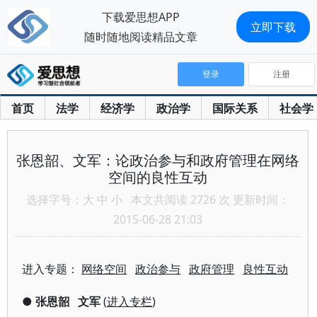
下载爱思想APP
立即下载
随时随地阅读精品文章
登录
注册
首页
法学
经济学
政治学
国际关系
社会学
张恩韶、文军：论政治参与和政府管理在网络
空间的良性互动
选择字号：
大
中
小
本文共阅读 2726 次 更新时间：
2015-06-28 21:03
进入专题：
网络空间
政治参与
政府管理
良性互动
●
张恩韶
文军
(
进入专栏
)