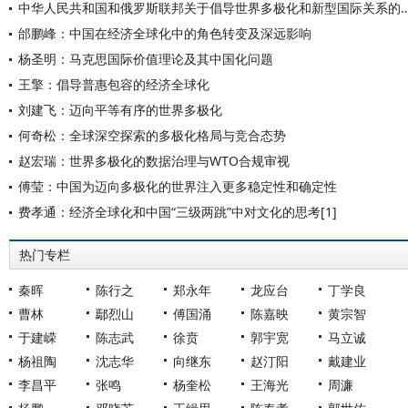
中华人民共和国和俄罗斯联邦关于倡导世界多极化和新
邰鹏峰：中国在经济全球化中的角色转变及深远影响
杨圣明：马克思国际价值理论及其中国化问题
王擎：倡导普惠包容的经济全球化
刘建飞：迈向平等有序的世界多极化
何奇松：全球深空探索的多极化格局与竞合态势
赵宏瑞：世界多极化的数据治理与WTO合规审视
傅莹：中国为迈向多极化的世界注入更多稳定性和确定性
费孝通：经济全球化和中国“三级两跳”中对文化的思考[1]
热门专栏
秦晖
陈行之
郑永年
龙应台
丁学良
曹林
鄢烈山
傅国涌
陈嘉映
黄宗智
于建嵘
陈志武
徐贲
郭宇宽
马立诚
杨祖陶
沈志华
向继东
赵汀阳
戴建业
李昌平
张鸣
杨奎松
王海光
周濂