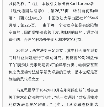
以优先权。”（注：本段引文原出自Karl Larenz著：
《现代德国法哲学》，第26,33页；转引自何勤华
著：《西方法学史》，中国政法大学出版社1996年6
月版，第225页。）由于每一个法秩序都是有缺陷和
空白的，因而需要法官善于发现规则的目的，通过创
造性的、合理的解释去平衡互相冲突的利益。
20世纪，西方法学三足鼎立，其中社会法学派专
门对利益问题进行了特别研究。庞德曾经对利益作
了“门捷列夫元素周期表式”的详细分类，帕特森甚至
称之为庞德对法哲学最为卓越的贡献，是本世纪最富
教益的思想理念之一。
马克思最早于1842年10月在刚刚跨出校门后参加
关于林木盗窃法的辩论时，“第一次遇到了对所谓物质
利益发表意见的难事。”（注：《马克思恩格斯选