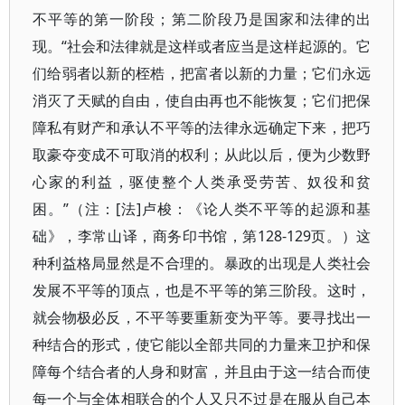
不平等的第一阶段；第二阶段乃是国家和法律的出
现。“社会和法律就是这样或者应当是这样起源的。它
们给弱者以新的桎梏，把富者以新的力量；它们永远
消灭了天赋的自由，使自由再也不能恢复；它们把保
障私有财产和承认不平等的法律永远确定下来，把巧
取豪夺变成不可取消的权利；从此以后，便为少数野
心家的利益，驱使整个人类承受劳苦、奴役和贫
困。”（注：[法]卢梭：《论人类不平等的起源和基
础》，李常山译，商务印书馆，第128-129页。）这
种利益格局显然是不合理的。暴政的出现是人类社会
发展不平等的顶点，也是不平等的第三阶段。这时，
就会物极必反，不平等要重新变为平等。要寻找出一
种结合的形式，使它能以全部共同的力量来卫护和保
障每个结合者的人身和财富，并且由于这一结合而使
每一个与全体相联合的个人又只不过是在服从自己本