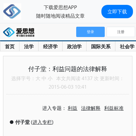
下载爱思想APP
立即下载
随时随地阅读精品文章
登录
注册
首页
法学
经济学
政治学
国际关系
社会学
付子堂：利益问题的法律解释
选择字号：
大
中
小
本文共阅读 4137 次 更新时间：
2015-06-03 10:41
进入专题：
利益
法律解释
利益标准
●
付子堂
(
进入专栏
)