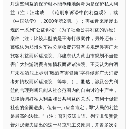
对这些利益的保护就不能单纯地解释为是保护私人利
益（注：汪建成：《论刑事诉讼中的利益观》，载
《中国法学》，2000年第2期。）；再如近来屡屡出
现的一系列“公益诉讼”（为了社会公共利益的诉讼）
案件（注：比较典型的是王海打假案件，另外还有：
葛锐认为郑州火车站公厕收费违背有关规定侵害广大
旅客利益而诉诸法院、邱建东认为黄山市规划不当侵
害广大旅游消费者知情权而诉诸法院、王英认为白酒
厂未在酒瓶上标明“喝酒有害健康”字样侵害广大消费
者知情权而诉诸法院，等等。）。显然，涉及公共利
益的合理判断只能从社会范围内的自由讨论中产生，
法律协调好私人利益和公共利益的关系，有利于促进
社会的全面进步。但有一点应当肯定，即“人民的利益
是最高的法律。”（注：普列汉诺夫语。列宁非常赞赏
普列汉诺夫提出的这一马克思主义原则，并曾多次引