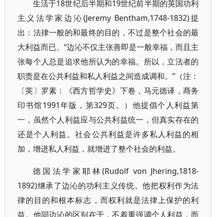
生活于18世纪后半期和19世纪前半期的英国功利
主义法学家边沁(Jeremy Bentham,1748-1832)提
出：法律一般的和最终的目的，不过是整个社会的最
大利益而已。“边沁不仅主张善即是一般幸福，而且主
张每个人总是追求他所认为的幸福。所以，立法者的
职责是在公共利益和私人利益之间造成调和。”（注：
〔英〕罗素：《西方哲学史》下卷，马元德译，商务
印书馆1991年版，第329页。）他提倡个人利益第
一，虽然个人利益应与公共利益统一，但真实存在的
还是个人利益。社会公共利益是许多私人利益的相
加，增进私人利益，就增进了整个社会的利益。
德国法学家耶林(Rudolf von Jhering,1818-
1892)继承了边沁的功利主义传统。他把权利作为法
律的目的和根本标志，而权利就是法律上保护的利
益。他同边沁的区别在于，不着重强调个人利益，而