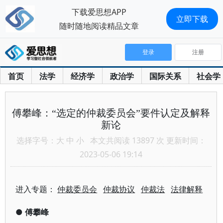
下载爱思想APP
立即下载
随时随地阅读精品文章
登录
注册
首页
法学
经济学
政治学
国际关系
社会学
傅攀峰：“选定的仲裁委员会”要件认定及解释
新论
选择字号：
大
中
小
本文共阅读 13897 次 更新时间：
2023-05-06 19:14
进入专题：
仲裁委员会
仲裁协议
仲裁法
法律解释
●
傅攀峰