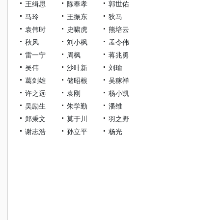
王缉思
陈奉孝
郭世佑
马玲
王振东
狄马
袁伟时
史啸虎
熊培云
秋风
刘小枫
孟令伟
雷一宁
周枫
蒋兆勇
吴伟
沙叶新
刘瑜
葛剑雄
储昭根
吴稼祥
许之远
袁刚
杨小凯
吴励生
朱学勤
潘维
郑秉文
莫于川
羽之野
谢志浩
孙立平
杨光