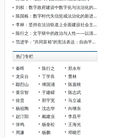
刘权：数字政府建设中数字化与法治化的融合
陈国栋：数字时代失信惩戒法治化的新进路：从制裁失信到管控风险
李林：坚持在法治轨道上全面建设社会主义现代化国家
陈行之：文字狱中的政治与人性——以清代庄廷鑨明史案为例
范进学：“共同富裕”的宪法表达：自由平等共享与法治国
热门专栏
秦晖
陈行之
郑永年
龙应台
丁学良
曹林
鄢烈山
傅国涌
陈嘉映
黄宗智
于建嵘
陈志武
徐贲
郭宇宽
马立诚
杨祖陶
沈志华
向继东
赵汀阳
戴建业
李昌平
张鸣
杨奎松
王海光
周濂
杨鹏
邓晓芒