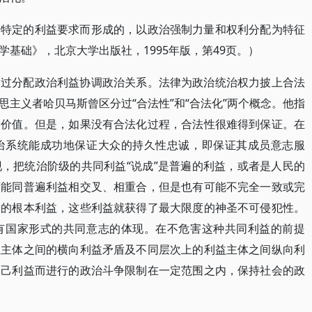
于特定的利益要求而形成的，以政治强制力量和权利分配为特征
基础》，北京大学出版社，1995年版，第49页。）
通过分配政治利益协调政治关系。法律为政治统治权力披上合法
主义者哈贝马斯曾区分过“合法性”和“合法化”两个概念。他指
的价值。但是，如果没有合法化过程，合法性很难得到保证。在
治系统能成功地保证大众的持久性忠诚，即保证其成员意志服
，把统治阶级的共同利益“说成”是普遍的利益，或者是人民的
可能同普遍利益相交叉、相重合，但是也有可能不完全一致或完
家的根本利益，这些利益就获得了最大限度的神圣不可侵犯性。
有国家形式的共同意志的体现。在不危害这种共同利益的前提
益主体之间的横向利益矛盾及不同层次上的利益主体之间纵向利
自己利益而进行的政治斗争限制在一定范围之内，保持社会的政