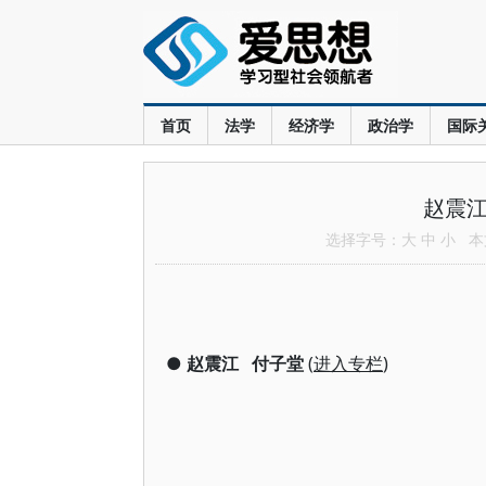
首页
法学
经济学
政治学
国际
赵震江
选择字号：
大
中
小
本文
●
赵震江
付子堂
(
进入专栏
)