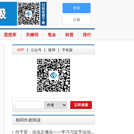
登录
注册
思想库
关键词
笔会
科普
排行
|
|
|
APP
公众号
微博
手机版
相同作者阅读
付子堂：法治之魂论——学习习近平法治思想关于法治根本保证论述