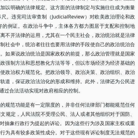
式加以明确的法律规定。这方面的法律制定与实施往往成为衡量
违宪司法审查制（JudicialReview）对欧美政治理论和政
好的例证。在政治斗争中，主体各方都力图居于支配和控制地
，离不开法律的运用，尤其在一个民主社会，政治统治就是法律
专制社会中，统治者往往也要用法律的手段使自己的政治统治合
认。如果说政治统治是国家政权的前提，那么政治管理就是国家
行政强制方法和思想教化方法等等，但以市场经济为经济基础的
律使政治权力规范化。把政治领导、政治决策、政治组织、政治
律轨道，保证政治法治化的形成和维持。此外，法律还为公民进
通过合法活动实现对政府相应的控制。
为的规范功能是有一定限度的，并非任何法律部门都能规范任何
明文规定，人民法院不受理公民、法人或者其他组织对于国防、
理对抽象行政行为提起的诉讼。因为这些行为涉及国家主权或重
些行为具有较多政策性成分。对于这些现有诉讼制度无法规范的