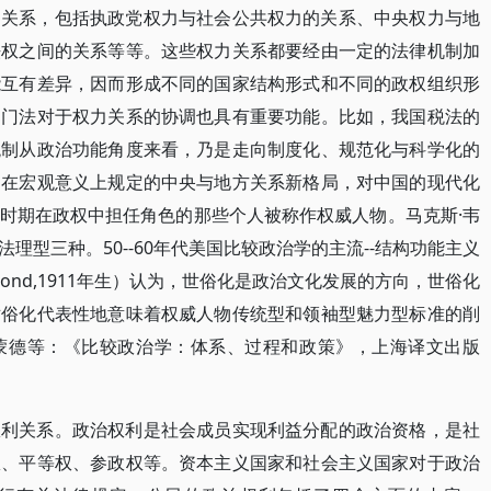
力关系，包括执政党权力与社会公共权力的关系、中央权力与地
法权之间的关系等等。这些权力关系都要经由一定的法律机制加
能互有差异，因而形成不同的国家结构形式和不同的政权组织形
部门法对于权力关系的协调也具有重要功能。比如，我国税法的
税制从政治功能角度来看，乃是走向制度化、规范化与科学化的
它在宏观意义上规定的中央与地方关系新格局，对中国的现代化
时期在政权中担任角色的那些个人被称作权威人物。马克斯·韦
理型三种。50--60年代美国比较政治学的主流--结构功能主义
Almond,1911年生）认为，世俗化是政治文化发展的方向，世俗化
世俗化代表性地意味着权威人物传统型和领袖型魅力型标准的削
蒙德等：《比较政治学：体系、过程和政策》，上海译文出版
权利关系。政治权利是社会成员实现利益分配的政治资格，是社
权、平等权、参政权等。资本主义国家和社会主义国家对于政治