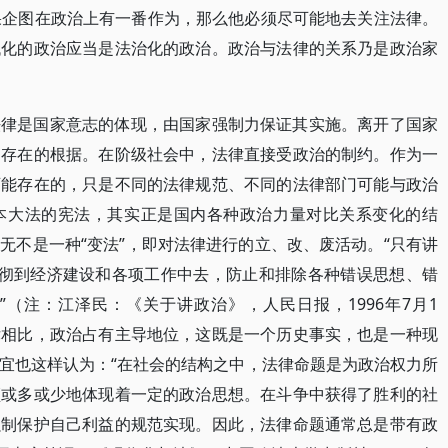
果企图在政治上有一番作为，那么他必须尽可能地去关注法律。
代化的政治应当是法治化的政治。政治与法律的关系乃是政治家
法律是国家意志的体现，由国家强制力保证其实施。离开了国家
了存在的根据。在阶级社会中，法律直接受政治的制约。作为一
可能存在的，只是不同的法律规范、不同的法律部门可能与政治
本大法的宪法，其实正是国内各种政治力量对比关系变化的结
无不是一种“变法”，即对法律进行的立、改、废活动。“只有讲
贯彻到经济建设和各项工作中去，防止和排除各种错误思想、错
（注：江泽民：《关于讲政治》，人民日报，1996年7月1
律相比，政治占有主导地位，这既是一个历史事实，也是一种现
宜也这样认为：“在社会的结构之中，法律命题是为政治权力所
须或多或少地体现着一定的政治思想。在斗争中获得了胜利的社
强制保护自己利益的规范实现。因此，法律命题通常总是带有政