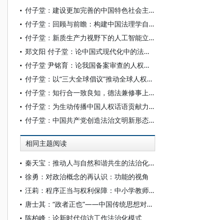
付子堂：建设更加完善的中国特色社会主义法治体系
付子堂：回顾与前瞻：构建中国法理学自主知识体系
付子堂：新质生产力视野下的人工智能立法研究
郑文阳 付子堂：论中国式现代化中的法治自信
付子堂 尹铭育：论我国备案审查的人权保障功能
付子堂：以“三大全球倡议”推动全球人权治理
付子堂：知行合一致良知，德法兼修事上练
付子堂：为生动传播中国人权话语贡献力量
付子堂：中国共产党创造法治文明新形态的历史叙事
相同主题阅读
秦天宝：推动人与自然和谐共生的法治化路径
徐勇：对政治概念的再认识：功能的视角
汪莉：程序正当与权利保障：中小学教师师德失范治理的法治化调适
唐士其：“政者正也”——中国传统思想对政治的融贯性理解
陈柏峰：论新时代信访工作法治化模式