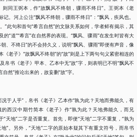
》则同王弼本，作“故飘风不终朝，骤雨不终日”。王弼本《老
言标记。河上公注“飘风不终朝，骤雨不终日”：“飘风，疾风也。
。”此句和首句“希言自然”的文脉关系如何，学者鲜有揭示，其
及的“道”“希言”在自然界的表现。“飘风、骤雨”在发生时皆有大
朝、不终日”的不会持久义，说明“飘风、骤雨”即便有声音，像
本《老子》“故飘风不终朝”的“故”则是上下两句句义紧密相连的
及帛书《老子》甲本、乙本中无“故”字，则表明已不明“飘风不
言自然”推论出来的，故妄删“故”字。
而况于人乎”，帛书《老子》乙本作“孰为此？天地而弗能久，有
藏的西汉中期竹简本《老子》作“孰为此？天地弗能久，而兄
“天地”二字是否重复。首先，即便“天地”二字不重复，“孰为
天地”。另外，“天地”二字的原始本疑其下有重文符号，而帛书