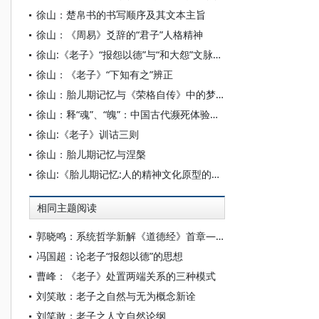
徐山：楚帛书的书写顺序及其文本主旨
徐山：《周易》爻辞的“君子”人格精神
徐山:《老子》“报怨以德”与“和大怨”文脉梳理
徐山：《老子》“下知有之”辨正
徐山：胎儿期记忆与《荣格自传》中的梦及幻象
徐山：释“魂”、“魄”：中国古代濒死体验的字形记录
徐山:《老子》训诂三则
徐山：胎儿期记忆与涅槃
徐山:《胎儿期记忆:人的精神文化原型的发现》第二版序言及目录
相同主题阅读
郭晓鸣：系统哲学新解《道德经》首章——形上演绎老子的道-有-无三角
冯国超：论老子“报怨以德”的思想
曹峰：《老子》处置两端关系的三种模式
刘笑敢：老子之自然与无为概念新诠
刘笑敢：老子之人文自然论纲