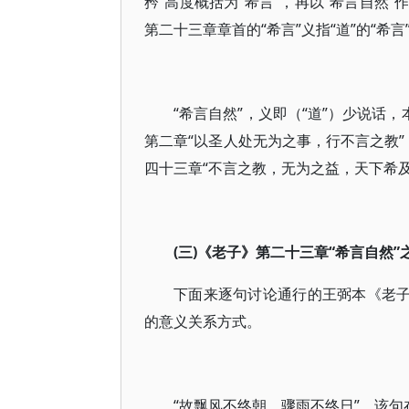
矜”高度概括为“希言”，再以“希言自然
第二十三章章首的“希言”义指“道”的“希言
“希言自然”，义即（“道”）少说话
第二章“以圣人处无为之事，行不言之教”
四十三章“不言之教，无为之益，天下希及
(三)《老子》第二十三章“希言自然
下面来逐句讨论通行的王弼本《老子
的意义关系方式。
“故飘风不终朝，骤雨不终日”，该句