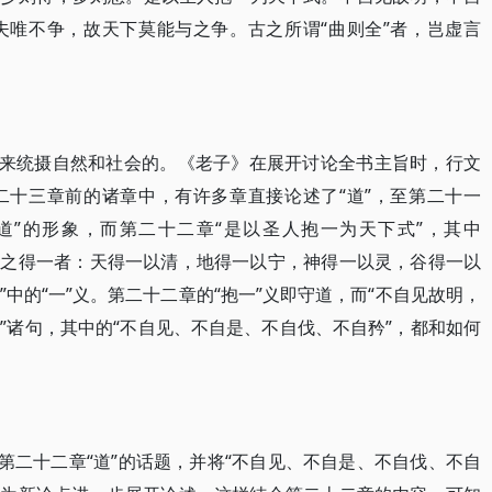
夫唯不争，故天下莫能与之争。古之所谓“曲则全”者，岂虚言
”来统摄自然和社会的。《老子》在展开讨论全书主旨时，行文
二十三章前的诸章中，有许多章直接论述了“道”，至第二十一
“道”的形象，而第二十二章“是以圣人抱一为天下式”，其中
“昔之得一者：天得一以清，地得一以宁，神得一以灵，谷得一以
中的“一”义。第二十二章的“抱一”义即守道，而“不自见故明，
”诸句，其中的“不自见、不自是、不自伐、不自矜”，都和如何
第二十二章“道”的话题，并将“不自见、不自是、不自伐、不自