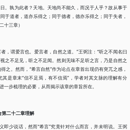
终日。孰为此者？天地。天地尚不能久，而况于人乎？故从事于
。同于道者，道亦乐得之；同于德者，德亦乐得之；同于失者，
二十三章）
言者，谓爱言也。爱言者，自然之道。”王弼注：“听之不闻名曰
，视之不足见，听之不足闻。然则无味不足听之言，乃是自然之
均得之。然而，“希言自然”作为论点在章首出现仍有突兀之感，
尤其是章末“信不足焉，有不信焉”，学者对其文脉的理解有分
进一步梳理的必要，从而揭示该章的章旨所在。
结合第二十二章理解
”义即少说话，然而“希言”究竟针对什么而言，并未明说。王弼