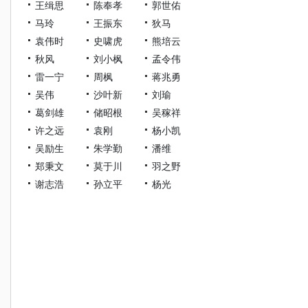
王缉思
陈奉孝
郭世佑
马玲
王振东
狄马
袁伟时
史啸虎
熊培云
秋风
刘小枫
孟令伟
雷一宁
周枫
蒋兆勇
吴伟
沙叶新
刘瑜
葛剑雄
储昭根
吴稼祥
许之远
袁刚
杨小凯
吴励生
朱学勤
潘维
郑秉文
莫于川
羽之野
谢志浩
孙立平
杨光