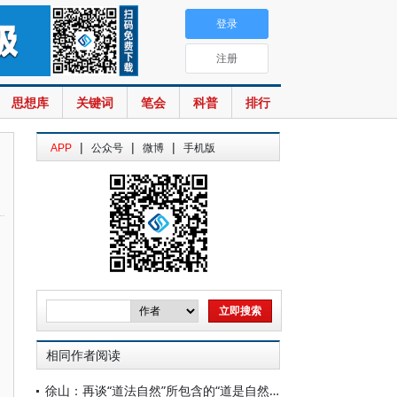
登录
注册
思想库
关键词
笔会
科普
排行
|
|
|
APP
公众号
微博
手机版
相同作者阅读
徐山：再谈“道法自然”所包含的“道是自然的”命题