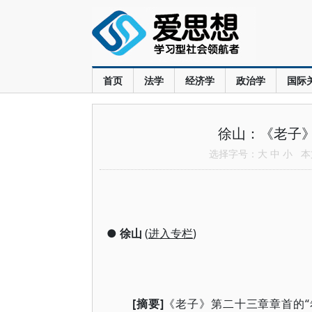
首页
法学
经济学
政治学
国际
徐山：《老子》
选择字号：
大
中
小
本文
●
徐山
(
进入专栏
)
[摘要]
《老子》第二十三章章首的“