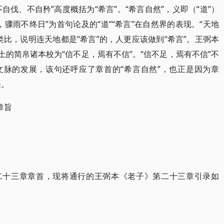
自伐、不自矜”高度概括为“希言”。“希言自然”，义即（“道”）
骤雨不终日”为首句论及的“道”“希言”在自然界的表现。“天地
比，说明连天地都是“希言”的，人更应该做到“希言”。王弼本
土的简帛诸本校为“信不足，焉有不信”。“信不足，焉有不信”不
文脉的发展，该句还呼应了章首的“希言自然”，也正是因为章
任。
章旨
第二十三章章首，现将通行的王弼本《老子》第二十三章引录如