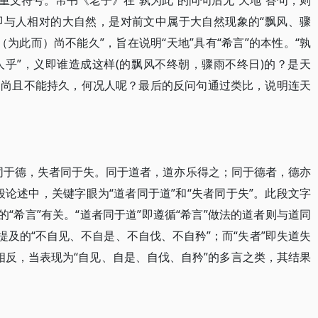
文符号。帛书《老子》在“孰为此”的问句后无“天地”答句，则
义即与人相对的大自然，是对前文中属于大自然现象的“飘风、骤
（为此而）尚不能久”，旨在说明“天地”具有“希言”的本性。“孰
乎”，义即谁造成这样(的飘风不终朝，骤雨不终日)的？是天
）尚且不能持久，何况人呢？最后的反问句通过类比，说明连天
同于德，失者同于失。同于道者，道亦乐得之；同于德者，德亦
论述中，关键字眼为“道者同于道”和“失者同于失”。此段文字
的“希言”有关。“道者同于道”即遵循“希言”做法的道者则与道同
提及的“不自见、不自是、不自伐、不自矜”；而“失者”即失道失
恰相反，当表现为“自见、自是、自伐、自矜”的多言之类，其结果