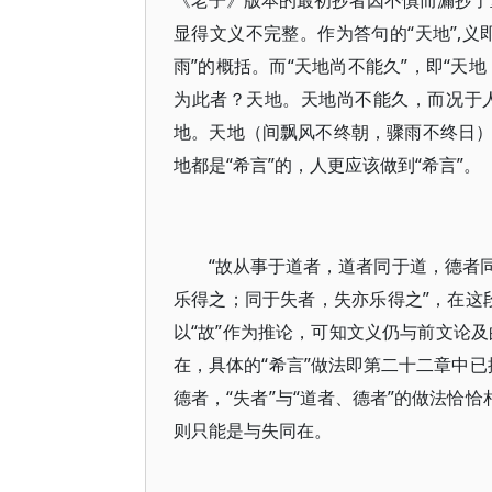
《老子》版本的最初抄者因不慎而漏抄了重
显得文义不完整。作为答句的“天地”,
雨”的概括。而“天地尚不能久”，即“天地
为此者？天地。天地尚不能久，而况于人
地。天地（间飘风不终朝，骤雨不终日
地都是“希言”的，人更应该做到“希言”。
“故从事于道者，道者同于道，德者
乐得之；同于失者，失亦乐得之”，在这段
以“故”作为推论，可知文义仍与前文论及
在，具体的“希言”做法即第二十二章中已
德者，“失者”与“道者、德者”的做法恰
则只能是与失同在。