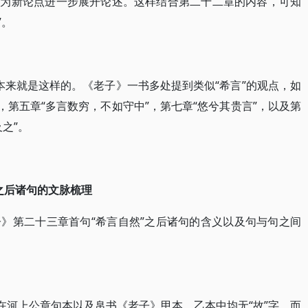
”作为新论点进一步展开论述。这样结合第二十二章的内容，可知
”。
，本来就是这样的。《老子》一书多处提到类似“希言”的观点，如
，第五章“多言数穷，不如守中”，第七章“悠兮其贵言”，以及第
之”。
”之后诸句的文脉梳理
》第二十三章首句“希言自然”之后诸句的含义以及句与句之间
在河上公章句本以及帛书《老子》甲本、乙本中均无“故”字，而