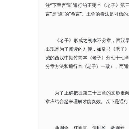
注“下章言”即通行的王弼本《老子》第
言”是“道”的“希言”。王弼的看法是可信的
《老子》形成之初本不分章，西汉
出现是为了阅读的方便，如帛书《老子
藏的西汉中期竹简本《老子》分七十七
分章方法和通行本《老子》一致），而通
为了正确把握第二十三章的文脉走向
章应结合起来理解才能奏效。以下是通行
曲则全，枉则直，洼则盈，敝则新