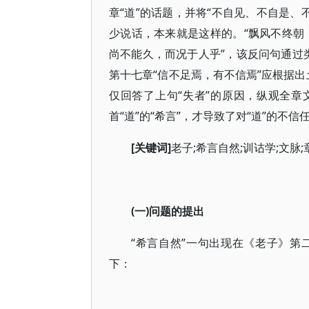
章“道”的话题，并将“不自见、不自是、不
少说话，本来就是这样的。“飘风不终朝，
尚不能久，而况于人乎”，该反问句通过类
第十七章“信不足焉，有不信焉”应根据出
仅回答了上句“失者”的原因，纵观全章
首“道”的“希言”，才导致了对“道”的不信
[关键词]
老子;希言自然;训诂学;文脉;
(一)问题的提出
“希言自然”一句出现在《老子》
下：