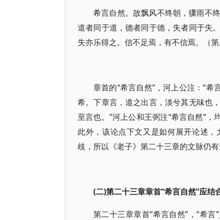
希言自然。故飘风不终朝，骤雨不
道者同于道，德者同于德，失者同于失
失亦乐得之。信不足焉，有不信焉。（第
章首的“希言自然”，河上公注：“希
希。下章言，道之出言，淡兮其无味也
至言也。”河上公和王弼注“希言自然”，
此外，该论点下文又是如何展开论述，
歧，所以《老子》第二十三章的文脉仍有
(二)第二十三章章首“希言自然”应
第二十三章章首“希言自然”，“希言