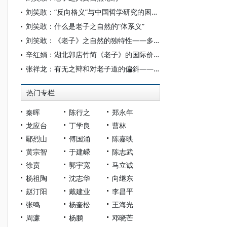
刘笑敢：“反向格义”与中国哲学研究的困境——以老子之道的诠释为例
刘笑敢：什么是老子之自然的“体系义”
刘笑敢：《老子》之自然的独特性——多元视角的思考与发现
辛红娟：湖北郭店竹简《老子》的国际价值
张祥龙：有无之辩和对老子道的偏斜——从郭店楚简《老子》甲本“天下之物生于有/无”章谈起
热门专栏
秦晖
陈行之
郑永年
龙应台
丁学良
曹林
鄢烈山
傅国涌
陈嘉映
黄宗智
于建嵘
陈志武
徐贲
郭宇宽
马立诚
杨祖陶
沈志华
向继东
赵汀阳
戴建业
李昌平
张鸣
杨奎松
王海光
周濂
杨鹏
邓晓芒