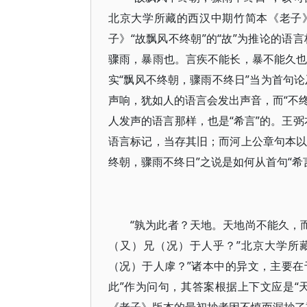
北京大学所藏的西汉中期竹简本《老子
子》“故飘风不终朝”的“故”为推论的语
骤雨，暴雨也。言疾不能长，暴不能久也
实“飘风不终朝，骤雨不终日”当为首句论
声响，犹如人的语言会发出声音，而“不终
人发声的语言那样，也是“希言”的。王弼
语言标记，当存其旧；而河上公章句本以
终朝，骤雨不终日”之说是如何从首句“希
“孰为此者？天地。天地尚不能久，
（又）兄（况）于人乎？”北京大学所
（况）于人虖？”诸本中的异文，主要在于
此”作为问句，其答案根据上下文应是“