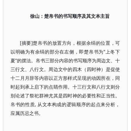
徐山：楚帛书的书写顺序及其文本主旨
[摘要]楚帛书的放置方向，根据余绢的位置，可
以明确为有余绢的部分在左侧，即楚帛书为“上冬下
夏”的摆法。帛书三部分内容的书写顺序为周边文、十
三行文、八行文。周边文中的四木（四时神）是促使
十二月月辞等内容以正方形样式呈现的动因所在，同
时起到承上启下的点睛作用。十三行文和八行文则分
别论述了祭祀群神尤其是四时神的必要性和正当性。
帛书的性质, 从文本构成的逻辑顺序的起点来分析，
应属历忌之书。