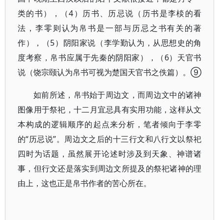
类的书），（4）历书、历忌说（历书是李棪的看
法，李零则认为帛书是一部与历忌之书有关的著
作），（5）阴阳家说（李学勤认为，从思想史的角
度考察，帛书应属于先秦的阴阳家），（6）天官书
说（饶宗颐认为帛书可视为楚国天官书之佚篇）。⑨
如前所述，帛书始于周边文，而周边文中的诸神
图像用于祭祀，十二月宜忌具有实用功能，这样从文
本构成的逻辑顺序的起点来分析，笔者倾向于李零
的“历忌说”。周边文之后的十三行文和八行文以祭祀
四时为话题，虽然展开论述时涉及到天象、神谱诸
事，但行文还是落实到周边文所提及的祭祀诸神的理
由上，这也正是帛书作者的苦心所在。