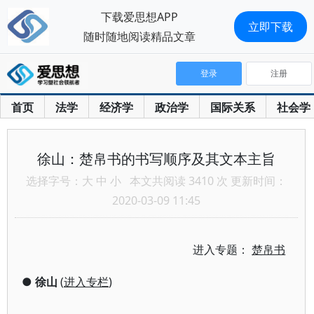
下载爱思想APP
立即下载
随时随地阅读精品文章
登录
注册
首页
法学
经济学
政治学
国际关系
社会学
徐山：楚帛书的书写顺序及其文本主旨
选择字号：
大
中
小
本文共阅读 3410 次 更新时间：
2020-03-09 11:45
进入专题：
楚帛书
●
徐山
(
进入专栏
)