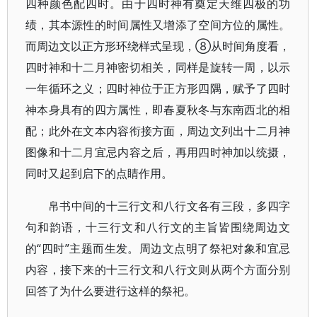
四种颜色配四时。由于四时神有奠定天维四极的功
绩，其本源性的时间属性又增添了空间方位的属性。
而周边文以正方形环绕样式呈现，⑧从时间角度看，
四时神和十二月神密切相关，同样是旋转一周，以示
一年循环之义；四时神位于正方形四隅，赋予了四时
神本身具有的四方属性，即春夏秋冬与东南西北的相
配；此外在文本内容衔接方面，周边文列出十二月神
图像和十二月宜忌内容之后，再用四时神加以统摄，
同时又起到启下的点睛作用。
帛书中间的十三行文和八行文各有三段，多四字
句和韵语，十三行文和八行文的主旨皆围绕周边文
的“四时”主题而生发。周边文点明了祭祀对象和宜忌
内容，接下来的十三行文和八行文则从两个方面分别
回答了为什么要进行这样的祭祀。