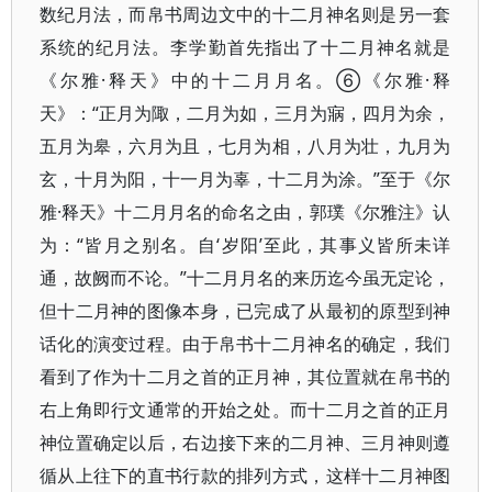
数纪月法，而帛书周边文中的十二月神名则是另一套
系统的纪月法。李学勤首先指出了十二月神名就是
《尔雅·释天》中的十二月月名。⑥《尔雅·释
天》：“正月为陬，二月为如，三月为寎，四月为余，
五月为皋，六月为且，七月为相，八月为壮，九月为
玄，十月为阳，十一月为辜，十二月为涂。”至于《尔
雅·释天》十二月月名的命名之由，郭璞《尔雅注》认
为：“皆月之别名。自‘岁阳’至此，其事义皆所未详
通，故阙而不论。”十二月月名的来历迄今虽无定论，
但十二月神的图像本身，已完成了从最初的原型到神
话化的演变过程。由于帛书十二月神名的确定，我们
看到了作为十二月之首的正月神，其位置就在帛书的
右上角即行文通常的开始之处。而十二月之首的正月
神位置确定以后，右边接下来的二月神、三月神则遵
循从上往下的直书行款的排列方式，这样十二月神图