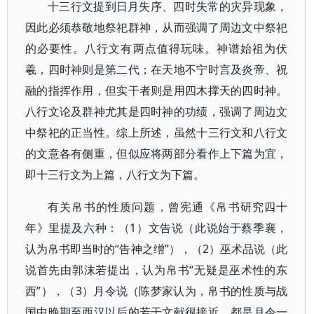
十三行文提到日月失序、四时失常的灾异现象，
因此必须恭敬地祭祀群神，从而强调了周边文中祭祀
的必要性。八行文有两点值得玩味。神谱始祖为伏
羲，四时神则是第二代；在天地不宁时言及炎帝、祝
融的指挥作用，但实干者则是用四木撑天的四时神。
八行文论及群神尤其是四时神的功绩，强调了周边文
中祭祀的正当性。综上所述，虽然十三行文和八行文
的文意各有侧重，但似应将两部分看作上下篇为宜，
即十三行文为上篇，八行文为下篇。
有关帛书的性质问题，曾宪通《帛书研究四十
年》里提及六种：（1）文告说（此说始于蔡季襄，
认为帛书即当时的“告神之缯”），（2）巫术品说（此
说首先由郭沫若提出，认为帛书“无疑是巫术性的东
西”），（3）月令说（陈梦家认为，帛书的性质与战
国中晚期至西汉以后的若干文献很接近，都是月令一