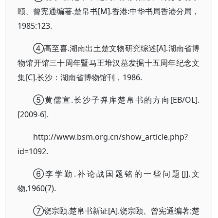
颐、曾宪通编著.楚帛书[M].香港:中华书局香港分局，
1985:123.
④高至喜.湖南出土楚文物研究综述[A].湖南省博
物馆开馆三十周年暨马王堆汉墓发掘十五周年纪念文
集[C].长沙：湖南省博物馆刊，1986.
⑤黄儒宣.长沙子弹库楚帛书的方向[EB/OL].
[2009-6].
http://www.bsm.org.cn/show_article.php?
id=1092.
⑥李学勤.补论战国题铭的一些问题[J].文
物,1960(7).
⑦饶宗颐.楚帛书新证[A].饶宗颐、曾宪通编著:楚