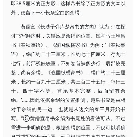
即38.5厘米的正方形，这样帛书除了正方形的文本以
外，便留下一小长条空白的余绢。
黄儒宣《长沙子弹库楚帛书的方向》认为：“在探
讨书写顺序时，关键应是余绢的位置。试举马王堆帛
书《春秋事语》、《战国纵横家书》为例：‘《春秋事
语》，绢广约二十三厘米，长约七十四厘米，存九十
七行，前部残缺较重，不知卷首缺多少行，后部较完
整，尚有余绢。《战国纵横家书》，绢广约二十三厘
米，长约一百九十二厘米，共三百二十五行，每行三
十、四十字不等。首尾基本完整，后面留有余
绢。’……因此依据余绢的位置推测，楚帛书应是由相
对于余绢的另一边，也就是从边文的春三月开始书
写。”⑤黄儒宣帛书余绢为书尾处的看法可从。不过
需进一步明确的是，根据余绢的位置，不仅可以明确
帛书书写的开始位置，而且根据古书直书左行的行款