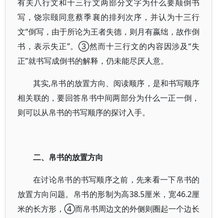
有关八行文和十三行文两部分文字为什么要颠倒书
写，饶宗颐同意蔡季襄的排列次序，并认为十三行
文“倒写，由于所论为王者失德，则月有嬴绌，故作倒
书，表示失正”。③然而十三行文的内容因涉及“失
正”就书写成倒书的解释，仍未能尽厌人意。
其实,帛书的放置方向、阅读顺序，是和书写顺序
相关联的，要回答帛书中间两部分为什么一正一倒，
则可以从帛书的书写顺序的探讨入手。
二、帛书的放置方向
在讨论帛书的书写顺序之前，先来看一下帛书的
放置方向问题。帛书的形制为高38.5厘米，宽46.2厘
米的长方形，④而帛书周边文的外侧则圈起一个边长