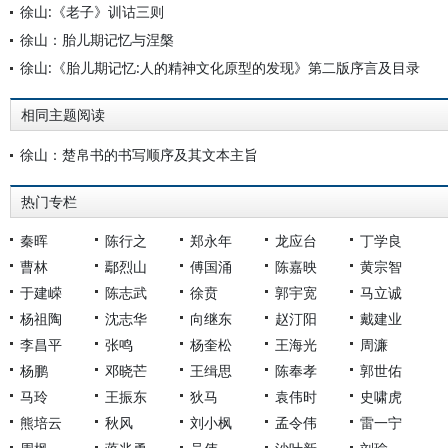
徐山:《老子》训诂三则
徐山：胎儿期记忆与涅槃
徐山:《胎儿期记忆:人的精神文化原型的发现》第二版序言及目录
相同主题阅读
徐山：楚帛书的书写顺序及其文本主旨
热门专栏
秦晖
陈行之
郑永年
龙应台
丁学良
曹林
鄢烈山
傅国涌
陈嘉映
黄宗智
于建嵘
陈志武
徐贲
郭宇宽
马立诚
杨祖陶
沈志华
向继东
赵汀阳
戴建业
李昌平
张鸣
杨奎松
王海光
周濂
杨鹏
邓晓芒
王缉思
陈奉孝
郭世佑
马玲
王振东
狄马
袁伟时
史啸虎
熊培云
秋风
刘小枫
孟令伟
雷一宁