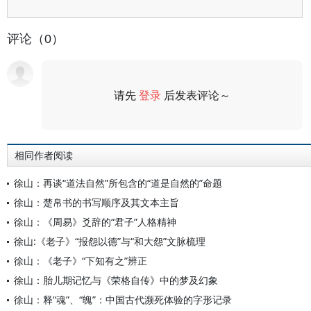
评论（0）
请先
登录
后发表评论～
评论
相同作者阅读
徐山：再谈“道法自然”所包含的“道是自然的”命题
徐山：楚帛书的书写顺序及其文本主旨
徐山：《周易》爻辞的“君子”人格精神
徐山:《老子》“报怨以德”与“和大怨”文脉梳理
徐山：《老子》“下知有之”辨正
徐山：胎儿期记忆与《荣格自传》中的梦及幻象
徐山：释“魂”、“魄”：中国古代濒死体验的字形记录