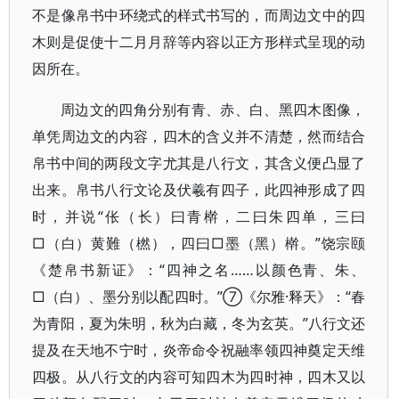
不是像帛书中环绕式的样式书写的，而周边文中的四
木则是促使十二月月辞等内容以正方形样式呈现的动
因所在。
周边文的四角分别有青、赤、白、黑四木图像，
单凭周边文的内容，四木的含义并不清楚，然而结合
帛书中间的两段文字尤其是八行文，其含义便凸显了
出来。帛书八行文论及伏羲有四子，此四神形成了四
时，并说“伥（长）曰青檊，二曰朱四单，三曰
□（白）黄難（橪），四曰□墨（黑）檊。”饶宗颐
《楚帛书新证》：“四神之名……以颜色青、朱、
□（白）、墨分别以配四时。”⑦《尔雅·释天》：“春
为青阳，夏为朱明，秋为白藏，冬为玄英。”八行文还
提及在天地不宁时，炎帝命令祝融率领四神奠定天维
四极。从八行文的内容可知四木为四时神，四木又以