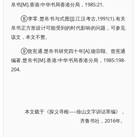
帛书[M].香港:中华书局香港分局，1985:21.
⑧李零.楚帛书与式图[J].江汉考古,1991(1).有关
帛书正方形设计可能受到的时代影响的问题，可参见
该文，本文不赘。
⑨曾宪通.楚帛书研究四十年[A].饶宗颐、曾宪通
编著.楚帛书[M].香港:中华书局香港分局，1985:198-
204.
本文载于《探义寻根-----徐山文字训诂萃编》，
齐鲁书社，2016年。