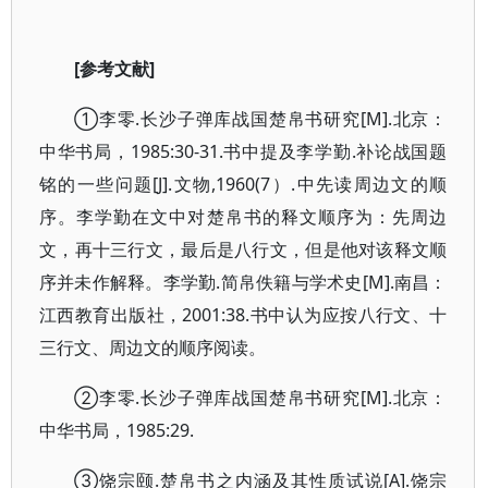
[参考文献]
①李零.长沙子弹库战国楚帛书研究[M].北京：
中华书局，1985:30-31.书中提及李学勤.补论战国题
铭的一些问题[J].文物,1960(7）.中先读周边文的顺
序。李学勤在文中对楚帛书的释文顺序为：先周边
文，再十三行文，最后是八行文，但是他对该释文顺
序并未作解释。李学勤.简帛佚籍与学术史[M].南昌：
江西教育出版社，2001:38.书中认为应按八行文、十
三行文、周边文的顺序阅读。
②李零.长沙子弹库战国楚帛书研究[M].北京：
中华书局，1985:29.
③饶宗颐.楚帛书之内涵及其性质试说[A].饶宗