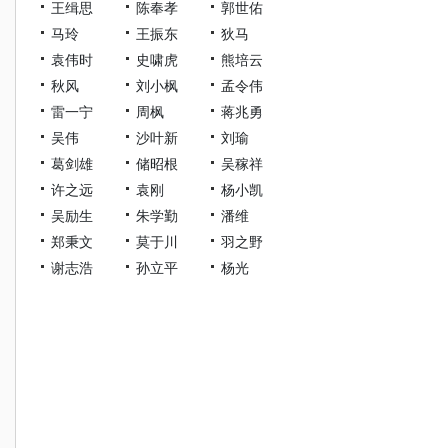
王缉思
陈奉孝
郭世佑
马玲
王振东
狄马
袁伟时
史啸虎
熊培云
秋风
刘小枫
孟令伟
雷一宁
周枫
蒋兆勇
吴伟
沙叶新
刘瑜
葛剑雄
储昭根
吴稼祥
许之远
袁刚
杨小凯
吴励生
朱学勤
潘维
郑秉文
莫于川
羽之野
谢志浩
孙立平
杨光