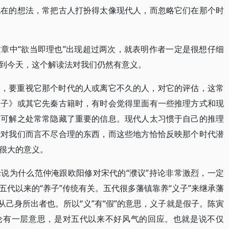
现在的想法，常把古人打扮得太像现代人，而忽略它们在那个时
章中“欲当即理也”出现超过两次，就表明作者一定是很想仔细
到今天，这个解读法对我们仍然有意义。
候，要重视它那个时代的人或离它不久的人，对它的评估，这常
孟子》或其它先秦古籍时，有时会觉得里面有一些推理方式和现
不可解之处常常隐藏了重要的信息。现代人太习惯于自己的推理
些对我们而言不尽合理的东西，而这些地方恰恰反映那个时代潜
很大的意义。
说为什么范仲淹跟欧阳修对宋代的“濮议”持论非常激烈，一定
代以来的“养子”传统有关。五代很多藩镇靠养“义子”来继承藩
从己身所出者也。所以“义”有“假”的意思，义子就是假子。陈寅
言论有一层意思，是对五代以来不好风气的回应。也就是说不仅