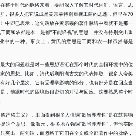
放在整个时代的脉络来看，要能深入了解其时代词汇、语言、思
也”，很多人把它说成是黄宗羲特别重视工商的思想，但早在70
论〉中即已表示，这句话放在黄宗羲的著作脉络中看就不是那一
工商和农都是本，是都“不能轻视”的意思，并没有特别突出重
业中的一种。事实上，黄氏的意思是工商和农一样虽然都是
觉最大的问题就是对一些思想语汇在那个时代的全幅环境中的位
想家的思想。比如，清代后期阳湖古文的代表恽敬，很多人夸奖
就有好几个层次。它有受理学影响的部分，也有部分是在回应当
的是，他跟时代的困境做很密切的对话与回应。这要熟悉整个时
。
德严格主义》，里面提到很多人强调“欲当即理也”是在鼓舞物
是这个意思。像颜元，很多地方强调“欲当即理也”，但他实际
果只突出一两句话，而忽略了它们在全文或全部著作中的脉络，