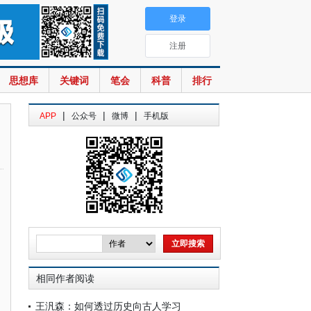
登录
注册
思想库
关键词
笔会
科普
排行
|
|
|
APP
公众号
微博
手机版
相同作者阅读
王汎森：如何透过历史向古人学习