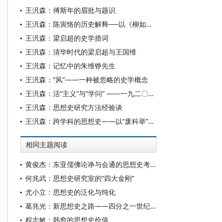
王汎森：傅斯年的眉批与题识
王汎森：陈寅恪的历史解释──以《柳如是别传》为例
王汎森：梁启超的史学措词
王汎森：清华时代的梁启超与王国维
王汎森：记忆中的朱维铮先生
王汎森：“风”——一种被忽略的史学概念
王汎森：活“主义”与“学问” ——一九二〇年代中国思想界的分裂
王汎森：思想史研究方法经验谈
王汎森：跨学科的思想史——以“废科举”的讨论为例
相同主题阅读
黄俊杰：东亚儒佛论诤与会通的思想史考察
何兆武：思想史研究室的“四大金刚”
尤小立：思想史的泛化与纯化
葛兆光：新思想史之路——四分之一世纪后关于《中国思想史》的回顾与思考
程志敏：韩愈的思想史价值