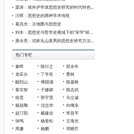
梁涛：侯外庐学派思想史研究的时代特色与理论创新
汪晖：思想史的两种学术传统
葛兆光：古地图与思想史
刘丰：思想史与哲学史视域下的“宋学”研究——以“宋学第一人”为中心
唐永亮：试析丸山真男的思想史研究方法论
热门专栏
秦晖
陈行之
郑永年
龙应台
丁学良
曹林
鄢烈山
傅国涌
陈嘉映
黄宗智
于建嵘
陈志武
徐贲
郭宇宽
马立诚
杨祖陶
沈志华
向继东
赵汀阳
戴建业
李昌平
张鸣
杨奎松
王海光
周濂
杨鹏
邓晓芒