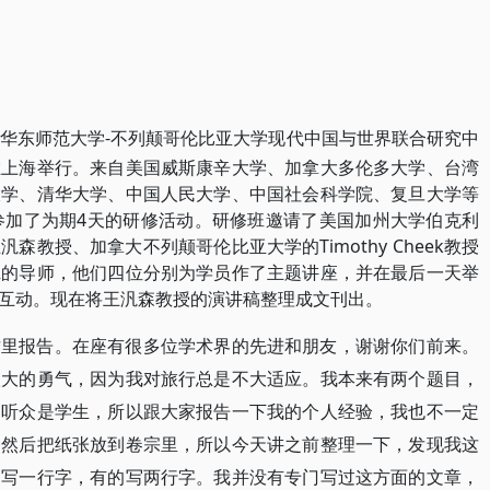
日，由华东师范大学-不列颠哥伦比亚大学现代中国与世界联合研究中
在上海举行。来自美国威斯康辛大学、加拿大多伦多大学、台湾
大学、清华大学、中国人民大学、中国社会科学院、复旦大学等
参加了为期4天的研修活动。研修班邀请了美国加州大学伯克利
教授、加拿大不列颠哥伦比亚大学的Timothy Cheek教授
班的导师，他们四位分别为学员作了主题讲座，并在最后一天举
互动。现在将王汎森教授的演讲稿整理成文刊出。
这里报告。在座有很多位学术界的先进和朋友，谢谢你们前来。
很大的勇气，因为我对旅行总是不大适应。我本来有两个题目，
的听众是学生，所以跟大家报告一下我的个人经验，我也不一定
，然后把纸张放到卷宗里，所以今天讲之前整理一下，发现我这
只写一行字，有的写两行字。我并没有专门写过这方面的文章，