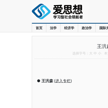
首页
法学
经济学
政治学
国际
王汎
选择字号：
大
中
小
本文
●
王汎森
(
进入专栏
)