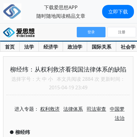
下载爱思想APP
立即下载
随时随地阅读精品文章
登录
注册
首页
法学
经济学
政治学
国际关系
社会学
柳经纬：从权利救济看我国法律体系的缺陷
选择字号：
大
中
小
本文共阅读 2884 次 更新时间：
2015-04-19 23:49
进入专题：
权利救济
法律体系
司法审查
中国梦
法治
●
柳经纬