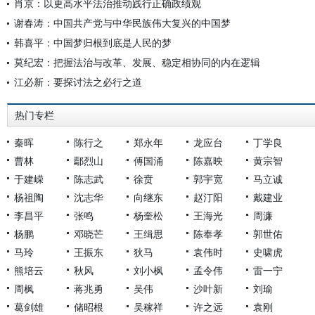
肖京：以更高水平法治推动践行正确政绩观
谢春涛：中国共产党与中华民族伟大复兴的中国梦
韩喜平：中国梦归根到底是人民的梦
莫纪宏：把握法治与改革、发展、稳定相协同的内在逻辑
江必新：要探讨法之必行之道
热门专栏
秦晖
陈行之
郑永年
龙应台
丁学良
曹林
鄢烈山
傅国涌
陈嘉映
黄宗智
于建嵘
陈志武
徐贲
郭宇宽
马立诚
杨祖陶
沈志华
向继东
赵汀阳
戴建业
李昌平
张鸣
杨奎松
王海光
周濂
杨鹏
邓晓芒
王缉思
陈奉孝
郭世佑
马玲
王振东
狄马
袁伟时
史啸虎
熊培云
秋风
刘小枫
孟令伟
雷一宁
周枫
蒋兆勇
吴伟
沙叶新
刘瑜
葛剑雄
储昭根
吴稼祥
许之远
袁刚