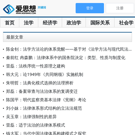
登录
注册
首页
法学
经济学
政治学
国际关系
社会学
最新文章
陈金钊：法学方法论的体系觉醒——基于对《法学方法与现代民法》
秦前红 冉森鹏：法律体系中的国务院决定：类型、性质与制度化
雷磊：法秩序统一性原理之建构
韩大元：论1949年《共同纲领》实施机制
朱明哲：法典化模式选择的法理辨析
郑磊：备案审查与法治体系的复调变迁
陈国平：明代监察类基本法律《宪纲》考论
刘小妹：法律体系形式结构的立法法规范
吴玉章：法律强制性的差异
雷磊：适于法治的法律体系模式
钱大军：当代中国法律体系构建模式之探究