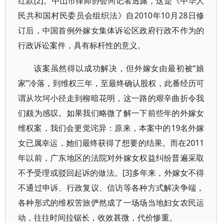
红款[2]。中山市律师协会向记者透露，这是《中华人
民共和国村民委员会组织法》自2010年10月28日修
订后，中国首例外嫁女集体诉讼区政府行政不作为的
行政诉讼案件，具有标杆性的意义。
该案虽然得以成功解决，但外嫁女由最初被“娘
家”冷落，到维权三年，至最终确认股权，此番经历可
谓从坎坷小径走到柳暗花明，这一路的艰辛曲折令我
们颇为感叹。如果我们略微了解一下前些年的外嫁女
维权案，我们会更觉诧异：原来，本案中的19名外嫁
女已属幸运，她们最终获得了想要的结果。而在2011
年以前，广东地区的法院对外嫁女权益纠纷普遍采取
不予受理或驳回起诉的做法。[3]多年来，外嫁女不得
不通过申诉、行政复议、信访等各种方式解决争端，
各种形式的维权苦旅俨然成了一场场当地妇女农民运
动，往往时间拉锯长，收效甚微，代价惨重。