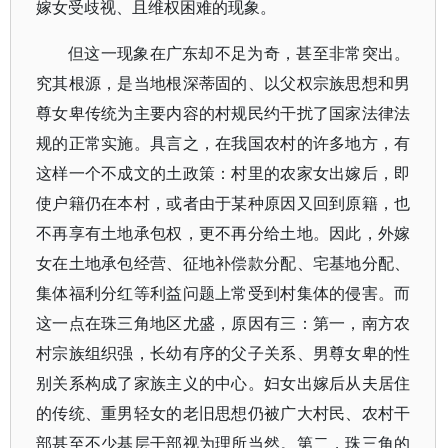
嫁女受歧视、且维权困难的现象。
但这一现象在广东却不足为奇，甚至非常突出。
究其根源，是当地根深蒂固的、以父权宗族思想和男
尊女卑传统为主要内容的村规民约干扰了国家法律法
规的正常实施。具言之，在我国农村的许多地方，有
这样一个不成文的土政策：村里的农家女出嫁后，即
使户籍仍在本村，或者由于某种原因又回到原籍，也
不再享有土地承包权，更不再分给土地。因此，外嫁
女在土地承包经营、征地补偿款分配、宅基地分配、
集体福利分红等利益问题上常受到村集体的侵害。而
这一点在珠三角地区尤盛，原因有三：第一，南方农
村宗族组织强，长幼有序的父子关系、男尊女卑的性
别关系构成了家族主义的中心。妇女出嫁后从夫居住
的传统、重男轻女的老旧思想仍被广大村民、农村干
部甚至不少基层干部视为理所当然。第二，珠三角的