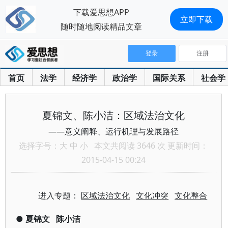
下载爱思想APP
立即下载
随时随地阅读精品文章
登录
注册
首页
法学
经济学
政治学
国际关系
社会学
夏锦文、陈小洁：区域法治文化
——意义阐释、运行机理与发展路径
选择字号：
大
中
小
本文共阅读 3646 次 更新时间：
2015-04-15 00:24
进入专题：
区域法治文化
文化冲突
文化整合
●
夏锦文
陈小洁