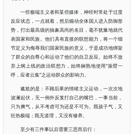
一些极端主义者和某些媒体，神经时常处于过度
反应状态，一点就着，然后煽动全体国人进入防御形
势，打出最高级的抽象高尚的名目，毫不犹豫地就代
表国家和民族。他们具有直接的联想能力，将一个细
节定义为侮辱我们国家民族的意义，于是成功地绑架
了群众的自尊心和运动了他们的自卫反应。始终不放
弃上纲上线的政治联想力，始终娴熟地使用“振臂一
呼，应者云集”之运动群众的影响力。
尴尬的是：不顾后果的情绪主义运动，一次次地
波澜起伏，无一例外反复打自己的嘴巴，一事当前，
只为爽气，从不考虑可为还是不可为。既孩子气，又
狂热极端；既无道理，又没有修养。
至少有三件事以后需要三思而后行：