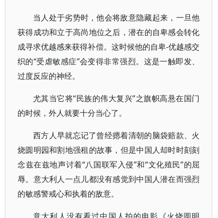
当人处于劣势时，他会将敌意隐藏起来，一旦他
获得成功和立于高尚地位之后，潜在的自卑感会转化
成寻求优越感来获得补偿。这时候他的自卑-优越感交
织的“受虐敏感症”会变得非常强烈。这是一触即发、
过度反应的神经。
尤其当它将“民族的伟大复兴”之旗帜高悬在国门
的时候，外人就要十分当心了。
西方人早就忘记了曾经摁着清朝的脑袋赔款、火
烧圆明园和割地强租的故事，但是中国人却时时刻刻
念兹在兹地声讨着“八国联军入侵”和“文化殖民”的屈
辱。意大利人一点儿都没有感觉到中国人潜在而强烈
的敏感警戒心和执着的敌意。
意大利人没有看过中国人拍的电影《火烧圆明