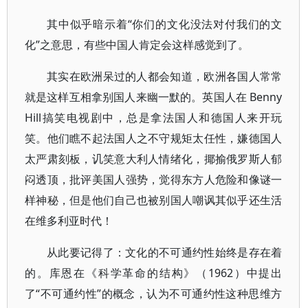
其中似乎暗示着“你们的文化没法对付我们的文
化”之意思，有些中国人肯定会这样感觉到了。
其实在欧洲呆过的人都会知道，欧洲各国人常常
就是这样互相拿别国人来幽一默的。英国人在 Benny
Hill搞笑电视剧中，总是拿法国人和德国人来开玩
笑。他们瞧不起法国人之不守规矩太任性，嫌德国人
太严肃刻板，讥笑意大利人情绪化，揶揄俄罗斯人郁
闷透顶，批评美国人强势，觉得东方人危险和像谜一
样神秘，但是他们自己也被别国人嘲讽其似乎还生活
在维多利亚时代！
从此要记得了：文化的不可通约性始终是存在着
的。库恩在《科学革命的结构》（1962）中提出
了“不可通约性”的概念，认为不可通约性这种思维方