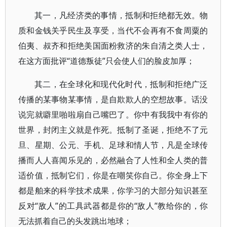
其一，凡经济类的事情，抵制和拒绝都无效。物
质和金钱关乎民生及享受，当代不会再有不食周粟的
伯夷、叔齐和拒绝美国面粉救济的朱自清之类人士，
在这方面批评“道德叛徒”只会使人们的脸皮加厚；
其二，在全球化和现代化时代，抵制和拒绝广泛
传播的某事物某事情，是自欺欺人的空想故事。话没
说完就噼里啪啦扇自己嘴巴了。你中有我我中有你的
世界，封闭主义就是作死。抵制了圣诞，拒绝不了元
旦、星期、公元、手机、足球和情人节，凡是全球传
播而人人喜闻乐见的，必然融合了人性和全人类的普
适价值，抵制它们，你是在嘲笑你自己。你全身上下
都是舶来的科学技术成果，你学习的大部分知识甚至
反对“敌人”的工具武器都是你的“敌人”教给你的，你
无法抓着自己的头发跳出地球；