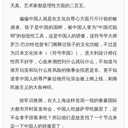
天真。艺术家都是理性方面的二百五。
偏偏中国人就是在文化自尊心方面斤斤计较的敏
感者。筷子是中国的国粹，被中国人誉为“中国式聪
明”的创造性工具，这是中国人的骄傲，连符号学大师
罗兰‧巴尔特也曾专门阐释过筷子的文化功能，不过是
为日本文化张本（《符号帝国》）。意大利设计师任
性而不好学，心血来潮想到什么就玩什么，不知道与
谁开玩笑和玩什么有风险的物事会招惹是非。更不知
道拿中国人的尊严象征物开玩笑会被上纲上线，刺痛
民族主义的大条神经。
按常识推测，在大上海这样首屈一指的奢豪国际
大都市开时装发布会，中国人吃披萨早吃腻歪了，还
不会拿手捏着来吃？所以他们是故意找了一个节点来
逗一下中国人的骄傲罢了：