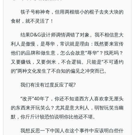
筷子号称神奇，但用两根细小的棍子去夹大块的
食材，就不灵活了！
结果D&G设计师调情调错了对象。我不相信意大
利人是傲慢，是辱华，常识就是理由：既然要来宣传
他们的品牌和做生意，怎么会故意“辱华”？找死吗？
又要赚钱，又要倒米，不合逻辑。只能是“不可通约
的”两种文化发生了不自知的偏见之冲突而已。
我们有没有过度反应了呢?
“改开”40年了，你还不知道西方人喜欢拿无厘头
的东西来开玩笑么？尤其是意大利人，弱智玩笑当幽
默，你斤斤计较恐怕说明你比他还不堪。
我想反思一下中国人在这个事件中应该明白些什