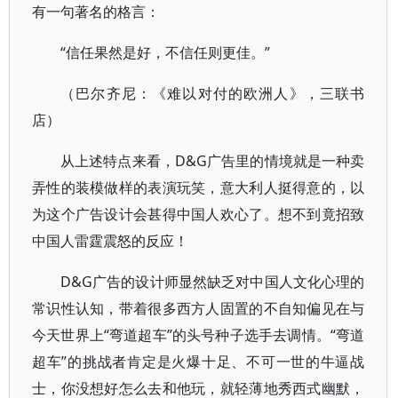
有一句著名的格言：
“信任果然是好，不信任则更佳。”
（巴尔齐尼：《难以对付的欧洲人》，三联书
店）
从上述特点来看，D&G广告里的情境就是一种卖
弄性的装模做样的表演玩笑，意大利人挺得意的，以
为这个广告设计会甚得中国人欢心了。想不到竟招致
中国人雷霆震怒的反应！
D&G广告的设计师显然缺乏对中国人文化心理的
常识性认知，带着很多西方人固置的不自知偏见在与
今天世界上“弯道超车”的头号种子选手去调情。“弯道
超车”的挑战者肯定是火爆十足、不可一世的牛逼战
士，你没想好怎么去和他玩，就轻薄地秀西式幽默，