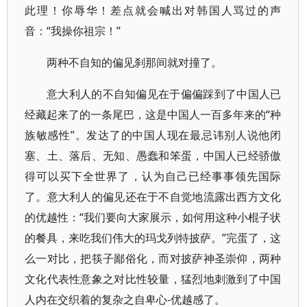
此理！你辱华！差点就会喊出对韩国人骂过的声
音：“我操你祖宗！”
两种不自知的偏见刹那间就对撞了。
意大利人的不自知偏见在于偏偏踩到了中国人已
经藏起来了的一条尾巴，这是中国人一百多年来的“种
族敏感性”。发达了的中国人现在最忌讳别人说他闭
塞、土、落后、无知、愚蠢和笨蛋，中国人已经骄傲
得可以买下全世界了，认为自己已经事事领先国际
了。意大利人的偏见还在于不自觉地流露出西方文化
的优越性：“我们要向大家展示，如何用这种小棍子状
的餐具，来吃我们伟大的玛戈列特披萨。”完蛋了，这
么一对比，把筷子鄙俗化，而对披萨神圣崇仰，两种
文化代表性意象之对比性较量，猛烈地刺激到了中国
人内在交织着的复杂之自卑心-优越感了。