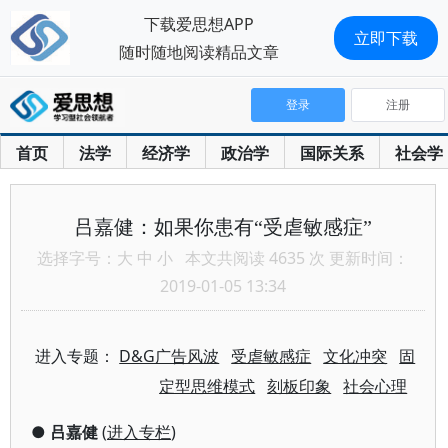
下载爱思想APP
立即下载
随时随地阅读精品文章
登录
注册
首页
法学
经济学
政治学
国际关系
社会学
吕嘉健：如果你患有“受虐敏感症”
选择字号：
大
中
小
本文共阅读 4635 次 更新时间：
2019-01-05 13:34
进入专题：
D&G广告风波
受虐敏感症
文化冲突
固
定型思维模式
刻板印象
社会心理
●
吕嘉健
(
进入专栏
)