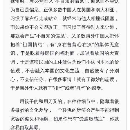
视角时，就必然陷入“不自知的偏见”，偏见而不会认
为自己是偏见。正像多数中国人在英国和澳大利亚，
习惯了靠右行走或站立，就经常与他人相撞或阻塞，
而如果你不会立即改正，而习惯了等待别人来让道，
那就会产生“不自知的偏见”。又多数海外中国人都怀
抱着“祖国情结”，有“身在曹营心在汉”的集体无意
识，于是吃着移民国的福利面，却唱着故国的大宣
调，于是该移民国的主体便认为你们不认同本地的价
值观，不会融入本国的文化主流，自然便有了分别
心，不会信任你，在很多事情上就有了微妙的态度，
于是海外华人就有了“排华”或者“辱华”的感受。
用筷子的和用刀叉的，在种种细节中，隐藏着很
多微妙的文化差异，一个轻佻的玩笑会产生不能得到
宽容的偏见和误解，如果你患有“受虐敏感症”，你就
容易自取其辱。