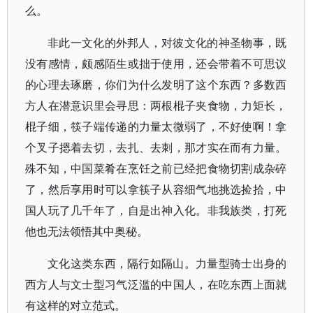
么。
非此一文化的外邦人，对彼文化的神圣物事，既
没有感情，颇感陌生或拙于使用，还会带着不可思议
的心理去琢磨，你们为什么发明了这个东西？多数西
方人在潜意识里会寻思：两根棍子夹食物，力矩长，
棍子细，筷子端传递的力量太微弱了，不好使啊！拿
个叉子摁着去切，去扎、去刺，那才实在而有力量。
殊不知，中国菜肴在烹饪之前已经把食物切割成杂碎
了，然后享用时可以拿筷子从容细气地挑选捡拾，中
国人玩了几千年了，自是出神入化。非我族类，打死
他也无法领悟其中奥秘。
文化这类东西，隔行如隔山。力量型骑士出身的
西方人与文士型习气泛滥的中国人，在吃东西上面就
有这样的对立范式。