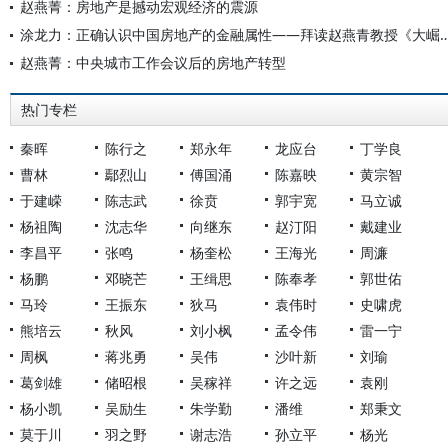
赵燕菁：房地产是撼动宏观经济的震源
涂龙力：正确认识中国房地产的金融属性——拜读赵燕青教授《大崛
赵燕菁：中央城市工作会议后的房地产转型
热门专栏
秦晖
陈行之
郑永年
龙应台
丁学良
曹林
鄢烈山
傅国涌
陈嘉映
黄宗智
于建嵘
陈志武
徐贲
郭宇宽
马立诚
杨祖陶
沈志华
向继东
赵汀阳
戴建业
李昌平
张鸣
杨奎松
王海光
周濂
杨鹏
邓晓芒
王缉思
陈奉孝
郭世佑
马玲
王振东
狄马
袁伟时
史啸虎
熊培云
秋风
刘小枫
孟令伟
雷一宁
周枫
蒋兆勇
吴伟
沙叶新
刘瑜
葛剑雄
储昭根
吴稼祥
许之远
袁刚
杨小凯
吴励生
朱学勤
潘维
郑秉文
莫于川
羽之野
谢志浩
孙立平
杨光