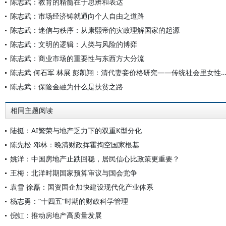
陈志武：教育的精髓在于思辨和表达
陈志武：市场经济铸就通向个人自由之道路
陈志武：迷信与秩序：从康熙帝的灾政理解国家的起源
陈志武：文明的逻辑：人类与风险的博弈
陈志武：商业市场的重要性与东西方大分流
陈志武 何石军 林展 彭凯翔：清代妻妾价格研究——传统社会里女性如何被用作避
陈志武：保险金融为什么是扶贫之路
相同主题阅读
陆挺：AI繁荣与地产乏力下的双重K型分化
陈先松 邓林：晚清财政挥霍掏空国家根基
姚洋：中国房地产止跌回稳，居民信心比政策更重要？
王梅：北洋时期国家预算审议与国会党争
袁雪 徐磊：国资国企加快建设现代化产业体系
杨志勇：“十四五”时期的财政科学管理
倪虹：推动房地产高质量发展