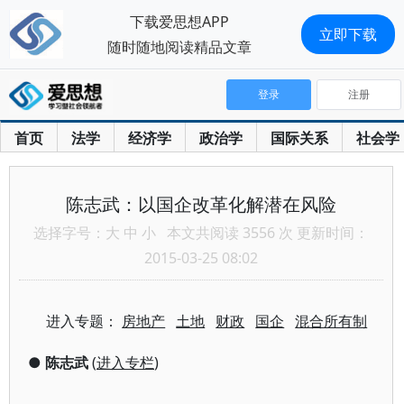
下载爱思想APP
立即下载
随时随地阅读精品文章
登录
注册
首页
法学
经济学
政治学
国际关系
社会学
陈志武：以国企改革化解潜在风险
选择字号：
大
中
小
本文共阅读 3556 次 更新时间：
2015-03-25 08:02
进入专题：
房地产
土地
财政
国企
混合所有制
●
陈志武
(
进入专栏
)