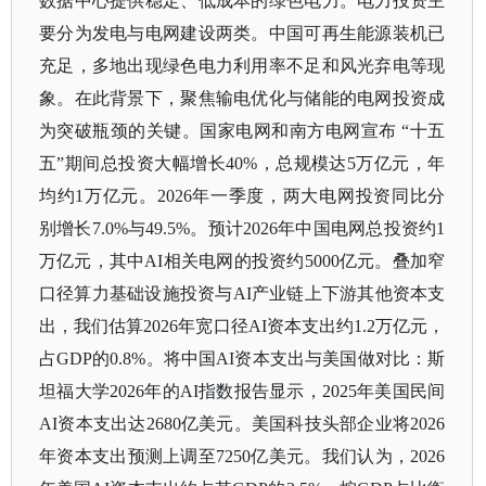
数据中心提供稳定、低成本的绿色电力。电力投资主
要分为发电与电网建设两类。中国可再生能源装机已
充足，多地出现绿色电力利用率不足和风光弃电等现
象。在此背景下，聚焦输电优化与储能的电网投资成
为突破瓶颈的关键。国家电网和南方电网宣布 “十五
五”期间总投资大幅增长40%，总规模达5万亿元，年
均约1万亿元。2026年一季度，两大电网投资同比分
别增长7.0%与49.5%。预计2026年中国电网总投资约1
万亿元，其中AI相关电网的投资约5000亿元。叠加窄
口径算力基础设施投资与AI产业链上下游其他资本支
出，我们估算2026年宽口径AI资本支出约1.2万亿元，
占GDP的0.8%。将中国AI资本支出与美国做对比：斯
坦福大学2026年的AI指数报告显示，2025年美国民间
AI资本支出达2680亿美元。美国科技头部企业将2026
年资本支出预测上调至7250亿美元。我们认为，2026