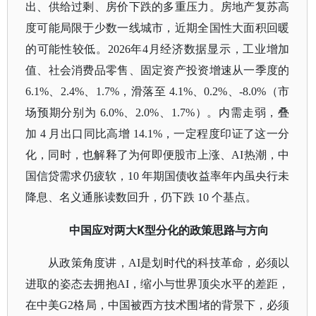
出、供给过剩、房价下跌的多重压力。房地产复苏高
度可能局限于少数一线城市，近期全国性大面积回暖
的可能性较低。2026年4月经济数据显示，工业增加
值、社会消费品零售、固定资产投资增速从一季度的
6.1%、2.4%、1.7%，滑落至 4.1%、0.2%、-8.0%（市
场预期分别为 6.0%、2.0%、1.7%）。内需走弱，叠
加 4 月出口同比高增 14.1%，一定程度印证了这一分
化，同时，也解释了为何即便股市上涨、AI热潮，中
国信贷需求仍疲软，10 年期国债收益率年内虽央行未
降息、名义通胀读数回升，仍下跌 10 个基点。
K
中国应对两大
型分化的政策思路与方向
从政策角度讲，
AI是划时代的科技革命，必须以
进取的姿态去拥抱AI，缩小与世界顶尖水平的差距，
在中美G2格局，中国被西方技术围堵的背景下，必须