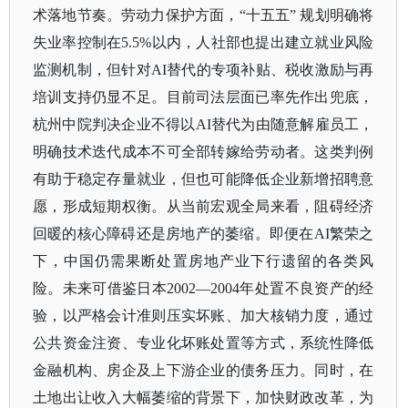
术落地节奏。劳动力保护方面，“十五五” 规划明确将
失业率控制在5.5%以内，人社部也提出建立就业风险
监测机制，但针对AI替代的专项补贴、税收激励与再
培训支持仍显不足。目前司法层面已率先作出兜底，
杭州中院判决企业不得以AI替代为由随意解雇员工，
明确技术迭代成本不可全部转嫁给劳动者。这类判例
有助于稳定存量就业，但也可能降低企业新增招聘意
愿，形成短期权衡。从当前宏观全局来看，阻碍经济
回暖的核心障碍还是房地产的萎缩。即便在AI繁荣之
下，中国仍需果断处置房地产业下行遗留的各类风
险。未来可借鉴日本2002—2004年处置不良资产的经
验，以严格会计准则压实坏账、加大核销力度，通过
公共资金注资、专业化坏账处置等方式，系统性降低
金融机构、房企及上下游企业的债务压力。同时，在
土地出让收入大幅萎缩的背景下，加快财政改革，为