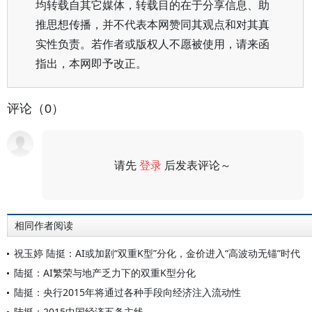
均转载自其它媒体，转载目的在于分享信息、助
推思想传播，并不代表本网赞同其观点和对其真
实性负责。若作者或版权人不愿被使用，请来函
指出，本网即予改正。
评论（0）
请先
登录
后发表评论～
评论
相同作者阅读
祝玉婷 陆挺：AI或加剧“双重K型”分化，金价进入“高波动无锚”时代
陆挺：AI繁荣与地产乏力下的双重K型分化
陆挺：央行2015年将通过各种手段向经济注入流动性
陆挺：2015中国经济五条主线