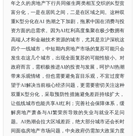
年之久的房地产下行共同催生两类相互交织的K型贫
富分化，一是在居民之间，二是在区域之间。这种双
重K型分化在AI 热潮之下加剧，拖累中国在消费与投
资方面的总需求。因为AI红利高度集聚在极少数拥有
高端人才和金融技术资源的城市，尤其是京沪深杭这
四个一线城市，中短期内房地产市场的复苏可能只会
发生在这几个城市，出现全面复苏的可能性较小。对
政府而言，需积极推进AI的投资与发展，呵护AI热潮
带来乐观情绪，但也需要避免盲目乐观，不宜过度寄
望于AI解决当前核心经济问题，更需要密切关注这种
双重K型分化，采取预防性措施避免差距持续扩大，
让低线城市也能共享AI红利；完善社会保障体系，缓
解房地产萧条与AI繁荣所导致的失业与就业不足问
题。AI热潮会拉大区域差距，绝大部分城市还会长时
间面临房地产市场问题，中央政府仍需加大政策力度