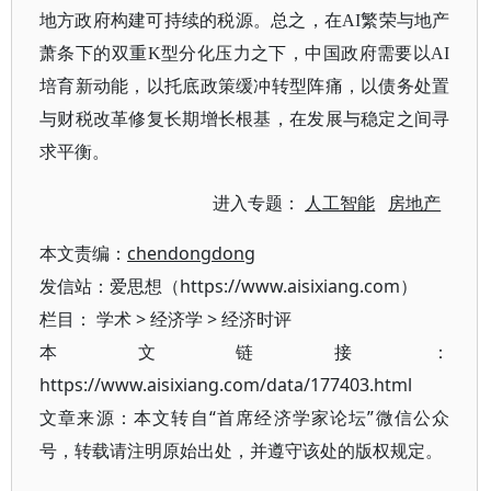
地方政府构建可持续的税源。总之，在AI繁荣与地产
萧条下的双重K型分化压力之下，中国政府需要以AI
培育新动能，以托底政策缓冲转型阵痛，以债务处置
与财税改革修复长期增长根基，在发展与稳定之间寻
求平衡。
进入专题：
人工智能
房地产
本文责编：
chendongdong
发信站：爱思想（https://www.aisixiang.com）
栏目：
学术
>
经济学
>
经济时评
本文链接：
https://www.aisixiang.com/data/177403.html
文章来源：本文转自“首席经济学家论坛”微信公众
号，转载请注明原始出处，并遵守该处的版权规定。