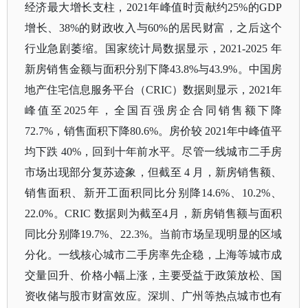
经济最大增长支柱，2021年峰值时贡献约25%的GDP
增长、38%的财政收入与60%的居民财富，之后这个
行业急剧萎缩。国家统计局数据显示，2021-2025 年
新房销售金额与面积分别下降43.8%与43.9%。中国房
地产住宅信息服务平台（CRIC）数据则显示，2021年
峰值至2025年，全国百强房企合同销售额下降
72.7%，销售面积下降80.6%。房价较 2021年中峰值平
均下跌 40%，回到十年前水平。尽管一线城市二手房
市场出现部分复苏迹象，但截至 4 月，新房销售额、
销售面积、新开工面积同比分别降14.6%、10.2%、
22.0%。CRIC 数据则为截至4月，新房销售额与面积
同比分别降19.7%、22.3%。当前市场呈现明显的区域
分化。一线核心城市二手房率先企稳，上海等城市成
交量回升、价格小幅上涨，主要受益于政策放松、国
资收储与股市财富效应。深圳、广州等热点城市也有