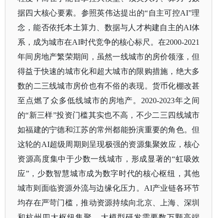
据四大核心要素。参照英伟达提出的“自主可控AI”理
念，能否依托本土算力、数据与人才构建自主的AI体
系，成为城市在AI时代竞争的核心标尺。在2000-2021
年间房地产繁荣期间，虽然一线城市的房价领涨，但
得益于快速的城市化和超大城市的限购措施，绝大多
数的二三线城市房价也有不俗的表现。货币化棚改甚
至点燃了众多低线城市的房地产。2020-2023年之间
的“新三样”投资门槛其实也不高，不少二三四线城市
如福建的宁德和江苏的常州都能扮演重要的角色。但
这轮的AI超级周期则呈现极强的资源集聚效应，核心
资源高度集中于少数一线城市，形成显著的“虹吸效
应”，少数智慧城市成为数字时代的核心枢纽，其他
城市则面临资源外流与边缘化压力。AI产业链各环节
均存在严苛门槛，推动资源持续向北京、上海、深圳
和杭州四大枢纽集聚。大模型研发需要数万颗高端