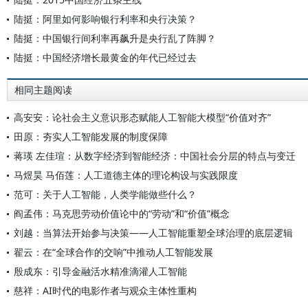
陆挺：阿里如何影响银行利率和央行决策？
陆挺：中国银行间利率再飙升是央行乱了阵脚？
陆挺：中国经济增长最黄金的年代已经过去
相同主题阅读
高安安：论社会主义意识形态赋能人工智能大模型“价值对齐”
田原：夯实人工智能发展的制度保障
蒋瑛 左佳瑄：从数字经济到智能经济：中国社会分层的特点与变迁
马煜昊 马佰莲：人工道德主体的理论构设与实践限度
范可：关于人工智能，人类学能做些什么？
阎孟伟：马克思劳动价值论中的“劳动”和“价值”概念
刘越：当算法开始参与决策——人工智能重塑全球治理的底层逻辑
翟云：在“全球合作的交响”中推动人工智能发展
殷成东：引导金融活水精准滴灌人工智能
慈祥：AI时代的电影作者与观众主体性重构