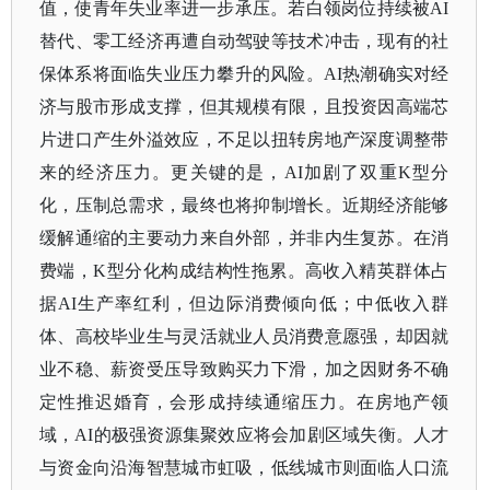
值，使青年失业率进一步承压。若白领岗位持续被AI
替代、零工经济再遭自动驾驶等技术冲击，现有的社
保体系将面临失业压力攀升的风险。AI热潮确实对经
济与股市形成支撑，但其规模有限，且投资因高端芯
片进口产生外溢效应，不足以扭转房地产深度调整带
来的经济压力。更关键的是，AI加剧了双重K型分
化，压制总需求，最终也将抑制增长。近期经济能够
缓解通缩的主要动力来自外部，并非内生复苏。在消
费端，K型分化构成结构性拖累。高收入精英群体占
据AI生产率红利，但边际消费倾向低；中低收入群
体、高校毕业生与灵活就业人员消费意愿强，却因就
业不稳、薪资受压导致购买力下滑，加之因财务不确
定性推迟婚育，会形成持续通缩压力。在房地产领
域，AI的极强资源集聚效应将会加剧区域失衡。人才
与资金向沿海智慧城市虹吸，低线城市则面临人口流