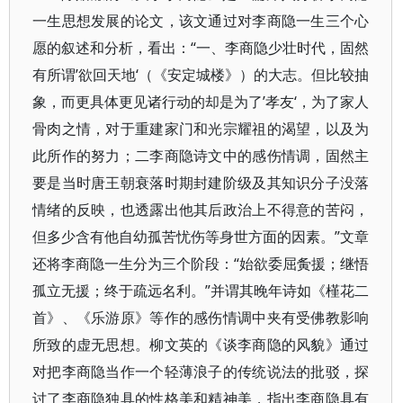
一生思想发展的论文，该文通过对李商隐一生三个心
愿的叙述和分析，看出：“一、李商隐少壮时代，固然
有所谓’欲回天地‘（《安定城楼》）的大志。但比较抽
象，而更具体更见诸行动的却是为了’孝友‘，为了家人
骨肉之情，对于重建家门和光宗耀祖的渴望，以及为
此所作的努力；二李商隐诗文中的感伤情调，固然主
要是当时唐王朝衰落时期封建阶级及其知识分子没落
情绪的反映，也透露出他其后政治上不得意的苦闷，
但多少含有他自幼孤苦忧伤等身世方面的因素。”文章
还将李商隐一生分为三个阶段：“始欲委屈夤援；继悟
孤立无援；终于疏远名利。”并谓其晚年诗如《槿花二
首》、《乐游原》等作的感伤情调中夹有受佛教影响
所致的虚无思想。柳文英的《谈李商隐的风貌》通过
对把李商隐当作一个轻薄浪子的传统说法的批驳，探
讨了李商隐独具的性格美和精神美，指出李商隐具有