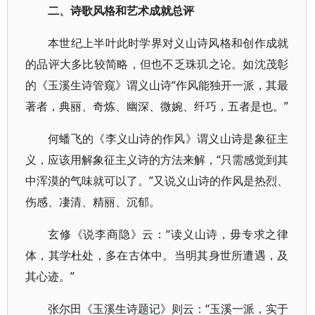
二、诗歌风格和艺术成就总评
本世纪上半叶此时学界对义山诗风格和创作成就
的品评大多比较简略，但也不乏珠玑之论。如沈茂彰
的《玉溪生诗管窥》谓义山诗“作风能独开一派，其最
著者，典丽、奇炼、幽深、微婉、纤巧，五者是也。”
何蟠飞的《李义山诗的作风》谓义山诗是象征主
义，应该用解象征主义诗的方法来解，“只需感觉到其
中浑漠的气味就可以了。”又说义山诗的作风是热烈、
伤感、凄清、精丽、沉郁。
玄修《说李商隐》云：“读义山诗，毋专求之律
体，其学杜处，多在古体中。当明其身世所遭遇，及
其心迹。”
张尔田《玉溪生诗题记》则云：“玉溪一派，实于