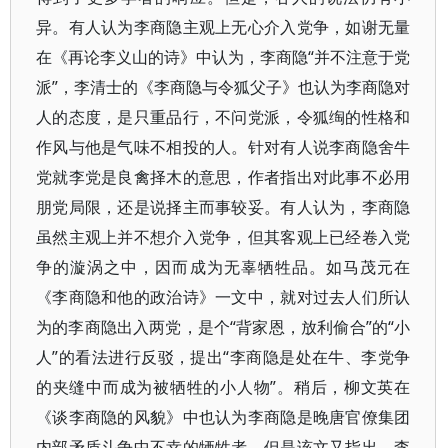
异。有人认为李商隐主观上无心介入党争，如谢无量
在《再论李义山的诗》中认为，李商隐“并不注意于党
派”，李清士的《李商隐与令狐父子》也认为李商隐对
人的态度，是只重品行，不问党派，令狐绹的性格和
作风与他是气味不相投的人。针对有人说李商隐舍牛
党就李党是良禽择木的意思，作者指出对此事不必用
朋党局限，还是说择主而事较妥。有人认为，李商隐
虽然主观上并不想介入党争，但其客观上已经卷入党
争的漩涡之中，因而成为无辜牺牲品。如马茂元在
《李商隐和他的政治诗》一文中，就对过去人们所认
为的李商隐出入两党，是个“背家恩，放利偷合”的“小
人”的看法进行反驳，提出“李商隐是处在牛、李党争
的夹缝中而成为被牺牲的小人物”。稍后，柳文英在
《谈李商隐的风貌》中也认为李商隐是晚唐官僚集团
内部矛盾斗争中不幸的牺牲者，但是该文又指出，李