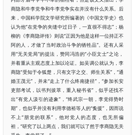
商隐和牛李党争和牛李党争实在并没有什么关系。后
来，中国科学院文学研究所编著的《中国文学史》也
认为他“在党争的夹缝中过日子，一直很不得志”；杨
柳的《李商隐评传》则说“正因为他是这样一位持正不
阿的人，才做了当时政治斗争的牺牲品”。还有人采
用“无关党局”的提法，赞同冯浩的“小臣文士”之论，
并着重从主观态度上加以论证。如吴调公就认为，李
商隐“受知于令狐楚，只有文字之交、师生关系”，“通
婚王茂元”，并未“走上了什么终南捷径”，“参加长安
吏部考试，以书判拔萃，重入秘书省”，似乎还找不
出“有党人汲引的迹象”，“终武宗一朝，李党得势时
期”，也似乎并没有利用李德裕等人的“夤援”，因而说
不上“朋党的联系”，他对党人的态度，也无所偏
袒，“研究了以上两点，我们就可以了然于李商隐无关