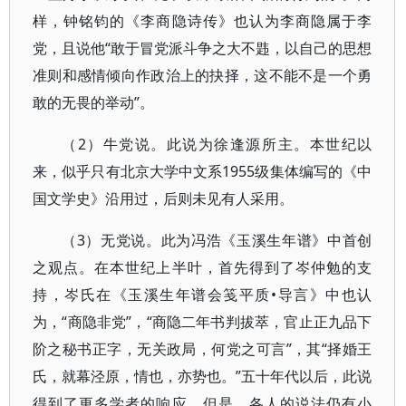
样，钟铭钧的《李商隐诗传》也认为李商隐属于李
党，且说他“敢于冒党派斗争之大不韪，以自己的思想
准则和感情倾向作政治上的抉择，这不能不是一个勇
敢的无畏的举动”。
（2）牛党说。此说为徐逢源所主。本世纪以
来，似乎只有北京大学中文系1955级集体编写的《中
国文学史》沿用过，后则未见有人采用。
（3）无党说。此为冯浩《玉溪生年谱》中首创
之观点。在本世纪上半叶，首先得到了岑仲勉的支
持，岑氏在《玉溪生年谱会笺平质•导言》中也认
为，“商隐非党”，“商隐二年书判拔萃，官止正九品下
阶之秘书正字，无关政局，何党之可言”，其“择婚王
氏，就幕泾原，情也，亦势也。”五十年代以后，此说
得到了更多学者的响应。但是，各人的说法仍有小