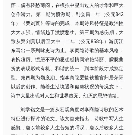
怀，偶有轻愁薄闷，在模拟中显出过人的才华和巨大
创作潜力。第二期为愤激期，到会昌二年（公元842
年）《哭刘蕡》等诗的完成，本期诗风特征是政治性
大大加强，情绪趋于激愤悲壮。第三期为感伤期，大
致从哭刘蕡以后至大中十二年（公元858年）游历江
东写出一系列咏史诗为止。李商隐诗歌的基本风格：
哀惋凄厉、愤懑不平的思想感情同浓艳绮丽、朦胧曲
折的表现形式有机、和谐的统一，到本阶段才成熟定
型。第四期为颓废期。指李商隐罢盐铁推官归居荥阳
以后的创作。随着生活境遇和健康状况的每况愈下，
诗中大量出现对人生和世界虚无、幻灭的思想情绪。
刘学锴文是一篇从宏观角度对李商隐诗歌的艺术
特征进行探讨的论文。该文首先指出，诗歌中写人生
感慨，唐以前较多人生苦短的喟叹，唐以后较多人生