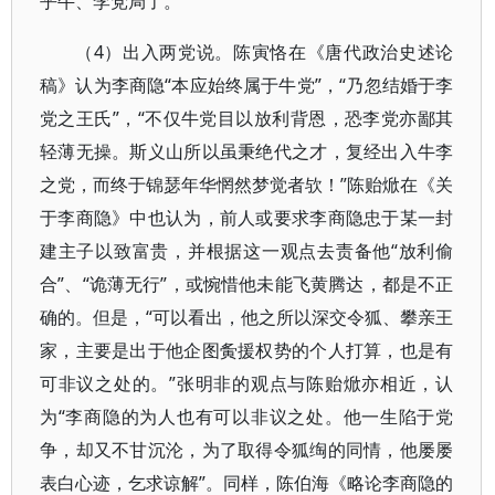
乎牛、李党局了。”
（4）出入两党说。陈寅恪在《唐代政治史述论
稿》认为李商隐“本应始终属于牛党”，“乃忽结婚于李
党之王氏”，“不仅牛党目以放利背恩，恐李党亦鄙其
轻薄无操。斯义山所以虽秉绝代之才，复经出入牛李
之党，而终于锦瑟年华惘然梦觉者欤！”陈贻焮在《关
于李商隐》中也认为，前人或要求李商隐忠于某一封
建主子以致富贵，并根据这一观点去责备他“放利偷
合”、“诡薄无行”，或惋惜他未能飞黄腾达，都是不正
确的。但是，“可以看出，他之所以深交令狐、攀亲王
家，主要是出于他企图夤援权势的个人打算，也是有
可非议之处的。”张明非的观点与陈贻焮亦相近，认
为“李商隐的为人也有可以非议之处。他一生陷于党
争，却又不甘沉沦，为了取得令狐绹的同情，他屡屡
表白心迹，乞求谅解”。同样，陈伯海《略论李商隐的