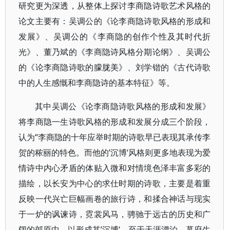
研究更为深透，从整体上探讨李商隐诗歌艺术风格的
论文主要有：吴调公的《论李商隐诗歌风格的形成和
发展》、吴调公的《李商隐的创作个性及其时代折
光》、董乃斌的《李商隐诗风格分期论纲》、吴调公
的《论李商隐诗歌的朦胧美》、刘学锴的《古代诗歌
中的人生感慨和李商隐诗的基本特征》等。
其中吴调公《论李商隐诗歌风格的形成和发展》
将李商隐一生诗歌风格的形成和发展分成三个阶段，
认为“李商隐的十年应举时期的诗歌早已表现其承传李
贺的秾丽的特色。而他的’沉博‘风格则更多地表现为爱
情诗中内心矛盾的体贴入微和对情境色泽丰富多彩的
描绘，以长安为中心的求仕时期的诗歌，主要是着重
反映一代兴亡巨幅画卷的旅行诗，和揉合神话与现实
于一炉的讽谏诗，霓裳风马，骋驰于远古的历史和广
阔的郊原中，以形成其’沉博‘。至于天涯漂泊、幕府生