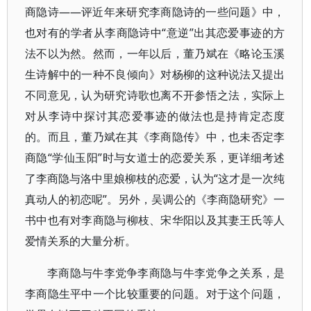
商隐诗――评近年来研究李商隐诗的一些问题》中，
也对有的学者从李商隐诗中“意逆”出其恋爱事迹的方
法不以为然。然而，一年以后，董乃斌在《略论玉溪
生诗解中的一种不良倾向》对杨柳的这种说法又提出
不同意见，认为研究诗歌也离不开参悟之法，实际上
对从李诗中探讨其恋爱事迹的做法也是持肯定态度
的。而且，董乃斌在其《李商隐传》中，也未否定李
商隐“学仙玉阳”时与女道士的恋爱关系，更详细考述
了李商隐与洛中里娘柳枝的恋爱，认为“这才是一次纯
真动人的初恋呢”。另外，吴调公的《李商隐研究》一
书中也有对李商隐与柳枝、宋华阳以及其妻王氏等人
爱情关系的大量分析。
李商隐与牛李党争李商隐与牛李党争之关系，是
李商隐生平中一个比较重要的问题。对于这个问题，