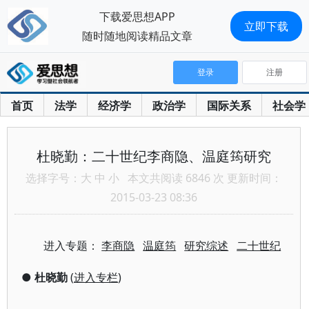
下载爱思想APP
立即下载
随时随地阅读精品文章
登录
注册
首页
法学
经济学
政治学
国际关系
社会学
杜晓勤：二十世纪李商隐、温庭筠研究
选择字号：
大
中
小
本文共阅读 6846 次 更新时间：
2015-03-23 08:36
进入专题：
李商隐
温庭筠
研究综述
二十世纪
●
杜晓勤
(
进入专栏
)