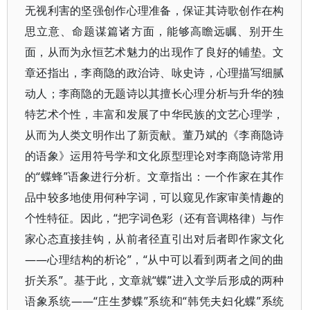
无视利害的坚强创作心理准备，保证其诗歌创作在构
思立意、命题谋篇诸方面，能够高瞻远瞩、别开生
面，从而为永恒艺术魅力的出现作了良好的铺垫。文
章还指出，李商隐的政治诗、咏史诗，心理描写细腻
动人；李商隐的无题诗以其擅长心理分析与升华的独
特艺术个性，丰富和发展了中华民族的文艺心理学，
从而为人类文明作出了新贡献。董乃斌的《李商隐诗
的语象》运用符号学和文化原型理论对李商隐诗常用
的“蝶蜂”语象进行分析。文章指出：一个作家在其作
品中较多地使用何种字词，可以窥见作家审美情趣的
个性特征。因此，“把字词色彩（还有音调格律）与作
家心态直接挂钩，从前者径直引出对后者即作家文化
――心理结构的析论”，“从中可以看到两者之间的曲
折关系”。基于此，文章就“蝶”进入文学后形成的两种
语象系统――“庄生梦蝶”系统和“韩凭夫妇化蝶”系统