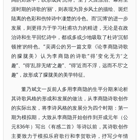
涯时期的诗歌的’丽‘，则表现为异乡风土的描绘、斑烂
陆离的色彩和伤悼诗中凄楚的冷色。而’沉博‘的进一步
发展，则更得力于学习杜甫功力的精进，无论是在政
治诗和生平回忆诗中，都或多或少地吸取了杜诗’沉郁
顿挫‘的特色。”吴调公的另一篇文章《论李商隐诗歌
的朦胧美》认为李商隐的诗歌“得’变化无方‘之
趣”、“得’乱辞无绪‘之趣”、“得’近而不浮，远而不尽‘之
趣”，故形成了朦胧美的美学特征。
董乃斌文一反前人多用李商隐的生平分期来论析
其诗歌风格的形成和发展的做法，从李商隐诗歌创作
的实际出发，将李诗风格的发展分为四个时期：第一
期为模拟期，大致从李商隐开始创作到开成元年（公
元836年）写出《有感二首》等诗以前，其诗歌创作
主要致力于模拟乐府歌行和李贺歌诗，抒写少年情