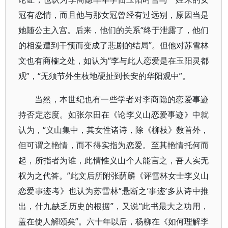
冠有恋情，而且他与那女冠曾经有过远别，原因当是
她随公主入宫。后来，他们的关系“终于泄露了，他们
的相爱遭到干预而变成了悲剧的结局”。但他对苏雪林
文也有商榷之处，如认为“李与此人恋爱是在玉阳灵都
观”，“无须节外生枝地硬扯到长安的华阳观中”。
当然，本世纪也有一些学者对李商隐的恋爱事迹
持否定态度。如张尔田在《论李义山恋爱事迹》中就
认为，“义山集中，其女性诸诗，除《柳枝》数首外，
但可谓之艳情，而不得实指为恋爱。至其艳情托何而
起，所指者为谁，此情惟义山个人能言之，吾人实无
权为之代答。”此文后所附张荫麟《评雪林女士李义山
恋爱事迹考》也认为苏雪林“悬断之’事迹‘多从诗中推
出，什九缺乏历史的根据”，又说“此书最大之功用，
盖在使人解颐矣”。六十年以后，杨柳在《如何理解李