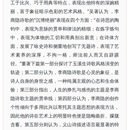
工于比兴、巧于用典等特点，表现出他特有的深婉精
丽，富于象征暗示色彩的艺术风格。”吴著认为 ，李
商隐诗歌的“沉博绝丽”表现在四个方面：“在诗思的陶
钧中，表现为意脉的贯串和律法的精细；在炼字炼句
中，表现为体物的工切和用典别出新意；在诗体方
面，发展了咏史诗和侧重地创写了无题诗，表现了艺
术素养的深厚，不拘一格，师法前人而又自辟蹊
径。”董著下篇第一部分探讨了玉溪生诗歌风格演变的
轨迹；第二部分认为，李商隐诗歌是心灵的象征，是
诗人自身的身世之感，一种纯属主观的心态和生命体
验；第三部分指出，人生的挣扎与感伤的主题是李商
隐诗歌主题的贯串线；第四部分认为，李商隐的创作
个性倾向于多用比兴以寄托其主题思想的表现方法，
因此他的诗在艺术上的明显特色便是隐晦曲折、朦胧
含蓄。第五部分则认为，义山诗描述语言最显著的特