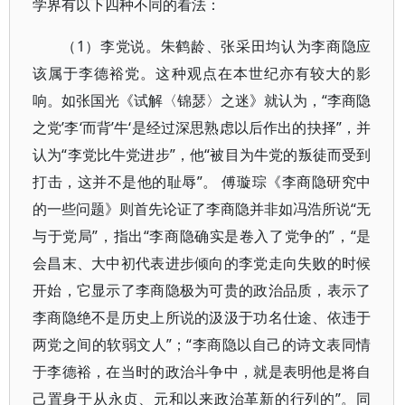
学界有以下四种不同的看法：
（1）李党说。朱鹤龄、张采田均认为李商隐应
该属于李德裕党。这种观点在本世纪亦有较大的影
响。如张国光《试解〈锦瑟〉之迷》就认为，“李商隐
之党’李‘而背’牛‘是经过深思熟虑以后作出的抉择”，并
认为“李党比牛党进步”，他“被目为牛党的叛徒而受到
打击，这并不是他的耻辱”。 傅璇琮《李商隐研究中
的一些问题》则首先论证了李商隐并非如冯浩所说“无
与于党局”，指出“李商隐确实是卷入了党争的”，“是
会昌末、大中初代表进步倾向的李党走向失败的时候
开始，它显示了李商隐极为可贵的政治品质，表示了
李商隐绝不是历史上所说的汲汲于功名仕途、依违于
两党之间的软弱文人”；“李商隐以自己的诗文表同情
于李德裕，在当时的政治斗争中，就是表明他是将自
己置身于从永贞、元和以来政治革新的行列的”。同