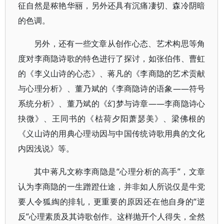
征自然是秾艳华丽，另外还具有沉痛凄切、森冷阴暗
的色调。
另外，还有一些文章从创作心态、艺术构思等角
度对李商隐诗歌的特色进行了探讨，如张伯伟、曹虹
的《李义山诗的心态》、蒋凡的《李商隐的艺术贡献
与心理分析》、董乃斌的《李商隐诗的语象――符号
系统分析》、董乃斌的《幻梦与诗章――李商隐诗心
抉微》、王同书的《枯荷夕阳萧瑟美》、梁佛根的
《义山诗的用典心理动因与中国传统诗歌用典的文化
内因浅说》等。
其中蒋凡文称李商隐是“心理分析的高手”，文章
认为李商隐的一生蹭蹬仕途，并非如人所说仅是牛党
要人令狐綯的排轧，更重要的原因还在他自身的“逆
反”心理素质及其诗歌创作。这样抛开个人得失，全然