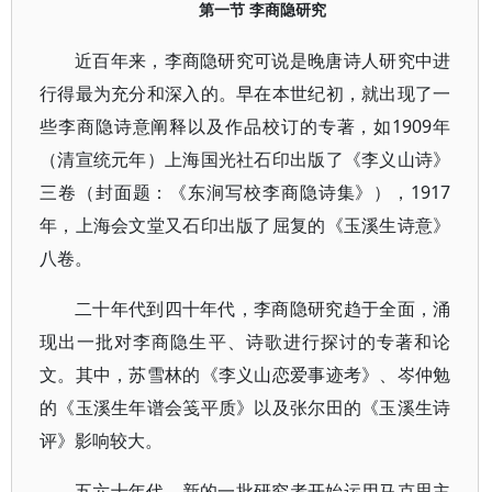
第一节 李商隐研究
近百年来，李商隐研究可说是晚唐诗人研究中进
行得最为充分和深入的。早在本世纪初，就出现了一
些李商隐诗意阐释以及作品校订的专著，如1909年
（清宣统元年）上海国光社石印出版了《李义山诗》
三卷（封面题：《东涧写校李商隐诗集》），1917
年，上海会文堂又石印出版了屈复的《玉溪生诗意》
八卷。
二十年代到四十年代，李商隐研究趋于全面，涌
现出一批对李商隐生平、诗歌进行探讨的专著和论
文。其中，苏雪林的《李义山恋爱事迹考》、岑仲勉
的《玉溪生年谱会笺平质》以及张尔田的《玉溪生诗
评》影响较大。
五六十年代，新的一批研究者开始运用马克思主