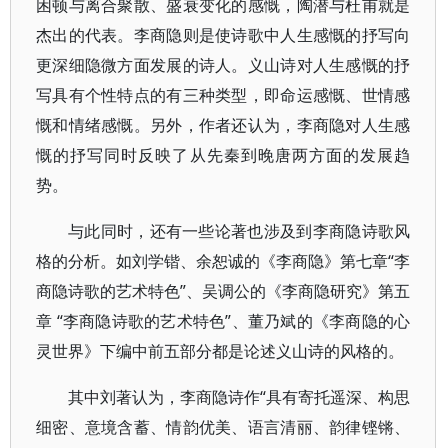
困顿与离合聚散、盛衰变化的感慨，陶潜与杜甫就是
杰出的代表。李商隐则是使诗歌中人生感慨的抒写向
更深细隐微方面发展的诗人。义山诗对人生感慨的抒
写具有个性特点的有三种类型，即命运感慨、世情感
慨和情绪感慨。另外，作者还认为，李商隐对人生感
慨的抒写同时反映了从先秦到晚唐两方面的发展趋
势。
与此同时，还有一些论著也涉及到李商隐诗歌风
格的分析。如刘学锴、余恕诚的《李商隐》第七章“李
商隐诗歌的艺术特色”、吴调公的《李商隐研究》第五
章 “李商隐诗歌的艺术特色”、董乃斌的《李商隐的心
灵世界》下编中前五部分都是论述义山诗的风格的。
其中刘著认为，李商隐诗作“具有寄托遥深、构思
细密、意境含蓄、情韵优美、语言清丽、韵律铿锵、