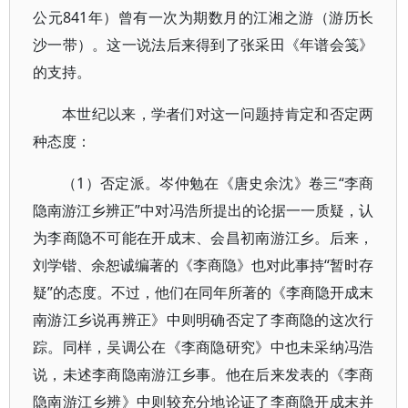
公元841年）曾有一次为期数月的江湘之游（游历长
沙一带）。这一说法后来得到了张采田《年谱会笺》
的支持。
本世纪以来，学者们对这一问题持肯定和否定两
种态度：
（1）否定派。岑仲勉在《唐史余沈》卷三“李商
隐南游江乡辨正”中对冯浩所提出的论据一一质疑，认
为李商隐不可能在开成末、会昌初南游江乡。后来，
刘学锴、余恕诚编著的《李商隐》也对此事持“暂时存
疑”的态度。不过，他们在同年所著的《李商隐开成末
南游江乡说再辨正》中则明确否定了李商隐的这次行
踪。同样，吴调公在《李商隐研究》中也未采纳冯浩
说，未述李商隐南游江乡事。他在后来发表的《李商
隐南游江乡辨》中则较充分地论证了李商隐开成末并