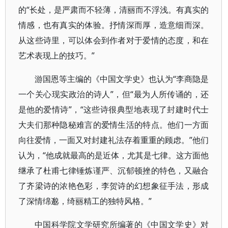
的“长处，是严肃而不轻薄，清丽而不浮浅。有真实的
情感，也有真实的体验。抒情深而厚，造意细而深。
从这些诗里，可以体会到作者对于爱情的态度，和在
艺术表现上的技巧。”
游国恩等主编的《中国文学史》也认为“李商隐是
一个关心现实政治的诗人”，但“最为人所传诵的，还
是他的爱情诗”，“这些诗很典型地表现了封建时代士
大夫们那种隐秘难言的爱情生活的特点。他们一方面
向往爱情，一面又对封建礼法存着重重的顾虑。”他们
认为，“他成就最高的是近体，尤其是七律。这方面他
继承了杜甫七律锤炼谨严、沉郁顿挫的特色，又融合
了齐梁诗的浓艳色彩，李贺诗的幻想象征手法，形成
了深情绵邈，绮丽精工的独特风格。”
中国科学院文学研究所编著的《中国文学史》对