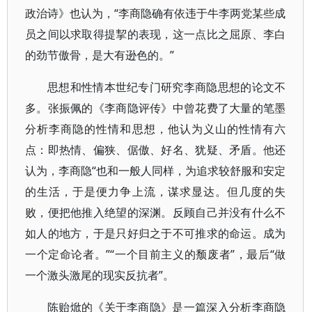
政治诗》也认为，“李商隐确有依违于牛李两党某些成
员之间以求取得提挈的表现，这一点比之屈原、李白
的劲节傲骨，是大有逊色的。”
思想和性情本世纪专门研究李商隐思想的论文不
多。张振佩的《李商隐评传》中曾花费了大量的笔墨
分析李商隐的性情和思想，他认为义山的性情有六
点：即热情、偏狭、倨傲、好名、犹疑、矛盾。他还
认为，李商隐“也和一般人同样，为追求较舒服和安定
的生活，于是便力争上流，谋求显达。但几度的失
败，便把他推入绝望的深渊。反顾自己并没有什么不
如人的地方，于是只好归之于不可推求的命运。成为
一个定命论者。”“一个目前主义的颓废者”，最后“做
一个激头激尾的现实反抗者”。
陈贻焮的《关于李商隐》是一篇深入分析李商隐