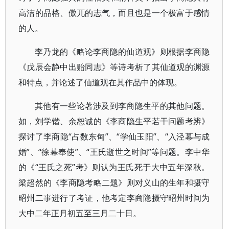
高洁的品格、傲兀的志气，而且也是一个极富于感情
的人。
李乃龙的《略论李商隐的仙道观》则根据李商隐
《戊辰会静中出贻同志》等诗考析了其仙道观的渊源
和特点，并论述了仙道观在其作品中的体现。
其他有一些论著涉及到李商隐生平的其他问题。
如，刘学锴、余恕诚的《李商隐生平若干问题考辨》
探讨了李商隐“占数东甸”、“学仙玉阳”、“入泾幕与成
婚”、“徐幕奉使”、“王氏逝世之时间”等问题。李中华
的《“王氏之死”考》则认为王氏死于大中五年深秋。
梁超然的《李商隐考略二题》则对义山的生年和摄守
昭州二事进行了考证，他考定李商隐摄守昭州时间为
大中二年正月初五至三月二十日。