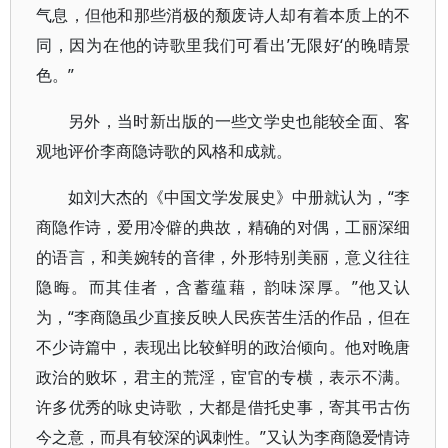
气息，但他和那些消极的颓废诗人却有着本质上的不
同，因为在他的诗歌里我们可看出’无限好‘的晚晴景
色。”
另外，当时新出版的一些文学史也能较全面、客
观地评价李商隐诗歌的风格和成就。
如刘大杰的《中国文学发展史》中册就认为，“李
商隐作诗，爱用冷僻的典故，精确的对偶，工丽深细
的语言，和美婉转的音律，外形特别美丽，意义往往
隐晦。而其佳者，含蓄蕴藉，韵味深厚。”他又认
为，“李商隐虽少直接反映人民疾苦生活的作品，但在
不少诗篇中，表现出比较鲜明的政治倾向。他对晚唐
政治的败坏，君主的荒淫，宦官的专横，表示不满。
许多优秀的咏史诗歌，大都是借托史事，寄其弔古伤
今之意，而具有较深的讽刺性。”又认为李商隐爱情诗