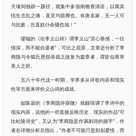
天壤间独辟一蹊径，观集中多假闺襜香清语，以寓其
忧生念乱之痛，直灵均苗裔也。有唐名家，无一人可
与抗敌，岂直奴仆命骚也哉！”
缪钺的《论李义山诗》谓李义山“灵心善感，一往
情深，而不能自遣者”，可比之屈原，文章还分析了李
商隐与令狐氏恩怨亲疏之故发为篇章者，谓皆似香草
美人之辞。
五六十年代这一时期，学界多从诗歌内容和现实
性等方面来评价义山诗的成就。
如陈寂的《李商隐诗探微》就颇强调了李诗中的
现实内容，说他的一些直接反映历史、现实的作品“可
比杜陵诗史”，又认为“李商隐是作讽刺诗的能手”，作
者在详细分析后指出，“作者不可能只是刻划爱情，而