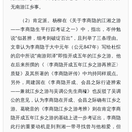
无南游江乡事。
（2）肯定派。杨柳在《关于李商隐的江湘之游
――李商隐生平行踪考证之一》中，指出，岑仲勉
说“似甚辨，细考则破绽百出”，且列举了三条理由。
文章认为李商隐于大中元年（公元847年）写给杜悰
的启中所说“南游郢泽”即指开成五年的江乡之游。他
在后来所撰的《〈李商隐开成五年江乡之游再辨正〉
质疑》及其所著的《李商隐评传》中均持同样观点。
另外，周建国在《李商隐开成、会昌之际行迹辨索
――兼就江乡之游与吴调公先生商榷》也反驳了吴调
公的意见，认为李商隐在开成、会昌之际确有江乡之
游。葛晓音的《李商隐江乡之游考辨》则在肯定李商
隐开成五年江乡之游的基础上进一步考证出，李商隐
此行的重要动机是到荆湘一带寻找曾与他相爱，但