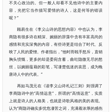
不关心政治的。但一般人却看不见他诗中的主要内
容，光把它当作描写爱情的诗人，这是何等的错误
呢？”
顾易生在《李义山诗的思想内容》中也认为，李
商隐有很多诗在精深、婉丽的辞藻中含有丰富高尚的
感情和充实深隽的内容，有些诗更是结合了时代、反
映了人民的爱憎。作者指出，“他时而戟手怒斥，直销
胸头愤慨，更多的却是委宛含蓄，曲吐隐微无尽的愁
丝，以婉丽蕴藉的彩笔，写凄楚低迷的哀思，成为晚
唐诗人中的代表。”
再如马茂元在《读李义山诗札记三则》则强调了
李商隐诗中的“高情远意”，所谓的“高情远意”，实质
上就是诗人的人格美，也就是诗歌风格的美的表现。
认为“商隐诗确实多忧危凄苦之词，充满着浓厚的感伤