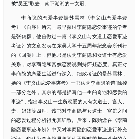
被“吴王”取去、南下湖湘的一女冠。
李商隐的恋爱事迹据苏雪林《李义山恋爱事迹
考》《自序》所云，最早探讨李商隐恋爱事迹的学者
是张鹤群，他曾做过一篇《李义山与女道士恋爱事迹
考证》的文章发表在东吴大学十五周年纪念会所刊行
的《回溯》上，但他只是认为李商隐和女道士有恋爱
关系，对李商隐和宫嫔恋爱说则持怀疑态度。真正对
李商隐的恋爱生活进行深入、细致考证的是苏雪林，
她的《李义山恋爱事迹考》一书认为李商隐的诗“除掉
一部分之外，其余的都是描写他一生的奇遇和恋爱的
事迹”，指出李义山一生所恋爱的人有女道士、宫人、
妻、娼妓等四种。该书对李商隐与女道士、宫嫔之间
的恋爱过程分析得尤其细致。后来，陈贻焮在《李商
隐恋爱事迹考辨》中又对李商隐的恋爱事迹进行补充
论证，也认为李商隐早年学仙玉阳时曾与一姓宋的女