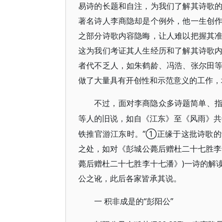
易诗的长题和自注，为我们了解其诗歌
著名诗人李商隐却是个例外，他一生创
之部分诗歌内容隐晦，让人难以把握其
这为我们考证其人生经历和了解其诗歌
者代不乏人，如朱鹤龄、冯浩、张尔田
做了大量具有开创性和示范意义的工作，
不过，面对李商隐众多诗题简单、
等人的旧说，如自《江东》至《风雨》共
铁推官游江东时。”①正缘于这批诗歌
之处，如对《彭城公薨后赠杜二十七胜李
薨后赠杜二十七胜李十七潘》)一诗的解
公之讹，此后各家皆承其说。
“彭阳公”
一
积非成是的