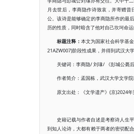
李商隐与彭城公刘瑑亦有交往。大中十二年
月去世后，李商隐作诗致哀，并寄赠昔
公。该诗是能够确定的李商隐所作的最
历的性质，同时暗含了他对自己坎坷命运
标题注释：
本文为国家社会科学基
21AZW007)阶段性成果，并得到武汉
/ 刘瑑/ 《彭城公
关键词：李商隐
作者简介：孟国栋，武汉大学文学院
(京)2024年
原文出处：《文学遗产》
史籍记载与作者自述是考察诗人生
到知人论诗，大都有赖于两者的密切配