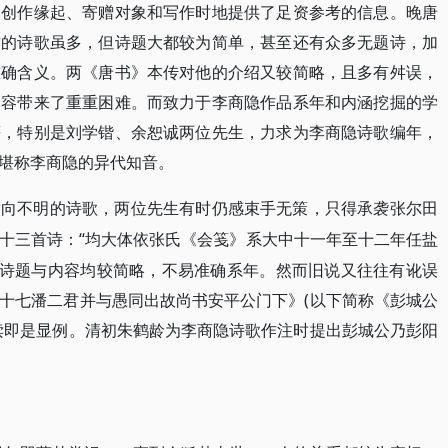
的创作缘起、寄赠对象和写作时地提供了足资参考的信息。晚唐
作的诗歌虽多，但诗题大都较为简单，甚至还有众多无题诗，加
准确含义。两《唐书》本传对他的介绍又较简略，且多有舛误，
内容带来了重重困难。而致力于李商隐作品系年和内涵挖掘的学
等，特别是刘学锴、余恕诚两位先生，力求为李商隐诗歌编年，
堪称李商隐的异代知音。
指向不明的诗歌，两位先生有时仍感束手无策，只得承袭张尔田
“均大体依张氏《会笺》系大中十一年至十二年任盐
十三首诗：
的诗题与内容均较简略，不易准确系年。然而旧说又往往有讹误
十七潘二君并与愚同出故尚书安平公门下》(以下简称《彭城公
读即是显例。清初朱鹤龄为李商隐诗歌作注时提出彭城公乃彭阳