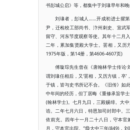
书彭城公启》等，都集中于刘瑑早年和晚
……开成初进士擢
刘瑑者，彭城人
尹，迁检校工部尚书、汴州刺史、宣武军
留守、河东节度观察等使。其年十二月
二年，累加集贤殿大学士。罢相，又历
1975年版，第14册，第4606-4607页)
傅璇琮先生曾在《唐翰林学士传论
谓刘瑑任相后，又‘罢相，又历方镇，卒
于镇，皆与史书所记不合。《旧传》如
中年间的经历，但丁居晦《重修承旨学士
(翰林学士)。七月九日，三殿赐绯。大
诰。二年七月六日，特恩加司封郎中。
依前充。四年十一月二十八日，守本官
月，守本官出院。”⑩大中三年(849)