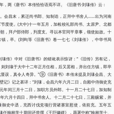
年，两《唐书》本传恰恰语焉不详。《旧唐书·刘瑑传》云：
第。会昌末，累迁尚书郎、知制诰，正拜中书舍人……出为河南
节度使。(大中)十一年五月，加检校礼部尚书、太原尹、北都
入朝，拜户部侍郎，判度支。寻以本官同平章事，领使如故。十
方镇，卒。(刘昫等《旧唐书》卷一七七《刘瑑传》，中华书局
·刘瑑传》中对《旧唐书》的错讹表示惊讶：“《旧传》另有记，
’，则刘瑑于大中十二年正月任相，后又罢相，并出任方镇，即卒
此显误，真令人奇异。”⑨《旧唐书》本传未提及刘瑑会昌、大
壁记》记之甚详：“刘瑑，会昌六年六月二日，自殿中侍御史充
中元年闰三月十二日，加职方员外郎。十一月二十七日，加知制
三年六月十四日，拜中书舍人。十二月二十七日，三殿赐紫，并
兼御史中丞，充西讨伐党项行营诸寨宣慰使，依前充。五年五
，刘瑑任翰林学士期间还曾撰《王巨镛碑》，题署中称“翰林学士、