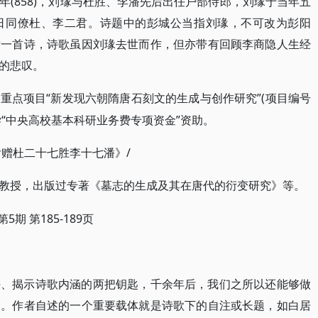
(858)，刘瑑与杜胜、李潘先后出任户部侍郎，刘瑑于当年五
日同僚杜、李二君。诗题中的彭城公当指刘瑑，不可改为彭阳
后一首诗，诗歌虽因刘瑑去世而作，但亦带有回顾李商隐人生经
的悲叹。
“新发现六朝隋唐石刻文的生成与创作研究”(项目编号
金重点项目
大学“中央高校基本科研业务费专项资金”资助。
薨后赠杜二十七胜李十七潘》/
教授，出版过专著《墓志的生成及其在唐代的衍变研究》等。
第5期 第185-189页
平、揭示诗歌内涵的两把钥匙，千余年后，我们之所以还能够做
合。作者自述的一个重要载体就是诗歌下的自注或长题，如白居