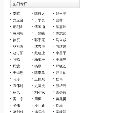
热门专栏
秦晖
陈行之
郑永年
龙应台
丁学良
曹林
鄢烈山
傅国涌
陈嘉映
黄宗智
于建嵘
陈志武
徐贲
郭宇宽
马立诚
杨祖陶
沈志华
向继东
赵汀阳
戴建业
李昌平
张鸣
杨奎松
王海光
周濂
杨鹏
邓晓芒
王缉思
陈奉孝
郭世佑
马玲
王振东
狄马
袁伟时
史啸虎
熊培云
秋风
刘小枫
孟令伟
雷一宁
周枫
蒋兆勇
吴伟
沙叶新
刘瑜
葛剑雄
储昭根
吴稼祥