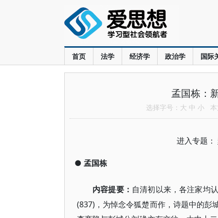
首页
法学
经济学
政治学
国际
孟国栋：
选择字号：
大
中
小
本文
进入专题：
●
孟国栋
内容提要：
自清初以来，各注家均
(837)，为悼念令狐楚而作，诗题中的