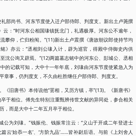
由检校礼部尚书、河东节度使入迁户部侍郎、判度支。新出土卢荛撰
铭》云：“时河东公相国瑑镇抚北门，礼遇极厚。河东公不逾年，
攀仰，伫归粉闱。”(11)新出土卢震撰《唐故朝议郎使持节均
志铭》亦云：“丞相刘公瑑入计，辟为巡官，得殿中侍御史内供
沈公询又辟焉。”(12)两篇墓志铭中的河东公、彭城公、丞相
刻中的记载可知，大中十一年年底，刘瑑由河东节度使紧急入为
平章事，仍判度支，不久由杜胜继任户部侍郎、判度支。
“罢相，又历方镇，卒”(13)。《新唐书》
。《旧唐书》本传说他
他卒于相位。傅先生特别注重甄辨传世文献的异同处，参合相关
历，而是大中十二年五月卒于相位。
彭城公为刘瑑。”钱振伦、钱振常注云：“义山于开成二年登进士
云‘始忝一名’、‘方阶九品’……皆补尉后语。与前《上刘舍人