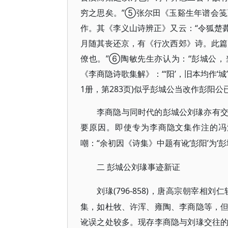
穷之思矣。”⑤张尔田《玉谿生年谱会笺
作。其《李义山诗辨正》又云：“令狐楚
月随其丧还京，有《行次西郊》诗。此篇
僚也。”⑥陶敏先生亦认为：“彭城公
《李商隐诗歌集解》：“‘阳’，旧本均作‘
1册，第283页)似乎彭城公当改作彭阳
李商隐与同时代的彭城公刘瑑亦有
要原因。即使专为李商隐文集作注的冯
“余初因《诗集》中题有讹‘彭阳’为
嘲：
二
彭城公刘瑑事迹新证
(796-858)，唐高宗朝宰
刘瑑
集，如杜牧、许浑、雍陶、李商隐等，
讹误之处较多。现存李商隐与刘瑑交往