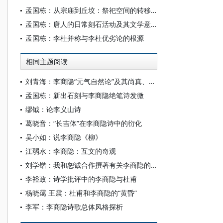
孟国栋：从宗庙到丘坟：祭祀空间的转移与墓碑的兴起
孟国栋：唐人的日常刻石活动及其文学意义
孟国栋：李杜并称与李杜优劣论的根源
相同主题阅读
刘青海：李商隐“元气自然论”及其尚真、任情的诗歌思想
孟国栋：新出石刻与李商隐绝笔诗发微
缪钺：论李义山诗
葛晓音：“长吉体”在李商隐诗中的衍化
吴小如：说李商隐《柳》
江弱水：李商隐：互文的奇观
刘学锴：我和恕诚合作撰著有关李商隐的几部书稿的具体情况
李裕政：诗学批评中的李商隐与杜甫
杨晓霭 王震：杜甫和李商隐的“黄昏”
李军：李商隐诗歌总体风格探析