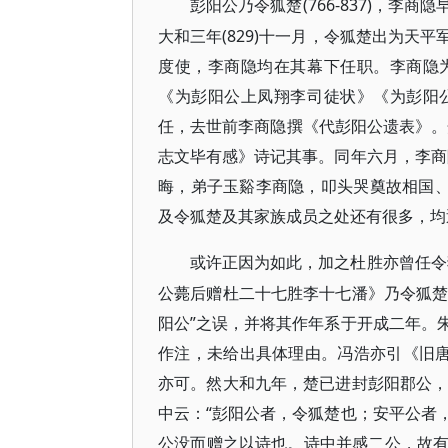
(766-837)，
彭阳公乃令狐楚
大和三年(829)十一月，令狐楚出为天
度使，李商隐均在其幕下任职。李商隐
《为彭阳公上凤翔李司徒状》《为彭阳
任，去世前李商隐撰《代彭阳公遗表》。开
志文毕有感》诗记其事。同年六月，李商
晦，弟子玉谿李商隐，叩头哭奠故相国
及令狐楚及其家族成员之处还有很多，均
或许正因为如此，加之杜胜亦曾任令
公薨后赠杜二十七胜李十七潘》乃令狐楚
阳公”之误，并将其作年系于开成二年。朱
作注，未给出具体理由。冯浩亦引《旧唐
亦可。然大和九年，楚已进封彭阳郡公，
中云：“彭阳公者，令狐楚也；安平公者
公没而赠之以诗也。诗中并感二公，故