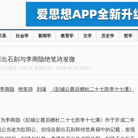
关系
社会学
新闻学
教育学
文学
历史学
哲学
新出石刻与李商隐绝笔诗发微
共阅读 2199 次 更新时间：2026-06-02 09:51
李商隐
绝笔诗
刘瑑
《彭城公薨后赠杜二十七胜李十七潘》
认为李商隐《彭城公薨后赠杜二十七胜李十七潘》作于开成二年
彭城公当改为彭阳公。但综合新出石刻和传世典籍中的记载，发现