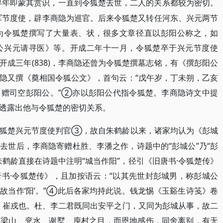
李商隐早年即蒙其赏识，一直到令狐楚去世，二人的关系都较为密切。
平军节度使，辟李商隐为巡官。后来令狐楚又转任河东、兴元两节
为令狐楚撰写了大量表、状，很多文章径直以彭阳公称之，如
公兴元请寻医》等。开成二年十一月，令狐楚卒于兴元节度使
成三年(838)，李商隐还曾为令狐楚撰墓志铭，有《撰彭阳公
隐又撰《奠相国令狐公文》，首句云：“戊午岁，丁未朔，乙亥
、赠司空彭阳公。”②亦以彭阳公代指令狐楚。李商隐诗文中提
透露出他与令狐楚的密切关系。
③，故自朱鹤龄以来，诸家均认为《彭城
狐楚兴元节度使判官
去世后，李商隐寄赠杜胜、李潘之作，诗题中的“彭城公”乃“彭
鹤龄直接在诗题中注明“城当作阳”，径引《旧唐书·令狐楚传》
书·令狐楚传》，且加按语云：“以其先世封彭城男，称彭城公
故当作‘阳’。”④此后各家均持此说。钱龙惕《玉谿生诗笺》卷
，崔戎也。杜、李二君既同出安平之门，又同为彭城从事，故二
有梁山、兖水、谢墅、庾村之目，而恩地感伤，同舍离别，有无