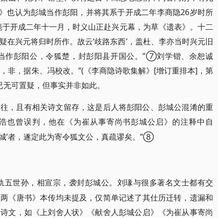
》也认为彭城当作彭阳，并将其系于开成二年李商隐26岁时所
薨于开成二年十一月，时义山正赴兴元幕，为草《遗表》。十二
疑在兴元将归时所作。故云‘歧路东西’，盖杜、李亦当时兴元旧
，当作彭阳公，令狐楚，封彭阳县开国公。”⑦刘学锴、余恕诚
城’，非，据朱、冯校改。”(《李商隐诗歌集解》[增订重排本]，第
公已无可置疑，但事实并非如此。
交往，且有相关诗文留存，这是后人将彭阳公、彭城公混淆的重
浩也曾误判，他在《为崔从事寄尚书彭城公启》的注释中自
‘彭城’者，遂定此为寄令狐文公，真疏谬矣。”⑧
相刘仁轨五世孙，相宣宗，袭封彭城公。刘瑑与很多著名文士都有交
但两《唐书》本传均未提及，仅简单记述了其仕历迁转，遗漏和
的诗文，如《上刘舍人状》《献舍人彭城公启》《为崔从事寄尚