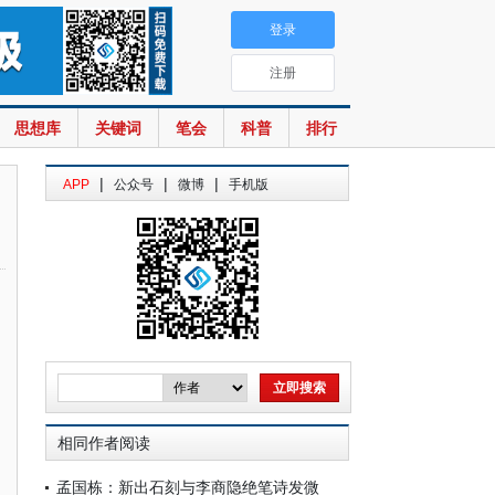
登录
注册
思想库
关键词
笔会
科普
排行
|
|
|
APP
公众号
微博
手机版
相同作者阅读
孟国栋：新出石刻与李商隐绝笔诗发微