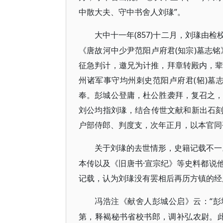
中散大夫、守中书舍人刘瑑”。
(857)十二月，刘瑑
大中十一年
《唐故河中少尹范阳卢府君(知宗)墓志
征急判计，邀兄为计推，拜章转殿内，辈流
州诸军事守均州刺史范阳卢府君(轺)墓
奉。彭城公登庸，杜公胜袭拜，复召之，至
刘公均指刘瑑，结合传世文献和新出石
户部侍郎、判度支，次年正月，以本官同
关于刘瑑的去世情形，史籍记载不一
本传以及《旧唐书·宣宗纪》等史料都说
记载，认为刘瑑没有罢相后再历方镇的经
“
冯浩注《献舍人彭城公启》云：
第，释褐秘书省校书郎，调补弘农尉。此篇