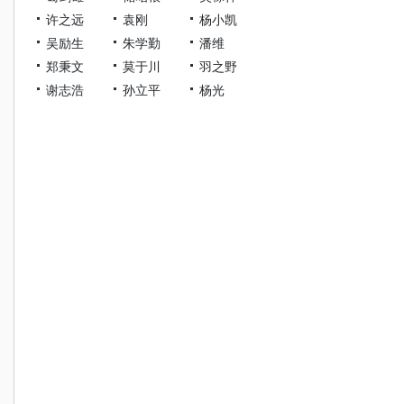
许之远
袁刚
杨小凯
吴励生
朱学勤
潘维
郑秉文
莫于川
羽之野
谢志浩
孙立平
杨光