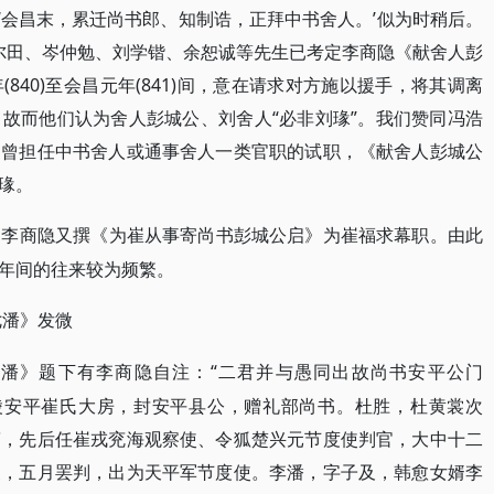
‘会昌末，累迁尚书郎、知制诰，正拜中书舍人。’似为时稍后。
4)张尔田、岑仲勉、刘学锴、余恕诚等先生已考定李商隐《献舍人彭
840)至会昌元年(841)间，意在请求对方施以援手，将其调离
故而他们认为舍人彭城公、刘舍人“必非刘瑑”。我们赞同冯浩
即曾担任中书舍人或通事舍人一类官职的试职，《献舍人彭城公
瑑。
15)，李商隐又撰《为崔从事寄尚书彭城公启》为崔福求幕职。由此
年间的往来较为频繁。
七潘》发微
“二君并与愚同出故尚书安平公门
七潘》题下有李商隐自注：
出自博陵安平崔氏大房，封安平县公，赠礼部尚书。杜胜，杜黄裳次
第，先后任崔戎兖海观察使、令狐楚兴元节度使判官，大中十二
支，五月罢判，出为天平军节度使。李潘，字子及，韩愈女婿李