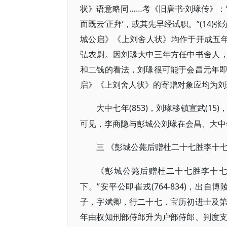
状》语意略同……考《旧唐书·刘瑑传》：
而既云‘正拜’，或其先早经试职。”(1
城公启》《上刘舍人状》均作于开成五年(
弘农尉。因刘瑑大中三年方任中书舍人，
和二钱的看法，刘瑑很可能于会昌元年
启》《上刘舍人状》的寄赠对象应均为刘
(853)，刘瑑移镇宣武(
大中七年
可见，李商隐与彭城公刘瑑在会昌、大中
三
《彭城公薨后赠杜二十七胜李十
《彭城公薨后赠杜二十七胜李十
下。”安平公即崔戎(764-834)，
子，字斌卿，行二十七，宝历初进士及
年由权知刑部侍郎升为户部侍郎、判度