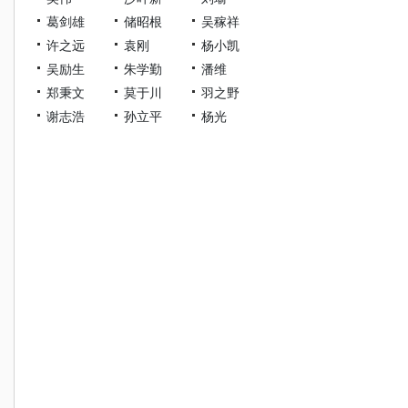
葛剑雄
储昭根
吴稼祥
许之远
袁刚
杨小凯
吴励生
朱学勤
潘维
郑秉文
莫于川
羽之野
谢志浩
孙立平
杨光