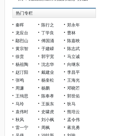
热门专栏
秦晖
陈行之
郑永年
龙应台
丁学良
曹林
鄢烈山
傅国涌
陈嘉映
黄宗智
于建嵘
陈志武
徐贲
郭宇宽
马立诚
杨祖陶
沈志华
向继东
赵汀阳
戴建业
李昌平
张鸣
杨奎松
王海光
周濂
杨鹏
邓晓芒
王缉思
陈奉孝
郭世佑
马玲
王振东
狄马
袁伟时
史啸虎
熊培云
秋风
刘小枫
孟令伟
雷一宁
周枫
蒋兆勇
吴伟
沙叶新
刘瑜