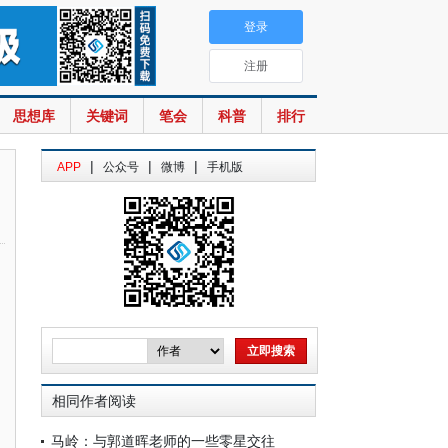
登录
注册
思想库
关键词
笔会
科普
排行
|
|
|
APP
公众号
微博
手机版
相同作者阅读
马岭：与郭道晖老师的一些零星交往