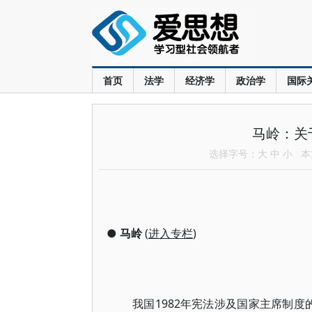
首页
法学
经济学
政治学
国际
马岭：关
选择字号：
大
中
小
本文
●
马岭
(
进入专栏
)
我国1982年宪法涉及国家主席制度