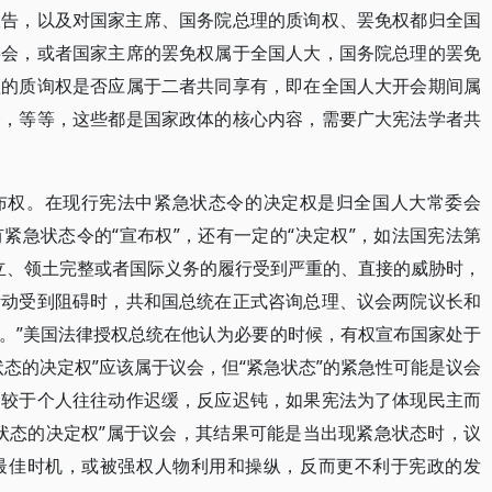
报告，以及对国家主席、国务院总理的质询权、罢免权都归全国
委会，或者国家主席的罢免权属于全国人大，国务院总理的罢免
理的质询权是否应属于二者共同享有，即在全国人大开会期间属
会，等等，这些都是国家政体的核心内容，需要广大宪法学者共
布权。在现行宪法中紧急状态令的决定权是归全国人大常委会
紧急状态令的“宣布权”，还有一定的“决定权”，如法国宪法第
独立、领土完整或者国际义务的履行受到严重的、直接的威胁时，
活动受到阻碍时，共和国总统在正式咨询总理、议会两院议长和
。”美国法律授权总统在他认为必要的时候，有权宣布国家处于
态的决定权”应该属于议会，但“紧急状态”的紧急性可能是议会
相较于个人往往动作迟缓，反应迟钝，如果宪法为了体现民主而
状态的决定权”属于议会，其结果可能是当出现紧急状态时，议
最佳时机，或被强权人物利用和操纵，反而更不利于宪政的发