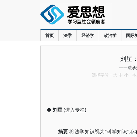
首页
法学
经济学
政治学
国际
刘星
——法学
选择字号：
大
中
小
本文
●
刘星
(
进入专栏
)
摘要
:将法学知识视为“科学知识”