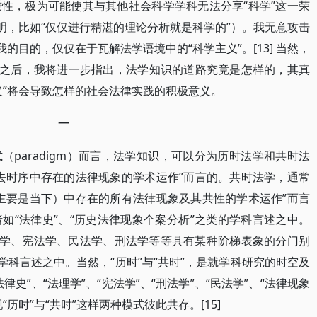
性，极为可能使其与其他社会科学学科无法分享“科学”这一荣
明，比如“仅仅进行精湛的理论分析就是科学的”）。我无意攻击
的目的，仅仅在于瓦解法学语境中的“科学主义”。[13] 当然，
境之后，我将进一步指出，法学知识的道路究竟是怎样的，其真
义”将会导致怎样的社会法律实践的积极意义。
一
paradigm）而言，法学知识，可以分为历时法学和共时法
去时序中存在的法律现象的学术运作”而言的。共时法学，通常
主要是当下）中存在的所有法律现象及其共性的学术运作”而言
如“法律史”、“历史法律现象个案分析”之类的学科言述之中。
法理学、宪法学、民法学、刑法学等等具有某种阶梯表象的分门别
学科言述之中。当然，“历时”与“共时”，是就学科研究的时空及
史”、“法理学”、“宪法学”、“刑法学”、“民法学”、“法律现象
历时”与“共时”这样两种模式彼此共存。[15]