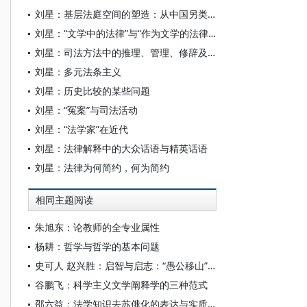
刘星：基层法庭空间的塑造：从中国另类实践看
刘星：“文学中的法律”与“作为文学的法律”的关系
刘星：司法方法中的推理、管理、修辞及司法公正
刘星：多元法条主义
刘星：历史比较的某些问题
刘星：“冤案”与司法活动
刘星：“法学家”在近代
刘星：法律解释中的大众话语与精英话语
刘星：法律为何简约，何为简约
相同主题阅读
朱旭东：论教师的全专业属性
杨耕：哲学与哲学的基本问题
史可人 赵兴胜：启智与启志：“愚公移山”在近代中国的转型与传播
谷鹏飞：科学主义文学阐释学的三种范式
邵六益：法学知识去苏俄化的表达与实质——以刑法学为分析重点