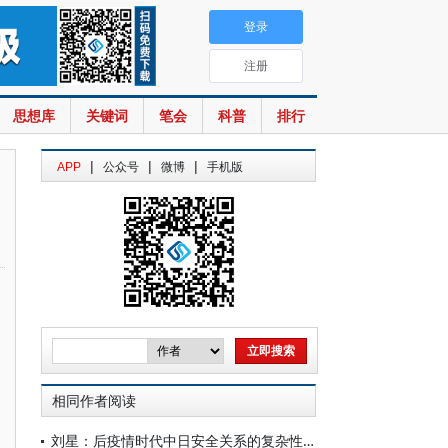
登录
注册
思想库
关键词
笔会
科普
排行
|
|
|
APP
公众号
微博
手机版
相同作者阅读
刘星：后疫情时代中日安全关系的复杂性与风险