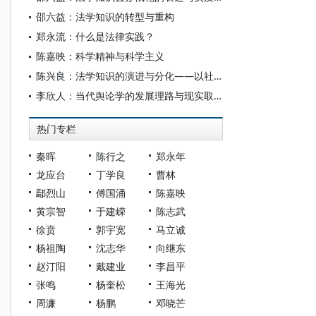
邵六益：法学知识的转型与重构
郑永流：什么是法律实践？
陈嘉映：科学精神与科学主义
陈兴良：法学知识的演进与分化——以社科法学与法教义学为视角
李欣人：当代舆论学的发展理路与现实取向
热门专栏
秦晖
陈行之
郑永年
龙应台
丁学良
曹林
鄢烈山
傅国涌
陈嘉映
黄宗智
于建嵘
陈志武
徐贲
郭宇宽
马立诚
杨祖陶
沈志华
向继东
赵汀阳
戴建业
李昌平
张鸣
杨奎松
王海光
周濂
杨鹏
邓晓芒