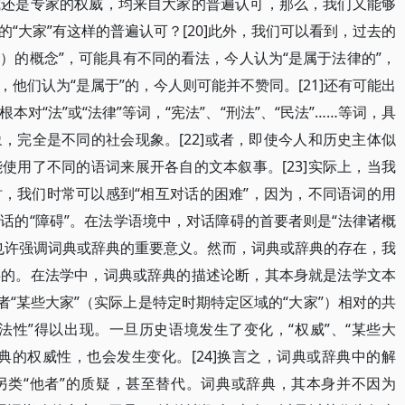
威还是专家的权威，均来自大家的普遍认可，那么，我们又能够
“大家”有这样的普遍认可？[20]此外，我们可以看到，过去的
）的概念”，可能具有不同的看法，今人认为“是属于法律的”，
他们认为“是属于”的，今人则可能并不赞同。[21]还有可能出
对“法”或“法律”等词，“宪法”、“刑法”、“民法”……等词，具
，完全是不同的社会现象。[22]或者，即使今人和历史主体似
使用了不同的语词来展开各自的文本叙事。[23]实际上，当我
，我们时常可以感到“相互对话的困难”，因为，不同语词的用
话的“障碍”。在法学语境中，对话障碍的首要者则是“法律诸概
也许强调词典或辞典的重要意义。然而，词典或辞典的存在，我
事的。在法学中，词典或辞典的描述论断，其本身就是法学文本
者“某些大家”（实际上是特定时期特定区域的“大家”）相对的共
法性”得以出现。一旦历史语境发生了变化，“权威”、“某些大
典的权威性，也会发生变化。[24]换言之，词典或辞典中的解
另类“他者”的质疑，甚至替代。词典或辞典，其本身并不因为