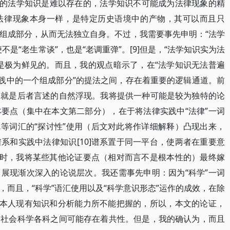
”的法学知识是难以存在的，法学知识不可能成为法律现象的精
法律现象本身一样，是特定历史语境中的产物，其可以而且只
组成部分，从而无法独立自身。不过，我需要事先申明：“法学
是“老生常谈”，也是“老调重弹”。[9]但是，“法学知识实为法
是极为鲜见的。而且，我的观点暗示了，在“法学知识无法普遍
实践中的一个组成部分”的提法之间，存在着重要的逻辑通道。前
，就是后者言述的自然浮现。我将提供一种可能是较为独特的论
要点（集中在本文第二部分），在于将法律实践中“法律”一词
”……等词汇的“探讨性”使用（后文对此将作详细解释）凸现出来，
系和实践中法律知识[10]谱系置于同一平台，使两者在重要意
]同时，我将某些其他论证要点（相对而言不是根本性的）最终嫁
展现渐次深入的论说层次。我还需事先申明：因为“科学”一词
而且，“科学”语汇使用以及“科学意识形态”运作的成效，在除
]是本人现有知识和分析能力所不能把握的，所以，本文的论证，
，社会科学各科之间可能存在着共性。但是，我的确认为，而且