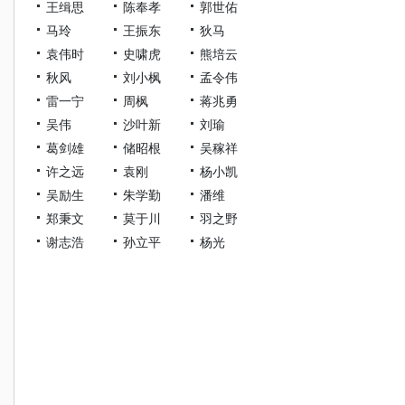
王缉思
陈奉孝
郭世佑
马玲
王振东
狄马
袁伟时
史啸虎
熊培云
秋风
刘小枫
孟令伟
雷一宁
周枫
蒋兆勇
吴伟
沙叶新
刘瑜
葛剑雄
储昭根
吴稼祥
许之远
袁刚
杨小凯
吴励生
朱学勤
潘维
郑秉文
莫于川
羽之野
谢志浩
孙立平
杨光