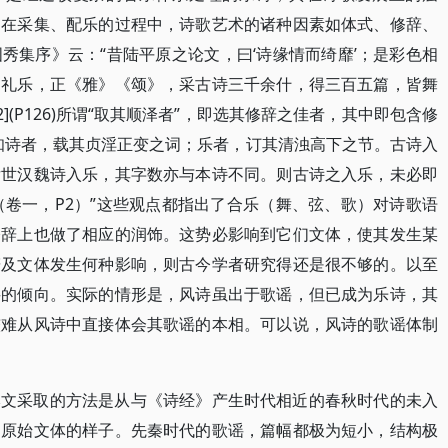
是在采集、配乐的过程中，诗歌艺术的诸种因素如体式、修辞、
秀集序》云：“昔陆平原之论文，曰‘诗缘情而绮靡’；是彩色相
定礼乐，正《雅》《颂》，采古诗三千余什，得三百五篇，皆舞
](P126)所谓“取其顺泽者”，即选其修辞之佳者，其中即包含修
知诗者，载其贞淫正变之词；乐者，订其清浊高下之节。古诗入
后世汉魏诗入乐，其字数亦与本诗不同。则古诗之入乐，未必即
（卷一，P2）”这些观点都指出了合乐（舞、弦、歌）对诗歌语
修辞上也做了相应的润饰。这势必影响到它们文体，使其发生某
辞及文体发生何种影响，则古今学者研究得还是很不够的。以至
谣的倾向。实际的情形是，风诗虽出于歌谣，但已成为乐诗，其
较难从风诗中直接体会其歌谣的本相。可以说，风诗的歌谣体制
本文采取的方法是从与《诗经》产生时代相近的春秋时代的未入
的原始文体的样子。先秦时代的歌谣，篇幅都极为短小，结构极