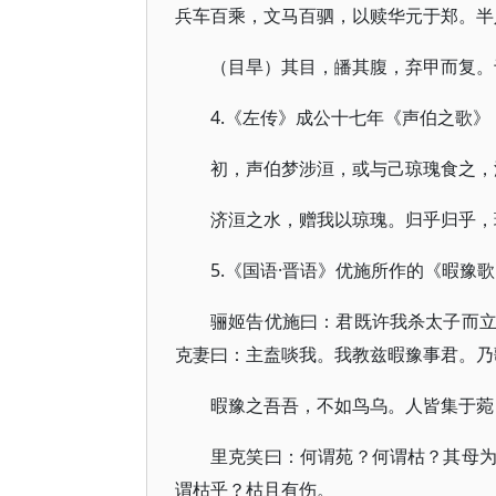
兵车百乘，文马百驷，以赎华元于郑。半
（目旱）其目，皤其腹，弃甲而复。
4.《左传》成公十七年《声伯之歌》
初，声伯梦涉洹，或与己琼瑰食之，
济洹之水，赠我以琼瑰。归乎归乎，
5.《国语·晋语》优施所作的《暇豫
骊姬告优施曰：君既许我杀太子而
克妻曰：主盍啖我。我教兹暇豫事君。乃
暇豫之吾吾，不如鸟乌。人皆集于菀
里克笑曰：何谓苑？何谓枯？其母
谓枯乎？枯且有伤。