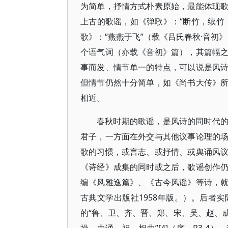
为简单，抒情方式朴素原始，最能体现
上古的歌谣，如《弹歌》：“断竹，续竹
歌》：“燕燕于飞”（载《吕氏春秋·音初
个语气词（亦载《音初》篇），其篇幅
事而发、情节单一的特点，可以说是风
但情节仍然十分简单，如《尚书大传》
相近。
春秋时期的歌谣，是风诗的同时代
君子，一方面在外交与其他议事论理的
歌的习惯，或言志、或抒情、或舆诵风
《诗经》成集的同时或之后，歌谣创作
编《风雅逸篇》、《古今风谣》等诗，
古典文学出版社1958年版。）。后者
的“鲁、卫、齐、晋、郑、宋、吴、赵、