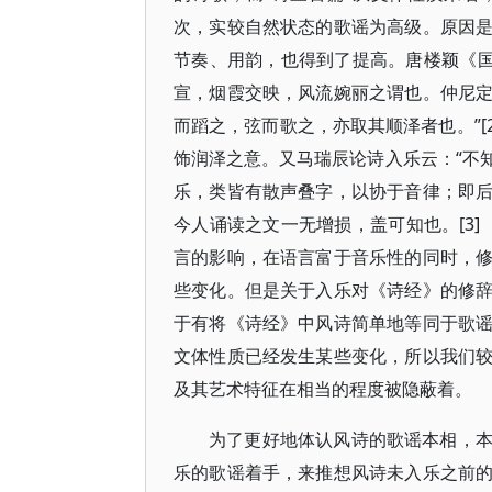
次，实较自然状态的歌谣为高级。原因
节奏、用韵，也得到了提高。唐楼颖《国
宣，烟霞交映，风流婉丽之谓也。仲尼
而蹈之，弦而歌之，亦取其顺泽者也。”[2
饰润泽之意。又马瑞辰论诗入乐云：“不
乐，类皆有散声叠字，以协于音律；即
今人诵读之文一无增损，盖可知也。[3]
言的影响，在语言富于音乐性的同时，
些变化。但是关于入乐对《诗经》的修
于有将《诗经》中风诗简单地等同于歌
文体性质已经发生某些变化，所以我们
及其艺术特征在相当的程度被隐蔽着。
为了更好地体认风诗的歌谣本相，
乐的歌谣着手，来推想风诗未入乐之前