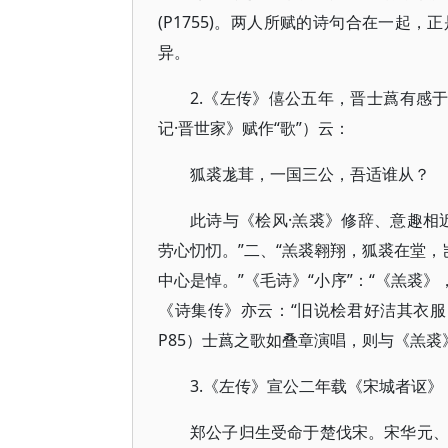
(P1755)。两人所赋的诗句合在一起
异。
2.《左传》僖公五年，晋士蔿有感
记·晋世家》赋作“歌”）云：
狐裘尨茸，一国三公，吾适谁从？
此诗与《桧风·羔裘》修辞、意趣相
劳心忉忉。”二、“羔裘翱翔，狐裘在堂，
中心是悼。”《毛诗》“小序”：“《羔裘》
《诗集传》亦云：“旧说桧君好洁其衣服
P85）士蔿之歌如叠章演唱，则与《羔
3.《左传》宣公二年载《宋城者讴》
郑公子归生受命于楚伐宋。宋华元