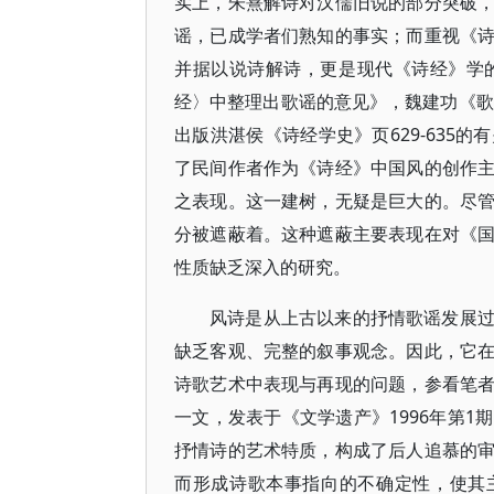
实上，朱熹解诗对汉儒旧说的部分突破
谣，已成学者们熟知的事实；而重视《
并据以说诗解诗，更是现代《诗经》学
经〉中整理出歌谣的意见》，魏建功《歌
出版洪湛侯《诗经学史》页629-635
了民间作者作为《诗经》中国风的创作
之表现。这一建树，无疑是巨大的。尽
分被遮蔽着。这种遮蔽主要表现在对《
性质缺乏深入的研究。
风诗是从上古以来的抒情歌谣发展
缺乏客观、完整的叙事观念。因此，它
诗歌艺术中表现与再现的问题，参看笔
一文，发表于《文学遗产》1996年第
抒情诗的艺术特质，构成了后人追慕的
而形成诗歌本事指向的不确定性，使其