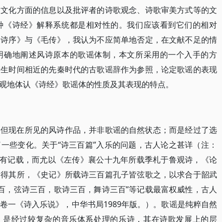
史文化方面的信息以及批评者的诗歌观念、诗歌审美方式等的文
种《诗经》解释系统都是相对性的。我们应该看到它们的相对
《诗序》与《毛传》，我认为不应简单地否定，在文献不足的情
明确地阐述风诗原本的歌谣体制，本文所采用的一个入手的方
产生时间相近的先秦时代的古歌谣辞作为参照，论定歌谣的表现
观地体认《诗经》歌谣体的性质及其表现的特点。
，但现在所见的风诗作品，并非歌谣的自然状态；而是经过了选
一些变化。关于“诗三百篇”入乐的问题，古人论之甚详（注：
多有记载，而尤以《左传》襄公十九年所载季札于鲁观诗，《论
各得其所，《史记》所载诗三百篇孔子皆弦歌之，以求合于韶武
三百，弦诗三百，歌诗三百，舞诗三百”等记载最富权威性，古人
卷一《诗入乐说》，中华书局1989年版。）。歌谣是纯粹自然
看，是经过较复杂的音乐体系处理的乐诗，其在诗歌发展上的层