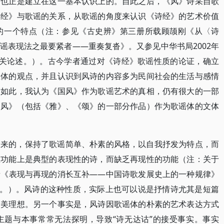
，也正是建立在这一基本认识上的。自此之后，《风》诗采自歌
诗经》与歌谣的关系，从歌谣的角度来认识《诗经》的艺术价值
的一个特点（注：参见《古史辨》第三册所载顾颉刚《从〈诗
谣表现法之最要紧者——重奏复沓》。又参见中华书局2002年
的有关论述。）。古今学者通过对《诗经》歌谣性质的论证，确立
主体的观点，并且认识到风诗的内容多为民间社会的生活与感情
管如此，我认为《国风》作为歌谣艺术的真相，仍有很大的一部
国风》（包括《雅》、《颂》的一部分作品）作为歌谣体的文体
过来的，保持了歌谣简单、朴素的风格，以自我抒发为特点，而
在功能上是典型的表现性的诗，而缺乏再现性的功能（注：关于
者《表现与再现的消长互补——中国诗歌发展史上的一种规律》
1期。）。风诗的这种性质，实际上也可以说是抒情诗尤其是短篇
审美理想。另一个事实是，风诗因歌谣体的朴素的艺术表达方式
主题与本事常常无法探明，导致“诗无达诂”的接受事实。事实