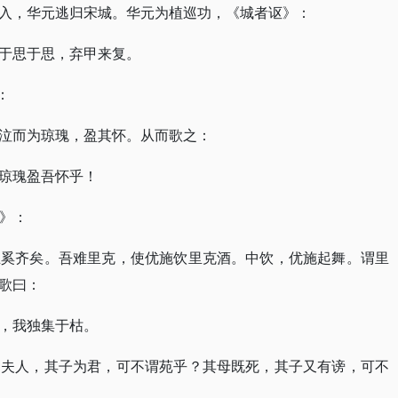
入，华元逃归宋城。华元为植巡功，《城者讴》：
于思于思，弃甲来复。
：
泣而为琼瑰，盈其怀。从而歌之：
琼瑰盈吾怀乎！
歌》：
立奚齐矣。吾难里克，使优施饮里克酒。中饮，优施起舞。谓里
歌曰：
，我独集于枯。
为夫人，其子为君，可不谓苑乎？其母既死，其子又有谤，可不