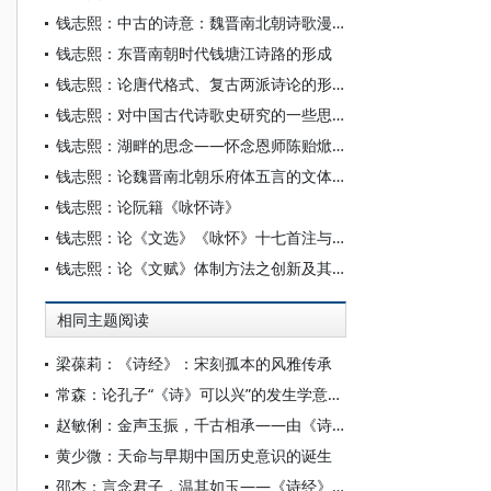
钱志熙：中古的诗意：魏晋南北朝诗歌漫谈
钱志熙：东晋南朝时代钱塘江诗路的形成
钱志熙：论唐代格式、复古两派诗论的形成及其渊源流变
钱志熙：对中国古代诗歌史研究的一些思考
钱志熙：湖畔的思念——怀念恩师陈贻焮先生
钱志熙：论魏晋南北朝乐府体五言的文体演变
钱志熙：论阮籍《咏怀诗》
钱志熙：论《文选》《咏怀》十七首注与阮诗解释的历史演变
钱志熙：论《文赋》体制方法之创新及其历史成因
相同主题阅读
梁葆莉：《诗经》：宋刻孤本的风雅传承
常森：论孔子“《诗》可以兴”的发生学意涵以及相关认知偏差
赵敏俐：金声玉振，千古相承——由《诗经》所开启的中国诗风
黄少微：天命与早期中国历史意识的诞生
邵杰：言念君子，温其如玉——《诗经》与君子风范的确立