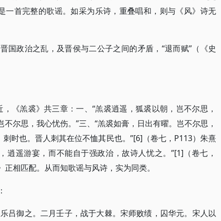
，正是一首完整的歌谣。如采为乐诗，重叠唱和，则与《风》诗无
于晋国政治之乱，及晋侯与二公子之间的矛盾，“退而赋”（《史
近，《羔裘》共三章：一、“羔裘逍遥，狐裘以朝，岂不尔思，
岂不尔思，我心忧伤。”三、“羔裘如膏，日出有曜。岂不尔思，
，刺时也。晋人刺其在位不恤其民也。”[6]（卷七，P113）朱熹
，逍遥游宴，而不能自于强政治，故诗人忧之。”[1]（卷七，
裘》正相匹配。从而知歌谣与风诗，实为同类。
：
、乐吕御之。二月壬子，战于大棘。宋师败绩，囚华元。宋人以