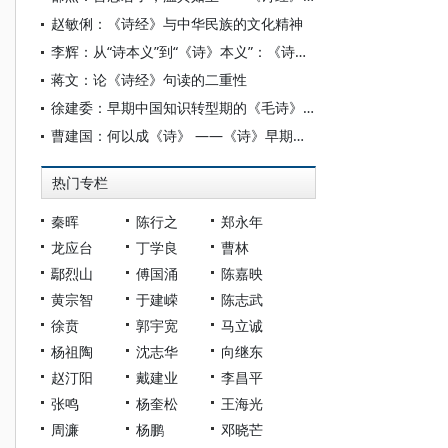
赵敏俐：《诗经》与中华民族的文化精神
李辉：从“诗本义”到“《诗》本义”：《诗经》“本义”研究的衍异
蒋文：论《诗经》句读的二重性
徐建委：早期中国知识转型期的《毛诗》学 ——基于《毛传》《郑笺》差异的研究
曹建国：何以成《诗》 ——《诗》早期书写与经典化
热门专栏
秦晖
陈行之
郑永年
龙应台
丁学良
曹林
鄢烈山
傅国涌
陈嘉映
黄宗智
于建嵘
陈志武
徐贲
郭宇宽
马立诚
杨祖陶
沈志华
向继东
赵汀阳
戴建业
李昌平
张鸣
杨奎松
王海光
周濂
杨鹏
邓晓芒