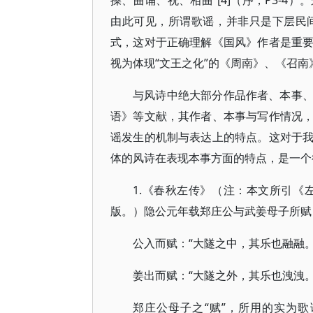
操、曲诵、祝、相曲”[4]（序，P3-
由此可见，所谓歌谣，并非只是下层民
式，这对于正确理解《国风》作者是重
视为体现“文王之化”的《周南》、《召
与风诗中绝大部分作品作者、本事
语》等文献，其作者、本事与写作情况
谣发生的机制与表达上的特点。这对于
体的风诗在表现本事方面的特点，是一个
1.《春秋左传》（注：本文所引《
版。）隐公元年载郑庄公与武姜母子所赋
公入而赋：“大隧之中，其乐也融融。
姜出而赋：“大隧之外，其乐也洩洩
郑庄公母子之“赋”，所用的实为歌