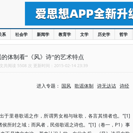
关系
社会学
新闻学
教育学
文学
历史学
哲学
的体制看“《风》诗”的艺术特点
共阅读 5508 次 更新时间：2015-02-14 23:39
进入专题：
国风
歌谣体制
诗无达诂
诗经
出于里巷歌谣之作，所谓男女相与咏歌，各言其情者也。”[1]
诸侯所封之域；而风者，民俗歌谣之诗也。”[1]（卷一，P1）事