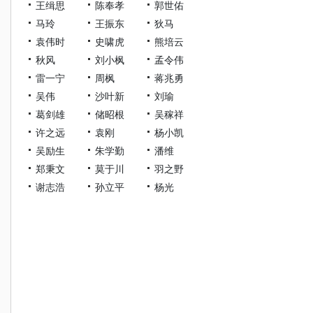
王缉思
陈奉孝
郭世佑
马玲
王振东
狄马
袁伟时
史啸虎
熊培云
秋风
刘小枫
孟令伟
雷一宁
周枫
蒋兆勇
吴伟
沙叶新
刘瑜
葛剑雄
储昭根
吴稼祥
许之远
袁刚
杨小凯
吴励生
朱学勤
潘维
郑秉文
莫于川
羽之野
谢志浩
孙立平
杨光