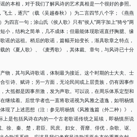
歌谣的本相，对于我们了解风诗的艺术真相是一个很好的参照。
，飞土，逐宍”（载《吴越春秋》）为二言四节八个字；《燕燕
》）为四言一句；涂山氏《侯人歌》只有“侯人”两字加上“猗兮”两
之短小，结构之简单，几不成体；但最能体现歌谣直抒胸臆、缘
诗歌谣的远祖。稍后的歌谣，篇幅开始变长，渐具歌章之特点，
所载的《夏人歌》、《麦秀歌》，其体裁、章句，与风诗已十分
的产物，其与风诗歌谣，体制最为接近。这个时期的士大夫、士
场合引诗、赋诗；另一方面，无论民间或上层贵族，仍有因事作
议，大抵都是因事所激，发为声歌。可以说，在周乐体系定型和
仍在继续着。后世学者也一直将歌谣视为风雅之遗逸，如明杨慎
就体现了上述思想（注：参见明杨慎《风雅逸篇（外二种）》，
实际上是包括风诗在内的一个古老歌谣传统之延续，即杨慎所说
成、徐、秦、楚，君臣、民庶、妇女、胥靡、俳优，杂歌、讴、