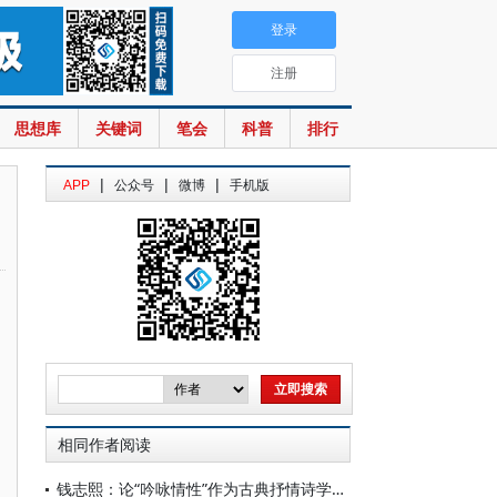
登录
注册
思想库
关键词
笔会
科普
排行
|
|
|
APP
公众号
微博
手机版
相同作者阅读
钱志熙：论“吟咏情性”作为古典抒情诗学主轴的地位