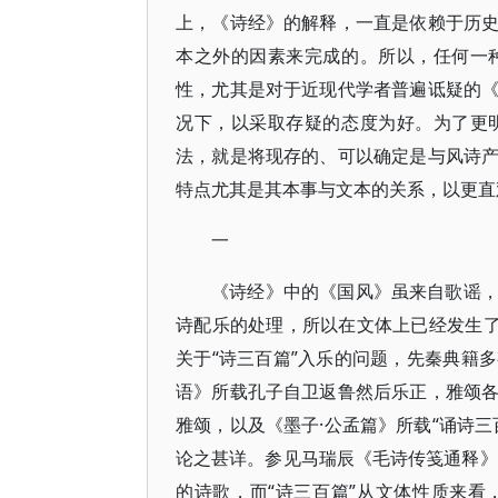
上，《诗经》的解释，一直是依赖于历
本之外的因素来完成的。所以，任何一
性，尤其是对于近现代学者普遍诋疑的
况下，以采取存疑的态度为好。为了更
法，就是将现存的、可以确定是与风诗
特点尤其是其本事与文本的关系，以更直
一
《诗经》中的《国风》虽来自歌谣
诗配乐的处理，所以在文体上已经发生了
关于“诗三百篇”入乐的问题，先秦典籍
语》所载孔子自卫返鲁然后乐正，雅颂
雅颂，以及《墨子·公孟篇》所载“诵诗
论之甚详。参见马瑞辰《毛诗传笺通释》
的诗歌，而“诗三百篇”从文体性质来