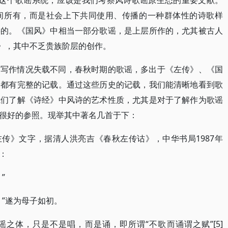
4）。这个歌谣系统，应该是我们考察风诗歌谣原生态的重要文献。
间所有，而是社会上下共同使用、传播的一种群体性的诗歌样
要的。《国风》中相当一部分歌谣，是上层所作的，尤其被古人
南》，其中不乏贵族阶层的创作。
、写作情况失载不同，春秋时期的歌谣，多出于《左传》、《国
，都有完整的记载。通过这些历史的记载，我们能清晰地看到歌
我们了解《诗经》中风诗的艺术性质，尤其是对于了解作为歌谣
很好的参照。现举其中著名几首于下：
左传》文字，据清人洪亮吉《春秋左传诂》，中华书局1987年
：
”
。”遂为母子如初。
谣之体，只是不是唱，而是诵，即所谓“不歌而诵谓之赋”[5]