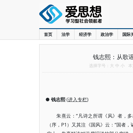
首页
法学
经济学
政治学
国际
钱志熙：从歌谣
选择字号：
大
中
小
本文
●
钱志熙
(
进入专栏
)
朱熹云：“凡诗之所谓《风》者，多
（序，P1）又其注《国风》云：“国者，