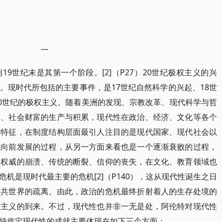
一
19世纪末是其第一个阶段。[2]（P27）20世纪极权主义的兴
。现时代所包括的主要事件，是17世纪自然科学的兴起、18世
20世纪的极权主义。随着美洲的发现、宗教改革、现代科学与哲
展、社会财富的生产与积累，现代性在政治、经济、文化等各个
大特征，在制度结构层面最引人注目的是现代国家、现代社会以
性向前发展的过程，从另一方面来看也是一个逐渐衰败的过程，
、权威的崩溃、传统的断裂、信仰的丧失，在文化、教育领域也
机是现时代最主要的危机[2]（P140），这从现代性诞生之日
公共世界的疏离。由此，政治的危机最终折射着人的生存处境的
权主义的到来。不过，现代性也并非一无是处，阿伦特对现代性
特肯定现代性的成就主要体现在如下三个方面：