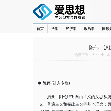
首页
法学
经济学
政治学
国际
陈伟：汉
选择字号：
大
中
小
本文
●
陈伟
(
进入专栏
)
摘要：阿伦特对自由主义的反思从
义、普遍主义和宪政主义等基本理念；