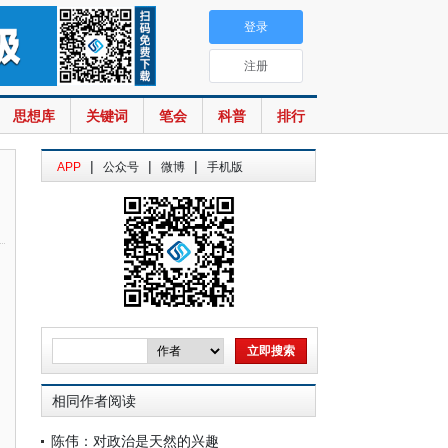
登录
注册
思想库
关键词
笔会
科普
排行
|
|
|
APP
公众号
微博
手机版
相同作者阅读
陈伟：对政治是天然的兴趣