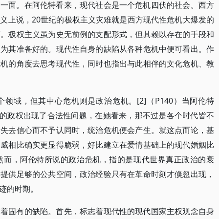
另一面。在阿伦特看来，现代社会是一个危机四伏的社会。西方
义上说，20世纪的极权主义灾难就是西方现代性危机大爆发的
面。极权主义虽为史无前例的支配形式，但其赖以存在的手段和
性为其准备好的。现代性自身的缺陷从各种危机中便可看出。作
危机的角度去思考现代性，同时也指出与此相伴的文化危机、教
领域，但其中心危机则是政治危机。[2]（P140）当阿伦特
家的政权出现了合法性问题，在她看来，那不过是各个时代皆不
者失去信心而不予认同时，统治危机便会产生。就这点而论，基
权威相比确实更显得脆弱，好比建立在爱情基础上的现代婚姻比
8）然而，阿伦特所说的政治危机，指的是现代世界真正政治的衰
们提供足够的公共空间，政治经验只有在革命时刻才倏忽出现，
迹的时期。
有着固有的缺陷。首先，标志着现代性的现代国家主权观念自身