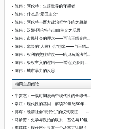
陈伟：阿伦特：失落世界的守望者
陈伟：什么是“爱国主义”
陈伟：阿伦特与西方政治哲学传统之超越
陈伟：汉娜·阿伦特与自由主义之反思
陈伟：市民社会的理念——再论王绍光的“人民社会”构想
陈伟：危险的“人民社会”想象——与王绍光教授商榷
陈伟：权利的交往维度——哈贝马斯法哲学语境中的权利理论
陈伟：极权主义的逻辑——试论汉娜·阿伦特的极权主义研究
陈伟：城市暴力的反思
相同主题阅读
牛贯杰：一战时期漫画中现代性的全球传播与区域回响
常江：现代性的基因：解读20世纪80年代的中国电视文化
郭辉：晚清社会“现代性”的仪式表征——以万寿节为视角
马麟贺：史学与政治的联系：基佐与19世纪法国两大史学研究机构的建立
李婷婷：现代历史只有一个故事可讲吗？——阿伦特论个人尊严与自由的危机和出路