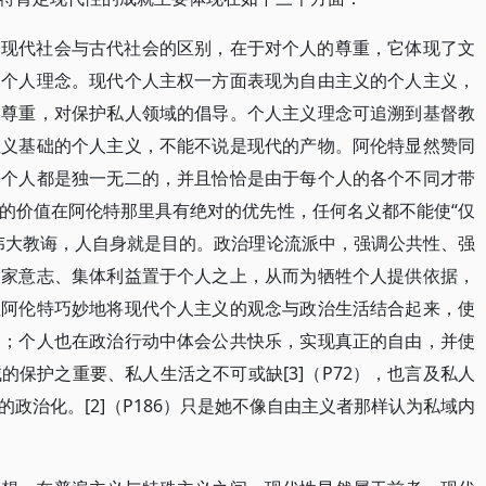
。现代社会与古代社会的区别，在于对个人的尊重，它体现了文
的个人理念。现代个人主权一方面表现为自由主义的个人主义，
的尊重，对保护私人领域的倡导。个人主义理念可追溯到基督教
主义基础的个人主义，不能不说是现代的产物。阿伦特显然赞同
每个人都是独一无二的，并且恰恰是由于每个人的各个不同才带
的价值在阿伦特那里具有绝对的优先性，任何名义都不能使“仅
伟大教诲，人自身就是目的。政治理论流派中，强调公共性、强
国家意志、集体利益置于个人之上，从而为牺牲个人提供依据，
但阿伦特巧妙地将现代个人主义的观念与政治生活结合起来，使
台；个人也在政治行动中体会公共快乐，实现真正的自由，并使
保护之重要、私人生活之不可或缺[3]（P72），也言及私人
政治化。[2]（P186）只是她不像自由主义者那样认为私域内
）