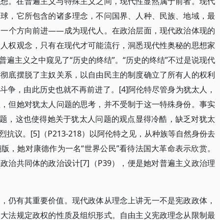
理想。在普遍主义与特殊主义之间，现代性显然属于前者。现代
全球，它所包含的诸多理念，不问国界、人种、民族、地域，最
向一个方向前进——成为现代人。在政治层面，现代政治体现的
的人权观念，只有在现代才可能流行，洞悉现代性奥秘的思想家
遍主义之中窥见了“历史的终结”。“历史的终结”不过是说现代
类彻底摆脱了主奴关系，以自由民主的制度确立了所有人的权利
斗争，由此历史也就不再前进了。[4]阿伦特尽管身为犹太人，
注，但她对犹太人问题的思考，并不受制于这一特殊身份。事实
问题，这也使得她关于犹太人问题的观点显得冷酷，缺乏对犹太
议。[5]（P213-218）以阿伦特之见，从种族等自然身份去
版，她对康德作为一名“世界公民”看待法国大革命表示欣赏。
建政治共同体的政治设计[7]（P39），便是她对普遍主义政治理
念，仍有其重要价值。现代政体从理念上讲无一不是宪政政体，
本大法规定政权的性质及组织形式。自由主义宪政理念从限制最