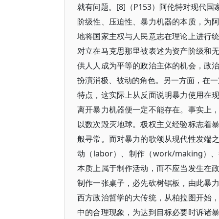
就有问题。[8]（P153）阿伦特对现
阶级性、压迫性、暴力机器的本质，为
地将国家主权与人民意志在理论上进行
对立在马克思那里被表述为资产阶级和
供人人成为平等的政治主体的机会，政
扮演消极、被动的角色。另一方面，在一定
特点，这实际上从反面说明暴力使用在
离开暴力机器便一定不能存在。事实上
以数次毁灭地球。极权主义经验标志着
般寻常。而对暴力的歌颂从现代性发端之初
动（labor）、制作（work/maki
本质上属于制作活动，而不应当发生在
制作一张桌子，必先砍树锯板，由此暴
西方政治哲学的大传统，从柏拉图开始
中的合理现象，为达到目标必要时诉诸