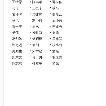
王缉思
陈奉孝
郭世佑
马玲
王振东
狄马
袁伟时
史啸虎
熊培云
秋风
刘小枫
孟令伟
雷一宁
周枫
蒋兆勇
吴伟
沙叶新
刘瑜
葛剑雄
储昭根
吴稼祥
许之远
袁刚
杨小凯
吴励生
朱学勤
潘维
郑秉文
莫于川
羽之野
谢志浩
孙立平
杨光