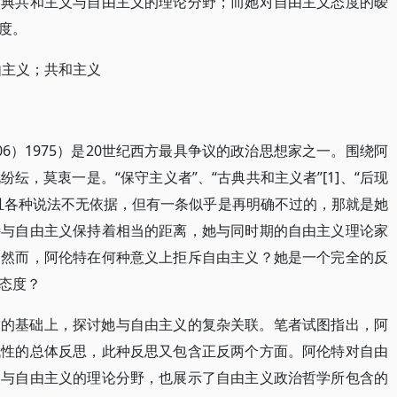
古典共和主义与自由主义的理论分野；而她对自由主义态度的暧
度。
由主义；共和主义
，1906）1975）是20世纪西方最具争议的政治思想家之一。围绕阿
纭，莫衷一是。“保守主义者”、“古典共和主义者”[1]、“后现
且各种说法不无依据，但有一条似乎是再明确不过的，那就是她
特与自由主义保持着相当的距离，她与同时期的自由主义理论家
。然而，阿伦特在何种意义上拒斥自由主义？她是一个完全的反
态度？
判的基础上，探讨她与自由主义的复杂关联。笔者试图指出，阿
代性的总体反思，此种反思又包含正反两个方面。阿伦特对自由
义与自由主义的理论分野，也展示了自由主义政治哲学所包含的