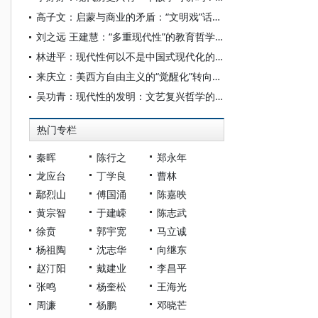
高子文：启蒙与商业的矛盾：“文明戏”话语建构及其现代性焦虑
刘之远 王建慧：“多重现代性”的教育哲学：比较教育理论范式再思
林进平：现代性何以不是中国式现代化的属性
来庆立：美西方自由主义的“觉醒化”转向及其发展趋势
吴功青：现代性的发明：文艺复兴哲学的历史书写
热门专栏
秦晖
陈行之
郑永年
龙应台
丁学良
曹林
鄢烈山
傅国涌
陈嘉映
黄宗智
于建嵘
陈志武
徐贲
郭宇宽
马立诚
杨祖陶
沈志华
向继东
赵汀阳
戴建业
李昌平
张鸣
杨奎松
王海光
周濂
杨鹏
邓晓芒