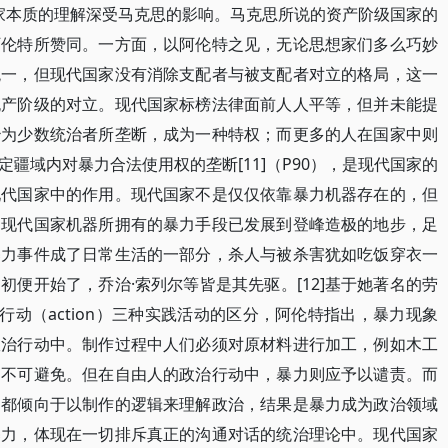
代国家本质的理解深受马克思的影响。马克思所说的资产阶级国家的
阿伦特所赞同。一方面，以阿伦特之见，无论思想家们多么巧妙
统一，但现代国家没有消除支配者与被支配者对立的格局，这一
无产阶级的对立。现代国家标榜法律面前人人平等，但并未能提
治为少数统治者所垄断，成为一种特权；而更多的人在国家中则
疆域内对暴力合法使用权的垄断[11]（P90），是现代国家的
现代国家中的作用。现代国家不是仅仅依靠暴力机器存在的，但
，现代国家机器所拥有的暴力手段已发展到登峰造极的地步，足
暴力事件成了日常生活的一部分，杀人与被杀害犹如吃饭穿衣一
便开始了，乔治·索列尔等皆是其先驱。[12]基于她著名的劳
ng）、行动（action）三种实践活动的区分，阿伦特指出，暴力现象
政治行动中。制作过程中人们必须对原材料进行加工，例如木工
力不可避免。但在自由人的政治行动中，暴力则应予以谴责。而
，都倾向于以制作的逻辑来理解政治，结果是暴力成为政治领域
暴力，体现在一切排斥真正的沟通对话的统治理论中。现代国家