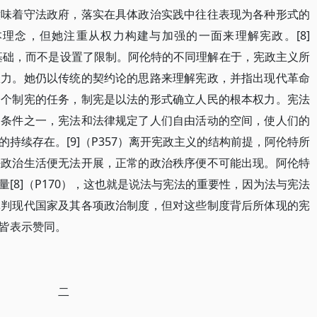
意味着守法政府，落实在具体政治实践中往往表现为各种形式的
理念，但她注重从权力构建与加强的一面来理解宪政。[8]
了基础，而不是设置了限制。阿伦特的不同理解在于，宪政主义所
权力。她仍以传统的契约论的思路来理解宪政，并指出现代革命
一个制宪的任务，制宪是以法的形式确立人民的根本权力。宪法
提条件之一，宪法和法律规定了人们自由活动的空间，使人们的
持续存在。[9]（P357）离开宪政主义的结构前提，阿伦特所
好政治生活便无法开展，正常的政治秩序便不可能出现。阿伦特
[8]（P170），这也就是说法与宪法的重要性，因为法与宪法
批判现代国家及其各项政治制度，但对这些制度背后所体现的宪
皆表示赞同。
二