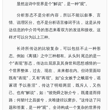
显然这诗中世界是个“解说”，是一种“观”。
分析形态不是分析内容，所以不能以叙事、言
情、说理区分。也不是分析语言修词手法 。这是从传
达信息的中介符号的形态来看双方的发送和接收。这
样才可以分为以上三种。
长诗所传达的比较复杂，可以包括不止一种形
态。例如《离骚》之中三种都有。从头到 尾总的是一
个“表现”形态，传达出屈原及其身世和思想感情的一
个世界整体，过去、现在 、未来都在内。但诗里面却
既有“表现”，又有“再现”。如“众女嫉予之蛾眉兮，谣
诼谓 予以善淫”，传达了明暗两层，既斥人，又伤
己。也有“解说”，如：“彼尧舜之耿介兮， 既遵道而得
路；何桀纣之昌披兮，夫唯捷径以窘步。”这传达了问
题和答案，是一种“观” 。全诗构成一个复杂的世界传