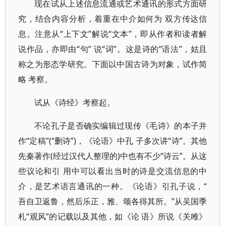
现在试从上述信息流通或艺术通讯的形式方面研
究，结合内容分析，着重在中介如何为 双方传达信
息。注意从“上下文”解说“文本”，即从作者和读者解
说作品，亦即由“句” 说“词”。这是诗的“语法”，姑且
称之为形态学研究。下面以中国古诗为对象，试作简
略 考察。
试从《诗经》考察起。
不论孔子是否确实编辑过现传《毛诗》的本子并
作“定稿”(“删诗”)，《论语》中孔 子多次讲“诗”。其他
先秦著作(经过汉代人整理的)中也有不少“诗云”。从这
些议论和引 用中可以看出当时的诗是交流信息的中
介，是艺术语言通讯的一种。《论语》引孔子说，“
吾自卫返鲁，然后乐正，雅、颂各得其所。”从吴国季
札“观风”的记载以及其他，如《论 语》所说《关雎》