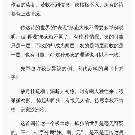
作者的读者。若收不到信息，便格格不入。所有的诗
都有上述情况。
传达诗的世界的“表现”形态大概不需要多举例说
明。但“再现”形态就不同了。有种 种情况。发的可能
只是一层，而收的却成为两层；发的是两层而收的是
一层，也有可能。对 这种形态的理解也可以不一致。
先举也许较少异议的例。宋代苏轼的词《卜算
子》：
缺月挂疏桐，漏断人初静。时有幽人独往来，缥
缈孤鸿影。 惊起却回头，有恨无人省。拣尽寒枝不肯
栖，寂寞沙洲冷。
这首词传达一个极幽静、孤独的世界是毫无可疑
的。三个“人”字分属“静、幽、无” 。是不是还传达另