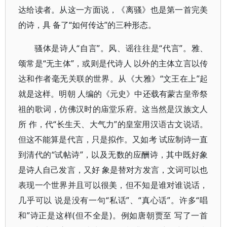
达给读者。从这一方面说，《离骚》也是第一首完美
的诗，具 备了“如何传达”的三种形态。
骚体是诗人“自言”。风、谣往往是“代言”。雅、
颂常是“无主体”，或则是代诗人 以外的主体立言以传
达和作者毫无关联的世界。从《大雅》“文王在上”起
就是这样。明朝 人编的《元史》中还载有蒙古皇帝祭
祖的歌词，仿佛汉时的庙堂乐府。这当然是汉族文人
所 作，代“长生天、大气力”的皇室用汉语古文说话。
但这不能算是代言，只是拟作。又如考 试应制诗一直
到清代的“试帖诗”，以及无数的应酬诗，其中既好象
是诗人自己发言，又好 象是替对方发言，文词可以也
表现一个世界并且可以很美，但不知是谁对谁说话，
几乎可以 说是没有一句“私话”、“真心话”。许多“唱
和”诗正是这样(但不全是)。例如唐朝贾至 写了一首