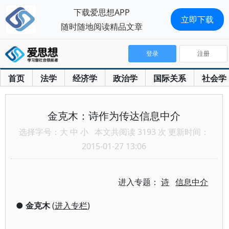
下载爱思想APP
立即下载
随时随地阅读精品文章
登录
注册
首页
法学
经济学
政治学
国际关系
社会学
金克木：诗作为传达信息中介
选择字号：
大
中
小
本文共阅读 3193 次 更新时间：
2015-01-27 13:06
进入专题：
诗
信息中介
●
金克木
(
进入专栏
)