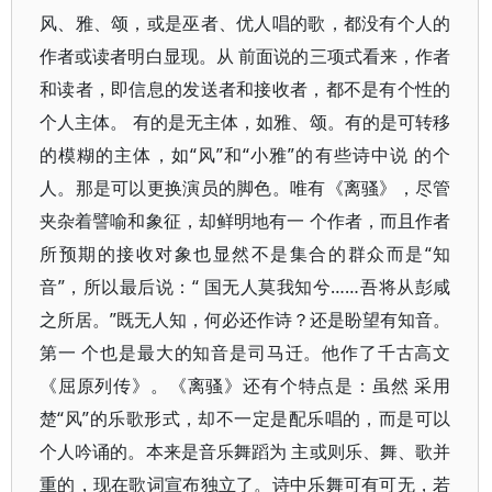
风、雅、颂，或是巫者、优人唱的歌，都没有个人的
作者或读者明白显现。从 前面说的三项式看来，作者
和读者，即信息的发送者和接收者，都不是有个性的
个人主体。 有的是无主体，如雅、颂。有的是可转移
的模糊的主体，如“风”和“小雅”的有些诗中说 的个
人。那是可以更换演员的脚色。唯有《离骚》，尽管
夹杂着譬喻和象征，却鲜明地有一 个作者，而且作者
所预期的接收对象也显然不是集合的群众而是“知
音”，所以最后说：“ 国无人莫我知兮……吾将从彭咸
之所居。”既无人知，何必还作诗？还是盼望有知音。
第一 个也是最大的知音是司马迁。他作了千古高文
《屈原列传》。《离骚》还有个特点是：虽然 采用
楚“风”的乐歌形式，却不一定是配乐唱的，而是可以
个人吟诵的。本来是音乐舞蹈为 主或则乐、舞、歌并
重的，现在歌词宣布独立了。诗中乐舞可有可无，若