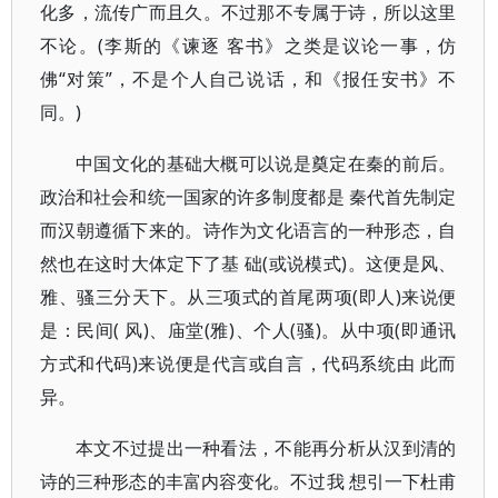
化多，流传广而且久。不过那不专属于诗，所以这里
不论。(李斯的《谏逐 客书》之类是议论一事，仿
佛“对策”，不是个人自己说话，和《报任安书》不
同。)
中国文化的基础大概可以说是奠定在秦的前后。
政治和社会和统一国家的许多制度都是 秦代首先制定
而汉朝遵循下来的。诗作为文化语言的一种形态，自
然也在这时大体定下了基 础(或说模式)。这便是风、
雅、骚三分天下。从三项式的首尾两项(即人)来说便
是：民间( 风)、庙堂(雅)、个人(骚)。从中项(即通讯
方式和代码)来说便是代言或自言，代码系统由 此而
异。
本文不过提出一种看法，不能再分析从汉到清的
诗的三种形态的丰富内容变化。不过我 想引一下杜甫