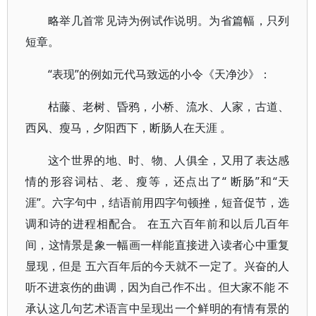
略举几首常见诗为例试作说明。为省篇幅，只列
短章。
“表现”的例如元代马致远的小令《天净沙》：
枯藤、老树、昏鸦，小桥、流水、人家，古道、
西风、瘦马，夕阳西下，断肠人在天涯 。
这个世界的地、时、物、人俱全，又用了表达感
情的形容词枯、老、瘦等，还点出了“ 断肠”和“天
涯”。六字句中，结语前用四字句顿挫，短音促节，选
调和诗的进程相配合。 在五六百年前和以后几百年
间，这情景是象一幅画一样能直接进入读者心中重复
显现，但是 五六百年后的今天就不一定了。兴奋的人
听不进哀伤的曲调，因为自己作不出。但大家不能 不
承认这几句艺术语言中呈现出一个鲜明的有情有景的