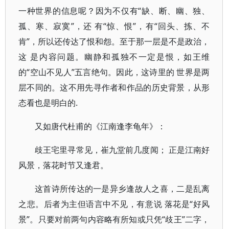
一种世界的信息呢？因为不仅有“缺、断、幽、独、
孤、寒、寂寞”，还 有“惊、恨”，有“回头、拣、不
肯”，所以还传达了恨和怨。至于那一层是不是政治，
这 是内容问题。幽静和孤独不一定是恨，如王维
的“空山不见人”五言绝句。因此，这诗里的 世界是两
层不同的。这不用先寻作者和作品的历史背景，从形
态看也是明白的.
又如唐代杜甫的《江南逢李龟年》：
歧王宅里寻常见，崔九堂前几度闻； 正是江南好
风景，落花时节又逢君。
这首诗所传达的一是异乡逢故人之喜，二是乱离
之悲。后者为主但语言中不见，有意说 落花是“好风
景”。只要对前两句内容略有所知或只凭“歧王”二字，