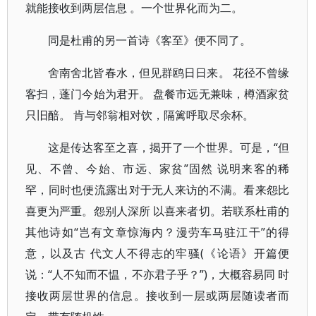
就能接收到两层信息 。一个世界化而为二。
同是杜甫的另一首诗《客至》便不同了。
舍南舍北皆春水，但见群鸥日日来。 花径不曾缘
客扫，蓬门今始为君开。 盘餐市远无兼味，樽酒家贫
只旧醅。 肯与邻翁相对饮，隔篱呼取尽余杯。
这是传达客至之喜，揭开了一个世界。可是，“但
见、不曾、今始、市远、家贫”固然 说明来客的稀
罕，同时也便流露出对于无人来访的不满。看来怨比
喜更为严重。怨别人深所 以喜来者切。若联系杜甫的
其他诗如“岂有文章惊海内？漫劳车马驻江干”的得
意，以及古 代文人不得志的牢骚(《论语》开篇便
说：“人不知而不愠，不亦君子乎？”)，大概容易同 时
接收两层世界的信息。接收到一层或两层随读者而