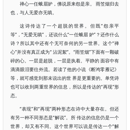
禅心一任蛾眉妒，佛说原来怨是亲。 雨笠烟
归去
也，与人无爱亦无嗔。
这诗传达了一个超脱的世界。但既“怨亲平
等”，“无爱无嗔”，还说什么“一任蛾眉 妒”？还作什么
诗？所以其中还有个无可奈何的另一世界。这个“禅
心”并没有真正成为“ 沾泥絮”。“雨笠烟
”下面有一颗破
碎的心。一层是超脱，一层是执着。平静的 面容中有
滴滴眼泪要往外流。若读了他的小说《断鸿零雁记》
等，就可感觉到那未说出的世 界是更重要的。单凭诗
也可以收到两重世界的信息，所以是传达的“再现”形
态。
“表现”和“再现”两种形态在诗中大量存在。但还
有另一种不同形态是“解说”。所 传达的信息仍是一个
世界，却又有不同。这个世界可以说是传达一个“解