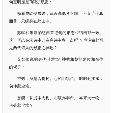
句更明显是“解说”形态：
横看成岭侧成峰，远近高低各不同。 不见庐山真
面目，只缘身在此山中。
苏轼和朱熹的这两首绝句的形态和结构都一致。
这一形态在宋诗中比在唐诗中多一点吧 ？也许由此可
见两代诗风的形态之异吧？
又如传说的唐代(七世纪)神秀和慧能两位和尚作
的偈子：
神秀：身是菩提树。心如明镜台。 时时勤拂拭，
匆使惹尘埃。
慧能：菩提本无树。明镜亦非台。 本来无一物，
何处惹尘埃？