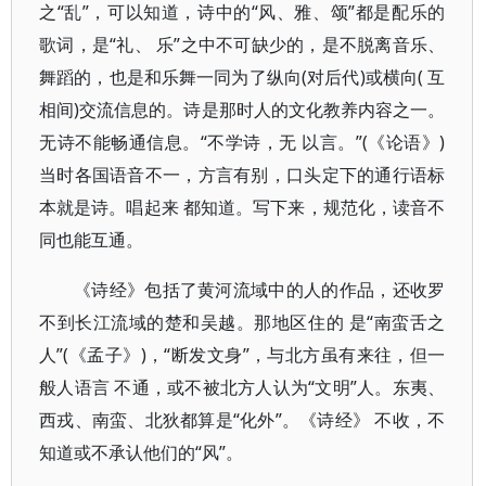
之“乱”，可以知道，诗中的“风、雅、颂”都是配乐的
歌词，是“礼、 乐”之中不可缺少的，是不脱离音乐、
舞蹈的，也是和乐舞一同为了纵向(对后代)或横向( 互
相间)交流信息的。诗是那时人的文化教养内容之一。
无诗不能畅通信息。“不学诗，无 以言。”(《论语》)
当时各国语音不一，方言有别，口头定下的通行语标
本就是诗。唱起来 都知道。写下来，规范化，读音不
同也能互通。
《诗经》包括了黄河流域中的人的作品，还收罗
不到长江流域的楚和吴越。那地区住的 是“南蛮
舌之
人”(《孟子》)，“断发文身”，与北方虽有来往，但一
般人语言 不通，或不被北方人认为“文明”人。东夷、
西戎、南蛮、北狄都算是“化外”。《诗经》 不收，不
知道或不承认他们的“风”。