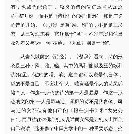
有，也成为配角了 。狭义的诗的传统应当从屈原
的“骚”开始，而不是《诗经》的“风”和“雅”，那是广义
的诗的开始。《九歌》是兼“风、雅”的，不是第三形
态。从三项式来看，它还属于“风” ，不过表演和信息
收发者又与“雅、颂”相通。《九章》则属于“骚”。
从秦代以前的《诗经》、《楚辞》看来，诗的形
态是三种：风、雅、骚。其中的风和雅 以及巫的歌和
优(优孟、优旃)的唱、演、道白都可以说是代言体，
说的不是自己，不突出个 人。唯有骚是个人的诗又诉
诸个人。作这一形态的诗的第一人是屈原。作这一形
态的文的第 一人是司马迁。屈原的诗不是代言体。司
马迁的文不但有他自己的《报任安书》和“太史公
曰”，而且往往仿佛代别人说话而实际是让别人出面代
自己说话。这开辟了中国文学中的一 种重要形态，变