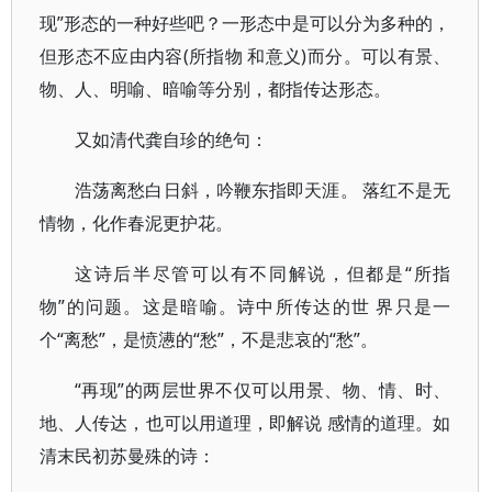
现”形态的一种好些吧？一形态中是可以分为多种的，
但形态不应由内容(所指物 和意义)而分。可以有景、
物、人、明喻、暗喻等分别，都指传达形态。
又如清代龚自珍的绝句：
浩荡离愁白日斜，吟鞭东指即天涯。 落红不是无
情物，化作春泥更护花。
这诗后半尽管可以有不同解说，但都是“所指
物”的问题。这是暗喻。诗中所传达的世 界只是一
个“离愁”，是愤懑的“愁”，不是悲哀的“愁”。
“再现”的两层世界不仅可以用景、物、情、时、
地、人传达，也可以用道理，即解说 感情的道理。如
清末民初苏曼殊的诗：