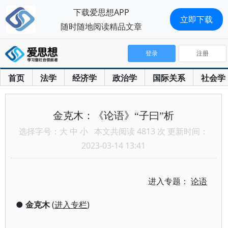
下载爱思想APP
立即下载
随时随地阅读精品文章
登录
注册
首页
法学
经济学
政治学
国际关系
社会学
金克木：《论语》“子曰”析
选择字号：
大
中
小
本文共阅读 4813 次 更新时间：
2023-03-14 13:41
进入专题：
论语
●
金克木
(
进入专栏
)