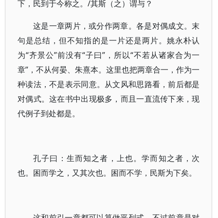
下，民到于今称之。/其斯（之）谓与？
这是一章两片，或分作两章。各是对偶成文。末
句是总结，但不知指的是一片还是两片。姚永朴认
为“齐景公”前没有“子曰”，所以“不若从诸家合为一
章”，不从何晏、朱熹本。这里也把两章合一，作为一
种读法，不是表示同意。从文风和思路看，前后都是
对偶式。这在书中出现极多，而且一直流传下来，现
代例子到处都是。
孔子曰：生而知之者，上也。学而知之者，次
也。困而学之，又其次也。困而不学，民斯为下矣。
这和前引一章都可以算做平列式。不过前章是对