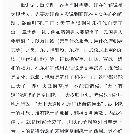
重训诂，重义理，各有当时需要。现在作解说是
为现代人。先要发现前人没说到而现在人会关心的问
题，举前引“孔子曰：天下有道则礼乐征伐自天子
出”一章为例。礼，例如清朝男人要留辫子，民国男人
要剪辫子，以及国徽（崇尚什么服色，用什么旗帜标
志等）之类。乐，指雅颂、乐府、正式仪式上用的乐
歌（现代的国歌）等。征伐指军事、国防、宣战、媾
和的权力。礼乐和征伐用古话说是文事武备，现代话
是文化、武装，也就是笔杆子和枪杆子。这些都只能
由天子，即中央政府掌握，不能归诸侯。“天下有
道”的道指的是全国统一。大权归中央。诸侯只能处理
地方行政。“天下无道则礼乐征伐自诸侯出”，缺少统
一的礼乐，没有统一的象征，精神文明涣散，内战不
停，那就是国家分裂了。所以孔子周游列国奔走呼
号，为的是将分裂的东周恢复到统一的西周。这不好