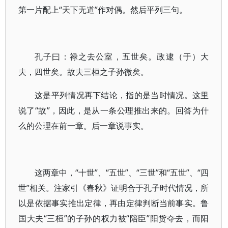
第一片配上“天下无道”作对偶。然后平列三句。
孔子曰：禄之去公室，五世矣。政逮（于）大
夫，四世矣。故夫三桓之子孙微矣。
这是平列情况再下结论，指的是当时情况。这里
说了“故”，因此，是从一条公理推出来的。回答为什
么的公理在前一章。后一章说事实。
这两章中，“十世”、“五世”、“三世”和“五世”、“四
世”相关。注家引《春秋》证明合于孔子时代情况，所
以是依据事实推出定律，再由定律判断当前事实。鲁
国大夫“三桓”的子孙的权力被“陪臣”阳货夺去，而阳