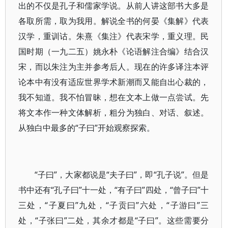
出的不仅是孔子和儒家学说。从前人讲这部书大多是
各取所需，取为我用。解说全书的何晏《集解》代表
汉学，重训诂。朱熹《集注》代表宋学，重义理。民
国时期（一九二五）姚永朴《论语解注合编》结合汉
宋，而以朱注为主并参考后人。现在的许多译注本评
论本中有没有适应世界学术新潮而又能自出心裁的，
我不知道。我不怕冒昧，想在文本上做一点尝试。先
将文本作一种文体解析，粗分为独白、对话、叙述。
从独白中最多的“子曰”开始观察探索。
“子曰”，大家都说是“夫子曰”，即“孔子说”。但是
书中还有“孔子曰”十一处，“有子曰”四处，“曾子曰”十
三处，“子夏曰”九处，“子贡曰”六处，“子游曰”三
处，“子张曰”二处，其余才都是“子曰”。这些需要分