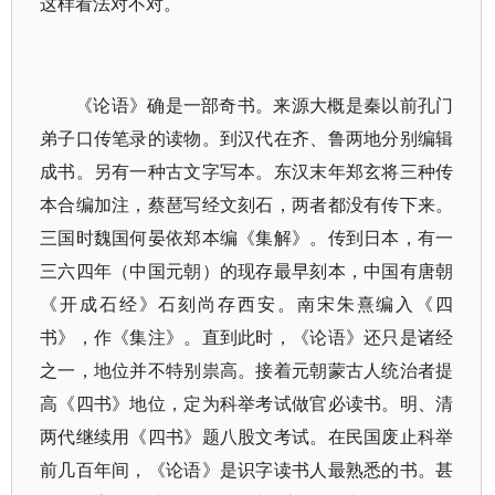
这样看法对不对。
《论语》确是一部奇书。来源大概是秦以前孔门
弟子口传笔录的读物。到汉代在齐、鲁两地分别编辑
成书。另有一种古文字写本。东汉末年郑玄将三种传
本合编加注，蔡琶写经文刻石，两者都没有传下来。
三国时魏国何晏依郑本编《集解》。传到日本，有一
三六四年（中国元朝）的现存最早刻本，中国有唐朝
《开成石经》石刻尚存西安。南宋朱熹编入《四
书》，作《集注》。直到此时，《论语》还只是诸经
之一，地位并不特别祟高。接着元朝蒙古人统治者提
高《四书》地位，定为科举考试做官必读书。明、清
两代继续用《四书》题八股文考试。在民国废止科举
前几百年间，《论语》是识字读书人最熟悉的书。甚