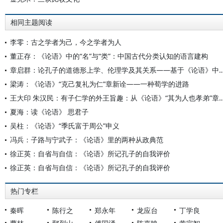
相同主题阅读
李零：古之学者为己，今之学者为人
董正存：《论语》中的“名”与“类”：中国古代分类认知的语言建构
章启群：论孔子的道德形上学、伦理学及其关系——基于《论语》
梁涛：《论语》“克己复礼为仁”章新诠——一种荀学的进路
王大印 朱汉民：有子仁学的外王旨趣：从《论语》“其为人也
夏海：读《论语》 思君子
吴柱：《论语》“季氏富于周公”申义
冯兵：子路与宁武子：《论语》里的两种从政典范
徐正英：自省与自信：《论语》所记孔子的自我评价
徐正英：自省与自信：《论语》所记孔子的自我评价
热门专栏
秦晖
陈行之
郑永年
龙应台
丁学良