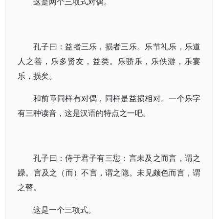
这是两个三项式对偶。
孔子曰：益者三乐，损者三乐。乐节礼乐，乐道
人之善，乐多贤友，益类。乐骄乐，乐佚游，乐宴
乐，损矣。
和前章同样有对偶，同样是益损相对。一个乐字
有三种读音，这是汉语的特点之一吧。
孔子曰：侍于君子有三愆：言未及之而言，谓之
躁。言及之（而）不言，谓之隐。未见颇色而言，谓
之瞽。
这是一个三项式。