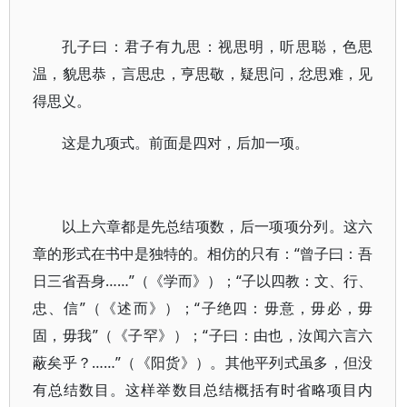
孔子曰：君子有九思：视思明，听思聪，色思
温，貌思恭，言思忠，亨思敬，疑思问，忿思难，见
得思义。
这是九项式。前面是四对，后加一项。
以上六章都是先总结项数，后一项项分列。这六
章的形式在书中是独特的。相仿的只有：“曾子曰：吾
日三省吾身……”（《学而》）；“子以四教：文、行、
忠、信”（《述而》）；“子绝四：毋意，毋必，毋
固，毋我”（《子罕》）；“子曰：由也，汝闻六言六
蔽矣乎？……”（《阳货》）。其他平列式虽多，但没
有总结数目。这样举数目总结概括有时省略项目内