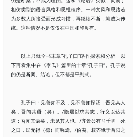
仍是断案，不成为理由。这和《论语》类似，同属于
相仿类型的语言风格和思维程序。一种文风和思路若
为多数人所接受而形成习惯，再继续不断，就成为传
统。这种情况不是仅仅在中国和印度有。
以上只就全书末章“孔子曰”略作探索和分析，以
下再看集中在《季氏》篇里的十章“孔子曰”。孔子说
的仍是断案、结论，但不都是平列式。
孔子曰：见善如不及，见不善如探汤；吾见其人
矣，吾闻其语（矣）。/隐居以求其志，行义以达其
道；吾闻其语矣，未见其人也。/齐景公有马千驹，死
之日，民无得（德）而称焉。/伯夷、叔齐饿于首阳之