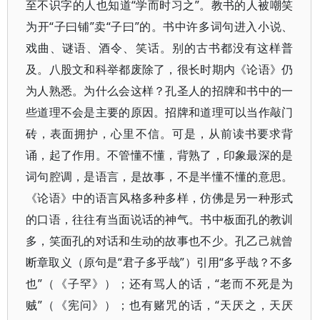
至不识字的人也知道“学而时习之”。教书的人被嘲笑
为开“子曰铺”卖“子曰”的。书中许多词句进入小说、
戏曲、谜语、酒令、笑话。别的古书都没有这样普
及。八股文和科举都废除了，很长时期内《论语》仍
为人熟悉。为什么会这样？孔圣人的招牌和书中的一
些道理不会是主要的原因。招牌和道理可以当作敲门
砖，表面拥护，心里不信。可是，从前读书要求背
诵，起了作用。不管懂不懂，背熟了，印象最深的是
词句腔调，是语言，是故事，不是半懂不懂的意思。
《论语》中的语言风格多种多样，仿佛是另一种形式
的口语，往往有当面说话的神气。书中板面孔的教训
多，笑面孔的对话和生动的故事也不少。孔乙己就曾
断章取义（原句是“君子多乎哉”）引用“多乎哉？不多
也”（《子罕》）；还有骂人的话，“老而不死是为
贼”（《宪问》）；也有赌咒的话，“天厌之，天厌