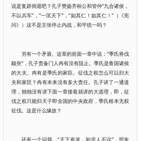
说是复辟倒退吧？孔子赞扬齐桓公和管仲“九合诸侯，
不以兵车”，“一匡天下”，“如其仁！如其仁！”（《宪
问》）这不是主张停止内战，和平统一吗？
另有一个矛盾。这章的前面一章中说：“季氏将伐
颛臾”，孔子责备门人冉有没有阻止。季氏是鲁国诸侯
的大夫。冉有是季氏的家臣。征伐之权怎么可以归大
夫和家臣？冉有本来没有多大责任。孔子讲了一通道
理，独独没有讲下面一章接着就讲的大道理，即，征
伐之权只能归天子即全国的中央政府，季氏根本无权
征伐。这是什么缘故？
还有一个问题。“天下有道，则庶人不议”，照朱