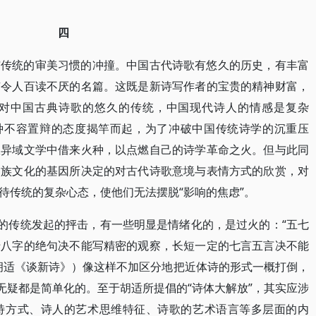
四
与传统的审美习惯的冲撞。中国古代诗歌有悠久的历史，有丰富
有令人百读不厌的名篇。这既是新诗写作者的宝贵的精神财富，
对中国古典诗歌的悠久的传统，中国现代诗人的情感是复杂
一种不容置辩的态度揭竿而起，为了冲破中国传统诗学的沉重压
从异域文学中借来火种，以点燃自己的诗学革命之火。但与此同
民族文化的基因所决定的对古代诗歌意境与表情方式的欣赏，对
待传统的复杂心态，使他们无法摆脱“影响的焦虑”。
诗的传统发起的抨击，有一些明显是情绪化的，是过火的：“五七
十八字的绝句决不能写精密的观察，长短一定的七言五言决不能
胡适《谈新诗》）像这样不加区分地把近体诗的形式一概打倒，
无疑都是简单化的。至于胡适所提倡的“诗体大解放”，其实应涉
特方式、诗人的艺术思维特征、诗歌的艺术语言等多层面的内