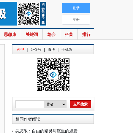
登录
注册
思想库
关键词
笔会
科普
排行
|
|
|
APP
公众号
微博
手机版
相同作者阅读
吴思敬：自由的精灵与沉重的翅膀