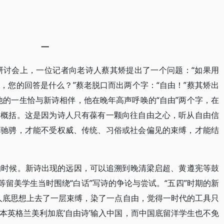
一
歌研讨会上，一位记者向老诗人蔡其矫提出了一个问题：“如果用
，您的回答是什么？”蔡老脱口而出两个字：“自由！”蔡其矫出
，他的一生恰与新诗相伴，他在晚年高声呼唤的“自由”两个字，在
的概括。这是因为诗人只有葆有一颗向往自由之心，听从自由信
由驰骋，才能不受权威、传统、习俗或社会偏见的束缚，才能结
的时候。新诗出现的远因，可以追溯到晚清梁启超、黄遵宪等鼓
等留美学生当时围绕“白话”写诗的争论与尝试。“五四”时期的新
人底思想上去了一层束缚，染了一点自由，觉得一时代的工具只
本英格兰美利加底‘自由诗’输入中国，而中国底留洋学生也不免