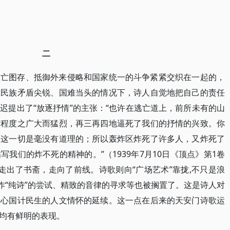
二
救亡图存、抵御外来侵略和国家统一的斗争紧紧交织在一起的，
在民族矛盾尖锐、国难当头的情况下，诗人自觉地把自己的责任
迟提出了“放逐抒情”的主张：“也许在逃亡道上，前所未有的山
与程度之广大而猛烈，再三再四地逼死了我们的抒情的兴致。你
而这一切是毫没有道理的；所以轰炸区炸死了许多人，又炸死了
我们的炸不死的精神的。”（1939年7月10日《顶点》第1卷
走出了书斋，走向了前线。诗歌则向“广场艺术”靠拢,不只是浪
作“纯诗”的尝试、精致的音律的寻求等也被搁置了。这是诗人对
关心国计民生的人文情怀的延续。这一点在后来的天安门诗歌运
均有鲜明的表现。