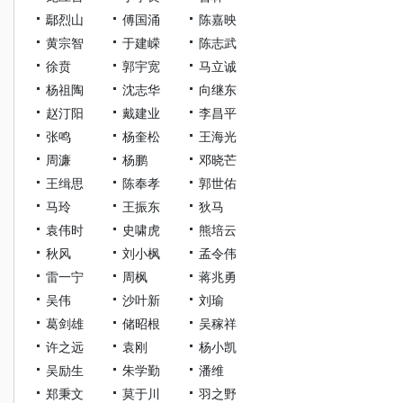
鄢烈山
傅国涌
陈嘉映
黄宗智
于建嵘
陈志武
徐贲
郭宇宽
马立诚
杨祖陶
沈志华
向继东
赵汀阳
戴建业
李昌平
张鸣
杨奎松
王海光
周濂
杨鹏
邓晓芒
王缉思
陈奉孝
郭世佑
马玲
王振东
狄马
袁伟时
史啸虎
熊培云
秋风
刘小枫
孟令伟
雷一宁
周枫
蒋兆勇
吴伟
沙叶新
刘瑜
葛剑雄
储昭根
吴稼祥
许之远
袁刚
杨小凯
吴励生
朱学勤
潘维
郑秉文
莫于川
羽之野