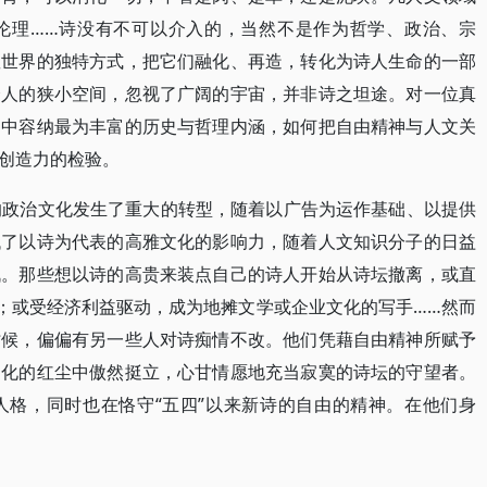
伦理……诗没有不可以介入的，当然不是作为哲学、政治、宗
握世界的独特方式，把它们融化、再造，转化为诗人生命的一部
个人的狭小空间，忽视了广阔的宇宙，并非诗之坦途。对一位真
述中容纳最为丰富的历史与哲理内涵，如何把自由精神与人文关
创造力的检验。
的政治文化发生了重大的转型，随着以广告为运作基础、以提供
代了以诗为代表的高雅文化的影响力，随着人文知识分子的日益
战。那些想以诗的高贵来装点自己的诗人开始从诗坛撤离，或直
脚；或受经济利益驱动，成为地摊文学或企业文化的写手……然而
时候，偏偏有另一些人对诗痴情不改。他们凭藉自由精神所赋予
文化的红尘中傲然挺立，心甘情愿地充当寂寞的诗坛的守望者。
人格，同时也在恪守“五四”以来新诗的自由的精神。在他们身