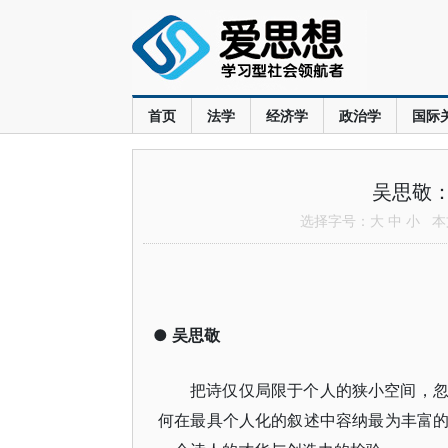
首页
法学
经济学
政治学
国际
吴思敬
选择字号：
大
中
小
本文
●
吴思敬
把诗仅仅局限于个人的狭小空间，
何在最具个人化的叙述中容纳最为丰富