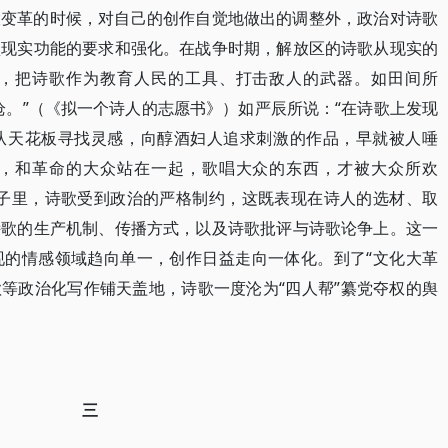
大变革的时候，对自己的创作自觉地做出的调整外，政治对诗歌
预现实功能的要求和强化。在战争时期，解放区的诗歌从现实的
，把诗歌作为教育人民的工具、打击敌人的武器。如田间所
枪。”（《拟一个诗人的志愿书》）如严辰所说：“在诗歌上发现
从天花板寻找灵感，向醇酒妇人追求刺激的作品，早就被人唾
，和革命的大众站在一起，歌唱大众的东西，才被大众所欢
日子里，诗歌受到政治的严格制约，这既表现在诗人的选材、取
诗歌的生产机制、传播方式，以及诗歌批评与诗歌论争上。这一
现的情感领域趋向单一，创作日益走向一体化。到了“文化大革
诗歌等政治化写作铺天盖地，诗歌一度沦为“四人帮”纂党夺权的舆
三