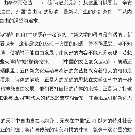
，由摹仿而创造。”（《新诗底我见》）从这里可以看出，辛亥
自由、外国“自由诗”的影响，是新诗产生的外部条件，而从内
自由的渴望与追求。
与“精神的自由”联系在一起谈的：“新文学的语言是白话的，新
看起来，这都是‘文的形式’一方面的问题，算不得重要。却不知
束缚，使精神不能自由发展，使良好的内容不能充分表现。若想
些束缚精神的枷锁镣铐。”（《中国的文艺复兴运动》）胡适还
胡适眼里，五四新文化运动与欧洲的文艺复兴有着很大的相似之
此看来，诗体的解放，正是人的觉醒的思想在文学变革中的一种
让精神能自由发展，他们要打破旧的诗体的束缚，正是为了打破
主张与“五四”时代人的解放的要求相合拍，才会迅速引起新诗人
的天宇中自由自在地翱翔，无奈在中国“五四”以来的特殊社会
无止的纠缠，新诗与传统的审美习惯的冲撞，就像一双沉重的翅