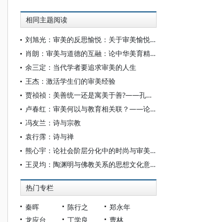
相同主题阅读
刘旭光：审美的反思愉悦：关于审美愉悦的特征与构成
肖朗：审美与道德的互融：论中华美育精神的突出特征
余三定：当代学者要追求审美的人生
王杰：激活学生们的审美经验
贾祯祯：美善统一还是寓美于善?——孔子审美思想新探
卢春红：审美何以与教育相关联？——论席勒游戏冲动概念的三层内涵及其诠释学维度
冯友兰：诗与宗教
袁行霈：诗与禅
熊心宇：论社会阶层分化中的时尚与审美趣味
王灵均：陶渊明与佛教关系的思想文化意蕴
热门专栏
秦晖
陈行之
郑永年
龙应台
丁学良
曹林