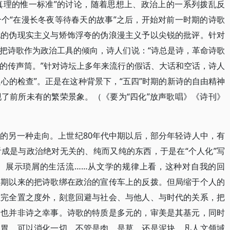
验真理的惟一标准”的讨论，随着思想上、政治上的一系列拨乱反
个“在漫长冬夜等待春天的故事”之后，开始对前一时期的诗歌
化的伪现实主义与矫饰浮夸的伪浪漫主义予以尖锐的批评。针对
把诗歌作为政治工具的倾向，诗人们说：“诗总是诗，革命诗歌
的传声筒。”针对诗坛上多年来流行的假话、大话和空话，诗人
良心的检查”。正是在这种背景下，“五四”时期的新诗的自由精神
了前所未有的繁荣景象。（《要为“四化”放声歌唱》《诗刊》
的另一种走向。上世纪80年代中期以后，部分年轻诗人中，有
成是与政治绝对无关的、纯而又纯的东西，于是在“个人化”写
、展示琐屑的生活流……从文学的规律上看，这种对自我的回
长期以来的把诗歌绑在政治的宣传车上的反拨。但局缩于个人的
担完全置之度外，刻意回避与社会、与他人、与时代的关系，把
，也并非诗之幸事。诗歌的特质是多元的，审美是其基元，同时
的胃，可以消化一切，不管是肉、是草，还是泥块。凡人文领域