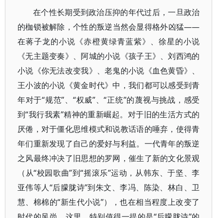
在个性长期受到政治压抑的年代过后，一旦政治
的枷锁被解除，个性的叛逆当然会显得格外凶猛——
在蒋子龙的小说《赤橙黄绿青蓝紫》、徐星的小说
《无主题变奏》、阿城的小说《孩子王》、刘西鸿的
小说《你无法改变我》、老鬼的小说《血色黄昏》、
王小波的小说《黄金时代》中，我们都可以感受到青
年对于“规范”、“权威”、“正统”的蔑视与挑战，感受
到“我行我素”精神的重新崛起。对于旧的生活方式的
厌倦，对于僵化思维模式和说教话语的唾弃，使得青
年们重新发现了自己的爱好与利益。一代青年的叛逆
之风最终冲决了旧思想的罗网，催生了新的文化景观
（从“校园歌曲”到“摇滚乐”运动，从韩东、于坚、李
亚伟等人“后朦胧诗”到朱文、李冯、陈染、林白、卫
慧、棉棉的“新生代小说”），也在相当程度上改变了
时代的风尚。这里，特别值得一提的是“后朦胧诗”的