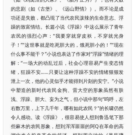
的悲剧（如《古堡》、《远山野情》）。而不论是成
功还是失败，都凸现了当代农民泼辣的生命意志、浮
躁的致富情结。长篇小说《浮躁》中这么展示了青年
农民的强烈心声：“我要穿就穿皮袄，不穿就光身
子！”“这世事就是吃死胆大的，饿死胆小的！”“现在
什么事不能干？”小说也表达了作家对“浮躁”情绪的理
解：“一场大的动乱过后，社会心理容易产生变态情
绪，狂躁不安……只要让这种浮躁不安的情绪狠狠发
泄上一次，他的心灵似乎才能得到片刻的安宁。”小说
中塑造的新时代农民金狗、雷大空的形象虽然有肤
浅、浮躁、胆大、妄为之气，但小说中那句“呜呼，左
右数万里，上下几千年，哪有如此农民？”的长啸仍然
令人感动。读《浮躁》，很容易使人想到鲁迅笔下那
些麻木的农民形象，想到浑浑噩噩的阿Q在革命的高