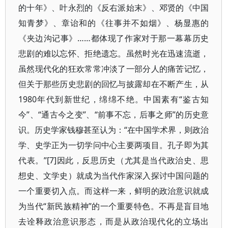
的十年》、叶永烈的《反右派始末》、邓贤的《中国
知青梦》、章诒和的《往事并不如烟》、杨显惠的
《夹边沟记事》……都体现了作家对于那一幕幕历史
悲剧的难以忘怀、拒绝遗忘。虽然时光在迅速流逝，
虽然现代化的狂欢常常冲淡了一部分人的痛苦记忆，
但关于那些历史悲剧的回忆与披露却在不断产生，从
1980年代到新世纪，绵绵不绝。中国素有“鉴古知
今”、“通古今之变”、“前事不忘，后事之师”的历史意
识。历史学家钱穆甚至认为：“在中国学术界，则政治
学、史学正为一切学问中心主要两项目。孔子即为其
代表。”[7]因此，反思历史（尤其是当代政治史、思
想史、文学史）就成为当代作家深入探讨中国问题的
一个重要切入点。而这样一来，鲜明的政治意识就成
为当代“新民族精神”的一个重要特色。不再是盲目地
去诠释政治意识形态，而是从政治现代化的立场出