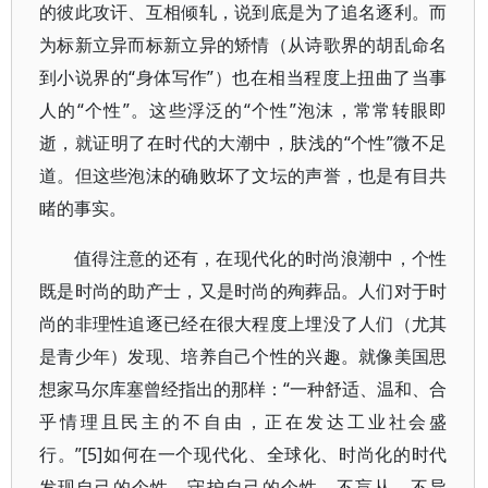
的彼此攻讦、互相倾轧，说到底是为了追名逐利。而
为标新立异而标新立异的矫情（从诗歌界的胡乱命名
到小说界的“身体写作”）也在相当程度上扭曲了当事
人的“个性”。这些浮泛的“个性”泡沫，常常转眼即
逝，就证明了在时代的大潮中，肤浅的“个性”微不足
道。但这些泡沫的确败坏了文坛的声誉，也是有目共
睹的事实。
值得注意的还有，在现代化的时尚浪潮中，个性
既是时尚的助产士，又是时尚的殉葬品。人们对于时
尚的非理性追逐已经在很大程度上埋没了人们（尤其
是青少年）发现、培养自己个性的兴趣。就像美国思
想家马尔库塞曾经指出的那样：“一种舒适、温和、合
乎情理且民主的不自由，正在发达工业社会盛
行。”[5]如何在一个现代化、全球化、时尚化的时代
发现自己的个性、守护自己的个性，不盲从，不异