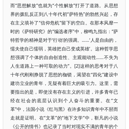
而“思想解放”也就为“个性解放”打开了道路。从思想
界的拨乱反正到八十年代初“萨特热”的勃然兴起，存
在主义填补了“信仰危机”留下的空白。在那本风靡一
时的《萨特研究》的“编选者序”中，柳鸣九指出：“萨
特哲学的精神是对于‘行动’的强调。……‘人是自由的，
懦夫使自己懦弱，英雄把自己变成英雄’。这种哲学思
想强调了个体的自由创造性、主观能动性……不失为
人生道路上一种可取的动力”。[2]这样的思考对于八
十年代刚刚挣脱了思想的枷锁，渴望在“四化”建设中
建功立业的青年，无疑有着巨大的吸引力。这里，需
要指出的是，即使没有存在主义的引进，许多青年已
经在社会的底层认识到个人奋斗的重要。在“文
革”中，法国小说《红与黑》在许多知识青年中不胫而
走就是证明。在“文革”的“地下文学”中，靳凡的小说
《公开的情书》也记录了当时对现实不满的青年的个