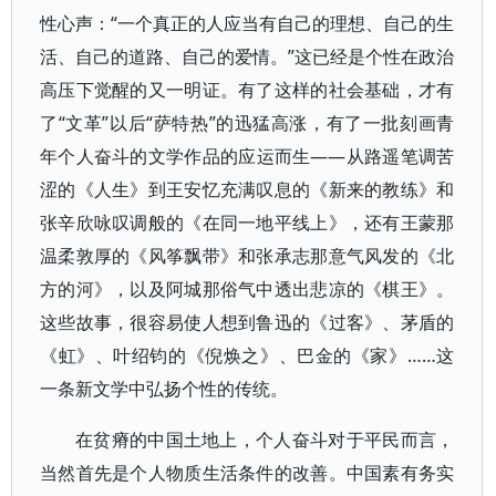
性心声：“一个真正的人应当有自己的理想、自己的生
活、自己的道路、自己的爱情。”这已经是个性在政治
高压下觉醒的又一明证。有了这样的社会基础，才有
了“文革”以后“萨特热”的迅猛高涨，有了一批刻画青
年个人奋斗的文学作品的应运而生——从路遥笔调苦
涩的《人生》到王安忆充满叹息的《新来的教练》和
张辛欣咏叹调般的《在同一地平线上》，还有王蒙那
温柔敦厚的《风筝飘带》和张承志那意气风发的《北
方的河》，以及阿城那俗气中透出悲凉的《棋王》。
这些故事，很容易使人想到鲁迅的《过客》、茅盾的
《虹》、叶绍钧的《倪焕之》、巴金的《家》……这
一条新文学中弘扬个性的传统。
在贫瘠的中国土地上，个人奋斗对于平民而言，
当然首先是个人物质生活条件的改善。中国素有务实