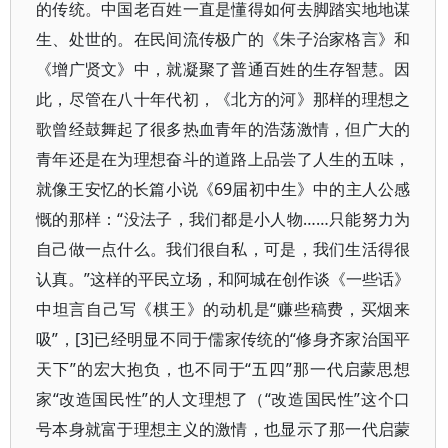
的传统。中国老百姓一直是懂得如何去脚踏实地地谋
生、处世的。在民间流传极广的《朱子治家格言》和
《增广贤文》中，就凝聚了普通百姓的生存智慧。因
此，尽管在八十年代初，《北方的河》那样的理想之
歌曾经鼓舞起了很多热血青年的浩荡激情，但广大的
青年还是在为理想奋斗的道路上品尝了人生的五味，
就像王安忆的长篇小说《69届初中生》中的主人公感
慨的那样：“没法子，我们都是小人物……只能努力为
自己做一点什么。我们很自私，可是，我们生活得很
认真。”这样的平民立场，和阿城在创作谈《一些话》
中坦言自己写《棋王》的动机是“赚些稿费，买烟来
吸”，[3]已经明显不同于儒家传统的“修身齐家治国平
天下”的宏大抱负，也不同于“五四”那一代启蒙思想
家“改造国民性”的人文理想了（“改造国民性”这个口
号本身就富于理想主义的激情，也显示了那一代启蒙