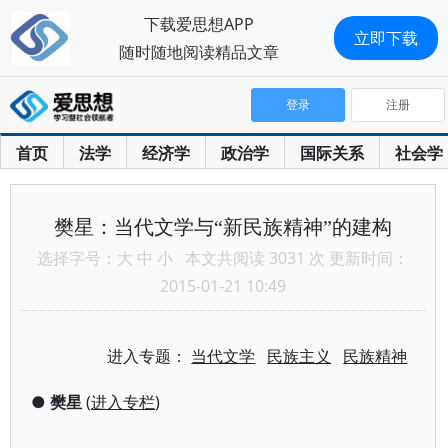
下载爱思想APP
立即下载
随时随地阅读精品文章
登录
注册
首页
法学
经济学
政治学
国际关系
社会学
樊星：当代文学与“新民族精神”的建构
选择字号：
大
中
小
本文共阅读 3031 次 更新时间：
2015-01-21 10:49
进入专题：
当代文学
民族主义
民族精神
●
樊星
(
进入专栏
)