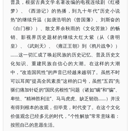
普及，根据古典文学名著改编的电视连续剧《红楼
梦》、《西游记》的热播，到九十年代“历史小说
热”的继续升温（如唐浩明的《曾国藩》、刘斯奋的
《白门柳》）、散文界余秋雨的《文化苦旅》的畅
销、影视界历史题材的继续大红大紫（从《唐明
皇》、《武则天》、《雍正王朝》到《鸦片战争》）
……这一切汇成了唤起民族的历史记忆、普及历史文
化知识、重建民族自信心的大潮。在这样的大潮
中，“改造国民性”的声音已经越来越弱了。虽然不时
可以耳闻“提高全民素质”这样的口号，虽然“五四”先
驱们痛加针砭的“国民劣根性”问题（诸如“瞒”和“骗”、
卑怯、“精神胜利法”、马马虎虎、缺乏韧劲……）并没
有得到根本的改观，但毕竟，时代变了。在这个文化
价值观念已经多元的时代，“个性解放”常常意味着：
按照自己的意愿生活。