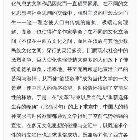
化气息的文学作品因此而一直硕果累累。在不同的文
化思想与社会思潮的交锋中，相对主义的理念应运而
生——这一理念使人们由传统的偏执、极端走向理
解、宽容，也使得许多作家学会了在不同的文化立场
间（不仅在中西方文化之间，而且在汉族与其他少数
民族文化之间）穿行的灵活多变。[1]而现代社会中的
激烈竞争、巨大变化也驱使越来越多的人们放下了传
统道德的重负，坦率地、甚至无所顾忌地宣泄自己的
苦闷与激情，从而使“欲望叙事”成为当代文学的一大
景观，使中国人的强盛欲望、世俗情怀得到了空前尽
性的释放。于是，在“文革”结束以后当代人“重新选择
生存的峰顶”（北岛诗句）的上下求索中，中国人的精
神渴求与世俗欲望都通过文学得到了空前气势磅礴的
宣泄。在多元文化思想的碰撞与交汇中，以既追求个
性的特立独行也追求世俗成功、既兼容并包了西方各