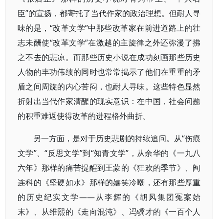
臣”的宣扬，都寄托了当代作家的政治理想。但耐人寻
味的是，“改革文学”中那些改革家在前进道路上的壮
志未酬使“改革文学”在激越的主旋律之外还弥漫了拂
之不去的悲凉。而那些历史小说在成功刻画那些历史
人物的丰功伟绩的同时也常常揭示了他们在重重的矛
盾之间周旋的内心苦闷，也耐人寻味。这些特色显然
折射出当代作家清醒的现实意识：在中国，社会问题
的积重难返使得改革的进程格外曲折。
另一方面，是对于历史悲剧的持续追问。从“伤痕
文学”、“反思文学”到“知青文学”，从余华的《一九八
六年》那样的痛苦提醒到王蒙的《狂欢的季节》、阎
连科的《坚硬如水》那样的嬉笑冷嘲，还有那些厚重
的历史纪实文学——从李辉的《胡风集团冤案始
末》、从维熙的《走向混沌》、冯骥才的《一百个人