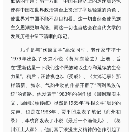
低估的作用；另一方面，中国在经济上的迅速崛起也
使得中国在世界政治舞台上扮演了举足轻重的角色，
使世界对中国不能不刮目相看。这一切当然会使民族
主义思潮更加高涨。而这一切也当然会在当代文学的
发展历程中留下清晰的印记。
几乎是与“伤痕文学”高涨同时，老作家李準于
1979年出版了长篇小说《黄河东流去》上卷，旨
在“重新估量一下我们这个民族赖以生存和延续的生命
力量”。稍后，汪曾祺也以《受戒》、《大淖记事》那
样清新、隽永、气韵生动的作品开辟了“回到民族传
统”的道路。他发表于1983年的创作谈《回到现实主
义，回到民族传统》显然是1985年“寻根文学”崛起的
先声。也是在1983年，贾平凹发表了笔记《商州初
录》，李杭育发表了小说《最后一个渔佬儿》、《葛
川江上人家》，他们富于浪漫主义精神的创作引起了