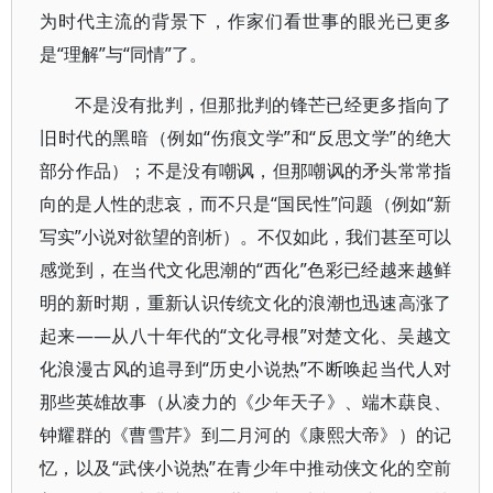
为时代主流的背景下，作家们看世事的眼光已更多
是“理解”与“同情”了。
不是没有批判，但那批判的锋芒已经更多指向了
旧时代的黑暗（例如“伤痕文学”和“反思文学”的绝大
部分作品）；不是没有嘲讽，但那嘲讽的矛头常常指
向的是人性的悲哀，而不只是“国民性”问题（例如“新
写实”小说对欲望的剖析）。不仅如此，我们甚至可以
感觉到，在当代文化思潮的“西化”色彩已经越来越鲜
明的新时期，重新认识传统文化的浪潮也迅速高涨了
起来——从八十年代的“文化寻根”对楚文化、吴越文
化浪漫古风的追寻到“历史小说热”不断唤起当代人对
那些英雄故事（从凌力的《少年天子》、端木蕻良、
钟耀群的《曹雪芹》到二月河的《康熙大帝》）的记
忆，以及“武侠小说热”在青少年中推动侠文化的空前