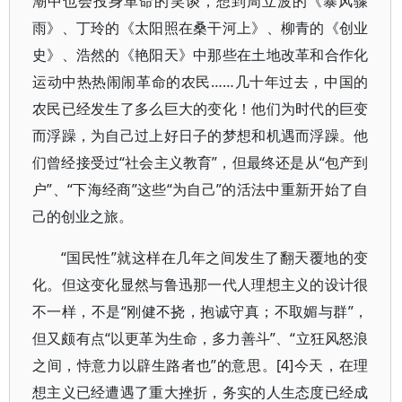
潮中也会投身革命的笑谈，想到周立波的《暴风骤
雨》、丁玲的《太阳照在桑干河上》、柳青的《创业
史》、浩然的《艳阳天》中那些在土地改革和合作化
运动中热热闹闹革命的农民……几十年过去，中国的
农民已经发生了多么巨大的变化！他们为时代的巨变
而浮躁，为自己过上好日子的梦想和机遇而浮躁。他
们曾经接受过“社会主义教育”，但最终还是从“包产到
户”、“下海经商”这些“为自己”的活法中重新开始了自
己的创业之旅。
“国民性”就这样在几年之间发生了翻天覆地的变
化。但这变化显然与鲁迅那一代人理想主义的设计很
不一样，不是“刚健不挠，抱诚守真；不取媚与群”，
但又颇有点“以更革为生命，多力善斗”、“立狂风怒浪
之间，恃意力以辟生路者也”的意思。[4]今天，在理
想主义已经遭遇了重大挫折，务实的人生态度已经成