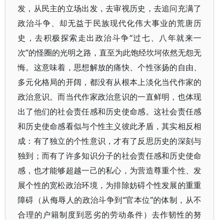
发，从民主的立场出发，去审视历史，去追问充满了
政治斗争、却无益于民族现代化伟大事业的荒唐历
史，去积极探索走出政治斗争“过七、八年就来一
次”的怪圈的光明之路，直至为此饱经坎坷依然无怨无
悔。这意味着，思想解放的痛快、个性张扬的自由、
多元化格局的开阔，都没有从根本上淡化当代作家的
政治意识。而当代作家政治意识的一直鲜明，也体现
出了他们的社会责任感和历史使命感。这社会责任感
和历史使命感看似与个性主义彼此矛盾，其实相反相
成：有了独立的个性意识，才有了反思历史的深刻与
独到；而有了许多知识分子的社会责任感和历史使命
感，也才能够超越一己的私心，为营造尊重个性、发
展个性的宽松政治环境，为排除妨碍个性发展的重重
障碍（从侮辱人的政治斗争到“官本位”的体制，从不
合理的户籍制度到恶劣的劳动条件）去作韧性的努