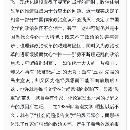
飞、现代化建设取得了显著的成就的同时，政治体制
改革的推进就成为十分突出的问题。这一现实决定了
相当一部分中国作家政治意识不会泯灭，决定了中国
文学的政治关怀不会消亡。甚至，这些可能仍然是中
国当代文学的一大特色：既忘不了政治的改善与进
步，也理解政治改革的艰难与隐忧，同时又为政治改
革的进展缓慢而忧心忡忡——那剪不断理还乱的政治
焦虑，可谓纷乱纠葛，一如传统士大夫的一片痴心，
却又不再有“致君尧舜上”的天真；颇有“五四”先驱的
民主意识，却又因为饱经风霜而不能不瞻前顾后！
这，也许就是每当文学在时尚风潮的影响下一显露“失
重”的苗头，就自会有作家、评论家发出严肃的提醒之
声的原因所在吧——在1985年“新潮文学”崛起以后不
久，就有了“社会问题报告文学”的风云际会，而那些
体现了作家们强烈的政治关怀、产生了轰动效应的报