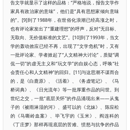
告文学就显示了这样的品格：“严格地说，报告文学作
家具有政治家的意味”，他们是“具有思想家倾向意味
的”。[9]到了1988年，在世俗化浪潮已经高涨之时，
也有评论家发出了“重建理想”的呼声，反对“无目标、
无取向、无价值标准的文艺”。[10]到了1993年，当文
学的轰动效应已经不再，出现了“文学危机”时，又有
一批评论家、学者掀起了“人文精神大讨论”，质疑“调
侃一切”的虚无主义和“玩文学”的自娱心态，呼唤“社
会责任心和人文精神”的回归。[11]与这思潮不谋而合
的，是《白鹿原》、《活着》、《务虚笔记》、《马
桥词典》、《日光流年》等一批厚重作品的问世。到
世纪之交，一批“底层关怀”的作品涌现出来——从鬼
子的《被雨淋湿的河》、盛可以的《北妹》、陈应松
的《马嘶岭血案》、毕飞宇的《玉米》、阎连科的
《丁庄梦》那样再现底层的苦难、愤怒与抗争的作品