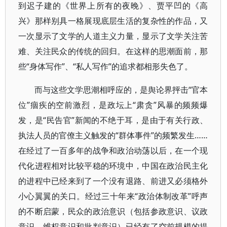
到迟子建的《世界上所有的夜晚》、贾平凹的《高
兴》那样别具一格展现底层生活的复杂性的作品，又
一次显示了文学的人道主义力量，显示了文学关注苦
难、关注民众的传统的回归。在这样的思潮面前，那
些“身体写作”、“私人写作”的追求都相形失色了。
而与这些文学思潮相呼应的，是舆论界抨击“官本
位”痼疾的空前激烈，是政坛上“肃贪”风暴的频频爆
发，是“民告官”新闻的不绝于耳，是由于有关行政、
执法人员的官僚主义触发的“群体事件”的频繁发生……
在经过了一百多年的战争和政治动荡以后，在一个现
代化进程相对比较平稳的环境中，中国在政治民主化
的进程中已经来到了一个没有退路、前进又必须格外
小心翼翼的关口。经过三十年来“政治体制改革”呼声
的不断启蒙，民众的政治意识（包括参政意识、议政
意识、维权意识和批判意识）已经有了空前规模的提