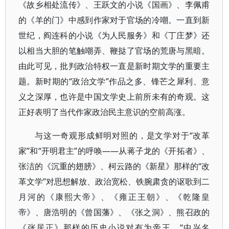
《故乡相处流传》、王跃文的小说《国画》、李佩甫
的《羊的门》中感到作家对于官场的冷嘲。一直到新
世纪，阎连科的小说《为人民服务》和《丁庄梦》还
以相当大胆的笔触嘲弄、鞭挞了官场的荒唐与黑暗。
由此可见，批判政治特权一直是新时期文学的重要主
题。新时期的“政治文学”作品之多、锋芒之犀利、意
义之深厚，也许是中国文学史上前所未有的奇观。这
正好表明了当代作家政治民主意识的空前高涨。
与这一奇观形成鲜明对照的，是文学对于“改革
家”和“开明君主”的呼唤——从蒋子龙的《开拓者》、
张洁的《沉重的翅膀》、柯云路的《新星》那样的“改
革文学”对思想解放、政治宽松、铁腕肃贪的讴歌到二
月河的《康熙大帝》、《雍正王朝》、《乾隆皇
帝》、唐浩明的《曾国藩》、《张之洞》、熊召政的
《张居正》那样的历史小说对有为帝王、“中兴名