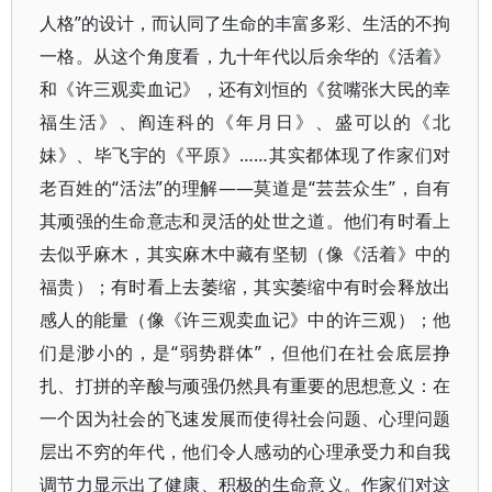
人格”的设计，而认同了生命的丰富多彩、生活的不拘
一格。从这个角度看，九十年代以后余华的《活着》
和《许三观卖血记》，还有刘恒的《贫嘴张大民的幸
福生活》、阎连科的《年月日》、盛可以的《北
妹》、毕飞宇的《平原》……其实都体现了作家们对
老百姓的“活法”的理解——莫道是“芸芸众生”，自有
其顽强的生命意志和灵活的处世之道。他们有时看上
去似乎麻木，其实麻木中藏有坚韧（像《活着》中的
福贵）；有时看上去萎缩，其实萎缩中有时会释放出
感人的能量（像《许三观卖血记》中的许三观）；他
们是渺小的，是“弱势群体”，但他们在社会底层挣
扎、打拼的辛酸与顽强仍然具有重要的思想意义：在
一个因为社会的飞速发展而使得社会问题、心理问题
层出不穷的年代，他们令人感动的心理承受力和自我
调节力显示出了健康、积极的生命意义。作家们对这