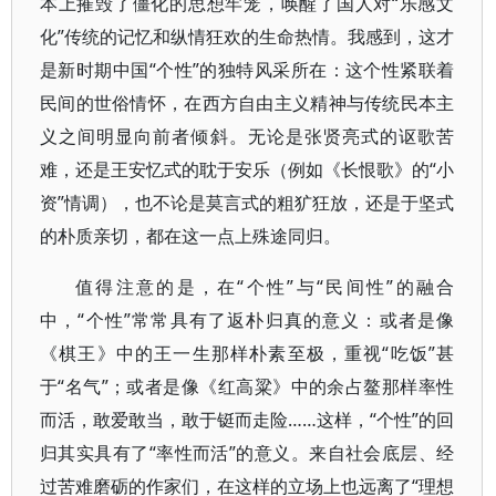
本上摧毁了僵化的思想牢笼，唤醒了国人对“乐感文
化”传统的记忆和纵情狂欢的生命热情。我感到，这才
是新时期中国“个性”的独特风采所在：这个性紧联着
民间的世俗情怀，在西方自由主义精神与传统民本主
义之间明显向前者倾斜。无论是张贤亮式的讴歌苦
难，还是王安忆式的耽于安乐（例如《长恨歌》的“小
资”情调），也不论是莫言式的粗犷狂放，还是于坚式
的朴质亲切，都在这一点上殊途同归。
值得注意的是，在“个性”与“民间性”的融合
中，“个性”常常具有了返朴归真的意义：或者是像
《棋王》中的王一生那样朴素至极，重视“吃饭”甚
于“名气”；或者是像《红高粱》中的余占鳌那样率性
而活，敢爱敢当，敢于铤而走险……这样，“个性”的回
归其实具有了“率性而活”的意义。来自社会底层、经
过苦难磨砺的作家们，在这样的立场上也远离了“理想