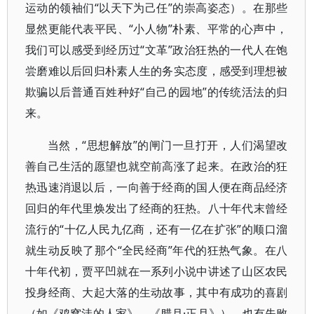
运动的领袖们“以天下为己任”的崇高姿态）。在那些
显然更能代表平民、“小人物”朴素、平常的心声中，
我们可以感受到经历过“文革”政治狂热的一代人在饱
尝磨难以后回归朴素人生的务实态度，感受到理想被
欺骗以后普通百姓种好“自己的园地”的传统活法的归
来。
当然，“思想解放”的闸门一旦打开，人们渴望改
善自己生活的愿望也就空前高涨了起来。在政治的狂
热迅速消退以后，一向善于经商的国人便在商品经济
回归的年代里焕发出了经商的狂热。八十年代末曾经
流行的“十亿人民九亿商，还有一亿在扩张”的顺口溜
就生动反映了那个“全民经商”年代的狂热气象。在八
十年代初，贾平凹就在一系列小说中讲述了山区农民
投身经商、大起大落的生动故事，其中有成功的喜剧
（如《鸡窝洼的人家》、《腊月·正月》），也有失败