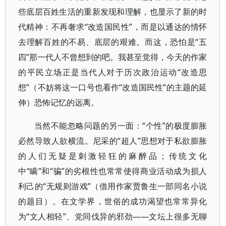
些底层百姓生活的重新发现和理解，也显示了新的时
代精神：不再奢求“改造国民性”，而是以通达的情怀
去理解百姓的不易、底层的艰难。而这，恐怕是“五
四”那一代人不曾想到的吧。我甚至觉得，今天的作家
的平民立场正是当代人对于历次政治运动“改造思
想”（不妨将这一口号也看作“改造国民性”的主题的延
伸）恐怖记忆的远离。
当然不能忽略问题的另一面：“个性”的极度膨胀
必然导致人欲横流。尼采的“超人”思想对于私欲膨胀
的人们无疑是刺激轻狂的麻醉品；传统文化
中“瞒”和“骗”的劣根性也常常使得商业活动成为损人
利己的“无规则游戏”（借用作家贾鲁生一部同名小说
的题目）。在文学界，世俗的成功渴望也常常异化
为“文人相轻”、党同伐异的邪劲——文坛上很多无聊