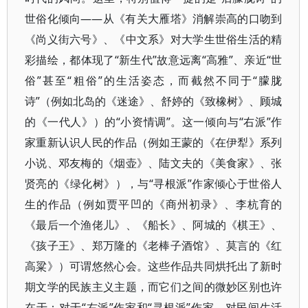
世俗化倾向——从《有关大雁塔》消解崇高的口吻到
《尚义街六号》、《中文系》对大学生世俗生活的精
彩描绘，都体现了“新生代”故意远离“高雅”、亲近“世
俗”甚至“粗俗”的生活姿态，而截然不同于“朦胧
诗”（例如北岛的《迷途》、舒婷的《致橡树》、顾城
的《一代人》）的“小资情调”。这一倾向与“右派”作
家重新认识人民的作品（例如王蒙的《在伊犁》系列
小说、邓友梅的《烟壶》、陆文夫的《美食家》、张
贤亮的《绿化树》），与“寻根派”作家倾心于世俗人
生的作品（例如贾平凹的《商州初录》、李杭育的
《最后一个渔佬儿》、《船长》、阿城的《棋王》、
《孩子王》、郑万隆的《老棒子酒馆》、莫言的《红
高粱》）可谓悠然心会。这些作品共同烘托出了新时
期文学的民族主义主题，而它们之间的微妙区别也许
在于：对于“右派”作家和“寻根派”作家，对民间生活