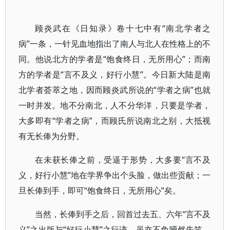
顾炎武在《日知录》卷十七中有“南北学者之
病”一条，一针见血地指出了南人与北人在性格上的不
同。他说北方的学者是“饱食终日，无所用心”；而南
方的学者是“言不及义，好行小慧”。今日新大陆是南
北学者荟萃之地，因而顾炎武所说的“学者之病”也就
一时并发。地不分南北，人不分华洋，只要是学者，
大多即有“学者之病”，而顾氏所说南北之别，大抵视
有无长俸为分野。
在未获长俸之前，受逼于形势，大多要“言不及
义，好行小慧”地在学界争出个头脸，做出些贡献；一
旦长俸到手，即可“饱食终日，无所用心”矣。
当然，长俸到手之后，回首过去五、六年“言不及
义”之出版与“好行小慧”之行迹，虽亦不免哑然失笑，