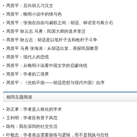
周质平：且向胡儿习汉文
周质平：晚明小说中的情与色
周质平：张弛在自由与威权之间：胡适、林语堂与蒋介石
周质平 耿云志 马勇：民国大师的道术变迁
周质平 耿云志：胡适是以笔杆子去和枪杆子斗争
周质平 马勇 张海涛：从胡适出发，再探民国教育
周质平：现代人的恐慌
周质平：从晚明小说看中国文学的启蒙传统
周质平：学者的三境界
周质平：《光焰不熄——胡适思想与现代中国》自序
相同主题阅读
孙正聿：学者是人格化的学术
王利明：学者应有君子风范
陈纯：我在深圳的社交生活
叶敬忠：学者表达需要脉络与逻辑，而不是我执与任性