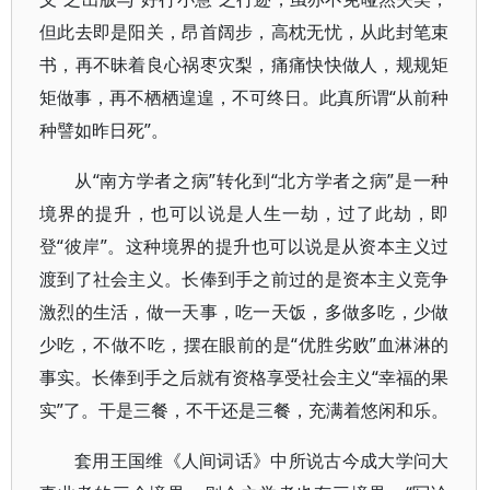
但此去即是阳关，昂首阔步，高枕无忧，从此封笔束
书，再不昧着良心祸枣灾梨，痛痛快快做人，规规矩
矩做事，再不栖栖遑遑，不可终日。此真所谓“从前种
种譬如昨日死”。
从“南方学者之病”转化到“北方学者之病”是一种
境界的提升，也可以说是人生一劫，过了此劫，即
登“彼岸”。这种境界的提升也可以说是从资本主义过
渡到了社会主义。长俸到手之前过的是资本主义竞争
激烈的生活，做一天事，吃一天饭，多做多吃，少做
少吃，不做不吃，摆在眼前的是“优胜劣败”血淋淋的
事实。长俸到手之后就有资格享受社会主义“幸福的果
实”了。干是三餐，不干还是三餐，充满着悠闲和乐。
套用王国维《人间词话》中所说古今成大学问大