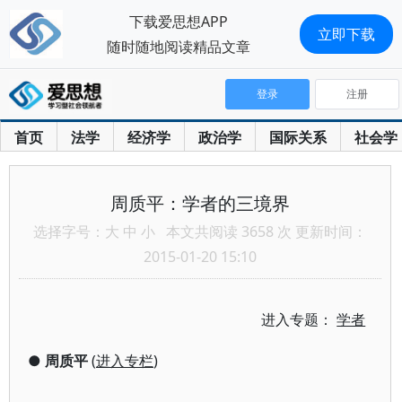
下载爱思想APP
立即下载
随时随地阅读精品文章
登录
注册
首页
法学
经济学
政治学
国际关系
社会学
周质平：学者的三境界
选择字号：
大
中
小
本文共阅读 3658 次 更新时间：
2015-01-20 15:10
进入专题：
学者
●
周质平
(
进入专栏
)