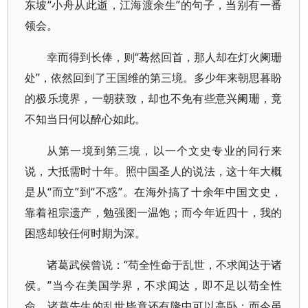
东坡“小舟从此逝，江海渡余生”的句子，当别有一番
领会。
幸而得到长俸，则“蓦然回首，那人却在灯火阑珊
处”，依然回到了王国维的第三境。多少年来朝思暮盼
的极乐境界，一朝获致，却也不免有些意兴阑珊，竟
不知当日何以醉心如此。
从第一境到第三境，以一个文史专业的同行来
说，大抵需时十年。照中国圣人的说法，这十年大概
是从“而立”到“不惑”。在海外搞了十余年中国文史，
靠着祖宗遗产，勉强图一温饱；而今年近四十，我的
困惑却较任何时期为深。
诸葛武侯曾说：“苟全性命于乱世，不求闻达于诸
侯。”当今在美国学界，不求闻达，即不足以苟全性
命。诸葛先生的乱世毕竟还有隆中可以高卧；而今虽