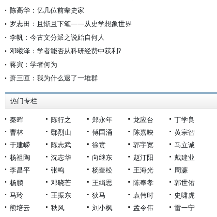
陈高华：忆几位前辈史家
罗志田：且惭且下笔——从史学想象世界
李帆：今古文分派之说始自何人
邓曦泽：学者能否从科研经费中获利?
蒋寅：学者何为
萧三匝：我为什么退了一堆群
热门专栏
秦晖
陈行之
郑永年
龙应台
丁学良
曹林
鄢烈山
傅国涌
陈嘉映
黄宗智
于建嵘
陈志武
徐贲
郭宇宽
马立诚
杨祖陶
沈志华
向继东
赵汀阳
戴建业
李昌平
张鸣
杨奎松
王海光
周濂
杨鹏
邓晓芒
王缉思
陈奉孝
郭世佑
马玲
王振东
狄马
袁伟时
史啸虎
熊培云
秋风
刘小枫
孟令伟
雷一宁