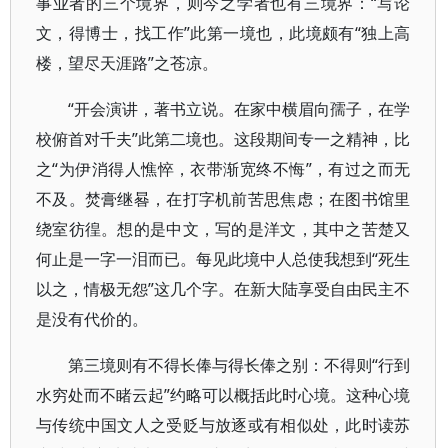
事业者的三个境界，则今之学者也有三境界：“写论
文，得博士，找工作”此第一境也，此境颇有“独上高
楼，望尽天涯路”之苍凉。
“开会演讲，著书立说。在家中横眉向孺子，在学
校俯首对千夫”此第二境也。这段期间专一之精神，比
之“为伊消得人憔悴，衣带渐宽终不悔”，有过之而无
不及。焚膏继晷，在打字机前苦思焦虑；在图书馆里
绕室彷徨。想的是中文，写的是洋文，其中之苦楚又
何止是一字一泪而已。每见此境中人总使我想到“死生
以之，情极无怨”这几个字。在新大陆享受自由民主不
是没有代价的。
第三境则有不得长俸与得长俸之别：不得则“行到
水穷处而不睹云起”约略可以概括此时心境。这种心境
与传统中国文人之受贬与放逐或有相似处，此时读苏