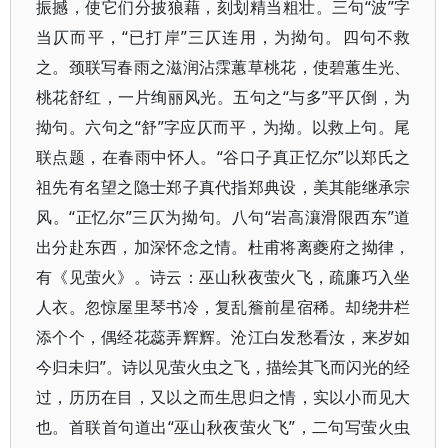
振撼，使它们分披狼藉，刻划精当粗壮。三句“波”字
当仄而平，“已打岸”三仄连用，为拗句。四句不救
之。颈联写春雨之滋润沾霂蕙草桃花，使碧蕙生光、
桃花舒红，一片绚丽风光。五句之“与多”平仄倒，为
拗句。六句之“舒”字应仄而平，为拗。以救上句。尾
联点题，在春雨中怀人。“谷口子真正忆尔”以郑氏之
祖先有名望之隐士郑子真代指郑典设，美其能继承宗
风。“正忆尔”三仄为拗句。八句“岩高瀼滑限西东”道
出分赴东西，加深怀念之情。杜甫将离夔府之拗律，
有《见萤火》。诗云：巫山秋夜萤火飞，疏廉巧入坐
人衣。忽惊屋里琴书冷，复乱簷前星宿稀。却绕井栏
添个个，偶经花蕊弄辉辉。沧江白发愁看汝，来岁如
今归未归”。诗以见萤火虫之飞，描绘其飞而闪光的经
过，历历在目，又以之而生思归之情，实以小而见大
也。首联首句道出“巫山秋夜萤火飞”，二句写萤火虫