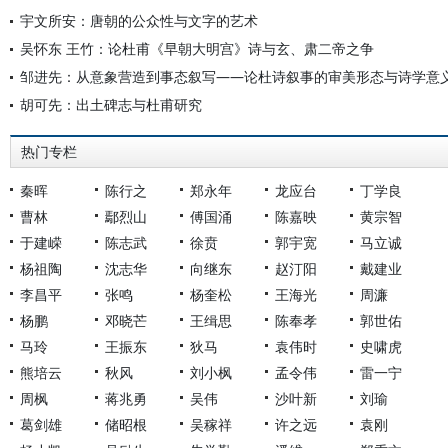
宇文所安：唐朝的公众性与文字的艺术
吴怀东 王竹：论杜甫《早朝大明宫》诗与玄、肃二帝之争
邹进先：从意象营造到事态叙写——论杜诗叙事的审美形态与诗学意
胡可先：出土碑志与杜甫研究
热门专栏
秦晖
陈行之
郑永年
龙应台
丁学良
曹林
鄢烈山
傅国涌
陈嘉映
黄宗智
于建嵘
陈志武
徐贲
郭宇宽
马立诚
杨祖陶
沈志华
向继东
赵汀阳
戴建业
李昌平
张鸣
杨奎松
王海光
周濂
杨鹏
邓晓芒
王缉思
陈奉孝
郭世佑
马玲
王振东
狄马
袁伟时
史啸虎
熊培云
秋风
刘小枫
孟令伟
雷一宁
周枫
蒋兆勇
吴伟
沙叶新
刘瑜
葛剑雄
储昭根
吴稼祥
许之远
袁刚