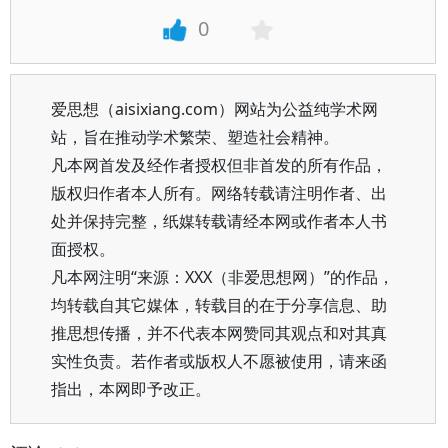
0
爱思想（aisixiang.com）网站为公益纯学术网
站，旨在推动学术繁荣、塑造社会精神。
凡本网首发及经作者授权但非首发的所有作品，
版权归作者本人所有。网络转载请注明作者、出
处并保持完整，纸媒转载请经本网或作者本人书
面授权。
凡本网注明“来源：XXX（非爱思想网）”的作品，
均转载自其它媒体，转载目的在于分享信息、助
推思想传播，并不代表本网赞同其观点和对其真
实性负责。若作者或版权人不愿被使用，请来函
指出，本网即予改正。