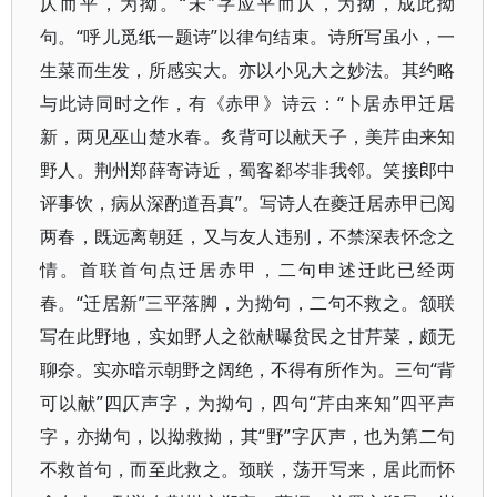
仄而平，为拗。“未”字应平而仄，为拗，成此拗
句。“呼儿觅纸一题诗”以律句结束。诗所写虽小，一
生菜而生发，所感实大。亦以小见大之妙法。其约略
与此诗同时之作，有《赤甲》诗云：“卜居赤甲迁居
新，两见巫山楚水春。炙背可以献天子，美芹由来知
野人。荆州郑薛寄诗近，蜀客郄岑非我邻。笑接郎中
评事饮，病从深酌道吾真”。写诗人在夔迁居赤甲已阅
两春，既远离朝廷，又与友人违别，不禁深表怀念之
情。首联首句点迁居赤甲，二句申述迁此已经两
春。“迁居新”三平落脚，为拗句，二句不救之。颔联
写在此野地，实如野人之欲献曝贫民之甘芹菜，颇无
聊奈。实亦暗示朝野之阔绝，不得有所作为。三句“背
可以献”四仄声字，为拗句，四句“芹由来知”四平声
字，亦拗句，以拗救拗，其“野”字仄声，也为第二句
不救首句，而至此救之。颈联，荡开写来，居此而怀