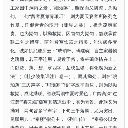
主家园中洞内之景，“细烟雾”，幽深而又阴凉，为拗
句。二句“留客夏簟青琅玕”，则为夏天宴客所陈列之
竹簟，浑似青青的琅玕（珊瑚之类），极为凉爽宝
贵。也为拗句，以拗救拗。因首句为拗句，颔联承首
联二句之留客。两句皆写饮器之精美，句法颇多变
化。诚如仇兆鳌所云：“琥珀杯、玛瑙碗，言主家器物
之瑰丽，若三字连用，易近于俗，将杯碗倒拈在上，
而以浓、薄、碧、寒四字，互映生姿，得化腐为新之
法”（《杜少陵集详注》卷一）。而其拗处，则在“琥
珀薄”三仄声字，“玛瑙寒”“瑙”字应平而仄，则为以拗
救拗，成此拗联。颈联写洞中夏时景色，广阔高深“过
江麓”“霾云端”极写其清凉出尘，实为奇景。此联又为
拗对，两句皆多平声字，下句三平落脚，尤为突出。
尾联用典，“秦楼”指公主，《列仙传》：“秦穆公以女
妻萧史，日于楼上吹箫作凤凰。凤止其屋。一旦夫妻