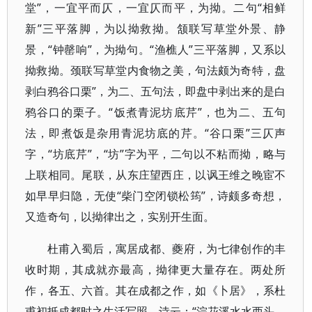
堂”，一宜平而仄，一宜仄而平，为拗。二句“相鲜
新”三平落脚，为以拗救拗。颔联写草堂外景、静
景，“钟罄响”，为拗句。“渔樵人”三平落脚，又系以
拗救拗。颈联写草堂内食物之美，句法颇为奇特，盘
剥白鸦谷口栗”，为二、五句法，即盘中剥出来的是白
鸦谷口的栗子。“饭煮青泥坊底芹”，也为二、五句
法，即煮饭是杂用青泥坊底的芹。“谷口栗”三仄声
字，“坊底芹”，“坊”字为平，二句以不粘而拗，略与
上联相同。尾联，从东庄望西庄，以讽王维之晚宦不
如早早归隐，无使“柴门空闭锁松筠”，诗颇多奇想，
又造奇句，以拗律出之，实别开生面。
杜甫入蜀后，寓居成都、夔府，为七律创作的丰
收时期，其成就亦最高，拗律更大量存在。两处所
作，各五、六首。其在成都之作，如《卜居》，系杜
甫初抵成都时之生活写照。诗云：“浣花溪水水西头，