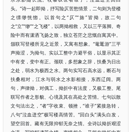
头。”诗一起即拗，抒写险仄苦愁情景，二句则为登楼
之缥缈恍惚。以首句之“仄”“旆”皆拗，故二句
之“立”“缈”“之飞楼”，以两拗相救，又以三平落脚。奇
险中而有潇洒飞扬之致，独立苍茫之悲慨自寓其中。
颔联写登楼所见之近景，又寓有想象。“鼋鼍游”三平
声拗涩，为拗句。实以工整中力避平俗，以显示其正
中有变，变中有正。颈联，多想象之辞，扶桑为日出
之处，弱水为极西之水。两句实写石高水远，断石与
扶桑相对，江水与弱水之水影相接，东西辽阔。两
句，声律拗，对偶工，拗折中有法度，又极工整。尾
联写作者之形貌、心境及其在高处之苦情。七句以散
文句法出之，“者”字收束、顿挫，“谁子”紧接急转，
八句“泣血迸空”极写楼高情苦。“回白头”满头白发，
望空回首。藏有无限抑郁无奈之情。全诗以拗折艰涩