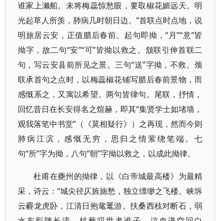
谁家上濑船。未将梅蕊惊愁眼，要取椒花媚远天。明
光起草人所羡，肺病几时朝日边。”首联点时点地，说
明旅居云安，正值腊后春前。起句即拗，“月”“意”皆
拗字，故二句“安”“可”皆拗以救之。颔联引伸首联二
句，写云安县前所见之景。三句“送”字拗，不救。颈
联承首句之点时，以梅蕊椒花铺写腊后春前景物，而
感慨系之，又寓以希望。两句皆律句。尾联，抒情，
回忆昔日在长安得名之煊赫，即其“集贤学士如堵墙，
观我落笔中书堂”（《莫相疑行》）之再现，然而今则
肺病江滨，感慨无穷，思归之情萦绕笔端。七
句“所”字为拗，八句“朝”字拗以救之，以成此拗律。
杜甫在夔州的拗律，以《白帝城最高楼》为最精
采，诗云：“城尖径仄旌旆愁，独立缥缈之飞楼。峡坼
云霾龙虎卧，江清日抱鼋鼍游。扶桑西枝对断石，弱
水东影随长流。杖藜叹世者谁子，泣血迸空回白