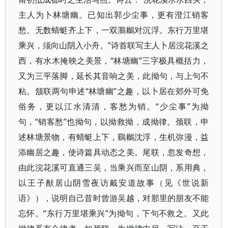
主人为卜林塘幽。已知出郭少尘事，更有澄江销客
愁。无数蜻蜓齐上下，一双鸂鶒对沉浮。东行万里堪
乘兴，须向山阴入小舟。”诗首联写主人卜居浣花溪之
西，有水木掩映之美景，“林塘幽”三字极具概括力，
又为三平落脚，延长其音响之美，此拗句，与上句不
粘。颔联两句申述“林塘幽”之趣，以卜居在郊外可免
俗务，更以江水清清，客愁为销。“少尘事”为拗
句，“销客愁”也拗句，以拗救拗，成拗律。颈联，申
述林塘景物，有蜻蜓上下，鷄鶒沈浮，生机弥漫，益
添幽居之趣，使诗篇具动态之美。尾联，忽发奇想，
由此浣花溪可直通三吴，当乘兴而至山阴，系用典，
以王子猷居山阴雪夜访戴安道故事（见《世说新
语》），说明自己昔时曾游吴越，对那里的朋友不能
忘怀。“东行万里堪乘兴”为拗句，下句不救之。又此