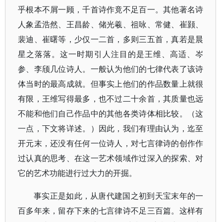
乎根本不屑一顾，千首诗作竟不足百一。其他著名诗
人象孟浩然、王昌龄、储光羲、祖咏、常健、崔颢、
裴迪、崔曙等，少仅一二首，多则三五首，真若是晨
星之落落。这一时期引人注目的是王维、高适、岑
参、李颀几位诗人。一般认为他们的七律代表了该诗
体当时的最高成就。但事实上他们的作品数量上就很
有限，王维写得最多，也不过二十余首，其质量也远
不能和他们自己作品中的其他各类诗体相比较。（这
一点，下文将详述。）因此，我们有理由认为，迄至
开元末，还没有任何一位诗人，对七言律诗的创作作
过认真的思考、在这一艺术领域作过深入的探索、对
它的艺术功能进行过大力的开掘。
事实正是如此，从唐代建国之初到天宝末年的一
百多年来，留存下来的七言律诗不足三百篇。这样有