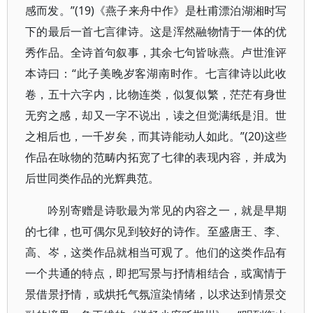
感而发。”(19)《燕子来舟中作》是杜甫漂泊湖湘时写
下的最后一首七言律诗。这是浑然融物情于一体的优
秀作品。全诗首句叙事，其余七句皆咏燕。卢世淮评
本诗曰：“此子美晚岁客湖南时作。七言律诗以此收
卷，五十六字内，比物连类，似复似繁，茫茫有身世
无穷之感，却又一字不说出，读之但觉满纸是泪。世
之相后也，一千岁矣，而其诗能动人如此。”(20)这些
作品在咏物的范畴内拓宽了七律的表现内容，并成为
后世同类作品的光辉典范。
吟别寄赠是诗歌最为常见的内容之一，就是早期
的七律，也可偶尔见到较好的诗作。至盛唐王、李、
高、岑，这类作品就相当可观了。他们的这类作品有
一个共通的特点，即把写景与抒情相结合，或寓情于
景借景抒情，或烘托气氛渲染情绪，以求达到情景交