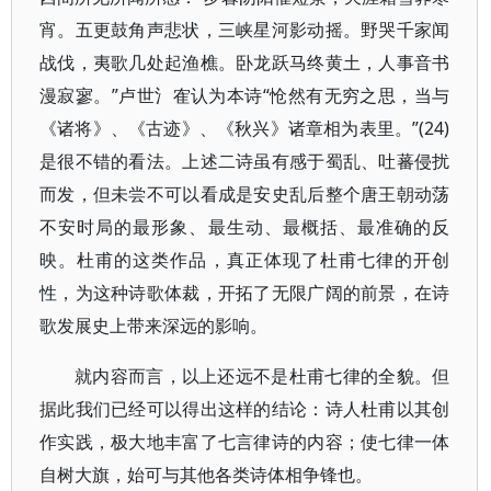
宵。五更鼓角声悲状，三峡星河影动摇。野哭千家闻
战伐，夷歌几处起渔樵。卧龙跃马终黄土，人事音书
漫寂寥。”卢世氵隺认为本诗“怆然有无穷之思，当与
《诸将》、《古迹》、《秋兴》诸章相为表里。”(24)
是很不错的看法。上述二诗虽有感于蜀乱、吐蕃侵扰
而发，但未尝不可以看成是安史乱后整个唐王朝动荡
不安时局的最形象、最生动、最概括、最准确的反
映。杜甫的这类作品，真正体现了杜甫七律的开创
性，为这种诗歌体裁，开拓了无限广阔的前景，在诗
歌发展史上带来深远的影响。
就内容而言，以上还远不是杜甫七律的全貌。但
据此我们已经可以得出这样的结论：诗人杜甫以其创
作实践，极大地丰富了七言律诗的内容；使七律一体
自树大旗，始可与其他各类诗体相争锋也。