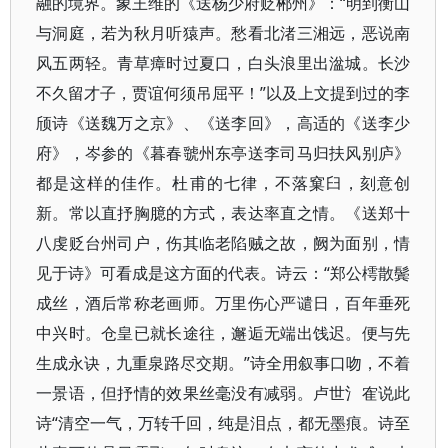
融的境界。象王维的《送杨少府贬郴州》：“明到衡山
与洞庭，若为秋月听猿声。愁看北渚三湘远，恶说南
风五两轻。青草瘴时过夏口，白头浪里出湓城。长沙
不久留才子，贾谊何须吊屈平！”以及上文提到过的李
颀诗《送魏万之京》、《送李回》，高适的《送李少
府》，岑参的《暮春虢州东亭送李司马归扶风别庐》
都是这样的佳作。杜甫的七律，不落窠臼，刻意创
新。常以直抒胸臆的方式，表达率直之情。《送郑十
八虔贬台州司户，伤其临老陷贼之故，阙为面别，情
见于诗》可看成是这方面的代表。诗云：“郑公樗散鬓
成丝，酒后常称老画师。万里伤心严谴日，百年垂死
中兴时。仓皇已就长途往，邂逅无端出饯迟。便与先
生成永诀，九重泉路尽交期。”诗全用叙事口吻，不着
一景语，但抒情的效果丝毫没有减弱。卢世氵隺说此
诗“清空一气，万转千回，纯是泪点，都无墨痕。诗至