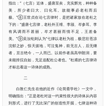
指出：“（七言）近体，盛唐至矣，充实辉光，种种备
美，所少者曰大、曰化耳。故能事必老杜而后
极。”⑧王世贞在论七言律时，是把诸家放在老杜之
下的：“盛唐七言律，老杜外王维、李颀、岑参耳。李
有风调而不甚丽，岑才甚丽而情不足，王差备
美。”⑨吴汝纶则认为“七律以老杜为祖，极悲壮苍凉
沈郁之妙，惊天拔地，可泣鬼神，前无古人，后无继
者，亘古绝今，一人而已。以前作者虽高华朗润，要
未能抟捖自如，无足追配杜公者也。”杜甫的七言律诗
才标志着这一诗体的成熟。
二
白敦仁先生在他的近作《论简斋学杜》一文中，
明确指出：“正是老杜对这一约束性很大的诗体从内容
到形式，进行了无比深广的创造性开掘，七律这种诗