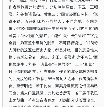
作者羁旅夔州时所作。分别吟咏庾信、宋玉、王昭
君、刘备和诸葛亮。黄生云：“因古迹而自咏怀。”说
得不错。五诗所咏乃不同的人，不同之地，不同之
事，但它们却围绕着同一主题有感而发，即“相知”的
可贵，“不相知”的悲哀。白敦仁先生云“‘深知’二字是
全篇，乃至整个组诗的眼目，不可轻轻读过。”(13)诗
人所咏的这五位历史人物，都是才绝一世的悲剧性人
物，有所差异者，庾信、宋玉、昭君皆以“不相知”而
抱恨终生；刘备、诸葛亮“一体君臣”，上下“相知”，
只可惜时乖命蹇，壮志难酬。作者的寓意是极为明显
的。吴汝纶说：“庾信、宋玉皆词人之雄，作者所以自
负。至于明妃，若不伦矣，而其身世流离之恨固与己
同也。篇末归重琵琶，尤其微旨所寄，若曰虽千载已
上之胡曲，苟有知音者聆之，则怨恨分明若面论也。