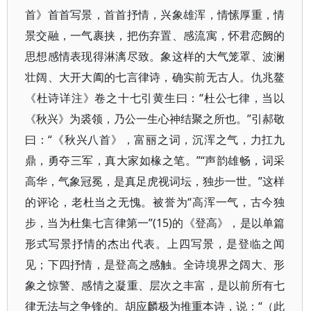
首》首首写景，首首抒情，兴象雄浑，情愫厚重，情
景交融，一气裹挟，把伤弃置、感流寓，怀君恋阙的
思想感情表现得淋漓尽致。象这样的大气笼罩、波澜
壮阔、大开大阖的七言律诗，确实前无古人。仇兆鳌
《杜诗详注》卷之十七引黄生曰：“杜公七律，当以
《秋兴》为裘领，乃公一生心神结聚之所也。”引郝敬
曰：“《秋兴八首》，富丽之词，沉浑之气，力扛九
鼎，勇夺三军，真大家如椽之笔。”“声韵雄畅，词采
高华，气象冠冕，是真足虎视词坛，独步一世。”这样
的评论，老杜当之无愧。被誉为“高浑一气，古今独
步，当为杜集七言律第一”(15)的《登高》，是以单篇
形式写景抒情的杰出代表。上四写景，是登临之闻
见；下四抒情，是登高之感触。全诗境界之阔大、形
象之惊警、感情之凝重、层次之丰富，是以前所有七
律无法与之争锋的。胡应麟极为推重本诗，说：“（此