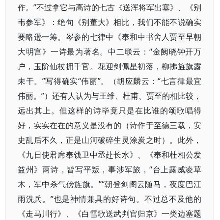
作。”不过拿它与高诗的七古《送浑将军出塞》、《别
韦参军》：绝句《别董大》相比，我们不能不说确实
要略逊一筹。岑参的七律中《奉和中书舍人贾至早朝
大明宫》一诗最为著名。中二联云：“金阙晓钟开万
户，玉阶仙杖拥千官。花迎剑佩星初落，柳拂旌旗露
未干。”写得确实“伟丽”。（胡应麟云：“七言律最宜
伟丽。”）还有人认为与王维、杜甫、贾至的相比较，
远出其上。但这样的诗毕竟只是在比谁的颂歌唱得
好，实实在在的意义是没有的（诗作于至德三载，安
史乱后不久，正是山河破碎生灵涂炭之时）。此外，
《九日使君席奉饯卫中丞赴长水》、《奉和杜相公发
益州》两诗，皆写平叛，事涉军旅，“台上露威凌草
木，军中杀气傍旌旗。”“朝登剑阁云随马，夜度巴江
雨洗兵。”也是神情兼具的好诗句。不过总不及他的
《走马川行》、《白雪歌送武判官归京》一类边塞题