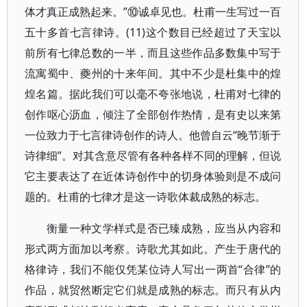
体才真正成熟起来。”⑩诚卓见也。杜甫一生写过一百
五十多首七言律诗。(11)这个数目已经超过了天宝以
前所有七律总数的一半，而且这些作品多数集中写于
流寓蜀中、夔州的十来年间。其中不少是杜集中的煌
煌名篇。据此我们可以毫不夸张地说，杜甫对七律的
创作呕心沥血，倾注了全部创作热情，是有史以来第
一位致力于七言律诗创作的诗人。他曾自云“晚节渐于
诗律细”。对其含意尽管有各种各样不同的理解，但说
它主要表达了在近体诗创作中的切身体验则是不成问
题的。杜甫的七律才是这一诗歌体裁成熟的标志。
衡量一种文学样式是否已臻成熟，应当从内容和
形式两方面加以考察。诗歌尤其如此。产生于唐代的
格律诗，我们不能仅凭某位诗人写出一两首“合律”的
作品，就贸然断定它们就是成熟的标志。而只有从内