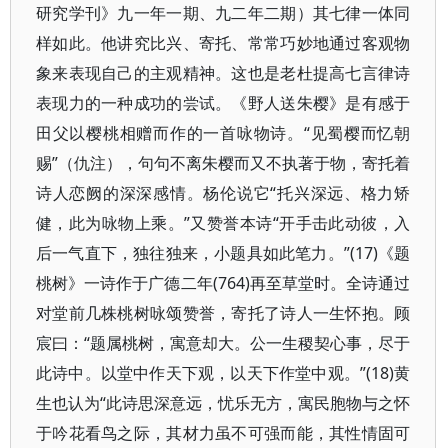
研究学刊》九一年一期、九二年二期）其七律一体同
样如此。他讲究比兴、寄托、常常巧妙地通过客观物
象来表现自己的主观精神。这也是老杜提高七言律诗
表现力的一种成功的尝试。《野人送朱樱》是有感于
田父以樱桃相赠而作的一首咏物诗。“见蜀樱而忆朝
赐”（仇注），句句不离朱樱而又不执著于物，寄托着
诗人恋阙的深深感情。杨伦说它“托兴深远、格力矫
健，此为咏物上乘。”又赞誉本诗“开手击此动彼，入
后一气直下，独往独来，小题具如此笔力。”(17)《题
桃树》一诗作于广德二年(764)再至草堂时。全诗通过
对堂前几株桃树咏颂赞誉，寄托了诗人一生怀抱。顾
宸曰：“题属桃树，寓意却大。公一生稷契心事，尽于
此诗中。以堂中作天下观，以天下作堂中观。”(18)黄
生也认为“此诗思深意远，忧乐无方，寓民胞物与之怀
于吟花看鸟之际，其材力虽不可强而能，其性情固可