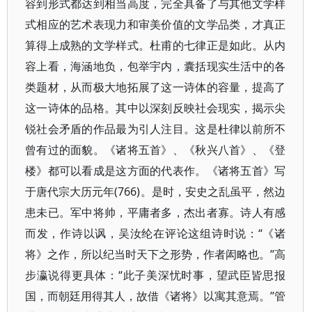
容到形式都达到相当高度，完全具备了与其他文学样
式相应的艺术表现力和审美价值的文学品类，才真正
算得上成熟的文学样式。杜甫的七律正是如此。从内
容上看，海涵地负，包举宇内，囊括现实生活中的各
类题材，从而极大地拓展了这一诗体的容量，提高了
这一诗体的品格。其中以深刻反映社会现实，揭示尖
锐社会矛盾的作品最为引人注目。这是杜律以前所不
曾有过的面貌。《诸将五首》、《秋兴八首》、《登
楼》都可以看成是这方面的代表作。《诸将五首》写
于唐代宗大历元年(766)。是时，安史之乱虽平，然边
患未已。军中将帅，平庸者多，杰出者寡。诗人有感
而发，作诗以讽，吴汝纶在评论这组诗时说：“《诸
将》之作，所以纪当时天下之形势，作者闳略也。”高
步瀛说得更具体：“此子美深忧时事，望武臣皆思报
国，而朝廷用得其人，故借《诸将》以寓其意焉。”管