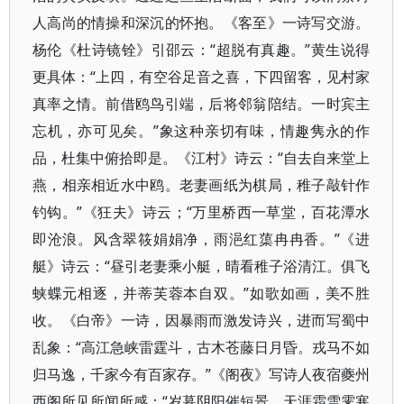
人高尚的情操和深沉的怀抱。《客至》一诗写交游。
杨伦《杜诗镜铨》引邵云：“超脱有真趣。”黄生说得
更具体：“上四，有空谷足音之喜，下四留客，见村家
真率之情。前借鸥鸟引端，后将邻翁陪结。一时宾主
忘机，亦可见矣。”象这种亲切有味，情趣隽永的作
品，杜集中俯拾即是。《江村》诗云：“自去自来堂上
燕，相亲相近水中鸥。老妻画纸为棋局，稚子敲针作
钓钩。”《狂夫》诗云；“万里桥西一草堂，百花潭水
即沧浪。风含翠筱娟娟净，雨浥红蕖冉冉香。”《进
艇》诗云：“昼引老妻乘小艇，晴看稚子浴清江。俱飞
蛱蝶元相逐，并蒂芙蓉本自双。”如歌如画，美不胜
收。《白帝》一诗，因暴雨而激发诗兴，进而写蜀中
乱象：“高江急峡雷霆斗，古木苍藤日月昏。戎马不如
归马逸，千家今有百家存。”《阁夜》写诗人夜宿夔州
西阁所见所闻所感：“岁暮阴阳催短景，天涯霜雪霁寒