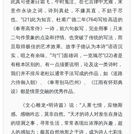
此真可使暑日霜飞，午时鬼泣。在七言律中尤难，末
意作永诀之词，诗到真处，不嫌其直，不妨于尽
也。”(21)此为知言。杜甫广德二年(764)写给高适的
《奉寄高常侍》一诗，前六句叙写，完全用事；只末
二句作景象的点染和抒情。也突破了传统的写法，而
且取得极佳的艺术效果。故李子德认为本诗“语语沉
实，咀之有余味。”与“门面雄词，一览辄尽”(22)者是
有根本区别的。有一点须要说明，论及这一类诗时，
我们并不排斥老杜以通常手法写成的作品，如《送路
六侍御入朝》、《奉寄别马巴州》、《江雨有怀郑典
设》都是情景交融的优秀作品。
《文心雕龙•明诗篇》说：“人禀七情，应物斯
感。感物吟志，莫非自然。”天才的诗人对发生在身边
的琐屑之事，寻常生活，常常表现出浓厚的兴趣，超
人的感知力；极其自然地形之于诗，成为诗人七彩生