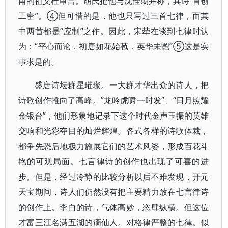
甫的祖父杜审言。胡氏把他与沈佺期并称，其诗“首创
工密”。④但可惜的是，他也只写过三首七律，而其
中两首都是“应制”之作。因此，宋荦在谈到七律时认
为：“平心而论，初唐如花始苞，英华未鬯”⑤这是实
事求是的。
盛唐诗坛群星璀璨。一大群才华出众的诗人，把
诗歌创作推向了高峰。”龙吟虎啸一时发”、“日月照耀
金银台”，他们形象地记录下这个时代金声玉振的英雄
交响和光彩夺目的灿烂辉煌。各式各样的诗歌体裁，
都争先恐后地极力施展它们的艺术风姿，形成百花斗
艳的可观局面。七言律诗的创作也出现了可喜的进
步。但是，经过冷静的比较分析以后不难发现，开元
天宝期间，诗人们仍然没有把主要精力放在七言律诗
的创作上。李白的诗，气体高妙，恣肆纵横。但这位
才富三江名满五湖的谪仙人。对格律严整的七律。似