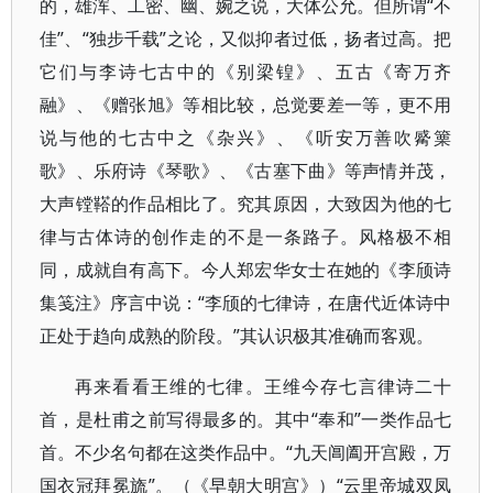
的，雄浑、工密、幽、婉之说，大体公允。但所谓“不
佳”、“独步千载”之论，又似抑者过低，扬者过高。把
它们与李诗七古中的《别梁锽》、五古《寄万齐
融》、《赠张旭》等相比较，总觉要差一等，更不用
说与他的七古中之《杂兴》、《听安万善吹觱篥
歌》、乐府诗《琴歌》、《古塞下曲》等声情并茂，
大声镗鞳的作品相比了。究其原因，大致因为他的七
律与古体诗的创作走的不是一条路子。风格极不相
同，成就自有高下。今人郑宏华女士在她的《李颀诗
集笺注》序言中说：“李颀的七律诗，在唐代近体诗中
正处于趋向成熟的阶段。”其认识极其准确而客观。
再来看看王维的七律。王维今存七言律诗二十
首，是杜甫之前写得最多的。其中“奉和”一类作品七
首。不少名句都在这类作品中。“九天阊阖开宫殿，万
国衣冠拜冕旒”。（《早朝大明宫》）“云里帝城双凤