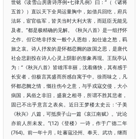
世铭《读雪山房唐诗序例•七律凡例》曰：“（《诸将
五首》）直以天下全局运量胸中，如借兵回纥，府兵
法坏，宦官临军，皆关当时大利大害，而廷臣无能见
及者。”都是极精确的见解。《秋兴八首》是一组抒怀
之作。但它绝非抒发一般个人恩怨，如仕途之愁，羁
旅之哀。诗人抒发的是怀都恋阙的故国之思，是唐代
社会悲剧投在诗人心灵上阴影的形象再现。王阮亭认
为：“《秋兴八首》皆雄浑丰丽，沈着痛快，其有感于
长安者，但极言其盛而所感自寓于中。徐而味之，凡
怀都恋阙之情，慨往伤今之意，与乎戎寇交侵，大小
病国，风俗之非旧，盛衰之相寻，所谓不胜其悲者，
固已不出乎意言之表矣。近日王梦楼太史云：‘子美
《秋兴》八篇，可抵庾子山一篇《哀江南赋》。’此论
亦前人所未发。”(12)《登楼》一诗，作于广德二年
(764)。前一年十月，吐蕃寇泾州、奉天、武功，继而