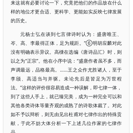
来这就有必要讨论一下，究竟把他们的作品放在什么
样的地位才更合适、更科学、更能如实反映七律发展
的历史。
元杨士弘在谈到七言律诗时认为：盛唐唯王、
岑、高、李最得正体，足为规距。”⑥明胡应麟对此
没有明确表示异议。高棅在选编《唐诗品汇》时，则
以之为“正宗”。他在小序中说：“盛唐作者虽不多，而
声调最远，品格最高。……王之众作尤胜诸人，至于
李颀、高适当与并驱。未论先后是皆足为万世程
法。”这样的评价很容易造成一种误解，即七律一体，
到了这些人手上，就已臻完美，成为一种完全可以和
其他各类诗体等量齐观的成熟了的诗歌体裁了。对此
如不予以辩析，则无由见出杜甫对七律作出的特殊贡
献，于此不妨大体分析一下上述几位作家的七律作
品。