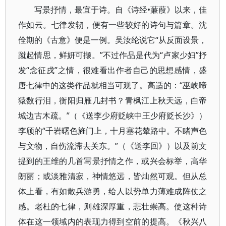
写景抒情，最宜于诗。自《诗经•蒹葭》以来，佳
作如云。七律发轫，便有一些较好的诗句与篇章。沈
佺期的《古意》便是一例。吴汝纶说它“从反面设景，
蹴起情思，鲜妍可撷。”不过作品是代为“卢家少妇”抒
发“念征戌”之情，很难看出作者自己的思想感情，盛
唐七律中的这类作品就相当可观了。高适的：“巫峡啼
猿数行泪，衡阳归雁几封书？青枫江上秋天远，白帝
城边古木疏。”（《送李少府贬峡中王少府贬长沙》）
李颀的“千岩曙色旌门上，十月塞花辇路中。不睹声色
与文物，自伤流滞去关东。”（《送李回》）以及前文
提到的王维的几首写景抒情之作，或兴会标举，高华
朗丽；或淡雅清寂，神情悠远，皆灿然可观。但从总
体上看，有如散兵游勇，给人以势单力薄难成阵仗之
感。老杜的七律，则雄深厚重，悲壮崇高。使这种诗
体在这一领域内的表现力得到空前的提高。《秋兴八