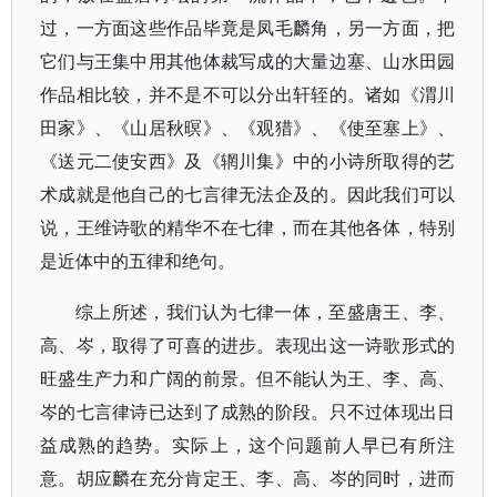
过，一方面这些作品毕竟是凤毛麟角，另一方面，把
它们与王集中用其他体裁写成的大量边塞、山水田园
作品相比较，并不是不可以分出轩轾的。诸如《渭川
田家》、《山居秋暝》、《观猎》、《使至塞上》、
《送元二使安西》及《辋川集》中的小诗所取得的艺
术成就是他自己的七言律无法企及的。因此我们可以
说，王维诗歌的精华不在七律，而在其他各体，特别
是近体中的五律和绝句。
综上所述，我们认为七律一体，至盛唐王、李、
高、岑，取得了可喜的进步。表现出这一诗歌形式的
旺盛生产力和广阔的前景。但不能认为王、李、高、
岑的七言律诗已达到了成熟的阶段。只不过体现出日
益成熟的趋势。实际上，这个问题前人早已有所注
意。胡应麟在充分肯定王、李、高、岑的同时，进而