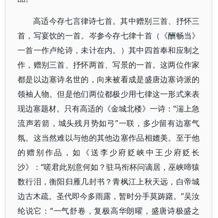
高适今存七言律诗七首。其中赠别三首、抒怀三
首，写宴饮的一首。岑参今存七律十首（《酬畅当》
一首一作卢纶诗，未计在内。）其中四首奉和应制之
作，赠别三首、抒怀两首、写景的一首。这两位作家
都是以边塞诗名世的，向来被看成是盛唐边塞诗派的
领袖人物。但是他们两位都极少用七律这一形式来表
现边塞题材。只有高适的《金城北楼》一诗：“湍上急
流声若箭，城头残月势如弓”一联，多少留有边塞气
氛。这当然难以与他的其他边塞作品相媲美。至于他
的赠别作品，如《送李少府贬峡中王少府贬长
沙》：“嗟君此别意何如？驻马衔杯问谪居，巫峡啼猿
数行泪，衡阳归雁几封书？青枫江上秋天远，白帝城
边古木疏。圣代即今多雨露，暂时分手莫踌躇。”吴汝
纶说它：“一气舒卷，复极高华朗曜，盛唐诗极盛之