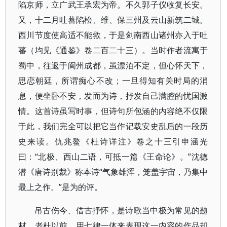
陷京师，立广武王承宏为帝。不久郭子仪收复长安。
又，十二月吐蕃陷松、维、保三州及云山新筑二城。
西川节度使高适不能救，于是剑南西山诸州亦入于吐
蕃（均见《通鉴》卷二百二十三）。当时作者流寓于
蜀中，往返于阆州成都，虽漂泊不定，但心怀天下，
思恋朝廷，所谓痴心不改；一旦得知有关时局的消
息，便坐卧不安，发而为诗，抒发自己满腔的忧国激
情。这首诗虽写时事，但诗句所包涵的内容绝不仅限
于此，我们完全可以把它当作记载安史乱后的一段历
史来读。仇兆鳌《杜诗详注》卷之十三引申涵光
曰：“北极、西山二语，可抵一篇《王命论》。”沈德
潜《唐诗别裁》称本诗“气象雄浑，笼盖宇宙，乃集中
最上之作。”是为的评。
吊古伤今、借古抒怀，是诗歌当中极为常见的题
材。老杜以前，用七律一体来表现这一内容的作品却