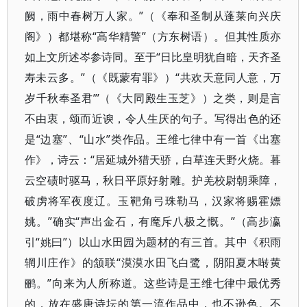
阙，雨中春树万人家。”（《奉和圣制从蓬莱向兴庆
阁》）都堪称“高华精警”（方东树语）。但其性质亦
如上文所述岑参诗同。至于“日比皇明犹自暗，天齐圣
寿未云多。”（《既蒙宥罪》）“共欢天意同人意，万
岁千秋奉圣君”’（《大同殿生玉芝》）之类，则是言
不由衷，颂而近谀，令人生厌的句子。写得出色的还
是“边塞”、“山水”类作品。王维七律中有一首《出塞
作》，诗云：“居延城外猎天骄，白草连天野火烧。暮
云空碛时驱马，秋日平原好射雕。护羌校尉朝乘障，
破虏将军夜度辽。玉靶角弓珠勒马，汉家将赐霍嫖
姚。”确实“声出金石，有麾斥八极之慨。”（高步瀛
引“姚曰”）以山水田园为题材的有三首。其中《积雨
辋川庄作》的颔联“漠漠水田飞白鹭，阴阳夏木啭黄
鹂。”向来为人所称道。这些诗是王维七律中最优秀
的，放在盛唐诗坛的第一流作品中，也不逊色。不