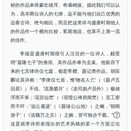
材的作品来得豪壮雄浑、奇谲峭拔。据此我们可以认
为，高岑两位诗人的七律，远不能与他们自己优秀的
边塞古诗、绝句相比，而且把这类诗与盛唐时期他人
的作品作一个横向比较，客观地说，也算不上第一流
的佳作。
李颀是盛唐时期很引人注目的一位诗人，颇受
明“嘉隆七子”的推崇。其作品亦奉为圭臬。他留存下
来的七言律诗仅七篇，都是寄赠、题记类作品。胡应
麟论其诗称：“李律仅七首，惟‘物在人亡’（《题卢五
旧居》）不佳。‘流澌腊月’（《送司勋卢员外》）极雄
浑而不笨；‘花宫仙梵’（《宿莹公禅房闻梵》）至工密
而不纤：‘远公遁迹’（《题璿公山池》）之幽，‘朝闻
游子’（《送魏万之京》）之婉，皆可独步千载。”⑦
这是就李诗所表现出的艺术风格的某一个方面立论