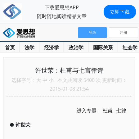
下载爱思想APP
立即下载
随时随地阅读精品文章
登录
注册
首页
法学
经济学
政治学
国际关系
社会学
许世荣：杜甫与七言律诗
选择字号：
大
中
小
本文共阅读 5400 次 更新时间：
2015-01-08 21:54
进入专题：
杜甫
七律
●
许世荣