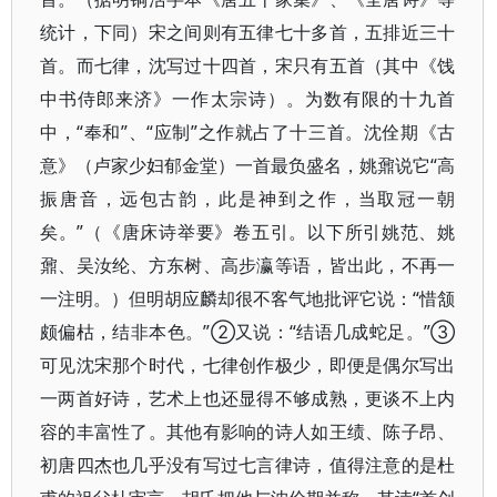
统计，下同）宋之间则有五律七十多首，五排近三十
首。而七律，沈写过十四首，宋只有五首（其中《饯
中书侍郎来济》一作太宗诗）。为数有限的十九首
中，“奉和”、“应制”之作就占了十三首。沈佺期《古
意》（卢家少妇郁金堂）一首最负盛名，姚鼐说它“高
振唐音，远包古韵，此是神到之作，当取冠一朝
矣。”（《唐床诗举要》卷五引。以下所引姚范、姚
鼐、吴汝纶、方东树、高步瀛等语，皆出此，不再一
一注明。）但明胡应麟却很不客气地批评它说：“惜颔
颇偏枯，结非本色。”②又说：“结语几成蛇足。”③
可见沈宋那个时代，七律创作极少，即便是偶尔写出
一两首好诗，艺术上也还显得不够成熟，更谈不上内
容的丰富性了。其他有影响的诗人如王绩、陈子昂、
初唐四杰也几乎没有写过七言律诗，值得注意的是杜