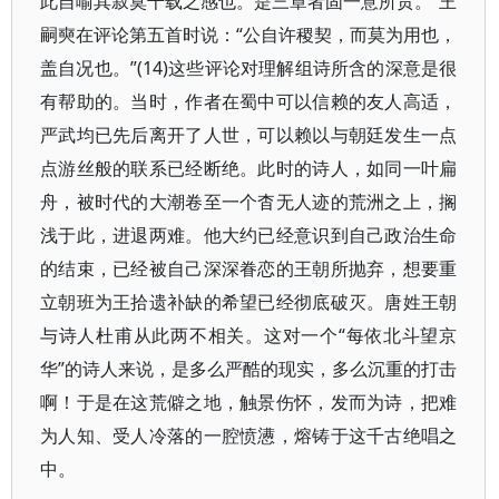
此自喻其寂寞千载之感也。是三章者固一意所贯。”王
嗣奭在评论第五首时说：“公自许稷契，而莫为用也，
盖自况也。”(14)这些评论对理解组诗所含的深意是很
有帮助的。当时，作者在蜀中可以信赖的友人高适，
严武均已先后离开了人世，可以赖以与朝廷发生一点
点游丝般的联系已经断绝。此时的诗人，如同一叶扁
舟，被时代的大潮卷至一个杳无人迹的荒洲之上，搁
浅于此，进退两难。他大约已经意识到自己政治生命
的结束，已经被自己深深眷恋的王朝所抛弃，想要重
立朝班为王拾遗补缺的希望已经彻底破灭。唐姓王朝
与诗人杜甫从此两不相关。这对一个“每依北斗望京
华”的诗人来说，是多么严酷的现实，多么沉重的打击
啊！于是在这荒僻之地，触景伤怀，发而为诗，把难
为人知、受人冷落的一腔愤懑，熔铸于这千古绝唱之
中。