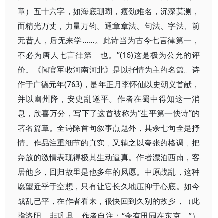
章）五十六字，如海底珊瑚，瘦劲难名，沉深莫测，
而精光万丈，力量万钧。通章章法、句法、字法、前
无昔人，后无来学……。此诗当为古今七言律第一，
不必为唐人七言律第一也。”(16)这是极为公允的评
价。《闻官军收河南河北》是以抒情为主的名篇。诗
作于广德元年(763)，是年正月李怀仙以史朝义首献，
并以幽州降，安史乱遂平。作者在蜀中得知这一消
息，欣喜万分，写下了这首被称为“生平第一快诗”的
著名篇章。全诗除首句叙事点题外，其余七句全是抒
情。作品注重细节的真实，又辅之以夸张的格调，把
奔放的激情表现得极其生动逼真。作者漂泊西南，客
居他乡，回归故里是他多年的凤愿。中原战乱，这种
愿望近乎于空想，只有让它长久地压抑于心底。如今
战乱已平，在作者看来，很快回到久别的故乡，（此
指洛阳，非巩县。作者自注：“余有田园在东京。”）