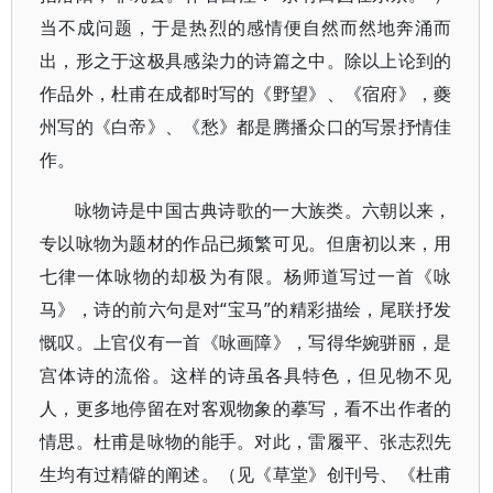
当不成问题，于是热烈的感情便自然而然地奔涌而
出，形之于这极具感染力的诗篇之中。除以上论到的
作品外，杜甫在成都时写的《野望》、《宿府》，夔
州写的《白帝》、《愁》都是腾播众口的写景抒情佳
作。
咏物诗是中国古典诗歌的一大族类。六朝以来，
专以咏物为题材的作品已频繁可见。但唐初以来，用
七律一体咏物的却极为有限。杨师道写过一首《咏
马》，诗的前六句是对“宝马”的精彩描绘，尾联抒发
慨叹。上官仪有一首《咏画障》，写得华婉骈丽，是
宫体诗的流俗。这样的诗虽各具特色，但见物不见
人，更多地停留在对客观物象的摹写，看不出作者的
情思。杜甫是咏物的能手。对此，雷履平、张志烈先
生均有过精僻的阐述。（见《草堂》创刊号、《杜甫