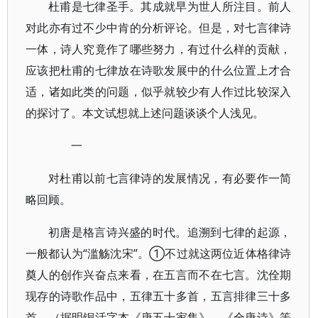
杜甫是七律圣手。其成就早为世人所注目。前人
对此亦有过不少中肯的分析评论。但是，对七言律诗
一体，诗人究竟作了哪些努力，有过什么样的贡献，
应该把杜甫的七律放在诗歌发展中的什么位置上才合
适，诸如此类的问题，似乎就较少有人作过比较深入
的探讨了。本文试想就上述问题谈谈个人浅见。
一
对杜甫以前七言律诗的发展情况，有必要作一简
略回顾。
初唐是格言诗兴盛的时代。追溯到七律的起源，
一般都认为“滥觞沈宋”。①不过就这两位近体格律诗
奠人的创作兴奋点来看，在五言而不在七言。沈佺期
现存的诗歌作品中，五律五十多首，五言排律三十多
首。（据明铜活字本《唐五十家集》、《全唐诗》等