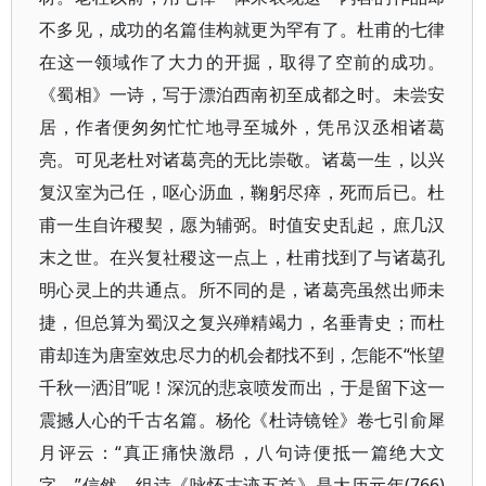
不多见，成功的名篇佳构就更为罕有了。杜甫的七律
在这一领域作了大力的开掘，取得了空前的成功。
《蜀相》一诗，写于漂泊西南初至成都之时。未尝安
居，作者便匆匆忙忙地寻至城外，凭吊汉丞相诸葛
亮。可见老杜对诸葛亮的无比崇敬。诸葛一生，以兴
复汉室为己任，呕心沥血，鞠躬尽瘁，死而后已。杜
甫一生自许稷契，愿为辅弼。时值安史乱起，庶几汉
末之世。在兴复社稷这一点上，杜甫找到了与诸葛孔
明心灵上的共通点。所不同的是，诸葛亮虽然出师未
捷，但总算为蜀汉之复兴殚精竭力，名垂青史；而杜
甫却连为唐室效忠尽力的机会都找不到，怎能不“怅望
千秋一洒泪”呢！深沉的悲哀喷发而出，于是留下这一
震撼人心的千古名篇。杨伦《杜诗镜铨》卷七引俞犀
月评云：“真正痛快激昂，八句诗便抵一篇绝大文
字。”信然。组诗《咏怀古迹五首》是大历元年(766)