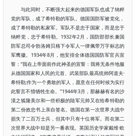
与此同时，不断强大起来的德国军队也成了纳粹
党的军队，成了希特勒的军队。德国国防军被党化，
成了希特勒的私家军。军队不是忠于国家，而是忠于
纳粹党，忠于希特勒。1932年2月，国防部部长兼国
防军总司令勃洛姆贝格下令军人一律佩带万字标志的
军鹰徽。1934年8月，他安排全体德国国防军官兵宣
誓：“我在上帝面前作此神圣的宣誓：我将无条件地服
从德国国家和人民的元首、武装部队最高统帅阿道夫·
希特勒;作为一个勇敢的军人，愿意在任何时候为实行
此誓言不惜牺牲生命。”1944年3月，那赫赫有名的沙
漠之狐隆美尔和一些积极的陆军元帅又在给希特勒的
第二份效忠书上亲自签名。德国在第一次世界大战中
损失了二百万士兵，但其中只有十位将军。而在第二
次世界大战中却是另一番表现。英国历史学家戴维·欧