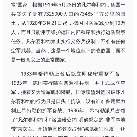
常”国家。根据1919年6月28日的凡尔赛和约，德国一
共丧失了拥有7325000人口的73485平方公里的国
土，从1920年3月21日起，德国国防军减少到10万
人，而且只能用于维护德国内部秩序和执行边防警察
任务。凡尔赛和约禁止实行义务兵役制，不准有任何
空军武器。当然，这是一个地位低下的战败国，而不
是一般意义上的正常国家。
1933年希特勒上台后就立即秘密重整军备。
1935年，德国实行陆军普遍征兵制，并正式成立空
军，接着又大造军舰和潜艇。国际联盟对德国破坏凡
尔赛和约的行为只是口头上抗议，没有谁准备用武力
制止希特勒的扩军备战。1936年，希特勒派兵占领
了“凡尔赛和约”和“洛迦诺公约”明确规定的“非军事地
带”莱茵兰。开始他宣称这次占领“纯属象征性质”，还