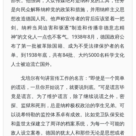
部长。他强调，大众传媒绝对是纳粹党的工具，任务
是向民众解释纳粹党的政策和措施，并用纳粹主义思
想改造德国人民。他声称宣传者的背后应该竖着一把
剑。纳粹当局迫害和驱逐“制造和传播非德意志精
神”的文化人一点也不客气。1938年8月，德国政府公
布了第一批被革除国籍、成为不受法律保护者的名
单。到1938年底，共有84批、大约5000名科学文化
人士被迫流亡国外。
戈培尔有句讲宣传工作的名言：“即使是一个简单
的谎话，一旦你开始说了，就要说到底。”可是谎言毕
竟是谎言。为了维护谎言，除了继续说谎之外，密
探、监狱和死刑，总是纳粹极权政治的孪生兄弟。可
以说希特勒的监控体系卓有成效。比如党卫队保安处
和盖世太保建立了周详的档案系统，为每一个可能的
敌人设立案卷。德国的犹太人和那些无论是思想或者