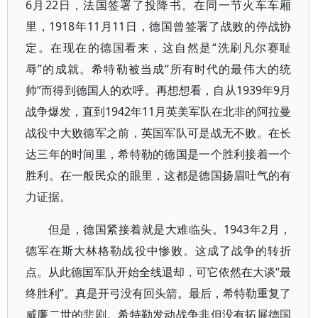
6月22日，法国签署了投降书。在同一节火车车厢
里，1918年11月11日，德国曾签署了战败的停战协
定。在现在的德国看来，这自然是“洗刷凡尔赛耻
辱”的成就。希特勒被当成“所有时代的最伟大的统
帅”而得到德国人的欢呼。再想想看，自从1939年9月
战争爆发，直到1942年11月英美军队在北非的阿拉曼
战役中大败德军之前，英国军队可是战无不败。在长
达三年的时间里，希特勒的德国是一个胜利接着一个
胜利。在一般民众的眼里，这都是德国扬眉吐气的有
力证据。
但是，德国紧接着就是大难临头。1943年2月，
德军在斯大林格勒战役中惨败。这成了战争的转折
点。从此德国军队开始全线退却，可它依然在大谈“最
终胜利”。真是开弓没有回头箭。最后，希特勒重复了
威廉二世的悲剧。希特勒发动战争非但没有拓展德国