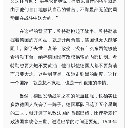
文这样写道：“实事求是地说，有数以百计的将军就是
由于他们盲目地服从自己的誓言，不顾显然无望的局
势而在战斗中送命的。”
在这样的背景下，希特勒挑起了战争。希特勒掌
握着德国的方向盘，就是开向悬崖，德国也无人能够
阻止。除了去世、谋杀、政变，没有什么东西能够使
希特勒下台。纳粹德国没有改弦易辙的内部机制。希
特勒想要大炮不要黄油，他可以使德国人都不要黄油
而只要大炮。这种制度是一条道走到黑的制度。这样
一个国家，就是想不疯狂，也是一件很难的事情。
当然，德国发动战争之初的流血征服，也确实让
多数德国人兴奋了一阵子。德国军队只花了五个星期
的工夫，就开进了夙敌法国的首都巴黎，比俾斯麦打
败法国拿破仑三世、进逼巴黎的时间还要短。1940年