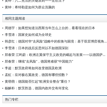
黄钟：八二宪法的关键原则——党在法下
黄钟：希特勒是如何为群众洗脑的
相同主题阅读
周德宇：如果想知道法西斯当年怎么上台的，看看现在的日本
李雪涛：国家史如何成为全球史
韩彦红：德国对华“去风险”战略中的权衡与困境：基于双层博弈视角的分析
李雪涛：日本的战后反思何以不如德国深刻
郑春荣 江昀蔚：欧洲左翼保守主义政党的崛起与发展——以德国萨拉·瓦根克内希特联盟为例
郑春荣：继续“去风险”，德国将难获“中国能力”
李超：默茨政府将如何改变德国及欧洲
孟虹：应对极右翼政党，德国有哪些招数？
黄萌萌：德国能否扛起“欧洲安全整合”重任？
杨解朴：默茨胜选，德国内政外交有何变化
热门专栏