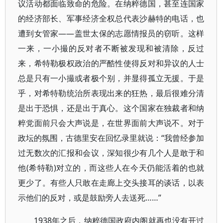
议活动都面临致命的危险。在纳粹德国，甚至连国家
的经济部长、军事经济全权总代表沙赫特的电话，也
遭到女管家——盖世太保的志愿情报员的窃听。这样
一来，一小撮的反对者不断被发现和被清除，反过
来，希特勒极权政治的严酷性使得反对和异议的人士
总是只有一小撮或者极个别，并显得孤立无援。于是
乎，对希特勒统治所表现出来的狂热，最后很难分清
是出于恐惧，还是出于真心。这个国家在独裁者和纳
粹党面前只会大声说是，在世界面前大声说不。对于
政坛的氛围，古德里安在回忆录里就说：“我曾经参加
过无数次的汇报和会议，深知很少有几个人是敢于和
他(希特勒)对立的，而这些人在今天仍能活着的也就
更少了。有些人只敢在走廊上交头接耳的谈话，以表
示他们的反对，或是鼓励旁人去送死……”
1938年之后，纳粹德国政府内阁就再也没有开过