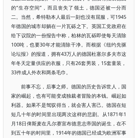
的“生存空间”，而且丧失了领土，德国还被一分而
二。当然，希特勒本人最后一刻也没有屈服，可1945
年德国的城市却躺在一片瓦砾之下。英国工党政府在
给下议院的一份报告中称，柏林的瓦砾即使每天清除
100吨，也要30年才能清除干净。而根据《纽约先驱
论坛报》的报道，拥有43万人的德国杜塞尔多夫市这
年冬天定量供应的衣服，只有26套男装，15套童装，
33件成人外衣和两条毛巾。
前事不忘，后事之师。德国的历史告诉世人，国
家的崛起，也有可能变成独裁者冒险的本钱。崛起如
利器。如果不是驾驭得当，就会害人害己。德国在短
短几十年的时间里出现两次这样的悲剧。从1871年1
月18日俾斯麦在凡尔赛宣布德意志帝国的诞生，在不
到五十年的时间里，1914年的德国已经成为欧洲军事