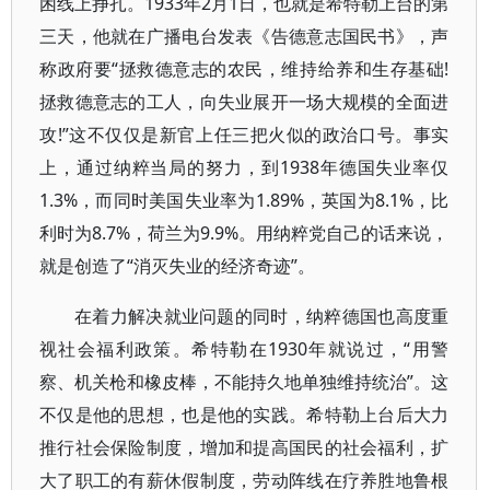
困线上挣扎。1933年2月1日，也就是希特勒上台的第
三天，他就在广播电台发表《告德意志国民书》，声
称政府要“拯救德意志的农民，维持给养和生存基础!
拯救德意志的工人，向失业展开一场大规模的全面进
攻!”这不仅仅是新官上任三把火似的政治口号。事实
上，通过纳粹当局的努力，到1938年德国失业率仅
1.3%，而同时美国失业率为1.89%，英国为8.1%，比
利时为8.7%，荷兰为9.9%。用纳粹党自己的话来说，
就是创造了“消灭失业的经济奇迹”。
在着力解决就业问题的同时，纳粹德国也高度重
视社会福利政策。希特勒在1930年就说过，“用警
察、机关枪和橡皮棒，不能持久地单独维持统治”。这
不仅是他的思想，也是他的实践。希特勒上台后大力
推行社会保险制度，增加和提高国民的社会福利，扩
大了职工的有薪休假制度，劳动阵线在疗养胜地鲁根