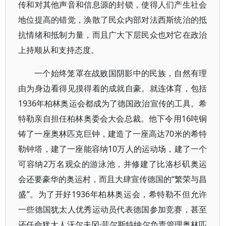
传和对其他声音和信息源的封锁，使得人们产生社会
地位提高的错觉，涣散了民众内部对法西斯统治的抵
抗情绪和抵制力量，而且广大下层民众也对它在政治
上持顺从和支持态度。
一个始终笼罩在战败国阴影中的民族，自然有理
由为身边看得见摸得着的成就自豪。就连体育，包括
1936年柏林奥运会都成为了德国政治宣传的工具。希
特勒亲自担任柏林奥委会大会总裁。他下令用16吨铜
铸了一座奥林匹克巨钟，建造了一座高达70米的希特
勒钟塔，建了一座能容纳10万人的运动场，建了一个
可容纳2万名观众的游泳池，并修建了比洛杉矶奥运
会还要豪华的奥运村，而且大肆宣传德国的“繁荣与昌
盛”。为了开好1936年柏林奥运会，希特勒不但允许
一些德国犹太人优秀运动员代表德国参加竞赛，甚至
还任命犹太人沃尔夫冈·菲尔斯特纳尔负责管理奥林匹